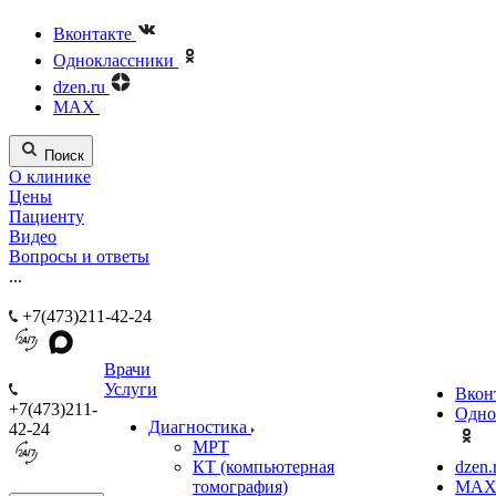
Вконтакте
Одноклассники
dzen.ru
MAX
Поиск
О клинике
Цены
Пациенту
Видео
Вопросы и ответы
...
+7(473)211-42-24
Врачи
Услуги
Вкон
+7(473)211-
Одно
Диагностика
42-24
МРТ
КТ (компьютерная
dzen.
томография)
MA