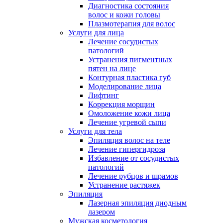
Диагностика состояния
волос и кожи головы
Плазмотерапия для волос
Услуги для лица
Лечение сосудистых
патологий
Устранения пигментных
пятен на лице
Контурная пластика губ
Моделирование лица
Лифтинг
Коррекция морщин
Омоложение кожи лица
Лечение угревой сыпи
Услуги для тела
Эпиляция волос на теле
Лечение гипергидроза
Избавление от сосудистых
патологий
Лечение рубцов и шрамов
Устранение растяжек
Эпиляция
Лазерная эпиляция диодным
лазером
Мужская косметология