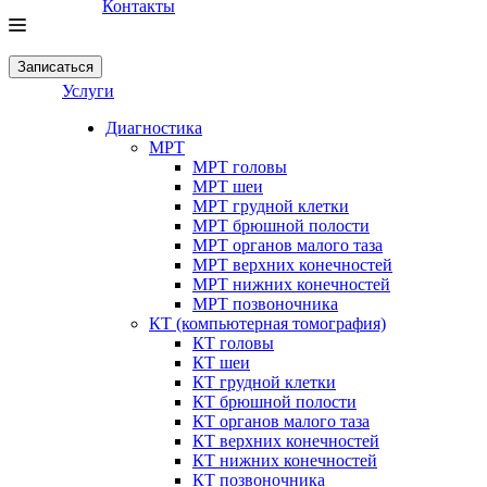
Контакты
Записаться
Услуги
Диагностика
МРТ
МРТ головы
МРТ шеи
МРТ грудной клетки
МРТ брюшной полости
МРТ органов малого таза
МРТ верхних конечностей
МРТ нижних конечностей
МРТ позвоночника
КТ (компьютерная томография)
КТ головы
КТ шеи
КТ грудной клетки
КТ брюшной полости
КТ органов малого таза
КТ верхних конечностей
КТ нижних конечностей
КТ позвоночника