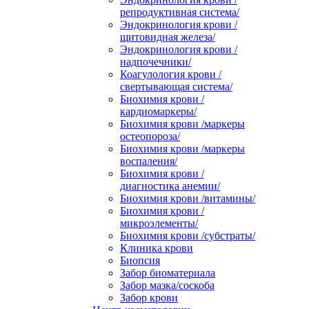
репродуктивная система/
Эндокринология крови /
щитовидная железа/
Эндокринология крови /
надпочечники/
Коагулология крови /
свертывающая система/
Биохимия крови /
кардиомаркеры/
Биохимия крови /маркеры
остеопороза/
Биохимия крови /маркеры
воспаления/
Биохимия крови /
диагностика анемии/
Биохимия крови /витамины/
Биохимия крови /
микроэлементы/
Биохимия крови /субстраты/
Клиника крови
Биопсия
Забор биоматериала
Забор мазка/соскоба
Забор крови