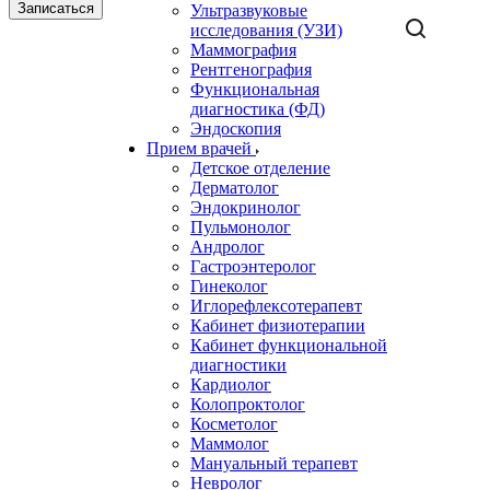
Записаться
Ультразвуковые
исследования (УЗИ)
Маммография
Рентгенография
Функциональная
диагностика (ФД)
Эндоскопия
Прием врачей
Детское отделение
Дерматолог
Эндокринолог
Пульмонолог
Андролог
Гастроэнтеролог
Гинеколог
Иглорефлексотерапевт
Кабинет физиотерапии
Кабинет функциональной
диагностики
Кардиолог
Колопроктолог
Косметолог
Маммолог
Мануальный терапевт
Невролог