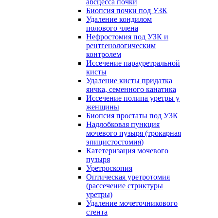
абсцесса почки
Биопсия почки под УЗК
Удаление кондилом
полового члена
Нефростомия под УЗК и
рентгенологическим
контролем
Иссечение парауретральной
кисты
Удаление кисты придатка
яичка, семенного канатика
Иссечение полипа уретры у
женщины
Биопсия простаты под УЗК
Надлобковая пункция
мочевого пузыря (трокарная
эпицистостомия)
Катетеризация мочевого
пузыря
Уретроскопия
Оптическая уретротомия
(рассечение стриктуры
уретры)
Удаление мочеточникового
стента