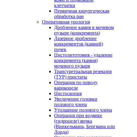
клетчатки
Первичная хирургическая
обработка ран
Оперативная урология
Дробление камня в мочевом
пузыре (конкремента)
Лазерное дробление
конкрементов (камней)
почек
Цистолитотомия - удаление
конкремента (камня)
мочевого пузыря
Трансуретральная резекция
(ТУР) простаты
Операция по поводу
варикоцеле
Цистоскопия
Увеличение головки
полового члена
Утолщение полового члена
Операция при водянке
(гидроцеле) яичка
(Винкельмана, Бергмана или
Лорда)