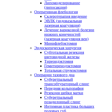
Липомоделирование
(липосакция)
Оперативная флебология
Склеротерапия введение
ЭВЛК (эндовазальная
лазерная коагуляция)
Лечение варикозной болезни
нижних конечностей
(лазерная коагуляция вен)
Минифлебэктомия
Эндоскопическая хирургия
Субтотальная резекция
щитовидной железы
Тиреоидэктомия
Гемитиреиодэктомия
Тотальная струмэктомия
Операции тазового дна
Субуретральный
трансобтураторный слинг
Передняя кольпорафия
Резекция шейки матки
Субуретральный
позадилонный слинг
Интимная пластика больших
половых губ