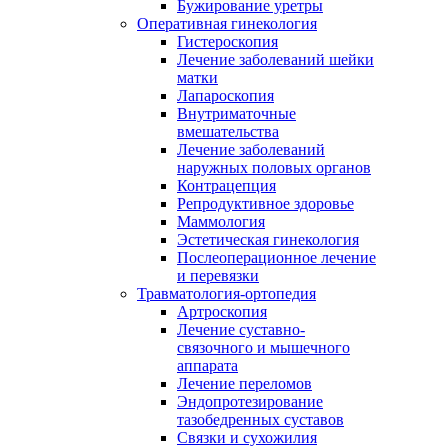
Бужирование уретры
Оперативная гинекология
Гистероскопия
Лечение заболеваний шейки
матки
Лапароскопия
Внутриматочные
вмешательства
Лечение заболеваний
наружных половых органов
Контрацепция
Репродуктивное здоровье
Маммология
Эстетическая гинекология
Послеоперационное лечение
и перевязки
Травматология-ортопедия
Артроскопия
Лечение суставно-
связочного и мышечного
аппарата
Лечение переломов
Эндопротезирование
тазобедренных суставов
Связки и сухожилия