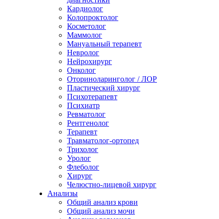
Кардиолог
Колопроктолог
Косметолог
Маммолог
Мануальный терапевт
Невролог
Нейрохирург
Онколог
Оториноларинголог / ЛОР
Пластический хирург
Психотерапевт
Психиатр
Ревматолог
Рентгенолог
Терапевт
Травматолог-ортопед
Трихолог
Уролог
Флеболог
Хирург
Челюстно-лицевой хирург
Анализы
Общий анализ крови
Общий анализ мочи