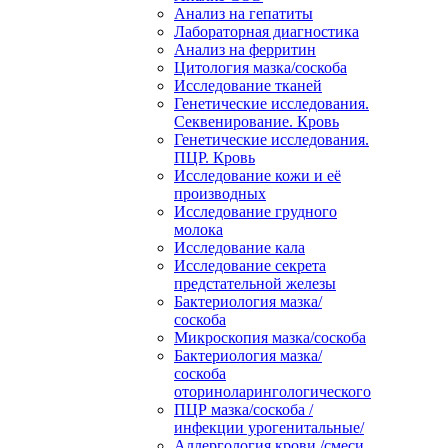
Анализ на гепатиты
Лабораторная диагностика
Анализ на ферритин
Цитология мазка/соскоба
Исследование тканей
Генетические исследования.
Секвенирование. Кровь
Генетические исследования.
ПЦР. Кровь
Исследование кожи и её
производных
Исследование грудного
молока
Исследование кала
Исследование секрета
предстательной железы
Бактериология мазка/
соскоба
Микроскопия мазка/соскоба
Бактериология мазка/
соскоба
оториноларингологического
ПЦР мазка/соскоба /
инфекции урогенитальные/
Аллергология крови /смеси