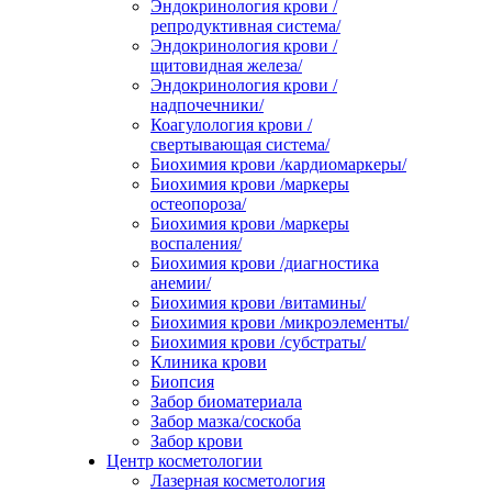
Эндокринология крови /
репродуктивная система/
Эндокринология крови /
щитовидная железа/
Эндокринология крови /
надпочечники/
Коагулология крови /
свертывающая система/
Биохимия крови /кардиомаркеры/
Биохимия крови /маркеры
остеопороза/
Биохимия крови /маркеры
воспаления/
Биохимия крови /диагностика
анемии/
Биохимия крови /витамины/
Биохимия крови /микроэлементы/
Биохимия крови /субстраты/
Клиника крови
Биопсия
Забор биоматериала
Забор мазка/соскоба
Забор крови
Центр косметологии
Лазерная косметология