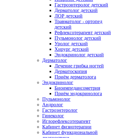
Гастроэнтеролог детский
Дерматолог детский
ЛОР детский
Травматолог - ортопед
детский
Рефлексотерапевт детский
Пульмонолог детский
Уролог детский
Хирург детский
Эндокринолог детский
Дерматолог
Лечение грибка ногтей
Дерматоскопия
Приём дерматолога
Эндокринолог
Биоимпедансометрия
Приём эндокринолога
Пульмонолог
Андролог
Гастроэнтеролог
Гинеколог
Иглорефлексотерапевт
Кабинет физиотерапии
Кабинет функциональной
диагностики