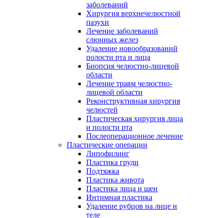
заболеваний
Хирургия верхнечелюстной
пазухи
Лечение заболеваний
слюнных желез
Удаление новообразований
полости рта и лица
Биопсия челюстно-лицевой
области
Лечение травм челюстно-
лицевой области
Реконструктивная хирургия
челюстей
Пластическая хирургия лица
и полости рта
Послеоперационное лечение
Пластические операции
Липофилинг
Пластика груди
Подтяжка
Пластика живота
Пластика лица и шеи
Интимная пластика
Удаление рубцов на лице и
теле