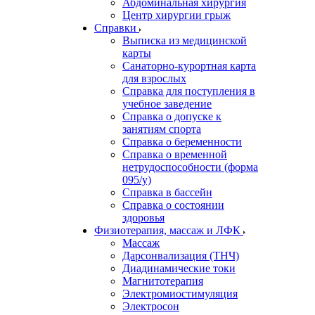
Абдоминальная хирургия
Центр хирургии грыж
Справки
Выписка из медицинской
карты
Санаторно-курортная карта
для взрослых
Справка для поступления в
учебное заведение
Справка о допуске к
занятиям спорта
Справка о беременности
Справка о временной
нетрудоспособности (форма
095/у)
Справка в бассейн
Справка о состоянии
здоровья
Физиотерапия, массаж и ЛФК
Массаж
Дарсонвализация (ТНЧ)
Диадинамические токи
Магнитотерапия
Электромиостимуляция
Электросон