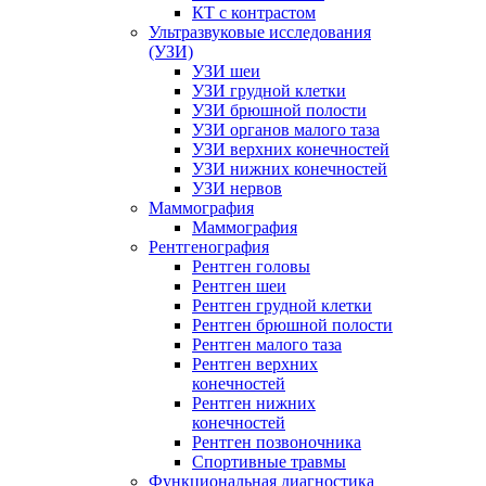
КТ с контрастом
Ультразвуковые исследования
(УЗИ)
УЗИ шеи
УЗИ грудной клетки
УЗИ брюшной полости
УЗИ органов малого таза
УЗИ верхних конечностей
УЗИ нижних конечностей
УЗИ нервов
Маммография
Маммография
Рентгенография
Рентген головы
Рентген шеи
Рентген грудной клетки
Рентген брюшной полости
Рентген малого таза
Рентген верхних
конечностей
Рентген нижних
конечностей
Рентген позвоночника
Спортивные травмы
Функциональная диагностика