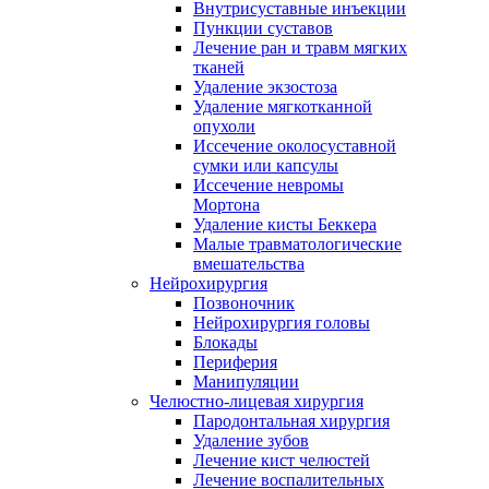
Внутрисуставные инъекции
Пункции суставов
Лечение ран и травм мягких
тканей
Удаление экзостоза
Удаление мягкотканной
опухоли
Иссечение околосуставной
сумки или капсулы
Иссечение невромы
Мортона
Удаление кисты Беккера
Малые травматологические
вмешательства
Нейрохирургия
Позвоночник
Нейрохирургия головы
Блокады
Периферия
Манипуляции
Челюстно-лицевая хирургия
Пародонтальная хирургия
Удаление зубов
Лечение кист челюстей
Лечение воспалительных