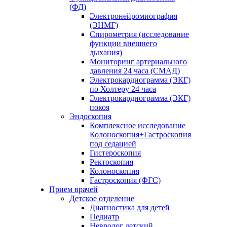
(ФД)
Электронейромиография
(ЭНМГ)
Спирометрия (исследование
функции внешнего
дыхания)
Мониторинг артериального
давления 24 часа (СМАД)
Электрокардиограмма (ЭКГ)
по Холтеру 24 часа
Электрокардиограмма (ЭКГ)
покоя
Эндоскопия
Комплексное исследование
Колоноскопия+Гастроскопия
под седацией
Гистероскопия
Ректоскопия
Колоноскопия
Гастроскопия (ФГС)
Прием врачей
Детское отделение
Диагностика для детей
Педиатр
Невролог детский