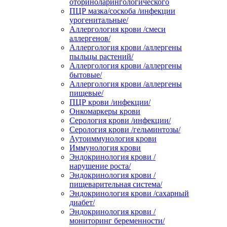
оториноларингологического
ПЦР мазка/соскоба /инфекции
урогенитальные/
Аллергология крови /смеси
аллергенов/
Аллергология крови /аллергены
пыльцы растений/
Аллергология крови /аллергены
бытовые/
Аллергология крови /аллергены
пищевые/
ПЦР крови /инфекции/
Онкомаркеры крови
Серология крови /инфекции/
Серология крови /гельминтозы/
Аутоиммунология крови
Иммунология крови
Эндокринология крови /
нарушение роста/
Эндокринология крови /
пищеварительная система/
Эндокринология крови /сахарный
диабет/
Эндокринология крови /
мониторинг беременности/