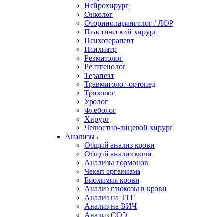
Нейрохирург
Онколог
Оториноларинголог / ЛОР
Пластический хирург
Психотерапевт
Психиатр
Ревматолог
Рентгенолог
Терапевт
Травматолог-ортопед
Трихолог
Уролог
Флеболог
Хирург
Челюстно-лицевой хирург
Анализы
Общий анализ крови
Общий анализ мочи
Анализы гормонов
Чекап организма
Биохимия крови
Анализ глюкозы в крови
Анализ на ТТГ
Анализ на ВИЧ
Анализ СОЭ