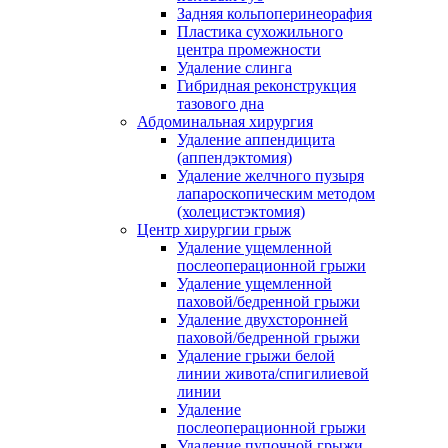
Задняя кольпоперинеорафия
Пластика сухожильного
центра промежности
Удаление слинга
Гибридная реконструкция
тазового дна
Абдоминальная хирургия
Удаление аппендицита
(аппендэктомия)
Удаление желчного пузыря
лапароскопическим методом
(холецистэктомия)
Центр хирургии грыж
Удаление ущемленной
послеоперационной грыжи
Удаление ущемленной
паховой/бедренной грыжи
Удаление двухсторонней
паховой/бедренной грыжи
Удаление грыжи белой
линии живота/спигилиевой
линии
Удаление
послеоперационной грыжи
Удаление пупочной грыжи