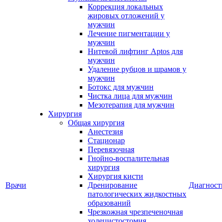
Коррекция локальных
жировых отложений у
мужчин
Лечение пигментации у
мужчин
Нитевой лифтинг Aptos для
мужчин
Удаление рубцов и шрамов у
мужчин
Ботокс для мужчин
Чистка лица для мужчин
Мезотерапия для мужчин
Хирургия
Общая хирургия
Анестезия
Стационар
Перевязочная
Гнойно-воспалительная
хирургия
Хирургия кисти
Врачи
Дренирование
Диагност
патологических жидкостных
образований
Чрезкожная чрезпеченочная
холецистостомия,