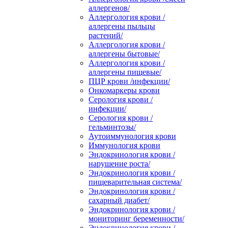
аллергенов/
Аллергология крови /
аллергены пыльцы
растений/
Аллергология крови /
аллергены бытовые/
Аллергология крови /
аллергены пищевые/
ПЦР крови /инфекции/
Онкомаркеры крови
Серология крови /
инфекции/
Серология крови /
гельминтозы/
Аутоиммунология крови
Иммунология крови
Эндокринология крови /
нарушение роста/
Эндокринология крови /
пищеварительная система/
Эндокринология крови /
сахарный диабет/
Эндокринология крови /
мониторинг беременности/
Эндокринология крови /