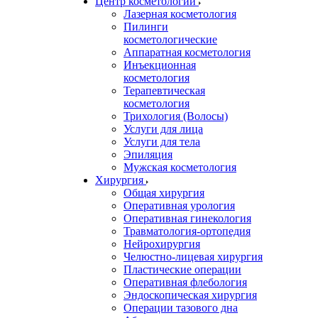
Центр косметологии
Лазерная косметология
Пилинги
косметологические
Аппаратная косметология
Инъекционная
косметология
Терапевтическая
косметология
Трихология (Волосы)
Услуги для лица
Услуги для тела
Эпиляция
Мужская косметология
Хирургия
Общая хирургия
Оперативная урология
Оперативная гинекология
Травматология-ортопедия
Нейрохирургия
Челюстно-лицевая хирургия
Пластические операции
Оперативная флебология
Эндоскопическая хирургия
Операции тазового дна