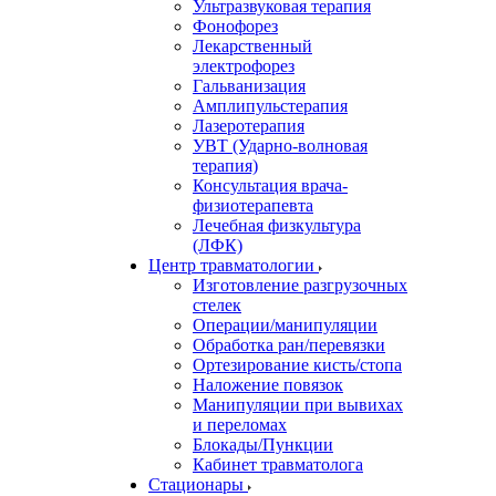
Ультразвуковая терапия
Фонофорез
Лекарственный
электрофорез
Гальванизация
Амплипульстерапия
Лазеротерапия
УВТ (Ударно-волновая
терапия)
Консультация врача-
физиотерапевта
Лечебная физкультура
(ЛФК)
Центр травматологии
Изготовление разгрузочных
стелек
Операции/манипуляции
Обработка ран/перевязки
Ортезирование кисть/стопа
Наложение повязок
Манипуляции при вывихах
и переломах
Блокады/Пункции
Кабинет травматолога
Стационары