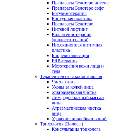
Препараты Белотеро интенс
Препараты Белотеро софт
Ботулинотерапия
Контурная пластика
Препараты Белотеро
Нитевой лифтинг
Коллагеннотерапия
(коллостотерапия)
Инъекционная интимная
пластика
Биоревитализация
PRP-терапия
Мезотерапия кожи лица и
тела
Терапевтическая косметология
Чистка лица
Уходы за кожей лица
Ультразвуковая чистка
Лимфодренажный массаж
лица
Атравматическая чистка
лица
Удаление новообразований
Трихология (Волосы)
Консультация трихолога