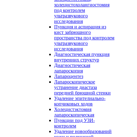
холецистохолангиостомия
под контролем
ультразвукового
исследования
Пункция и аспирация из
кист забрюшного
пространства под контролем
ультразвукового
исследования
Диагностическая пункция
внутренних структур
Диагностическая
лапароскопия
Лапароцентез
Лапароскопическое
устранение диастаза
передней брюшной стенки
Удаление эпителиально-
копчиковых ходов
Холецистэктомия
лапароскопическая
Пункции под УЗИ-
контролем
Удаление новообразований
кожи и подкожной