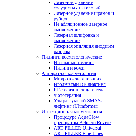
Лазерное удаление
сосудистых патологий
Лазерное удаление шрамов и
рубцов
Не абляционное лазерное
омоложение
Лазерная шлифовка и
омоложение
Лазерная эпиляция диодным
лазером
Пилинги косметологические
Интимный пилинг
Пилинги кожи
Аппаратная косметология
Микротоковая терапия
Игольчатый RF-лифтинг
RF-лифтинг лица и тела
Фототерапия
Ультразвуковой SMAS-
лифтинг (Ultraformer)
Инъекционная косметология
Процедура AquaGlow
препаратом Belotero Revive
ART FILLER Universal
ART FILLER Fine Lines