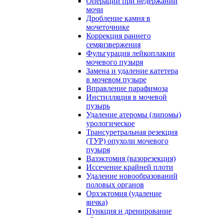
Операции при недержании
мочи
Дробление камня в
мочеточнике
Коррекция раннего
семяизвержения
Фульгурация лейкоплакии
мочевого пузыря
Замена и удаление катетера
в мочевом пузыре
Вправление парафимоза
Инстилляция в мочевой
пузырь
Удаление атеромы (липомы)
урологическое
Трансуретральная резекция
(ТУР) опухоли мочевого
пузыря
Вазэктомия (вазорезекция)
Иссечение крайней плоти
Удаление новообразований
половых органов
Орхэктомия (удаление
яичка)
Пункция и дренирование