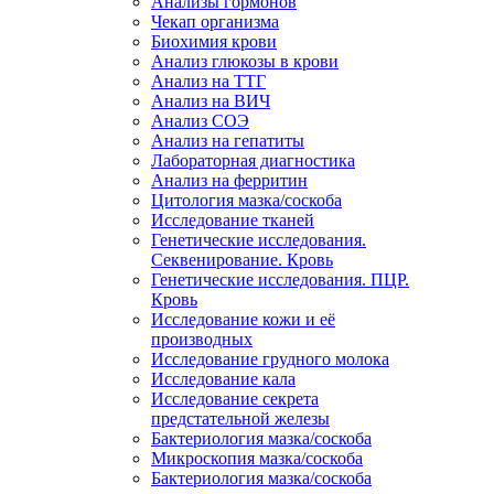
Анализы гормонов
Чекап организма
Биохимия крови
Анализ глюкозы в крови
Анализ на ТТГ
Анализ на ВИЧ
Анализ СОЭ
Анализ на гепатиты
Лабораторная диагностика
Анализ на ферритин
Цитология мазка/соскоба
Исследование тканей
Генетические исследования.
Секвенирование. Кровь
Генетические исследования. ПЦР.
Кровь
Исследование кожи и её
производных
Исследование грудного молока
Исследование кала
Исследование секрета
предстательной железы
Бактериология мазка/соскоба
Микроскопия мазка/соскоба
Бактериология мазка/соскоба