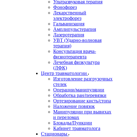
Ультразвуковая терапия
Фонофорез
Лекарственный
электрофорез
Гальванизация
Амплипульстерапия
Лазеротерапия
УВТ (Ударно-волновая
терапия)
Консультация врача-
физиотерапевта
Лечебная физкультура
(ЛФК)
Центр травматологии
Изготовление разгрузочных
стелек
Операции/манипуляции
Обработка ран/перевязки
Ортезирование кисть/стопа
Наложение повязок
Манипуляции при вывихах
и переломах
Блокады/Пункции
Кабинет травматолога
Стационары