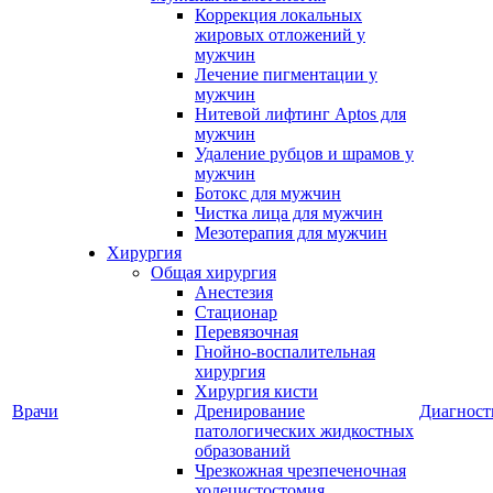
Коррекция локальных
жировых отложений у
мужчин
Лечение пигментации у
мужчин
Нитевой лифтинг Aptos для
мужчин
Удаление рубцов и шрамов у
мужчин
Ботокс для мужчин
Чистка лица для мужчин
Мезотерапия для мужчин
Хирургия
Общая хирургия
Анестезия
Стационар
Перевязочная
Гнойно-воспалительная
хирургия
Хирургия кисти
Врачи
Дренирование
Диагност
патологических жидкостных
образований
Чрезкожная чрезпеченочная
холецистостомия,