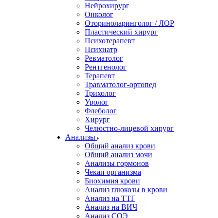
Нейрохирург
Онколог
Оториноларинголог / ЛОР
Пластический хирург
Психотерапевт
Психиатр
Ревматолог
Рентгенолог
Терапевт
Травматолог-ортопед
Трихолог
Уролог
Флеболог
Хирург
Челюстно-лицевой хирург
Анализы
Общий анализ крови
Общий анализ мочи
Анализы гормонов
Чекап организма
Биохимия крови
Анализ глюкозы в крови
Анализ на ТТГ
Анализ на ВИЧ
Анализ СОЭ