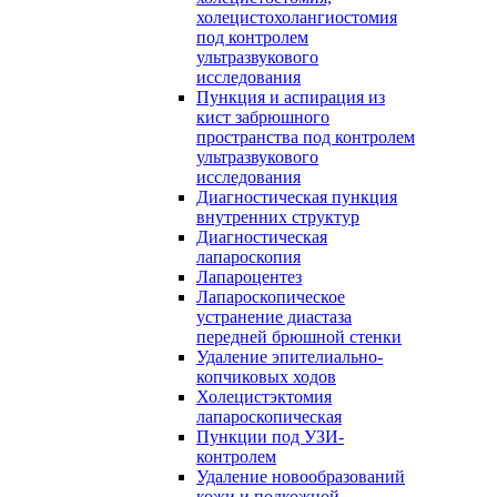
холецистохолангиостомия
под контролем
ультразвукового
исследования
Пункция и аспирация из
кист забрюшного
пространства под контролем
ультразвукового
исследования
Диагностическая пункция
внутренних структур
Диагностическая
лапароскопия
Лапароцентез
Лапароскопическое
устранение диастаза
передней брюшной стенки
Удаление эпителиально-
копчиковых ходов
Холецистэктомия
лапароскопическая
Пункции под УЗИ-
контролем
Удаление новообразований
кожи и подкожной