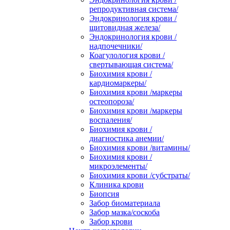
репродуктивная система/
Эндокринология крови /
щитовидная железа/
Эндокринология крови /
надпочечники/
Коагулология крови /
свертывающая система/
Биохимия крови /
кардиомаркеры/
Биохимия крови /маркеры
остеопороза/
Биохимия крови /маркеры
воспаления/
Биохимия крови /
диагностика анемии/
Биохимия крови /витамины/
Биохимия крови /
микроэлементы/
Биохимия крови /субстраты/
Клиника крови
Биопсия
Забор биоматериала
Забор мазка/соскоба
Забор крови