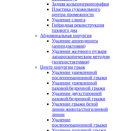
Задняя кольпоперинеорафия
Пластика сухожильного
центра промежности
Удаление слинга
Гибридная реконструкция
тазового дна
Абдоминальная хирургия
Удаление аппендицита
(аппендэктомия)
Удаление желчного пузыря
лапароскопическим методом
(холецистэктомия)
Центр хирургии грыж
Удаление ущемленной
послеоперационной грыжи
Удаление ущемленной
паховой/бедренной грыжи
Удаление двухсторонней
паховой/бедренной грыжи
Удаление грыжи белой
линии живота/спигилиевой
линии
Удаление
послеоперационной грыжи
Удаление пупочной грыжи