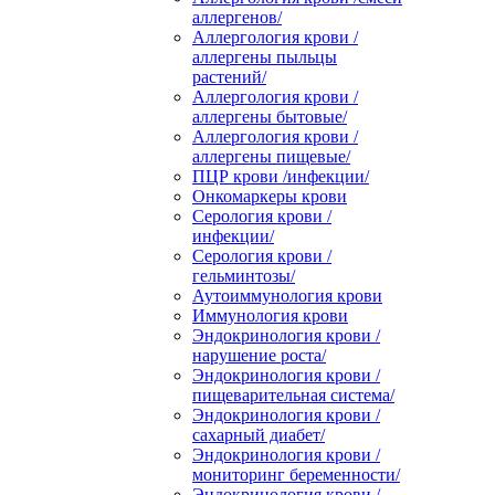
аллергенов/
Аллергология крови /
аллергены пыльцы
растений/
Аллергология крови /
аллергены бытовые/
Аллергология крови /
аллергены пищевые/
ПЦР крови /инфекции/
Онкомаркеры крови
Серология крови /
инфекции/
Серология крови /
гельминтозы/
Аутоиммунология крови
Иммунология крови
Эндокринология крови /
нарушение роста/
Эндокринология крови /
пищеварительная система/
Эндокринология крови /
сахарный диабет/
Эндокринология крови /
мониторинг беременности/
Эндокринология крови /