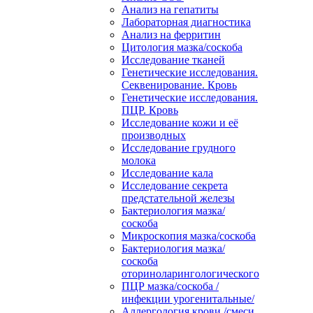
Анализ на гепатиты
Лабораторная диагностика
Анализ на ферритин
Цитология мазка/соскоба
Исследование тканей
Генетические исследования.
Секвенирование. Кровь
Генетические исследования.
ПЦР. Кровь
Исследование кожи и её
производных
Исследование грудного
молока
Исследование кала
Исследование секрета
предстательной железы
Бактериология мазка/
соскоба
Микроскопия мазка/соскоба
Бактериология мазка/
соскоба
оториноларингологического
ПЦР мазка/соскоба /
инфекции урогенитальные/
Аллергология крови /смеси