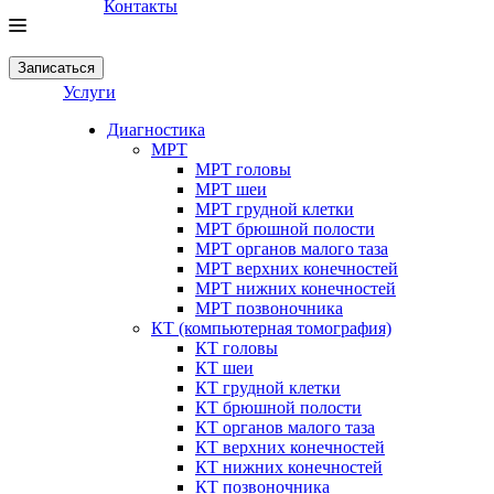
Контакты
Записаться
Услуги
Диагностика
МРТ
МРТ головы
МРТ шеи
МРТ грудной клетки
МРТ брюшной полости
МРТ органов малого таза
МРТ верхних конечностей
МРТ нижних конечностей
МРТ позвоночника
КТ (компьютерная томография)
КТ головы
КТ шеи
КТ грудной клетки
КТ брюшной полости
КТ органов малого таза
КТ верхних конечностей
КТ нижних конечностей
КТ позвоночника