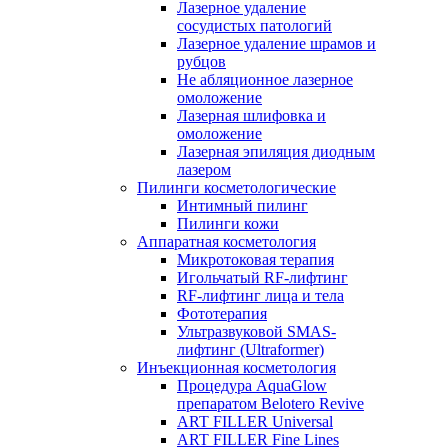
Лазерное удаление
сосудистых патологий
Лазерное удаление шрамов и
рубцов
Не абляционное лазерное
омоложение
Лазерная шлифовка и
омоложение
Лазерная эпиляция диодным
лазером
Пилинги косметологические
Интимный пилинг
Пилинги кожи
Аппаратная косметология
Микротоковая терапия
Игольчатый RF-лифтинг
RF-лифтинг лица и тела
Фототерапия
Ультразвуковой SMAS-
лифтинг (Ultraformer)
Инъекционная косметология
Процедура AquaGlow
препаратом Belotero Revive
ART FILLER Universal
ART FILLER Fine Lines