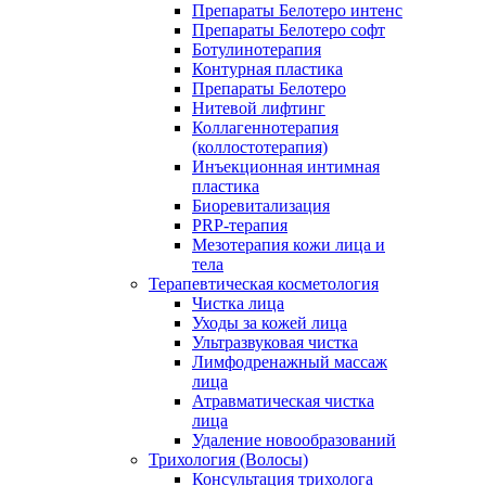
Препараты Белотеро интенс
Препараты Белотеро софт
Ботулинотерапия
Контурная пластика
Препараты Белотеро
Нитевой лифтинг
Коллагеннотерапия
(коллостотерапия)
Инъекционная интимная
пластика
Биоревитализация
PRP-терапия
Мезотерапия кожи лица и
тела
Терапевтическая косметология
Чистка лица
Уходы за кожей лица
Ультразвуковая чистка
Лимфодренажный массаж
лица
Атравматическая чистка
лица
Удаление новообразований
Трихология (Волосы)
Консультация трихолога