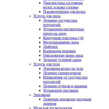
Диагностика состояния
волос и кожи головы
Плазмотерапия для волос
Услуги для лица
Лечение сосудистых
патологий
Устранения пигментных
пятен на лице
Контурная пластика губ
Моделирование лица
Лифтинг
Коррекция морщин
Омоложение кожи лица
Лечение угревой сыпи
Услуги для тела
Эпиляция волос на теле
Лечение гипергидроза
Избавление от сосудистых
патологий
Лечение рубцов и шрамов
Устранение растяжек
Эпиляция
Лазерная эпиляция диодным
лазером
Мужская косметология