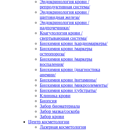
Эндокринология крови /
репродуктивная система/
Эндокринология крови /
щитовидная железа/
Эндокринология крови /
надпочечники/
Коагулология крови /
свертывающая система/
Биохимия крови /кардиомаркеры/
Биохимия крови /маркеры
остеопороза/
Биохимия крови /маркеры
воспаления/
Биохимия крови /диагностика
анемии/
Биохимия крови /витамины/
Биохимия крови /микроэлементы/
Биохимия крови /субстраты/
Клиника крови
Биопсия
Забор биоматериала
Забор мазка/соскоба
Забор крови
Центр косметологии
Лазерная косметология