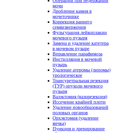
Операции при недержании
мочи
Дробление камня в
мочеточнике
Коррекция раннего
семяизвержения
Фульгурация лейкоплакии
мочевого пузыря
Замена и удаление катетера
в мочевом пузыре
Вправление парафимоза
Инстилляция в мочевой
пузырь
Удаление атеромы (липомы)
урологическое
Трансуретральная резекция
(ТУР) опухоли мочевого
пузыря
Вазэктомия (вазорезекция)
Иссечение крайней плоти
Удаление новообразований
половых органов
Орхэктомия (удаление
яичка)
Пункция и дренирование