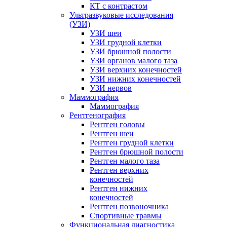
КТ с контрастом
Ультразвуковые исследования
(УЗИ)
УЗИ шеи
УЗИ грудной клетки
УЗИ брюшной полости
УЗИ органов малого таза
УЗИ верхних конечностей
УЗИ нижних конечностей
УЗИ нервов
Маммография
Маммография
Рентгенография
Рентген головы
Рентген шеи
Рентген грудной клетки
Рентген брюшной полости
Рентген малого таза
Рентген верхних
конечностей
Рентген нижних
конечностей
Рентген позвоночника
Спортивные травмы
Функциональная диагностика