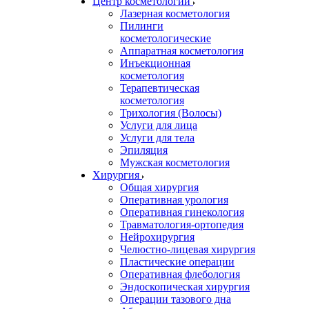
Центр косметологии
Лазерная косметология
Пилинги
косметологические
Аппаратная косметология
Инъекционная
косметология
Терапевтическая
косметология
Трихология (Волосы)
Услуги для лица
Услуги для тела
Эпиляция
Мужская косметология
Хирургия
Общая хирургия
Оперативная урология
Оперативная гинекология
Травматология-ортопедия
Нейрохирургия
Челюстно-лицевая хирургия
Пластические операции
Оперативная флебология
Эндоскопическая хирургия
Операции тазового дна