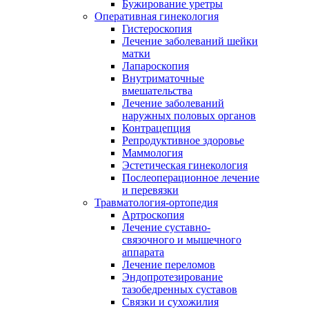
Бужирование уретры
Оперативная гинекология
Гистероскопия
Лечение заболеваний шейки
матки
Лапароскопия
Внутриматочные
вмешательства
Лечение заболеваний
наружных половых органов
Контрацепция
Репродуктивное здоровье
Маммология
Эстетическая гинекология
Послеоперационное лечение
и перевязки
Травматология-ортопедия
Артроскопия
Лечение суставно-
связочного и мышечного
аппарата
Лечение переломов
Эндопротезирование
тазобедренных суставов
Связки и сухожилия