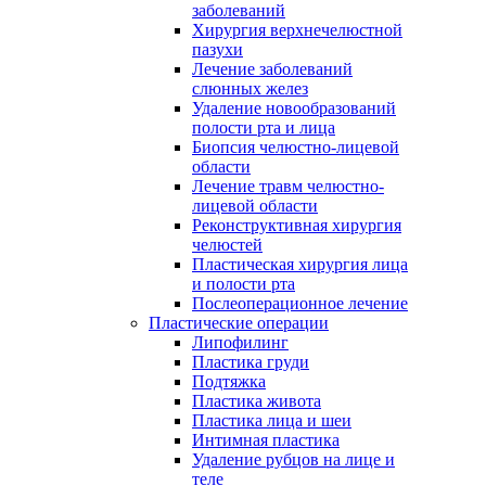
заболеваний
Хирургия верхнечелюстной
пазухи
Лечение заболеваний
слюнных желез
Удаление новообразований
полости рта и лица
Биопсия челюстно-лицевой
области
Лечение травм челюстно-
лицевой области
Реконструктивная хирургия
челюстей
Пластическая хирургия лица
и полости рта
Послеоперационное лечение
Пластические операции
Липофилинг
Пластика груди
Подтяжка
Пластика живота
Пластика лица и шеи
Интимная пластика
Удаление рубцов на лице и
теле