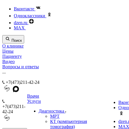
Вконтакте
Одноклассники
dzen.ru
MAX
Поиск
О клинике
Цены
Пациенту
Видео
Вопросы и ответы
...
+7(473)211-42-24
Врачи
Услуги
Вкон
+7(473)211-
Одно
Диагностика
42-24
МРТ
КТ (компьютерная
dzen.
томография)
MA