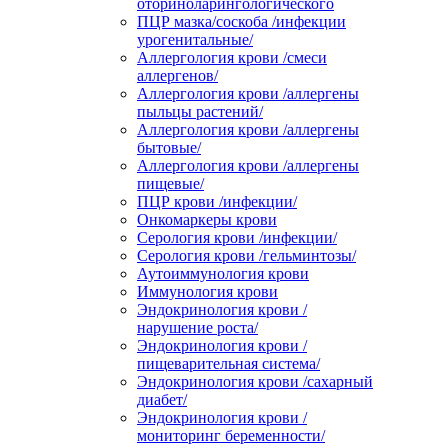
оториноларингологического
ПЦР мазка/соскоба /инфекции
урогенитальные/
Аллергология крови /смеси
аллергенов/
Аллергология крови /аллергены
пыльцы растений/
Аллергология крови /аллергены
бытовые/
Аллергология крови /аллергены
пищевые/
ПЦР крови /инфекции/
Онкомаркеры крови
Серология крови /инфекции/
Серология крови /гельминтозы/
Аутоиммунология крови
Иммунология крови
Эндокринология крови /
нарушение роста/
Эндокринология крови /
пищеварительная система/
Эндокринология крови /сахарный
диабет/
Эндокринология крови /
мониторинг беременности/