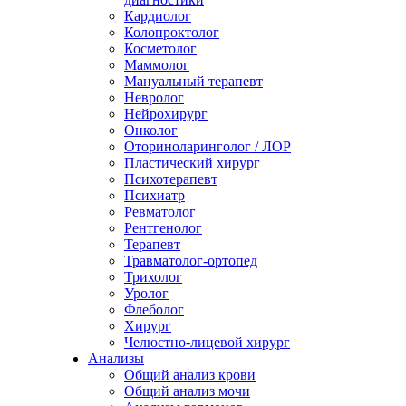
Кардиолог
Колопроктолог
Косметолог
Маммолог
Мануальный терапевт
Невролог
Нейрохирург
Онколог
Оториноларинголог / ЛОР
Пластический хирург
Психотерапевт
Психиатр
Ревматолог
Рентгенолог
Терапевт
Травматолог-ортопед
Трихолог
Уролог
Флеболог
Хирург
Челюстно-лицевой хирург
Анализы
Общий анализ крови
Общий анализ мочи