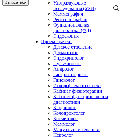
Записаться
Ультразвуковые
исследования (УЗИ)
Маммография
Рентгенография
Функциональная
диагностика (ФД)
Эндоскопия
Прием врачей
Детское отделение
Дерматолог
Эндокринолог
Пульмонолог
Андролог
Гастроэнтеролог
Гинеколог
Иглорефлексотерапевт
Кабинет физиотерапии
Кабинет функциональной
диагностики
Кардиолог
Колопроктолог
Косметолог
Маммолог
Мануальный терапевт
Невролог