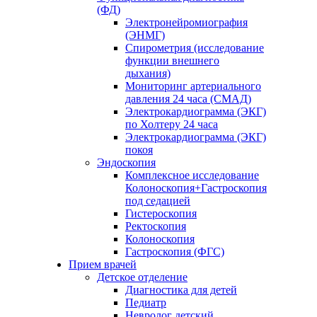
(ФД)
Электронейромиография
(ЭНМГ)
Спирометрия (исследование
функции внешнего
дыхания)
Мониторинг артериального
давления 24 часа (СМАД)
Электрокардиограмма (ЭКГ)
по Холтеру 24 часа
Электрокардиограмма (ЭКГ)
покоя
Эндоскопия
Комплексное исследование
Колоноскопия+Гастроскопия
под седацией
Гистероскопия
Ректоскопия
Колоноскопия
Гастроскопия (ФГС)
Прием врачей
Детское отделение
Диагностика для детей
Педиатр
Невролог детский