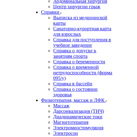
Абдоминальная хирургия
Центр хирургии грыж
Справки
Выписка из медицинской
карты
Санаторно-курортная карта
для взрослых
Справка для поступления в
учебное заведение
Справка о допуске к
занятиям спорта
Справка о беременности
Справка о временной
нетрудоспособности (форма
095/у)
Справка в бассейн
Справка о состоянии
здоровья
Физиотерапия, массаж и ЛФК
Массаж
Дарсонвализация (ТНЧ)
Диадинамические токи
Магнитотерапия
Электромиостимуляция
Электросон