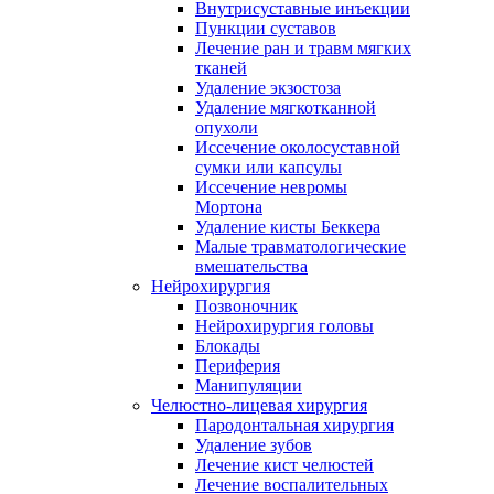
Внутрисуставные инъекции
Пункции суставов
Лечение ран и травм мягких
тканей
Удаление экзостоза
Удаление мягкотканной
опухоли
Иссечение околосуставной
сумки или капсулы
Иссечение невромы
Мортона
Удаление кисты Беккера
Малые травматологические
вмешательства
Нейрохирургия
Позвоночник
Нейрохирургия головы
Блокады
Периферия
Манипуляции
Челюстно-лицевая хирургия
Пародонтальная хирургия
Удаление зубов
Лечение кист челюстей
Лечение воспалительных