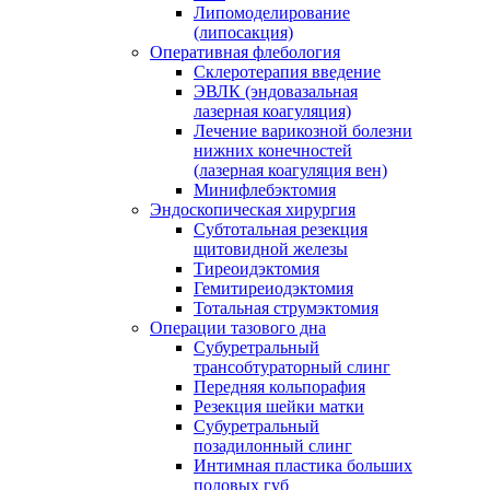
Липомоделирование
(липосакция)
Оперативная флебология
Склеротерапия введение
ЭВЛК (эндовазальная
лазерная коагуляция)
Лечение варикозной болезни
нижних конечностей
(лазерная коагуляция вен)
Минифлебэктомия
Эндоскопическая хирургия
Субтотальная резекция
щитовидной железы
Тиреоидэктомия
Гемитиреиодэктомия
Тотальная струмэктомия
Операции тазового дна
Субуретральный
трансобтураторный слинг
Передняя кольпорафия
Резекция шейки матки
Субуретральный
позадилонный слинг
Интимная пластика больших
половых губ