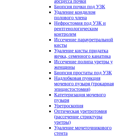
абсцесса почки
Биопсия почки под УЗК
Удаление кондилом
полового члена
Нефростомия под УЗК и
рентгенологическим
контролем
Иссечение парауретральной
кисты
Удаление кисты придатка
яичка, семенного канатика
Иссечение полипа уретры у
женщины
Биопсия простаты под УЗК
Надлобковая пункция
мочевого пузыря (трокарная
эпицистостомия)
Катетеризация мочевого
пузыря
Уретроскопия
Оптическая уретротомия
(рассечение стриктуры
уретры)
Удаление мочеточникового
стента