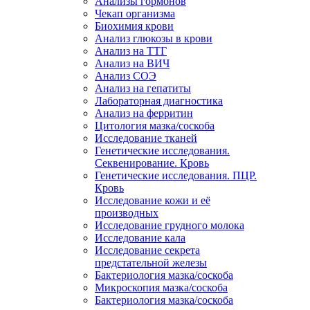
Анализы гормонов
Чекап организма
Биохимия крови
Анализ глюкозы в крови
Анализ на ТТГ
Анализ на ВИЧ
Анализ СОЭ
Анализ на гепатиты
Лабораторная диагностика
Анализ на ферритин
Цитология мазка/соскоба
Исследование тканей
Генетические исследования.
Секвенирование. Кровь
Генетические исследования. ПЦР.
Кровь
Исследование кожи и её
производных
Исследование грудного молока
Исследование кала
Исследование секрета
предстательной железы
Бактериология мазка/соскоба
Микроскопия мазка/соскоба
Бактериология мазка/соскоба