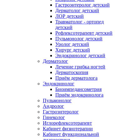
Гастроэнтеролог детский
Дерматолог детский
ЛОР детский
Травматолог - ортопед
детский
Рефлексотерапевт детский
Пульмонолог детский
Уролог детский
Хирург детский
Эндокринолог детский
Дерматолог
Лечение грибка ногтей
Дерматоскопия
Приём дерматолога
Эндокринолог
Биоимпедансометрия
Приём эндокринолога
Пульмонолог
Андролог
Гастроэнтеролог
Гинеколог
Иглорефлексотерапевт
Кабинет физиотерапии
Кабинет функциональной
диагностики