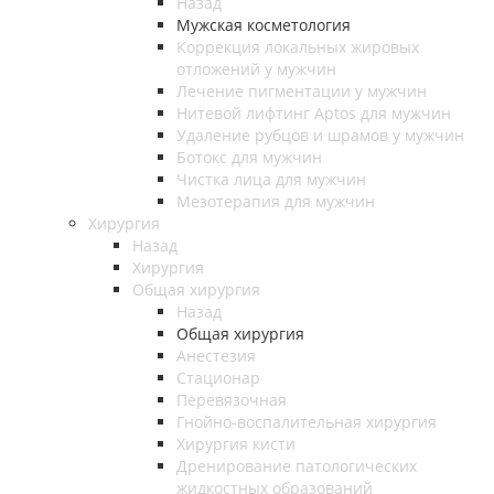
Назад
Мужская косметология
Коррекция локальных жировых
отложений у мужчин
Лечение пигментации у мужчин
Нитевой лифтинг Aptos для мужчин
Удаление рубцов и шрамов у мужчин
Ботокс для мужчин
Чистка лица для мужчин
Мезотерапия для мужчин
Хирургия
Назад
Хирургия
Общая хирургия
Назад
Общая хирургия
Анестезия
Стационар
Перевязочная
Гнойно-воспалительная хирургия
Хирургия кисти
Дренирование патологических
жидкостных образований