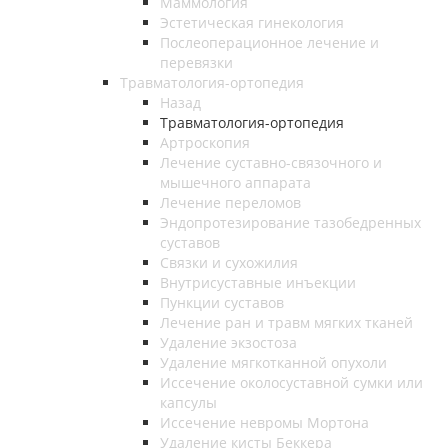
Маммология
Эстетическая гинекология
Послеоперационное лечение и
перевязки
Травматология-ортопедия
Назад
Травматология-ортопедия
Артроскопия
Лечение суставно-связочного и
мышечного аппарата
Лечение переломов
Эндопротезирование тазобедренных
суставов
Связки и сухожилия
Внутрисуставные инъекции
Пункции суставов
Лечение ран и травм мягких тканей
Удаление экзостоза
Удаление мягкотканной опухоли
Иссечение околосуставной сумки или
капсулы
Иссечение невромы Мортона
Удаление кисты Беккера