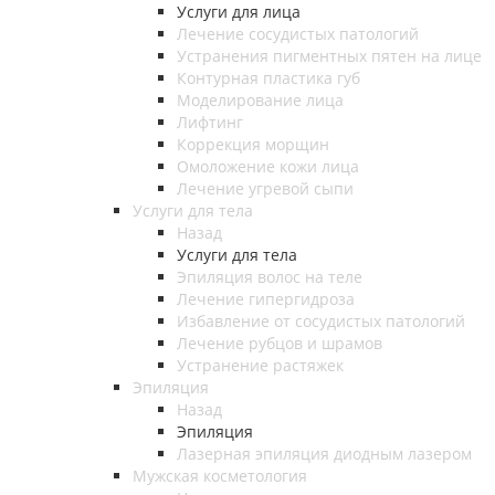
Услуги для лица
Лечение сосудистых патологий
Устранения пигментных пятен на лице
Контурная пластика губ
Моделирование лица
Лифтинг
Коррекция морщин
Омоложение кожи лица
Лечение угревой сыпи
Услуги для тела
Назад
Услуги для тела
Эпиляция волос на теле
Лечение гипергидроза
Избавление от сосудистых патологий
Лечение рубцов и шрамов
Устранение растяжек
Эпиляция
Назад
Эпиляция
Лазерная эпиляция диодным лазером
Мужская косметология