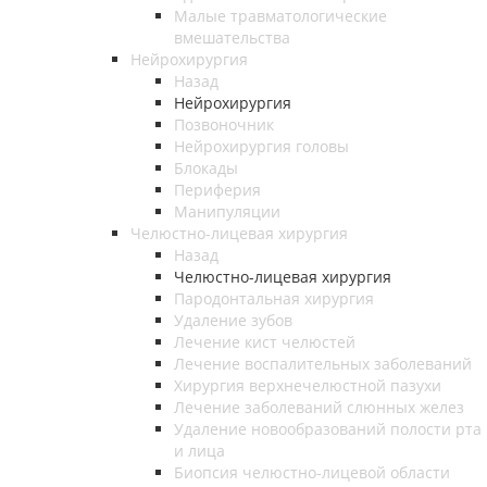
Малые травматологические
вмешательства
Нейрохирургия
Назад
Нейрохирургия
Позвоночник
Нейрохирургия головы
Блокады
Периферия
Манипуляции
Челюстно-лицевая хирургия
Назад
Челюстно-лицевая хирургия
Пародонтальная хирургия
Удаление зубов
Лечение кист челюстей
Лечение воспалительных заболеваний
Хирургия верхнечелюстной пазухи
Лечение заболеваний слюнных желез
Удаление новообразований полости рта
и лица
Биопсия челюстно-лицевой области