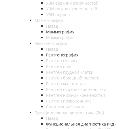
УЗИ верхних конечностей
УЗИ нижних конечностей
УЗИ нервов
Маммография
Назад
Маммография
Маммография
Рентгенография
Назад
Рентгенография
Рентген головы
Рентген шеи
Рентген грудной клетки
Рентген брюшной полости
Рентген малого таза
Рентген верхних конечностей
Рентген нижних конечностей
Рентген позвоночника
Спортивные травмы
Функциональная диагностика (ФД)
Назад
Функциональная диагностика (ФД)