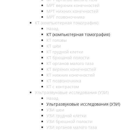
МРТ верхних конечностей
МРТ нижних конечностей
МРТ позвоночника
КТ (компьютерная томография)
Назад
КТ (компьютерная томография)
КТ головы
КТ шеи
КТ грудной клетки
КТ брюшной полости
КТ органов малого таза
КТ верхних конечностей
КТ нижних конечностей
КТ позвоночника
КТ с контрастом
Ультразвуковые исследования (УЗИ)
Назад
Ультразвуковые исследования (УЗИ)
УЗИ шеи
УЗИ грудной клетки
УЗИ брюшной полости
УЗИ органов малого таза