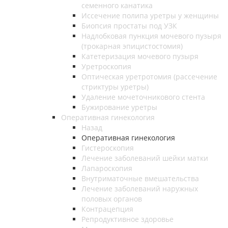
семенного канатика
Иссечение полипа уретры у женщины
Биопсия простаты под УЗК
Надлобковая пункция мочевого пузыря
(трокарная эпицистостомия)
Катетеризация мочевого пузыря
Уретроскопия
Оптическая уретротомия (рассечение
стриктуры уретры)
Удаление мочеточникового стента
Бужирование уретры
Оперативная гинекология
Назад
Оперативная гинекология
Гистероскопия
Лечение заболеваний шейки матки
Лапароскопия
Внутриматочные вмешательства
Лечение заболеваний наружных
половых органов
Контрацепция
Репродуктивное здоровье