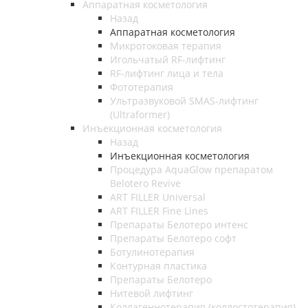
Аппаратная косметология
Назад
Аппаратная косметология
Микротоковая терапия
Игольчатый RF-лифтинг
RF-лифтинг лица и тела
Фототерапия
Ультразвуковой SMAS-лифтинг
(Ultraformer)
Инъекционная косметология
Назад
Инъекционная косметология
Процедура AquaGlow препаратом
Belotero Revive
ART FILLER Universal
ART FILLER Fine Lines
Препараты Белотеро интенс
Препараты Белотеро софт
Ботулинотерапия
Контурная пластика
Препараты Белотеро
Нитевой лифтинг
Коллагеннотерапия (коллостотерапия)