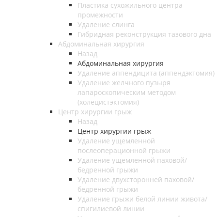
Пластика сухожильного центра
промежности
Удаление слинга
Гибридная реконструкция тазового дна
Абдоминальная хирургия
Назад
Абдоминальная хирургия
Удаление аппендицита (аппендэктомия)
Удаление желчного пузыря
лапароскопическим методом
(холецистэктомия)
Центр хирургии грыж
Назад
Центр хирургии грыж
Удаление ущемленной
послеоперационной грыжи
Удаление ущемленной паховой/
бедренной грыжи
Удаление двухсторонней паховой/
бедренной грыжи
Удаление грыжи белой линии живота/
спигилиевой линии