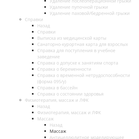
Удаление послеоперационной грыжи
Удаление пупочной грыжи
Удаление паховой/бедренной грыжи
Справки
Назад
Справки
Выписка из медицинской карты
Санаторно-курортная карта для взрослых
Справка для поступления в учебное
заведение
Справка о допуске к занятиям спорта
Справка о беременности
Справка о временной нетрудоспособности
(форма 095/у)
Справка в бассейн
Справка о состоянии здоровья
Физиотерапия, массаж и ЛФК
Назад
Физиотерапия, массаж и ЛФК
Массаж
Назад
Массаж
Антицеллюлитное моделирующее