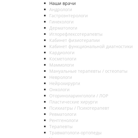
Наши врачи
Андрологи
Гастроэнтерологи
Гинекологи
Дерматологи
Иглорефлексотерапевты
Кабинет физиотерапии
Кабинет функциональной диагностики
Кардиологи
Косметологи
Маммологи
Мануальные терапевты / остеопаты
Неврологи
Нейрохирурги
Онкологи
Оториноларингологи / ЛОР
Пластические хирурги
Психиатры / Психотерапевт
Ревматологи
Рентгенологи
Терапевты
Травматологи-ортопеды