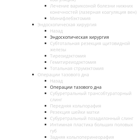
Лечение варикозной болезни нижних
конечностей (лазерная коагуляция вен)
Минифлебэктомия
Эндоскопическая хирургия
Назад
Эндоскопическая хирургия
Субтотальная резекция щитовидной
железы
Тиреоидэктомия
Гемитиреиодэктомия
Тотальная струмэктомия
Операции тазового дна
Назад
Операции тазового дна
Субуретральный трансобтураторный
слинг
Передняя кольпорафия
Резекция шейки матки
Субуретральный позадилонный слинг
Интимная пластика больших половых
губ
Задняя кольпоперинеорафия