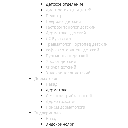
Детское отделение
Диагностика для детей
Педиатр
Невролог детский
Гастроэнтеролог детский
Дерматолог детский
ЛОР детский
Травматолог - ортопед детский
Рефлексотерапевт детский
Пульмонолог детский
Уролог детский
Хирург детский
Эндокринолог детский
Дерматолог
Назад
Дерматолог
Лечение грибка ногтей
Дерматоскопия
Приём дерматолога
Эндокринолог
Назад
Эндокринолог