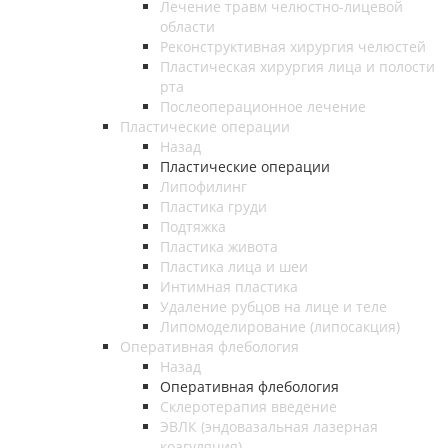
Лечение травм челюстно-лицевой
области
Реконструктивная хирургия челюстей
Пластическая хирургия лица и полости
рта
Послеоперационное лечение
Пластические операции
Назад
Пластические операции
Липофилинг
Пластика груди
Подтяжка
Пластика живота
Пластика лица и шеи
Интимная пластика
Удаление рубцов на лице и теле
Липомоделирование (липосакция)
Оперативная флебология
Назад
Оперативная флебология
Склеротерапия введение
ЭВЛК (эндовазальная лазерная
коагуляция)