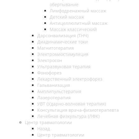
обертывание
Лимфодренажный массаж
Детский массаж
Антицеллюлитный массаж
Массаж классический
Дарсонвализация (ТНЧ)
Диадинамические токи
Магнитотерапия
Электромиостимуляция
Электросон
Ультразвуковая терапия
Фонофорез
Лекарственный электрофорез
Гальванизация
Амплипульстерапия
Лазеротерапия
УВТ (Ударно-волновая терапия)
Консультация врача-физиотерапевта
Лечебная физкультура (ЛФК)
Центр травматологии
Назад
Центр травматологии