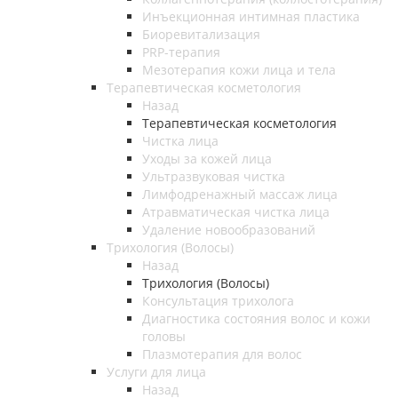
Инъекционная интимная пластика
Биоревитализация
PRP-терапия
Мезотерапия кожи лица и тела
Терапевтическая косметология
Назад
Терапевтическая косметология
Чистка лица
Уходы за кожей лица
Ультразвуковая чистка
Лимфодренажный массаж лица
Атравматическая чистка лица
Удаление новообразований
Трихология (Волосы)
Назад
Трихология (Волосы)
Консультация трихолога
Диагностика состояния волос и кожи
головы
Плазмотерапия для волос
Услуги для лица
Назад