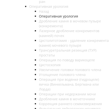
ран
Оперативная урология
Назад
Оперативная урология
Дробление камня в мочевом пузыре
(конкремента)
Лазерное дробление конкрементов
(камней) почек
Цистолитотомия - удаление конкремента
(камня) мочевого пузыря
Трансуретральная резекция (ТУР)
простаты
Операция по поводу варикоцеле
Цистоскопия
Увеличение головки полового члена
Утолщение полового члена
Операция при водянке (гидроцеле)
яичка (Винкельмана, Бергмана или
Лорда)
Операции при недержании мочи
Дробление камня в мочеточнике
Коррекция раннего семяизвержения
Фульгурация лейкоплакии мочевого