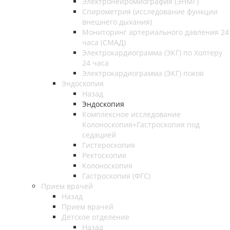
Электронейромиография (ЭНМГ)
Спирометрия (исследование функции
внешнего дыхания)
Мониторинг артериального давления 24
часа (СМАД)
Электрокардиограмма (ЭКГ) по Холтеру
24 часа
Электрокардиограмма (ЭКГ) покоя
Эндоскопия
Назад
Эндоскопия
Комплексное исследование
Колоноскопия+Гастроскопия под
седацией
Гистероскопия
Ректоскопия
Колоноскопия
Гастроскопия (ФГС)
Прием врачей
Назад
Прием врачей
Детское отделение
Назад