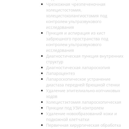
Чрезкожная чрезпеченочная
холецистостомия,
холецистохолангиостомия под
контролем ультразвукового
исследования
Пункция и аспирация из кист
забрюшного пространства под
контролем ультразвукового
исследования
Диагностическая пункция внутренних
структур
Диагностическая лапароскопия
Лапароцентез
Лапароскопическое устранение
диастаза передней брюшной стенки
Удаление эпителиально-копчиковых
ходов
Холецистэктомия лапароскопическая
Пункции под УЗИ-контролем
Удаление новообразований кожи и
подкожной клетчатки
Первичная хирургическая обработка