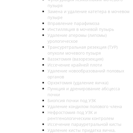
пузыря
Замена и удаление катетера в мочевом
пузыре
Вправление парафимоза
Инстилляция в мочевой пузырь
Удаление атеромы (липомы)
урологическое
Трансуретральная резекция (ТУР)
опухоли мочевого пузыря
Вазэктомия (вазорезекция)
Иссечение крайней плоти
Удаление новообразований половых
органов
Орхэктомия (удаление яичка)
Пункция и дренирование абсцесса
почки
Биопсия почки под УЗК
Удаление кондилом полового члена
Нефростомия под УЗК и
рентгенологическим контролем
Иссечение парауретральной кисты
Удаление кисты придатка яичка,