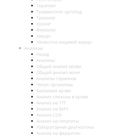
Терапевт
Травматолог-ортопед
Трихолог
Уролог
Флеболог
Хирург
Челюстно-лицевой хирург
Анализы
Назад
Анализы
Общий анализ крови
Общий анализ мочи
Анализы гормонов
Чекап организма
Биохимия крови
Анализ глюкозы в крови
Анализ на ТТГ
Анализ на ВИЧ
Анализ СОЭ
Анализ на гепатиты
Лабораторная диагностика
Анализ на ферритин