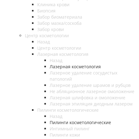
Клиника крови
Биопсия
Забор биоматериала
Забор мазка/соскоба
Забор крови
Центр косметологии
Назад
Центр косметологии
Лазерная косметология
Назад
Лазерная косметология
Лазерное удаление сосудистых
патологий
Лазерное удаление шрамов и рубцов
Не абляционное лазерное омоложение
Лазерная шлифовка и омоложение
Лазерная эпиляция диодным лазером
Пилинги косметологические
Назад
Пилинги косметологические
Интимный пилинг
Пилинги кожи