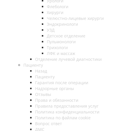
Урологи
Флебологи
Хирурги
Челюстно-лицевые хирурги
Эндокринологи
УЗД
Детское отделение
Пульмонологи
Трихологи
ЛФК и массаж
Отделение лучевой диагностики
Пациенту
Назад
Пациенту
Гарантия после операции
Надзорные органы
Отзывы
Права и обязанности
Правила предоставления услуг
Политика конфиденциальности
Политика по файлам cookie
Вопрос ответ
ДМС