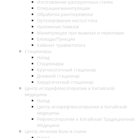
Изготовление разгрузочных стелек
Операции/манипуляции
Обработка ран/перевязки
Ортезирование кисть/стопа
Наложение повязок
Манипуляции при вывихах и переломах
Блокады/Пункции
Кабинет травматолога
Стационары
Назад
Стационары
Круглосуточный стационар
Дневной стационар
Хирургический стационар
Центр иглорефлексотерапии и Китайской
медицины
Назад
Центр иглорефлексотерапии и Китайской
медицины
Рефлексотерапия и Китайская Традиционная
Медицина
Центр лечения боли в спине
Назад