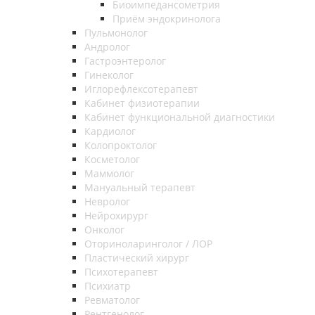
Биоимпедансометрия
Приём эндокринолога
Пульмонолог
Андролог
Гастроэнтеролог
Гинеколог
Иглорефлексотерапевт
Кабинет физиотерапии
Кабинет функциональной диагностики
Кардиолог
Колопроктолог
Косметолог
Маммолог
Мануальный терапевт
Невролог
Нейрохирург
Онколог
Оториноларинголог / ЛОР
Пластический хирург
Психотерапевт
Психиатр
Ревматолог
Рентгенолог