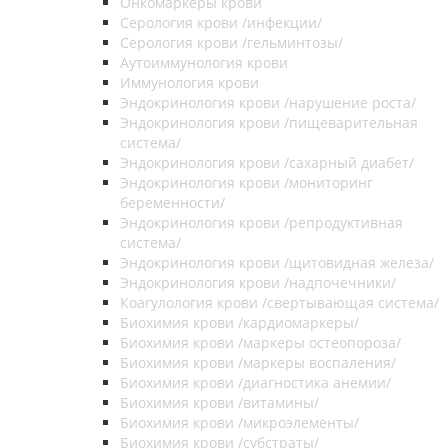
Онкомаркеры крови
Серология крови /инфекции/
Серология крови /гельминтозы/
Аутоиммунология крови
Иммунология крови
Эндокринология крови /нарушение роста/
Эндокринология крови /пищеварительная
система/
Эндокринология крови /сахарный диабет/
Эндокринология крови /мониторинг
беременности/
Эндокринология крови /репродуктивная
система/
Эндокринология крови /щитовидная железа/
Эндокринология крови /надпочечники/
Коагулология крови /свертывающая система/
Биохимия крови /кардиомаркеры/
Биохимия крови /маркеры остеопороза/
Биохимия крови /маркеры воспаления/
Биохимия крови /диагностика анемии/
Биохимия крови /витамины/
Биохимия крови /микроэлементы/
Биохимия крови /субстраты/