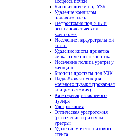
абсцесса почки
Биопсия почки под УЗК
Удаление кондилом
полового члена
Нефростомия под УЗК и
рентгенологическим
контролем
Иссечение парауретральной
кисты
Удаление кисты придатка
яичка, семенного канатика
Иссечение полипа уретры у
женщины
Биопсия простаты под УЗК
Надлобковая пункция
мочевого пузыря (трокарная
эпицистостомия)
Катетеризация мочевого
пузыря
Уретроскопия
Оптическая уретротомия
(рассечение стриктуры
уретры)
Удаление мочеточникового
стента