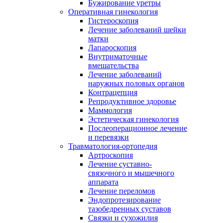
Бужирование уретры
Оперативная гинекология
Гистероскопия
Лечение заболеваний шейки
матки
Лапароскопия
Внутриматочные
вмешательства
Лечение заболеваний
наружных половых органов
Контрацепция
Репродуктивное здоровье
Маммология
Эстетическая гинекология
Послеоперационное лечение
и перевязки
Травматология-ортопедия
Артроскопия
Лечение суставно-
связочного и мышечного
аппарата
Лечение переломов
Эндопротезирование
тазобедренных суставов
Связки и сухожилия