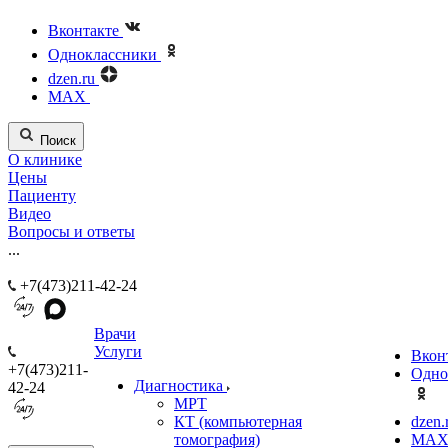
Вконтакте
Одноклассники
dzen.ru
MAX
Поиск
О клинике
Цены
Пациенту
Видео
Вопросы и ответы
...
+7(473)211-42-24
Врачи
Услуги
Вкон
+7(473)211-
Одно
Диагностика
42-24
МРТ
КТ (компьютерная
dzen.
томография)
MA