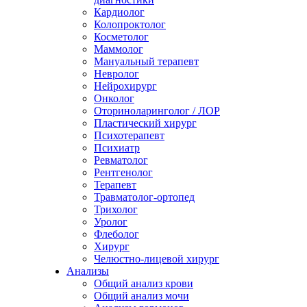
Кардиолог
Колопроктолог
Косметолог
Маммолог
Мануальный терапевт
Невролог
Нейрохирург
Онколог
Оториноларинголог / ЛОР
Пластический хирург
Психотерапевт
Психиатр
Ревматолог
Рентгенолог
Терапевт
Травматолог-ортопед
Трихолог
Уролог
Флеболог
Хирург
Челюстно-лицевой хирург
Анализы
Общий анализ крови
Общий анализ мочи