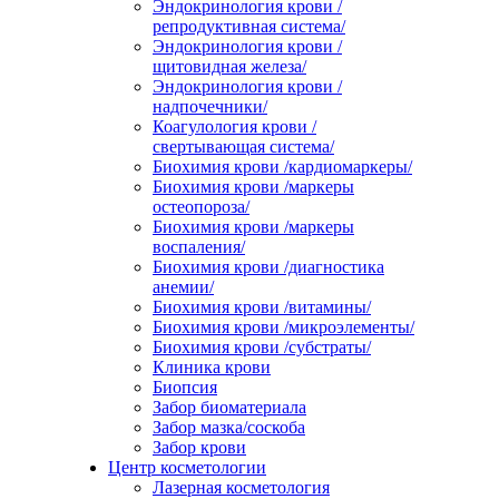
Эндокринология крови /
репродуктивная система/
Эндокринология крови /
щитовидная железа/
Эндокринология крови /
надпочечники/
Коагулология крови /
свертывающая система/
Биохимия крови /кардиомаркеры/
Биохимия крови /маркеры
остеопороза/
Биохимия крови /маркеры
воспаления/
Биохимия крови /диагностика
анемии/
Биохимия крови /витамины/
Биохимия крови /микроэлементы/
Биохимия крови /субстраты/
Клиника крови
Биопсия
Забор биоматериала
Забор мазка/соскоба
Забор крови
Центр косметологии
Лазерная косметология