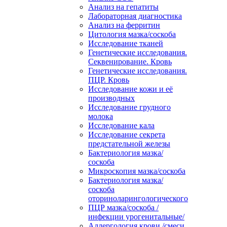
Анализ на гепатиты
Лабораторная диагностика
Анализ на ферритин
Цитология мазка/соскоба
Исследование тканей
Генетические исследования.
Секвенирование. Кровь
Генетические исследования.
ПЦР. Кровь
Исследование кожи и её
производных
Исследование грудного
молока
Исследование кала
Исследование секрета
предстательной железы
Бактериология мазка/
соскоба
Микроскопия мазка/соскоба
Бактериология мазка/
соскоба
оториноларингологического
ПЦР мазка/соскоба /
инфекции урогенитальные/
Аллергология крови /смеси