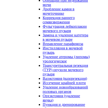
Операции при недержании
мочи
Дробление камня в
мочеточнике
Коррекция раннего
семяизвержения
Фульгурация лейкоплакии
мочевого пузыря
Замена и удаление катетера
в мочевом пузыре
Вправление парафимоза
Инстилляция в мочевой
пузырь
Удаление атеромы (липомы)
урологическое
Трансуретральная резекция
(ТУР) опухоли мочевого
пузыря
Вазэктомия (вазорезекция)
Иссечение крайней плоти
Удаление новообразований
половых органов
Орхэктомия (удаление
яичка)
Пункция и дренирование