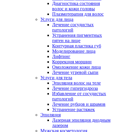
Диагностика состояния
волос и кожи головы
Плазмотерапия для волос
Услуги для лица
Лечение сосудистых
патологий
Устранения пигментных
пятен на лице
Контурная пластика губ
Моделирование лица
Лифтинг
Коррекция морщин
Омоложение кожи лица
Лечение угревой сыпи
Услуги для тела
Эпиляция волос на теле
Лечение гипергидроза
Избавление от сосудистых
патологий
Лечение рубцов и шрамов
Устранение растяжек
Эпиляция
Лазерная эпиляция диодным
лазером
Мужская косметология