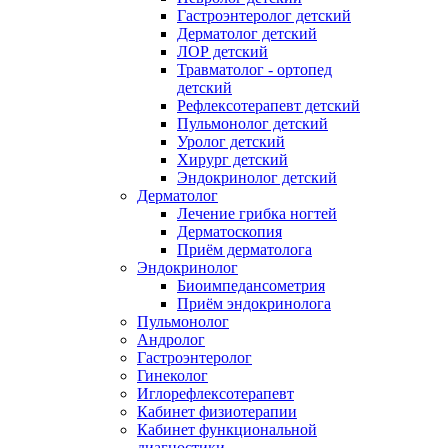
Гастроэнтеролог детский
Дерматолог детский
ЛОР детский
Травматолог - ортопед
детский
Рефлексотерапевт детский
Пульмонолог детский
Уролог детский
Хирург детский
Эндокринолог детский
Дерматолог
Лечение грибка ногтей
Дерматоскопия
Приём дерматолога
Эндокринолог
Биоимпедансометрия
Приём эндокринолога
Пульмонолог
Андролог
Гастроэнтеролог
Гинеколог
Иглорефлексотерапевт
Кабинет физиотерапии
Кабинет функциональной
диагностики