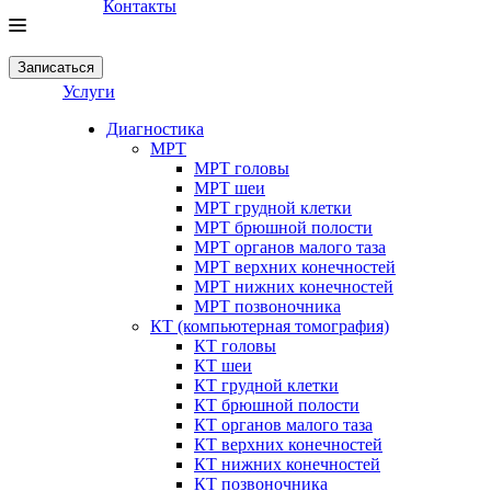
Контакты
Записаться
Услуги
Диагностика
МРТ
МРТ головы
МРТ шеи
МРТ грудной клетки
МРТ брюшной полости
МРТ органов малого таза
МРТ верхних конечностей
МРТ нижних конечностей
МРТ позвоночника
КТ (компьютерная томография)
КТ головы
КТ шеи
КТ грудной клетки
КТ брюшной полости
КТ органов малого таза
КТ верхних конечностей
КТ нижних конечностей
КТ позвоночника