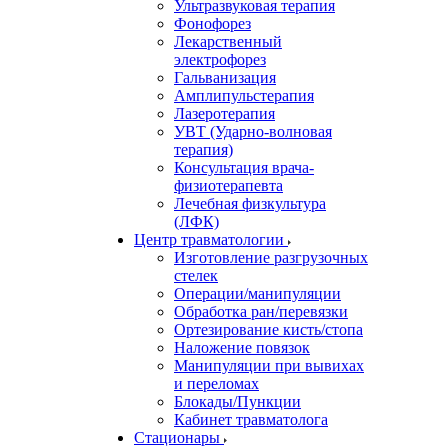
Ультразвуковая терапия
Фонофорез
Лекарственный
электрофорез
Гальванизация
Амплипульстерапия
Лазеротерапия
УВТ (Ударно-волновая
терапия)
Консультация врача-
физиотерапевта
Лечебная физкультура
(ЛФК)
Центр травматологии
Изготовление разгрузочных
стелек
Операции/манипуляции
Обработка ран/перевязки
Ортезирование кисть/стопа
Наложение повязок
Манипуляции при вывихах
и переломах
Блокады/Пункции
Кабинет травматолога
Стационары