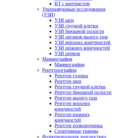
КТ с контрастом
Ультразвуковые исследования
(УЗИ)
УЗИ шеи
УЗИ грудной клетки
УЗИ брюшной полости
УЗИ органов малого таза
УЗИ верхних конечностей
УЗИ нижних конечностей
УЗИ нервов
Маммография
Маммография
Рентгенография
Рентген головы
Рентген шеи
Рентген грудной клетки
Рентген брюшной полости
Рентген малого таза
Рентген верхних
конечностей
Рентген нижних
конечностей
Рентген позвоночника
Спортивные травмы
Функциональная диагностика