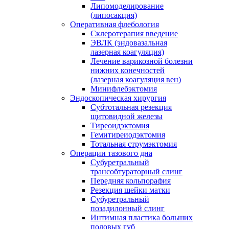
Липомоделирование
(липосакция)
Оперативная флебология
Склеротерапия введение
ЭВЛК (эндовазальная
лазерная коагуляция)
Лечение варикозной болезни
нижних конечностей
(лазерная коагуляция вен)
Минифлебэктомия
Эндоскопическая хирургия
Субтотальная резекция
щитовидной железы
Тиреоидэктомия
Гемитиреиодэктомия
Тотальная струмэктомия
Операции тазового дна
Субуретральный
трансобтураторный слинг
Передняя кольпорафия
Резекция шейки матки
Субуретральный
позадилонный слинг
Интимная пластика больших
половых губ