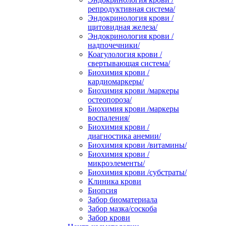
репродуктивная система/
Эндокринология крови /
щитовидная железа/
Эндокринология крови /
надпочечники/
Коагулология крови /
свертывающая система/
Биохимия крови /
кардиомаркеры/
Биохимия крови /маркеры
остеопороза/
Биохимия крови /маркеры
воспаления/
Биохимия крови /
диагностика анемии/
Биохимия крови /витамины/
Биохимия крови /
микроэлементы/
Биохимия крови /субстраты/
Клиника крови
Биопсия
Забор биоматериала
Забор мазка/соскоба
Забор крови