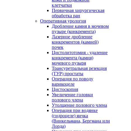
клетчатки
Первичная хирургическая
обработка ран
Оперативная урология
Дробление камня в мочевом
пузыре (конкремента)
Лазерное дробление
конкрементов (камней)
почек
Цистолитотомия - удаление
конкремента (камня)
мочевого пузыря
Трансуретральная резекция
(ТУР) простаты
Операция по поводу
варикоцеле
Цистоскопия
Увеличение головки
полового члена
Утолщение полового члена
Операция при водянке
(гидроцеле) яичка
(Винкельмана, Бергмана или
Лорда)