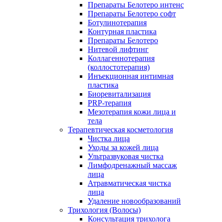
Препараты Белотеро интенс
Препараты Белотеро софт
Ботулинотерапия
Контурная пластика
Препараты Белотеро
Нитевой лифтинг
Коллагеннотерапия
(коллостотерапия)
Инъекционная интимная
пластика
Биоревитализация
PRP-терапия
Мезотерапия кожи лица и
тела
Терапевтическая косметология
Чистка лица
Уходы за кожей лица
Ультразвуковая чистка
Лимфодренажный массаж
лица
Атравматическая чистка
лица
Удаление новообразований
Трихология (Волосы)
Консультация трихолога