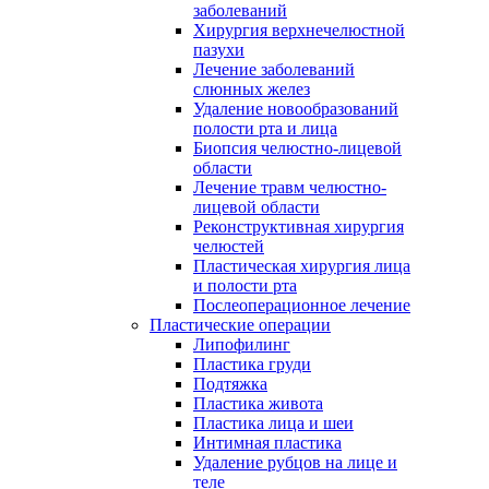
заболеваний
Хирургия верхнечелюстной
пазухи
Лечение заболеваний
слюнных желез
Удаление новообразований
полости рта и лица
Биопсия челюстно-лицевой
области
Лечение травм челюстно-
лицевой области
Реконструктивная хирургия
челюстей
Пластическая хирургия лица
и полости рта
Послеоперационное лечение
Пластические операции
Липофилинг
Пластика груди
Подтяжка
Пластика живота
Пластика лица и шеи
Интимная пластика
Удаление рубцов на лице и
теле