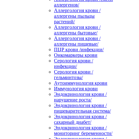
аллергенов/
Аллергология крови /
аллергены пыльцы
растений/
Аллергология крови /
аллергены бытовые/
Аллергология крови /
аллергены пищевые/
ПЦР крови /инфекции/
Онкомаркеры крови
Серология крови /
инфекции/
Серология крови /
гельминтозы/
Аутоиммунология крови
Иммунология крови
Эндокринология крови /
нарушение роста/
Эндокринология крови /
пищеварительная система/
Эндокринология крови /
сахарный диабет/
Эндокринология крови /
мониторинг беременности/
Эндокринология крови /