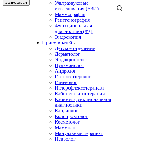
Записаться
Ультразвуковые
исследования (УЗИ)
Маммография
Рентгенография
Функциональная
диагностика (ФД)
Эндоскопия
Прием врачей
Детское отделение
Дерматолог
Эндокринолог
Пульмонолог
Андролог
Гастроэнтеролог
Гинеколог
Иглорефлексотерапевт
Кабинет физиотерапии
Кабинет функциональной
диагностики
Кардиолог
Колопроктолог
Косметолог
Маммолог
Мануальный терапевт
Невролог