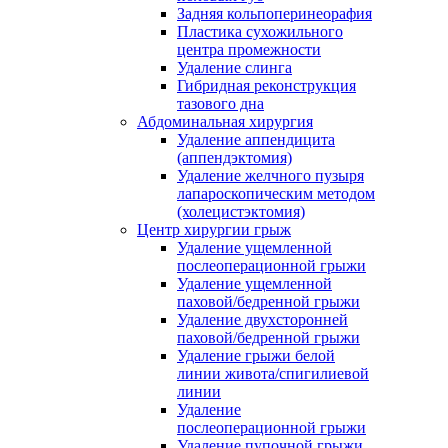
Задняя кольпоперинеорафия
Пластика сухожильного
центра промежности
Удаление слинга
Гибридная реконструкция
тазового дна
Абдоминальная хирургия
Удаление аппендицита
(аппендэктомия)
Удаление желчного пузыря
лапароскопическим методом
(холецистэктомия)
Центр хирургии грыж
Удаление ущемленной
послеоперационной грыжи
Удаление ущемленной
паховой/бедренной грыжи
Удаление двухсторонней
паховой/бедренной грыжи
Удаление грыжи белой
линии живота/спигилиевой
линии
Удаление
послеоперационной грыжи
Удаление пупочной грыжи