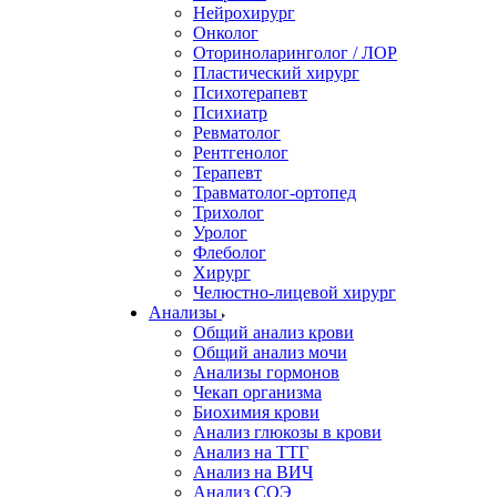
Нейрохирург
Онколог
Оториноларинголог / ЛОР
Пластический хирург
Психотерапевт
Психиатр
Ревматолог
Рентгенолог
Терапевт
Травматолог-ортопед
Трихолог
Уролог
Флеболог
Хирург
Челюстно-лицевой хирург
Анализы
Общий анализ крови
Общий анализ мочи
Анализы гормонов
Чекап организма
Биохимия крови
Анализ глюкозы в крови
Анализ на ТТГ
Анализ на ВИЧ
Анализ СОЭ