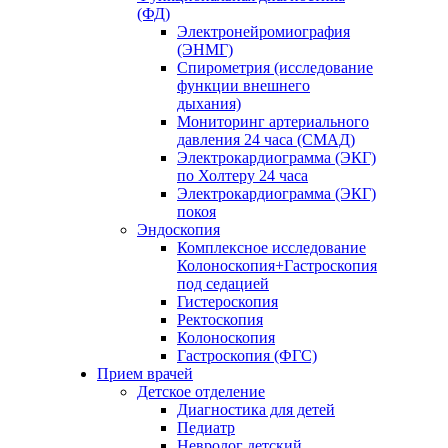
(ФД)
Электронейромиография
(ЭНМГ)
Спирометрия (исследование
функции внешнего
дыхания)
Мониторинг артериального
давления 24 часа (СМАД)
Электрокардиограмма (ЭКГ)
по Холтеру 24 часа
Электрокардиограмма (ЭКГ)
покоя
Эндоскопия
Комплексное исследование
Колоноскопия+Гастроскопия
под седацией
Гистероскопия
Ректоскопия
Колоноскопия
Гастроскопия (ФГС)
Прием врачей
Детское отделение
Диагностика для детей
Педиатр
Невролог детский