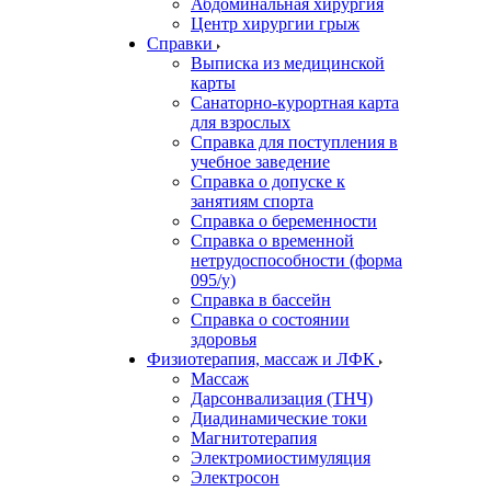
Абдоминальная хирургия
Центр хирургии грыж
Справки
Выписка из медицинской
карты
Санаторно-курортная карта
для взрослых
Справка для поступления в
учебное заведение
Справка о допуске к
занятиям спорта
Справка о беременности
Справка о временной
нетрудоспособности (форма
095/у)
Справка в бассейн
Справка о состоянии
здоровья
Физиотерапия, массаж и ЛФК
Массаж
Дарсонвализация (ТНЧ)
Диадинамические токи
Магнитотерапия
Электромиостимуляция
Электросон