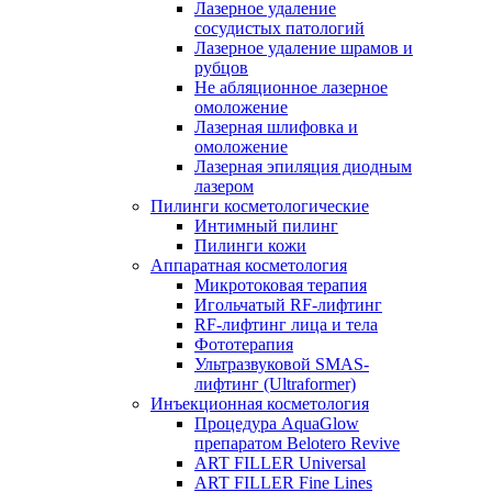
Лазерное удаление
сосудистых патологий
Лазерное удаление шрамов и
рубцов
Не абляционное лазерное
омоложение
Лазерная шлифовка и
омоложение
Лазерная эпиляция диодным
лазером
Пилинги косметологические
Интимный пилинг
Пилинги кожи
Аппаратная косметология
Микротоковая терапия
Игольчатый RF-лифтинг
RF-лифтинг лица и тела
Фототерапия
Ультразвуковой SMAS-
лифтинг (Ultraformer)
Инъекционная косметология
Процедура AquaGlow
препаратом Belotero Revive
ART FILLER Universal
ART FILLER Fine Lines