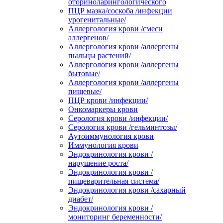
оториноларингологического
ПЦР мазка/соскоба /инфекции
урогенитальные/
Аллергология крови /смеси
аллергенов/
Аллергология крови /аллергены
пыльцы растений/
Аллергология крови /аллергены
бытовые/
Аллергология крови /аллергены
пищевые/
ПЦР крови /инфекции/
Онкомаркеры крови
Серология крови /инфекции/
Серология крови /гельминтозы/
Аутоиммунология крови
Иммунология крови
Эндокринология крови /
нарушение роста/
Эндокринология крови /
пищеварительная система/
Эндокринология крови /сахарный
диабет/
Эндокринология крови /
мониторинг беременности/