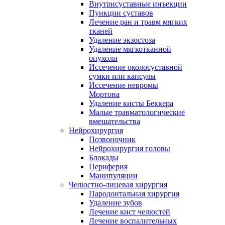
Внутрисуставные инъекции
Пункции суставов
Лечение ран и травм мягких
тканей
Удаление экзостоза
Удаление мягкотканной
опухоли
Иссечение околосуставной
сумки или капсулы
Иссечение невромы
Мортона
Удаление кисты Беккера
Малые травматологические
вмешательства
Нейрохирургия
Позвоночник
Нейрохирургия головы
Блокады
Периферия
Манипуляции
Челюстно-лицевая хирургия
Пародонтальная хирургия
Удаление зубов
Лечение кист челюстей
Лечение воспалительных