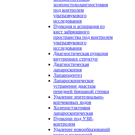
холецистохолангиостомия
под контролем
ультразвукового
исследования
Пункция и аспирация из
кист забрюшного
пространства под контролем
ультразвукового
исследования
Диагностическая пункция
внутренних структур
Диагностическая
лапароскопия
Лапароцентез
Лапароскопическое
устранение диастаза
передней брюшной стенки
Удаление эпителиально-
копчиковых ходов
Холецистэктомия
лапароскопическая
Пункции под УЗИ-
контролем
Удаление новообразований
кожи и подкожной