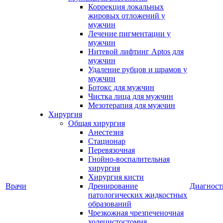
Коррекция локальных
жировых отложений у
мужчин
Лечение пигментации у
мужчин
Нитевой лифтинг Aptos для
мужчин
Удаление рубцов и шрамов у
мужчин
Ботокс для мужчин
Чистка лица для мужчин
Мезотерапия для мужчин
Хирургия
Общая хирургия
Анестезия
Стационар
Перевязочная
Гнойно-воспалительная
хирургия
Хирургия кисти
Врачи
Дренирование
Диагност
патологических жидкостных
образований
Чрезкожная чрезпеченочная
холецистостомия,