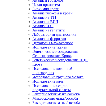
Анализы гормонов
Чекап организма
Биохимия крови
Анализ глюкозы в крови
Анализ на ТТГ
Анализ на ВИЧ
Анализ СОЭ
Анализ на гепатиты
Лабораторная диагностика
Анализ на ферритин
Цитология мазка/соскоба
Исследование тканей
Генетические исследования.
Секвенирование. Кровь
Генетические исследования. ПЦР.
Кровь
Исследование кожи и её
производных
Исследование грудного молока
Исследование кала
Исследование секрета
предстательной железы
Бактериология мазка/соскоба
Микроскопия мазка/соскоба
Бактериология мазка/соскоба