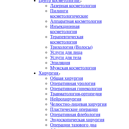
Центр косметологии
Лазерная косметология
Пилинги
косметологические
Аппаратная косметология
Инъекционная
косметология
Терапевтическая
косметология
Трихология (Волосы)
Услуги для лица
Услуги для тела
Эпиляция
Мужская косметология
Хирургия
Общая хирургия
Оперативная урология
Оперативная гинекология
Травматология-ортопедия
Нейрохирургия
Челюстно-лицевая хирургия
Пластические операции
Оперативная флебология
Эндоскопическая хирургия
Операции тазового дна