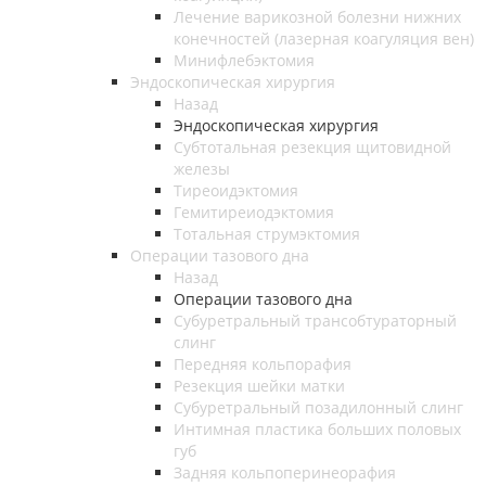
Лечение варикозной болезни нижних
конечностей (лазерная коагуляция вен)
Минифлебэктомия
Эндоскопическая хирургия
Назад
Эндоскопическая хирургия
Субтотальная резекция щитовидной
железы
Тиреоидэктомия
Гемитиреиодэктомия
Тотальная струмэктомия
Операции тазового дна
Назад
Операции тазового дна
Субуретральный трансобтураторный
слинг
Передняя кольпорафия
Резекция шейки матки
Субуретральный позадилонный слинг
Интимная пластика больших половых
губ
Задняя кольпоперинеорафия