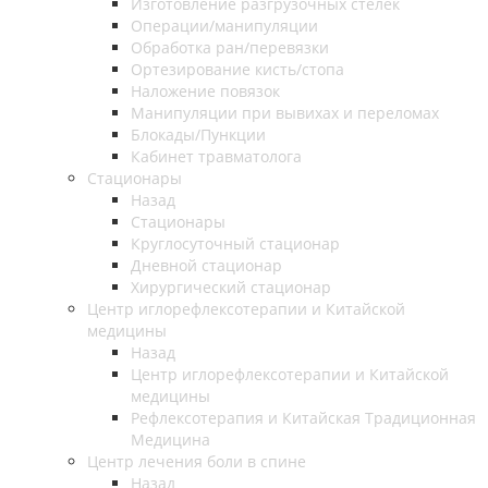
Изготовление разгрузочных стелек
Операции/манипуляции
Обработка ран/перевязки
Ортезирование кисть/стопа
Наложение повязок
Манипуляции при вывихах и переломах
Блокады/Пункции
Кабинет травматолога
Стационары
Назад
Стационары
Круглосуточный стационар
Дневной стационар
Хирургический стационар
Центр иглорефлексотерапии и Китайской
медицины
Назад
Центр иглорефлексотерапии и Китайской
медицины
Рефлексотерапия и Китайская Традиционная
Медицина
Центр лечения боли в спине
Назад