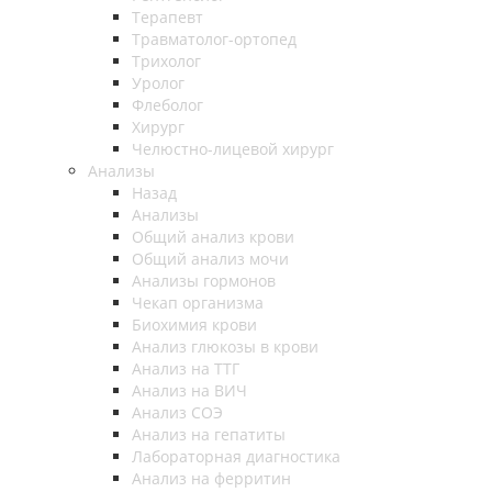
Терапевт
Травматолог-ортопед
Трихолог
Уролог
Флеболог
Хирург
Челюстно-лицевой хирург
Анализы
Назад
Анализы
Общий анализ крови
Общий анализ мочи
Анализы гормонов
Чекап организма
Биохимия крови
Анализ глюкозы в крови
Анализ на ТТГ
Анализ на ВИЧ
Анализ СОЭ
Анализ на гепатиты
Лабораторная диагностика
Анализ на ферритин