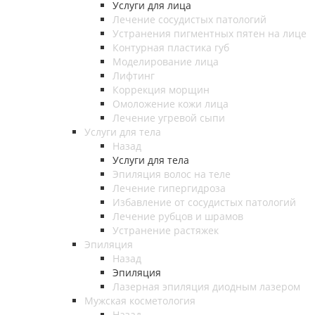
Услуги для лица
Лечение сосудистых патологий
Устранения пигментных пятен на лице
Контурная пластика губ
Моделирование лица
Лифтинг
Коррекция морщин
Омоложение кожи лица
Лечение угревой сыпи
Услуги для тела
Назад
Услуги для тела
Эпиляция волос на теле
Лечение гипергидроза
Избавление от сосудистых патологий
Лечение рубцов и шрамов
Устранение растяжек
Эпиляция
Назад
Эпиляция
Лазерная эпиляция диодным лазером
Мужская косметология
Назад