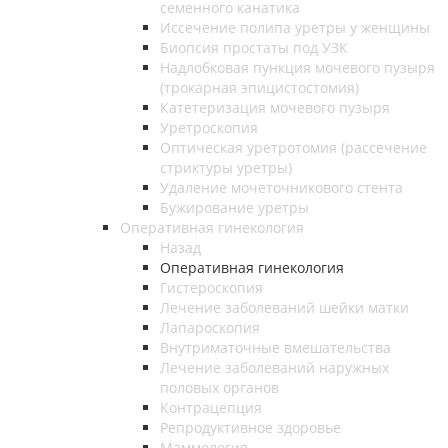
семенного канатика
Иссечение полипа уретры у женщины
Биопсия простаты под УЗК
Надлобковая пункция мочевого пузыря
(трокарная эпицистостомия)
Катетеризация мочевого пузыря
Уретроскопия
Оптическая уретротомия (рассечение
стриктуры уретры)
Удаление мочеточникового стента
Бужирование уретры
Оперативная гинекология
Назад
Оперативная гинекология
Гистероскопия
Лечение заболеваний шейки матки
Лапароскопия
Внутриматочные вмешательства
Лечение заболеваний наружных
половых органов
Контрацепция
Репродуктивное здоровье
Маммология