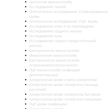
Цитология мазка/соскоба
Исследование тканей
Генетические исследования. Секвенирование.
Кровь
Генетические исследования. ПЦР. Кровь
Исследование кожи и её производных
Исследование грудного молока
Исследование кала
Исследование секрета предстательной
железы
Бактериология мазка/соскоба
Микроскопия мазка/соскоба
Бактериология мазка/соскоба
оториноларингологического
ПЦР мазка/соскоба /инфекции
урогенитальные/
Аллергология крови /смеси аллергенов/
Аллергология крови /аллергены пыльцы
растений/
Аллергология крови /аллергены бытовые/
Аллергология крови /аллергены пищевые/
ПЦР крови /инфекции/
Онкомаркеры крови