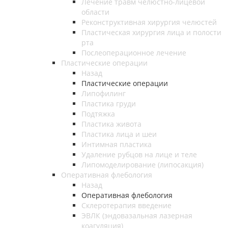
Лечение травм челюстно-лицевой
области
Реконструктивная хирургия челюстей
Пластическая хирургия лица и полости
рта
Послеоперационное лечение
Пластические операции
Назад
Пластические операции
Липофилинг
Пластика груди
Подтяжка
Пластика живота
Пластика лица и шеи
Интимная пластика
Удаление рубцов на лице и теле
Липомоделирование (липосакция)
Оперативная флебология
Назад
Оперативная флебология
Склеротерапия введение
ЭВЛК (эндовазальная лазерная
коагуляция)