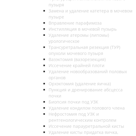
пузыря
Замена и удаление катетера в мочевом
пузыре
Вправление парафимоза
Инстилляция в мочевой пузырь
Удаление атеромы (липомы)
урологическое
Трансуретральная резекция (ТУР)
опухоли мочевого пузыря
Вазэктомия (вазорезекция)
Иссечение крайней плоти
Удаление новообразований половых
органов
Орхэктомия (удаление яичка)
Пункция и дренирование абсцесса
почки
Биопсия почки под УЗК
Удаление кондилом полового члена
Нефростомия под УЗК и
рентгенологическим контролем
Иссечение парауретральной кисты
Удаление кисты придатка яичка,