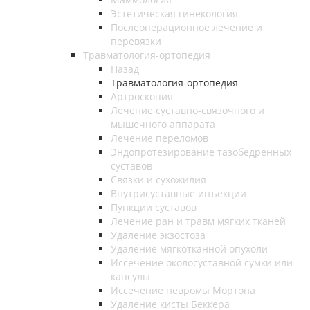
Эстетическая гинекология
Послеоперационное лечение и
перевязки
Травматология-ортопедия
Назад
Травматология-ортопедия
Артроскопия
Лечение суставно-связочного и
мышечного аппарата
Лечение переломов
Эндопротезирование тазобедренных
суставов
Связки и сухожилия
Внутрисуставные инъекции
Пункции суставов
Лечение ран и травм мягких тканей
Удаление экзостоза
Удаление мягкотканной опухоли
Иссечение околосуставной сумки или
капсулы
Иссечение невромы Мортона
Удаление кисты Беккера