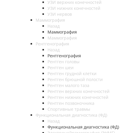
УЗИ верхних конечностей
УЗИ нижних конечностей
УЗИ нервов
Маммография
Назад
Маммография
Маммография
Рентгенография
Назад
Рентгенография
Рентген головы
Рентген шеи
Рентген грудной клетки
Рентген брюшной полости
Рентген малого таза
Рентген верхних конечностей
Рентген нижних конечностей
Рентген позвоночника
Спортивные травмы
Функциональная диагностика (ФД)
Назад
Функциональная диагностика (ФД)
Электронейромиография (ЭНМГ)