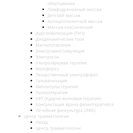
обертывание
Лимфодренажный массаж
Детский массаж
Антицеллюлитный массаж
Массаж классический
Дарсонвализация (ТНЧ)
Диадинамические токи
Магнитотерапия
Электромиостимуляция
Электросон
Ультразвуковая терапия
Фонофорез
Лекарственный электрофорез
Гальванизация
Амплипульстерапия
Лазеротерапия
УВТ (Ударно-волновая терапия)
Консультация врача-физиотерапевта
Лечебная физкультура (ЛФК)
Центр травматологии
Назад
Центр травматологии