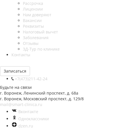
Рассрочка
Лицензии
Нам доверяют
Вакансии
Реквизиты
Налоговый вычет
Заболевания
Отзывы
3Д-Тур по клинике
Контакты
Записаться
+7(473)211-42-24
Будьте на связи
г. Воронеж, Ленинский проспект, д. 68а
г. Воронеж, Московский проспект, д. 129/8
mail@smart-clinica.ru
Вконтакте
Одноклассники
dzen.ru