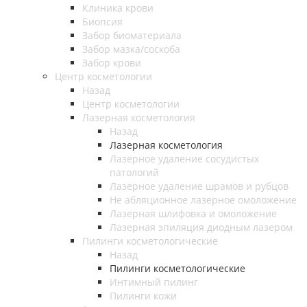
Клиника крови
Биопсия
Забор биоматериала
Забор мазка/соскоба
Забор крови
Центр косметологии
Назад
Центр косметологии
Лазерная косметология
Назад
Лазерная косметология
Лазерное удаление сосудистых
патологий
Лазерное удаление шрамов и рубцов
Не абляционное лазерное омоложение
Лазерная шлифовка и омоложение
Лазерная эпиляция диодным лазером
Пилинги косметологические
Назад
Пилинги косметологические
Интимный пилинг
Пилинги кожи