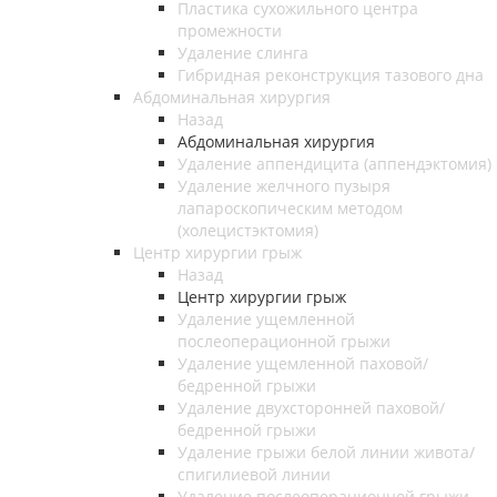
Пластика сухожильного центра
промежности
Удаление слинга
Гибридная реконструкция тазового дна
Абдоминальная хирургия
Назад
Абдоминальная хирургия
Удаление аппендицита (аппендэктомия)
Удаление желчного пузыря
лапароскопическим методом
(холецистэктомия)
Центр хирургии грыж
Назад
Центр хирургии грыж
Удаление ущемленной
послеоперационной грыжи
Удаление ущемленной паховой/
бедренной грыжи
Удаление двухсторонней паховой/
бедренной грыжи
Удаление грыжи белой линии живота/
спигилиевой линии
Удаление послеоперационной грыжи