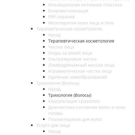
Инъекционная интимная пластика
Биоревитализация
PRP-терапия
Мезотерапия кожи лица и тела
Терапевтическая косметология
Назад
Терапевтическая косметология
Чистка лица
Уходы за кожей лица
Ультразвуковая чистка
Лимфодренажный массаж лица
Атравматическая чистка лица
Удаление новообразований
Трихология (Волосы)
Назад
Трихология (Волосы)
Консультация трихолога
Диагностика состояния волос и кожи
головы
Плазмотерапия для волос
Услуги для лица
Назад