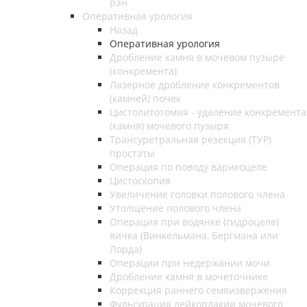
ран
Оперативная урология
Назад
Оперативная урология
Дробление камня в мочевом пузыре
(конкремента)
Лазерное дробление конкрементов
(камней) почек
Цистолитотомия - удаление конкремента
(камня) мочевого пузыря
Трансуретральная резекция (ТУР)
простаты
Операция по поводу варикоцеле
Цистоскопия
Увеличение головки полового члена
Утолщение полового члена
Операция при водянке (гидроцеле)
яичка (Винкельмана, Бергмана или
Лорда)
Операции при недержании мочи
Дробление камня в мочеточнике
Коррекция раннего семяизвержения
Фульгурация лейкоплакии мочевого