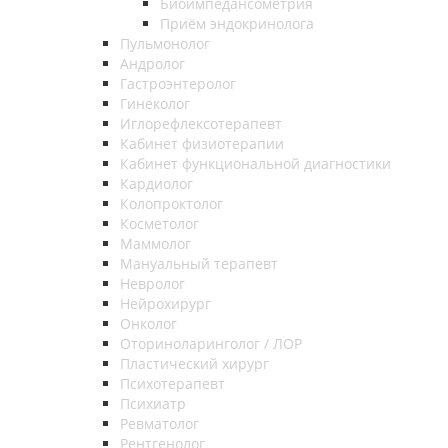
Биоимпедансометрия
Приём эндокринолога
Пульмонолог
Андролог
Гастроэнтеролог
Гинеколог
Иглорефлексотерапевт
Кабинет физиотерапии
Кабинет функциональной диагностики
Кардиолог
Колопроктолог
Косметолог
Маммолог
Мануальный терапевт
Невролог
Нейрохирург
Онколог
Оториноларинголог / ЛОР
Пластический хирург
Психотерапевт
Психиатр
Ревматолог
Рентгенолог