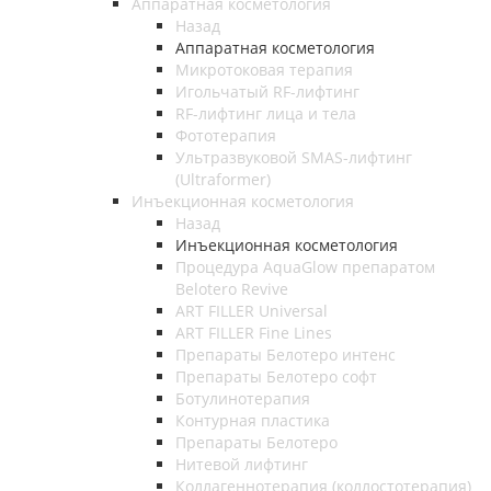
Аппаратная косметология
Назад
Аппаратная косметология
Микротоковая терапия
Игольчатый RF-лифтинг
RF-лифтинг лица и тела
Фототерапия
Ультразвуковой SMAS-лифтинг
(Ultraformer)
Инъекционная косметология
Назад
Инъекционная косметология
Процедура AquaGlow препаратом
Belotero Revive
ART FILLER Universal
ART FILLER Fine Lines
Препараты Белотеро интенс
Препараты Белотеро софт
Ботулинотерапия
Контурная пластика
Препараты Белотеро
Нитевой лифтинг
Коллагеннотерапия (коллостотерапия)