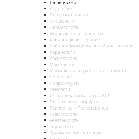
Наши врачи
Андрологи
Гастроэнтерологи
Гинекологи
Дерматологи
Иглорефлексотерапевты
Кабинет физиотерапии
Кабинет функциональной диагностики
Кардиологи
Косметологи
Маммологи
Мануальные терапевты / остеопаты
Неврологи
Нейрохирурги
Онкологи
Оториноларингологи / ЛОР
Пластические хирурги
Психиатры / Психотерапевт
Ревматологи
Рентгенологи
Терапевты
Травматологи-ортопеды
Урологи