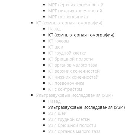
МРТ верхних конечностей
МРТ нижних конечностей
МРТ позвоночника
КТ (компьютерная томография)
Назад
КТ (компьютерная томография)
КТ головы
КТ шеи
КТ грудной клетки
КТ брюшной полости
КТ органов малого таза
КТ верхних конечностей
КТ нижних конечностей
КТ позвоночника
КТ с контрастом
Ультразвуковые исследования (УЗИ)
Назад
Ультразвуковые исследования (УЗИ)
УЗИ шеи
УЗИ грудной клетки
УЗИ брюшной полости
УЗИ органов малого таза