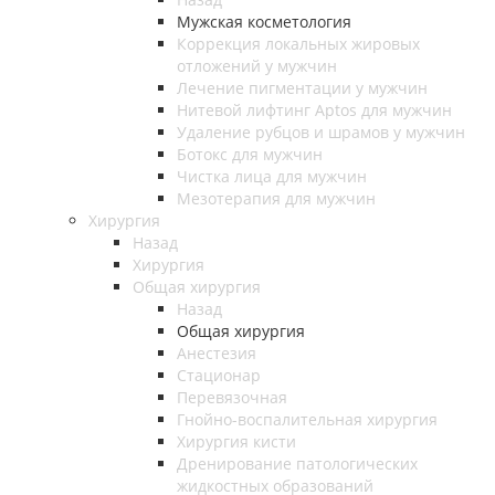
Мужская косметология
Коррекция локальных жировых
отложений у мужчин
Лечение пигментации у мужчин
Нитевой лифтинг Aptos для мужчин
Удаление рубцов и шрамов у мужчин
Ботокс для мужчин
Чистка лица для мужчин
Мезотерапия для мужчин
Хирургия
Назад
Хирургия
Общая хирургия
Назад
Общая хирургия
Анестезия
Стационар
Перевязочная
Гнойно-воспалительная хирургия
Хирургия кисти
Дренирование патологических
жидкостных образований