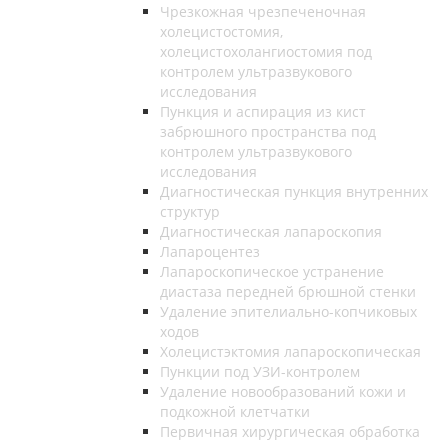
Чрезкожная чрезпеченочная
холецистостомия,
холецистохолангиостомия под
контролем ультразвукового
исследования
Пункция и аспирация из кист
забрюшного пространства под
контролем ультразвукового
исследования
Диагностическая пункция внутренних
структур
Диагностическая лапароскопия
Лапароцентез
Лапароскопическое устранение
диастаза передней брюшной стенки
Удаление эпителиально-копчиковых
ходов
Холецистэктомия лапароскопическая
Пункции под УЗИ-контролем
Удаление новообразований кожи и
подкожной клетчатки
Первичная хирургическая обработка