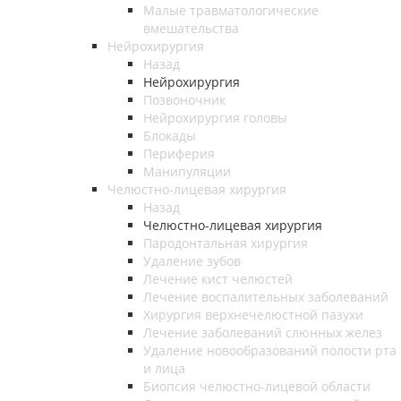
Малые травматологические
вмешательства
Нейрохирургия
Назад
Нейрохирургия
Позвоночник
Нейрохирургия головы
Блокады
Периферия
Манипуляции
Челюстно-лицевая хирургия
Назад
Челюстно-лицевая хирургия
Пародонтальная хирургия
Удаление зубов
Лечение кист челюстей
Лечение воспалительных заболеваний
Хирургия верхнечелюстной пазухи
Лечение заболеваний слюнных желез
Удаление новообразований полости рта
и лица
Биопсия челюстно-лицевой области