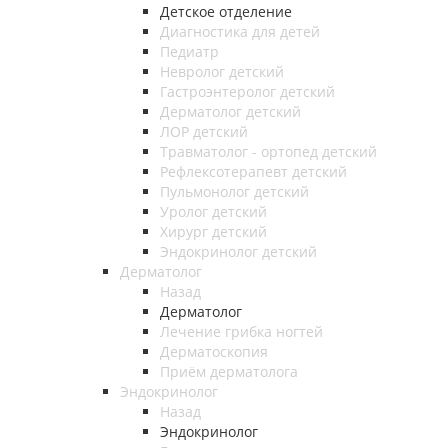
Детское отделение
Диагностика для детей
Педиатр
Невролог детский
Гастроэнтеролог детский
Дерматолог детский
ЛОР детский
Травматолог - ортопед детский
Рефлексотерапевт детский
Пульмонолог детский
Уролог детский
Хирург детский
Эндокринолог детский
Дерматолог
Назад
Дерматолог
Лечение грибка ногтей
Дерматоскопия
Приём дерматолога
Эндокринолог
Назад
Эндокринолог