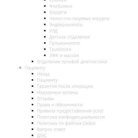
Флебологи
Хирурги
Челюстно-лицевые хирурги
Эндокринологи
УЗД
Детское отделение
Пульмонологи
Трихологи
ЛФК и массаж
Отделение лучевой диагностики
Пациенту
Назад
Пациенту
Гарантия после операции
Надзорные органы
Отзывы
Права и обязанности
Правила предоставления услуг
Политика конфиденциальности
Политика по файлам cookie
Вопрос ответ
ДМС