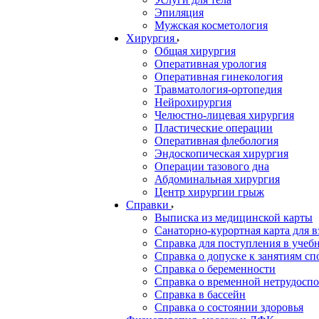
Эпиляция
Мужская косметология
Хирургия
Общая хирургия
Оперативная урология
Оперативная гинекология
Травматология-ортопедия
Нейрохирургия
Челюстно-лицевая хирургия
Пластические операции
Оперативная флебология
Эндоскопическая хирургия
Операции тазового дна
Абдоминальная хирургия
Центр хирургии грыж
Справки
Выписка из медицинской карты
Санаторно-курортная карта для 
Справка для поступления в учебн
Справка о допуске к занятиям сп
Справка о беременности
Справка о временной нетрудоспо
Справка в бассейн
Справка о состоянии здоровья