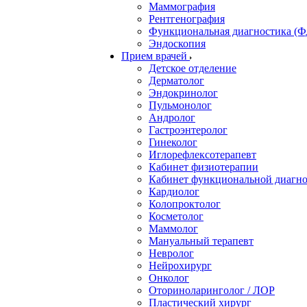
Маммография
Рентгенография
Функциональная диагностика (Ф
Эндоскопия
Прием врачей
Детское отделение
Дерматолог
Эндокринолог
Пульмонолог
Андролог
Гастроэнтеролог
Гинеколог
Иглорефлексотерапевт
Кабинет физиотерапии
Кабинет функциональной диагн
Кардиолог
Колопроктолог
Косметолог
Маммолог
Мануальный терапевт
Невролог
Нейрохирург
Онколог
Оториноларинголог / ЛОР
Пластический хирург