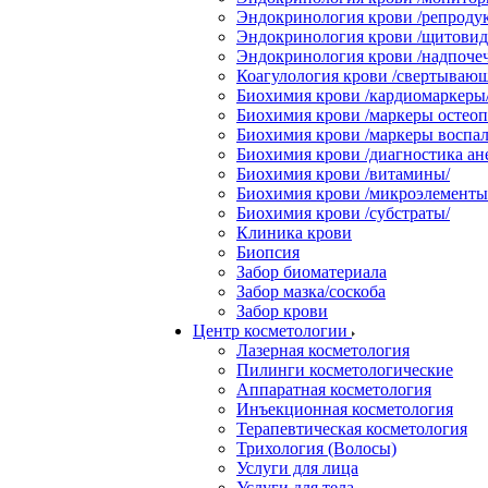
Эндокринология крови /репродук
Эндокринология крови /щитовидн
Эндокринология крови /надпоче
Коагулология крови /свертывающ
Биохимия крови /кардиомаркеры
Биохимия крови /маркеры остеоп
Биохимия крови /маркеры воспал
Биохимия крови /диагностика ан
Биохимия крови /витамины/
Биохимия крови /микроэлементы
Биохимия крови /субстраты/
Клиника крови
Биопсия
Забор биоматериала
Забор мазка/соскоба
Забор крови
Центр косметологии
Лазерная косметология
Пилинги косметологические
Аппаратная косметология
Инъекционная косметология
Терапевтическая косметология
Трихология (Волосы)
Услуги для лица
Услуги для тела