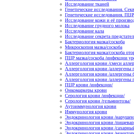
Исследование тканей
Генетические исследования. Сек
Генетические исследования. ПЦР
Исследование кожи и её произв
Исследование грудного молока
Исследование кала
Исследование секрета предстате
Бактериология мазка/соскоба
Микроскопия мазка/соскоба
Бактериология мазка/соскоба от
ПЦР мазка/соскоба /инфекции ур
Аллергология крови /смеси аллер
Аллергология крови /аллергены 
Аллергология крови /аллергены 
Аллергология крови /аллергены
ПЦР крови /инфекции/
Онкомаркеры крови
Серология крови /инфекции/
Серология крови /гельминтозы/
Аутоиммунология крови
Иммунология крови
Эндокринология крови /нарушени
Эндокринология крови /пищевари
Эндокринология крови /сахарный
Эндокринология крови /монитор