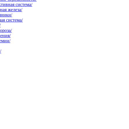
тивная система/
ая железа/
чники/
ая система/
/
ороза/
ения/
емии/
/