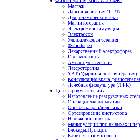
Физиотерапия, массаж и ЛФК
Массаж
Дарсонвализация (ТНЧ)
Диадинамические токи
Магнитотерапия
Электромиостимуляция
Электросон
Ультразвуковая терапия
Фонофорез
Лекарственный электрофорез
Гальванизация
Амплипульстерапия
Лазеротерапия
УВТ (Ударно-волновая терапия)
Консультация врача-физиотерапе
Лечебная физкультура (ЛФК)
Центр травматологии
Изготовление разгрузочных стел
Операции/манипуляции
Обработка ран/перевязки
Ортезирование кисть/стопа
Наложение повязок
Манипуляции при вывихах и пе
Блокады/Пункции
Кабинет травматолога