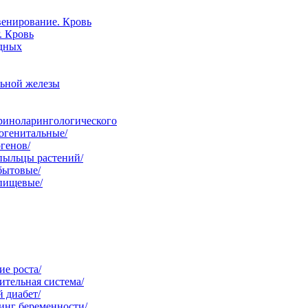
венирование. Кровь
. Кровь
одных
льной железы
ориноларингологического
огенитальные/
генов/
пыльцы растений/
бытовые/
 пищевые/
е роста/
тельная система/
 диабет/
инг беременности/