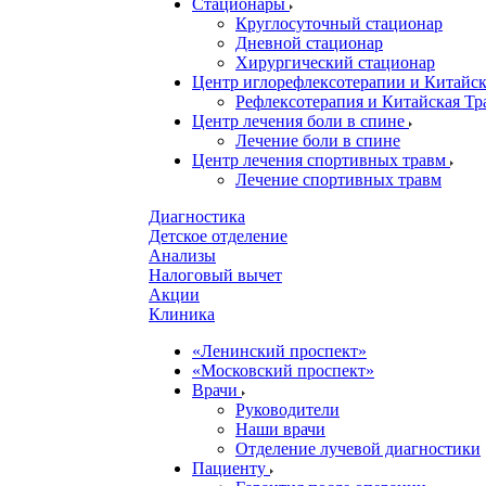
Стационары
Круглосуточный стационар
Дневной стационар
Хирургический стационар
Центр иглорефлексотерапии и Китай
Рефлексотерапия и Китайская Т
Центр лечения боли в спине
Лечение боли в спине
Центр лечения спортивных травм
Лечение спортивных травм
Диагностика
Детское отделение
Анализы
Налоговый вычет
Акции
Клиника
«Ленинский проспект»
«Московский проспект»
Врачи
Руководители
Наши врачи
Отделение лучевой диагностики
Пациенту