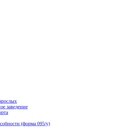
взрослых
ое заведение
орта
собности (форма 095/у)