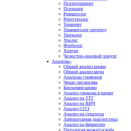
Психотерапевт
Психиатр
Ревматолог
Рентгенолог
Терапевт
Травматолог-ортопед
Трихолог
Уролог
Флеболог
Хирург
Челюстно-лицевой хирург
Анализы
Общий анализ крови
Общий анализ мочи
Анализы гормонов
Чекап организма
Биохимия крови
Анализ глюкозы в крови
Анализ на ТТГ
Анализ на ВИЧ
Анализ СОЭ
Анализ на гепатиты
Лабораторная диагностика
Анализ на ферритин
Цитология мазка/соскоба