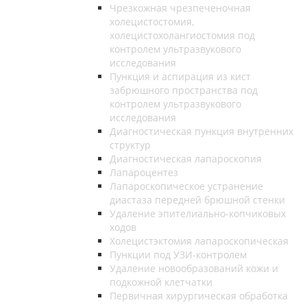
Чрезкожная чрезпеченочная
холецистостомия,
холецистохолангиостомия под
контролем ультразвукового
исследования
Пункция и аспирация из кист
забрюшного пространства под
контролем ультразвукового
исследования
Диагностическая пункция внутренних
структур
Диагностическая лапароскопия
Лапароцентез
Лапароскопическое устранение
диастаза передней брюшной стенки
Удаление эпителиально-копчиковых
ходов
Холецистэктомия лапароскопическая
Пункции под УЗИ-контролем
Удаление новообразований кожи и
подкожной клетчатки
Первичная хирургическая обработка