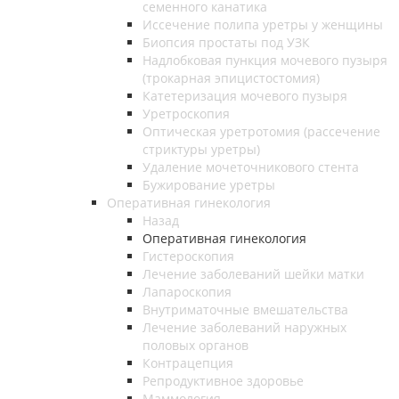
семенного канатика
Иссечение полипа уретры у женщины
Биопсия простаты под УЗК
Надлобковая пункция мочевого пузыря
(трокарная эпицистостомия)
Катетеризация мочевого пузыря
Уретроскопия
Оптическая уретротомия (рассечение
стриктуры уретры)
Удаление мочеточникового стента
Бужирование уретры
Оперативная гинекология
Назад
Оперативная гинекология
Гистероскопия
Лечение заболеваний шейки матки
Лапароскопия
Внутриматочные вмешательства
Лечение заболеваний наружных
половых органов
Контрацепция
Репродуктивное здоровье
Маммология