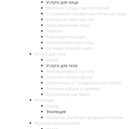
Услуги для лица
Лечение сосудистых патологий
Устранения пигментных пятен на лице
Контурная пластика губ
Моделирование лица
Лифтинг
Коррекция морщин
Омоложение кожи лица
Лечение угревой сыпи
Услуги для тела
Назад
Услуги для тела
Эпиляция волос на теле
Лечение гипергидроза
Избавление от сосудистых патологий
Лечение рубцов и шрамов
Устранение растяжек
Эпиляция
Назад
Эпиляция
Лазерная эпиляция диодным лазером
Мужская косметология
Назад