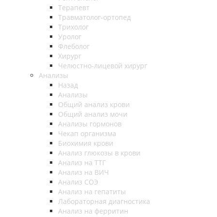
Терапевт
Травматолог-ортопед
Трихолог
Уролог
Флеболог
Хирург
Челюстно-лицевой хирург
Анализы
Назад
Анализы
Общий анализ крови
Общий анализ мочи
Анализы гормонов
Чекап организма
Биохимия крови
Анализ глюкозы в крови
Анализ на ТТГ
Анализ на ВИЧ
Анализ СОЭ
Анализ на гепатиты
Лабораторная диагностика
Анализ на ферритин