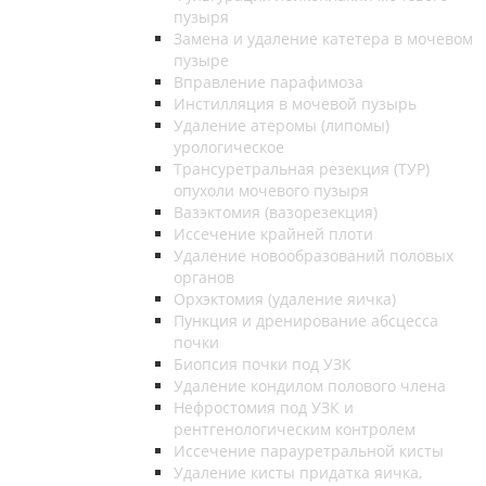
пузыря
Замена и удаление катетера в мочевом
пузыре
Вправление парафимоза
Инстилляция в мочевой пузырь
Удаление атеромы (липомы)
урологическое
Трансуретральная резекция (ТУР)
опухоли мочевого пузыря
Вазэктомия (вазорезекция)
Иссечение крайней плоти
Удаление новообразований половых
органов
Орхэктомия (удаление яичка)
Пункция и дренирование абсцесса
почки
Биопсия почки под УЗК
Удаление кондилом полового члена
Нефростомия под УЗК и
рентгенологическим контролем
Иссечение парауретральной кисты
Удаление кисты придатка яичка,