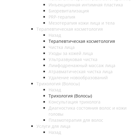
Инъекционная интимная пластика
Биоревитализация
PRP-терапия
Мезотерапия кожи лица и тела
Терапевтическая косметология
Назад
Терапевтическая косметология
Чистка лица
Уходы за кожей лица
Ультразвуковая чистка
Лимфодренажный массаж лица
Атравматическая чистка лица
Удаление новообразований
Трихология (Волосы)
Назад
Трихология (Волосы)
Консультация трихолога
Диагностика состояния волос и кожи
головы
Плазмотерапия для волос
Услуги для лица
Назад