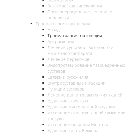
Эстетическая гинекология
Послеоперационное лечение и
перевязки
Травматология-ортопедия
Назад
Травматология-ортопедия
Артроскопия
Лечение суставно-связочного и
мышечного аппарата
Лечение переломов
Эндопротезирование тазобедренных
суставов
Связки и сухожилия
Внутрисуставные инъекции
Пункции суставов
Лечение ран и травм мягких тканей
Удаление экзостоза
Удаление мягкотканной опухоли
Иссечение околосуставной сумки или
капсулы
Иссечение невромы Мортона
Удаление кисты Беккера