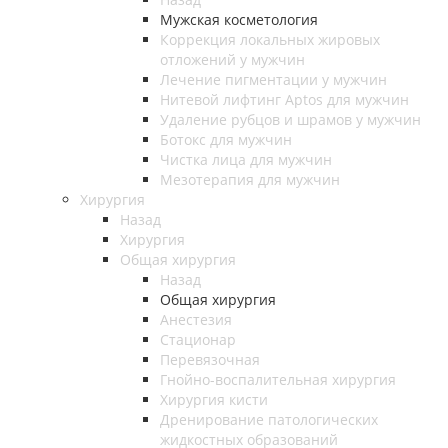
Мужская косметология
Коррекция локальных жировых
отложений у мужчин
Лечение пигментации у мужчин
Нитевой лифтинг Aptos для мужчин
Удаление рубцов и шрамов у мужчин
Ботокс для мужчин
Чистка лица для мужчин
Мезотерапия для мужчин
Хирургия
Назад
Хирургия
Общая хирургия
Назад
Общая хирургия
Анестезия
Стационар
Перевязочная
Гнойно-воспалительная хирургия
Хирургия кисти
Дренирование патологических
жидкостных образований