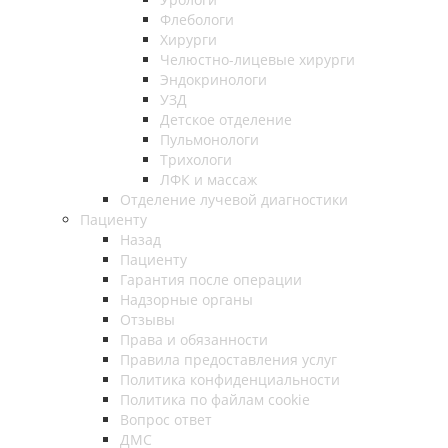
Флебологи
Хирурги
Челюстно-лицевые хирурги
Эндокринологи
УЗД
Детское отделение
Пульмонологи
Трихологи
ЛФК и массаж
Отделение лучевой диагностики
Пациенту
Назад
Пациенту
Гарантия после операции
Надзорные органы
Отзывы
Права и обязанности
Правила предоставления услуг
Политика конфиденциальности
Политика по файлам cookie
Вопрос ответ
ДМС