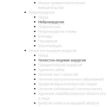
Малые травматологические
вмешательства
Нейрохирургия
Назад
Нейрохирургия
Позвоночник
Нейрохирургия головы
Блокады
Периферия
Манипуляции
Челюстно-лицевая хирургия
Назад
Челюстно-лицевая хирургия
Пародонтальная хирургия
Удаление зубов
Лечение кист челюстей
Лечение воспалительных заболеваний
Хирургия верхнечелюстной пазухи
Лечение заболеваний слюнных желез
Удаление новообразований полости рта
и лица
Биопсия челюстно-лицевой области