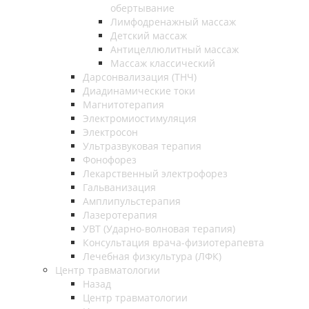
обертывание
Лимфодренажный массаж
Детский массаж
Антицеллюлитный массаж
Массаж классический
Дарсонвализация (ТНЧ)
Диадинамические токи
Магнитотерапия
Электромиостимуляция
Электросон
Ультразвуковая терапия
Фонофорез
Лекарственный электрофорез
Гальванизация
Амплипульстерапия
Лазеротерапия
УВТ (Ударно-волновая терапия)
Консультация врача-физиотерапевта
Лечебная физкультура (ЛФК)
Центр травматологии
Назад
Центр травматологии