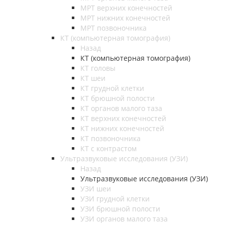
МРТ верхних конечностей
МРТ нижних конечностей
МРТ позвоночника
КТ (компьютерная томография)
Назад
КТ (компьютерная томография)
КТ головы
КТ шеи
КТ грудной клетки
КТ брюшной полости
КТ органов малого таза
КТ верхних конечностей
КТ нижних конечностей
КТ позвоночника
КТ с контрастом
Ультразвуковые исследования (УЗИ)
Назад
Ультразвуковые исследования (УЗИ)
УЗИ шеи
УЗИ грудной клетки
УЗИ брюшной полости
УЗИ органов малого таза