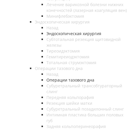
Лечение варикозной болезни нижних
конечностей (лазерная коагуляция вен)
Минифлебэктомия
Эндоскопическая хирургия
Назад
Эндоскопическая хирургия
Субтотальная резекция щитовидной
железы
Тиреоидэктомия
Гемитиреиодэктомия
Тотальная струмэктомия
Операции тазового дна
Назад
Операции тазового дна
Субуретральный трансобтураторный
слинг
Передняя кольпорафия
Резекция шейки матки
Субуретральный позадилонный слинг
Интимная пластика больших половых
губ
Задняя кольпоперинеорафия