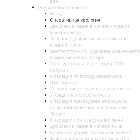
ран
Оперативная урология
Назад
Оперативная урология
Дробление камня в мочевом пузыре
(конкремента)
Лазерное дробление конкрементов
(камней) почек
Цистолитотомия - удаление конкремента
(камня) мочевого пузыря
Трансуретральная резекция (ТУР)
простаты
Операция по поводу варикоцеле
Цистоскопия
Увеличение головки полового члена
Утолщение полового члена
Операция при водянке (гидроцеле)
яичка (Винкельмана, Бергмана или
Лорда)
Операции при недержании мочи
Дробление камня в мочеточнике
Коррекция раннего семяизвержения
Фульгурация лейкоплакии мочевого