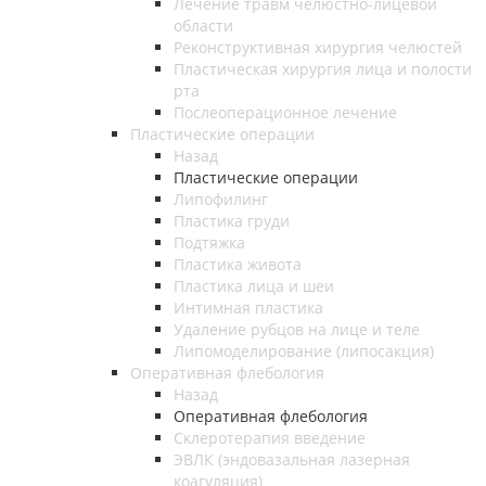
Лечение травм челюстно-лицевой
области
Реконструктивная хирургия челюстей
Пластическая хирургия лица и полости
рта
Послеоперационное лечение
Пластические операции
Назад
Пластические операции
Липофилинг
Пластика груди
Подтяжка
Пластика живота
Пластика лица и шеи
Интимная пластика
Удаление рубцов на лице и теле
Липомоделирование (липосакция)
Оперативная флебология
Назад
Оперативная флебология
Склеротерапия введение
ЭВЛК (эндовазальная лазерная
коагуляция)