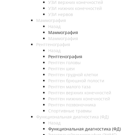
УЗИ верхних конечностей
УЗИ нижних конечностей
УЗИ нервов
Маммография
Назад
Маммография
Маммография
Рентгенография
Назад
Рентгенография
Рентген головы
Рентген шеи
Рентген грудной клетки
Рентген брюшной полости
Рентген малого таза
Рентген верхних конечностей
Рентген нижних конечностей
Рентген позвоночника
Спортивные травмы
Функциональная диагностика (ФД)
Назад
Функциональная диагностика (ФД)
Электронейромиография (ЭНМГ)