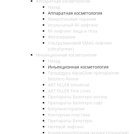
Аппаратная косметология
Назад
Аппаратная косметология
Микротоковая терапия
Игольчатый RF-лифтинг
RF-лифтинг лица и тела
Фототерапия
Ультразвуковой SMAS-лифтинг
(Ultraformer)
Инъекционная косметология
Назад
Инъекционная косметология
Процедура AquaGlow препаратом
Belotero Revive
ART FILLER Universal
ART FILLER Fine Lines
Препараты Белотеро интенс
Препараты Белотеро софт
Ботулинотерапия
Контурная пластика
Препараты Белотеро
Нитевой лифтинг
Коллагеннотерапия (коллостотерапия)