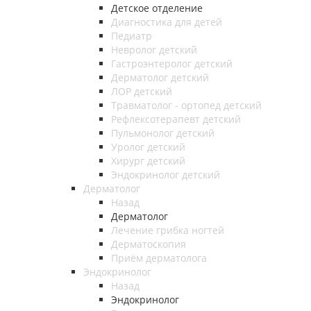
Детское отделение
Диагностика для детей
Педиатр
Невролог детский
Гастроэнтеролог детский
Дерматолог детский
ЛОР детский
Травматолог - ортопед детский
Рефлексотерапевт детский
Пульмонолог детский
Уролог детский
Хирург детский
Эндокринолог детский
Дерматолог
Назад
Дерматолог
Лечение грибка ногтей
Дерматоскопия
Приём дерматолога
Эндокринолог
Назад
Эндокринолог