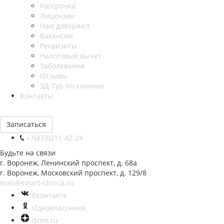
Рассрочка
Лицензии
Нам доверяют
Вакансии
Реквизиты
Налоговый вычет
Заболевания
Отзывы
3Д-Тур по клинике
Контакты
Записаться
+7(473)211-42-24
Будьте на связи
г. Воронеж, Ленинский проспект, д. 68а
г. Воронеж, Московский проспект, д. 129/8
mail@smart-clinica.ru
Вконтакте
Одноклассники
dzen.ru