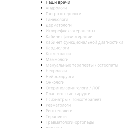
Наши врачи
Андрологи
Гастроэнтерологи
Гинекологи
Дерматологи
Иглорефлексотерапевты
Кабинет физиотерапии
Кабинет функциональной диагностики
Кардиологи
Косметологи
Маммологи
Мануальные терапевты / остеопаты
Неврологи
Нейрохирурги
Онкологи
Оториноларингологи / ЛОР
Пластические хирурги
Психиатры / Психотерапевт
Ревматологи
Рентгенологи
Терапевты
Травматологи-ортопеды
Урологи