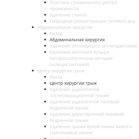
Пластика сухожильного центра
промежности
Удаление слинга
Гибридная реконструкция тазового дна
Абдоминальная хирургия
Назад
Абдоминальная хирургия
Удаление аппендицита (аппендэктомия)
Удаление желчного пузыря
лапароскопическим методом
(холецистэктомия)
Центр хирургии грыж
Назад
Центр хирургии грыж
Удаление ущемленной
послеоперационной грыжи
Удаление ущемленной паховой/
бедренной грыжи
Удаление двухсторонней паховой/
бедренной грыжи
Удаление грыжи белой линии живота/
спигилиевой линии
Удаление послеоперационной грыжи