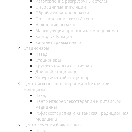
Изготовление разгрузочных стелек
Операции/манипуляции
Обработка ран/перевязки
Ортезирование кисть/стопа
Наложение повязок
Манипуляции при вывихах и переломах
Блокады/Пункции
Кабинет травматолога
Стационары
Назад
Стационары
Круглосуточный стационар
Дневной стационар
Хирургический стационар
Центр иглорефлексотерапии и Китайской
медицины
Назад
Центр иглорефлексотерапии и Китайской
медицины
Рефлексотерапия и Китайская Традиционная
Медицина
Центр лечения боли в спине
Назад