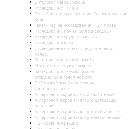
Цитология мазка/соскоба
Исследование тканей
Генетические исследования. Секвенирование.
Кровь
Генетические исследования. ПЦР. Кровь
Исследование кожи и её производных
Исследование грудного молока
Исследование кала
Исследование секрета предстательной
железы
Бактериология мазка/соскоба
Микроскопия мазка/соскоба
Бактериология мазка/соскоба
оториноларингологического
ПЦР мазка/соскоба /инфекции
урогенитальные/
Аллергология крови /смеси аллергенов/
Аллергология крови /аллергены пыльцы
растений/
Аллергология крови /аллергены бытовые/
Аллергология крови /аллергены пищевые/
ПЦР крови /инфекции/
Онкомаркеры крови