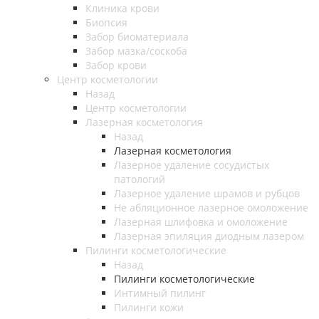
Клиника крови
Биопсия
Забор биоматериала
Забор мазка/соскоба
Забор крови
Центр косметологии
Назад
Центр косметологии
Лазерная косметология
Назад
Лазерная косметология
Лазерное удаление сосудистых
патологий
Лазерное удаление шрамов и рубцов
Не абляционное лазерное омоложение
Лазерная шлифовка и омоложение
Лазерная эпиляция диодным лазером
Пилинги косметологические
Назад
Пилинги косметологические
Интимный пилинг
Пилинги кожи