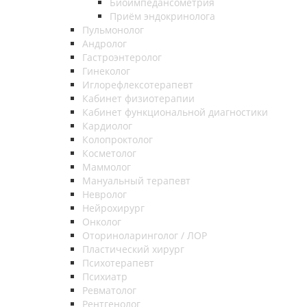
Биоимпедансометрия
Приём эндокринолога
Пульмонолог
Андролог
Гастроэнтеролог
Гинеколог
Иглорефлексотерапевт
Кабинет физиотерапии
Кабинет функциональной диагностики
Кардиолог
Колопроктолог
Косметолог
Маммолог
Мануальный терапевт
Невролог
Нейрохирург
Онколог
Оториноларинголог / ЛОР
Пластический хирург
Психотерапевт
Психиатр
Ревматолог
Рентгенолог