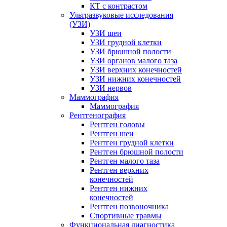
КТ с контрастом
Ультразвуковые исследования
(УЗИ)
УЗИ шеи
УЗИ грудной клетки
УЗИ брюшной полости
УЗИ органов малого таза
УЗИ верхних конечностей
УЗИ нижних конечностей
УЗИ нервов
Маммография
Маммография
Рентгенография
Рентген головы
Рентген шеи
Рентген грудной клетки
Рентген брюшной полости
Рентген малого таза
Рентген верхних
конечностей
Рентген нижних
конечностей
Рентген позвоночника
Спортивные травмы
Функциональная диагностика