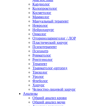
Кардиолог
Колопроктолог
Косметолог
Маммолог
Мануальный терапевт
Невролог
Нейрохирург
Онколог
Оториноларинголог / ЛОР
Пластический хирург
Психотерапевт
Психиатр
Ревматолог
Рентгенолог
Терапевт
Травматолог-ортопед
Трихолог
Уролог
Флеболог
Хирург
Челюстно-лицевой хирург
Анализы
Общий анализ крови
Общий анализ мочи