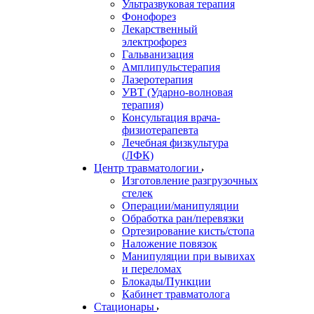
Ультразвуковая терапия
Фонофорез
Лекарственный
электрофорез
Гальванизация
Амплипульстерапия
Лазеротерапия
УВТ (Ударно-волновая
терапия)
Консультация врача-
физиотерапевта
Лечебная физкультура
(ЛФК)
Центр травматологии
Изготовление разгрузочных
стелек
Операции/манипуляции
Обработка ран/перевязки
Ортезирование кисть/стопа
Наложение повязок
Манипуляции при вывихах
и переломах
Блокады/Пункции
Кабинет травматолога
Стационары