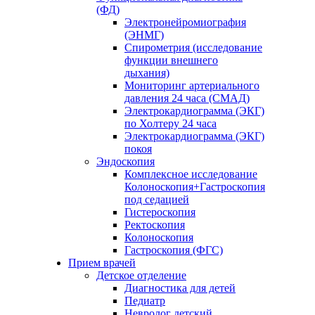
(ФД)
Электронейромиография
(ЭНМГ)
Спирометрия (исследование
функции внешнего
дыхания)
Мониторинг артериального
давления 24 часа (СМАД)
Электрокардиограмма (ЭКГ)
по Холтеру 24 часа
Электрокардиограмма (ЭКГ)
покоя
Эндоскопия
Комплексное исследование
Колоноскопия+Гастроскопия
под седацией
Гистероскопия
Ректоскопия
Колоноскопия
Гастроскопия (ФГС)
Прием врачей
Детское отделение
Диагностика для детей
Педиатр
Невролог детский