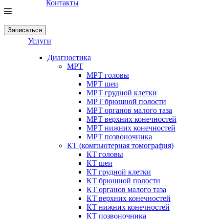
Контакты
Записаться
Услуги
Диагностика
МРТ
МРТ головы
МРТ шеи
МРТ грудной клетки
МРТ брюшной полости
МРТ органов малого таза
МРТ верхних конечностей
МРТ нижних конечностей
МРТ позвоночника
КТ (компьютерная томография)
КТ головы
КТ шеи
КТ грудной клетки
КТ брюшной полости
КТ органов малого таза
КТ верхних конечностей
КТ нижних конечностей
КТ позвоночника