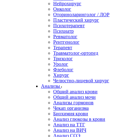
Нейрохирург
Онколог
Оториноларинголог / ЛОР
Пластический хирург
Психотерапевт
Психиатр
Ревматолог
Рентгенолог
Терапевт
Травматолог-ортопед
Трихолог
Уролог
Флеболог
Хирург
Челюстно-лицевой хирург
Анализы
Общий анализ крови
Общий анализ мочи
Анализы гормонов
Чекап организма
Биохимия крови
Анализ глюкозы в крови
Анализ на ТТГ
Анализ на ВИЧ
Анализ СОЭ