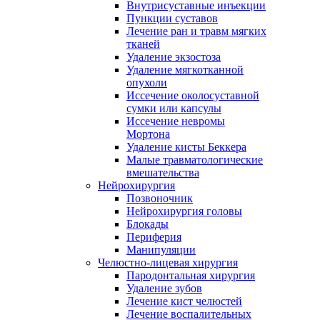
Внутрисуставные инъекции
Пункции суставов
Лечение ран и травм мягких
тканей
Удаление экзостоза
Удаление мягкотканной
опухоли
Иссечение околосуставной
сумки или капсулы
Иссечение невромы
Мортона
Удаление кисты Беккера
Малые травматологические
вмешательства
Нейрохирургия
Позвоночник
Нейрохирургия головы
Блокады
Периферия
Манипуляции
Челюстно-лицевая хирургия
Пародонтальная хирургия
Удаление зубов
Лечение кист челюстей
Лечение воспалительных