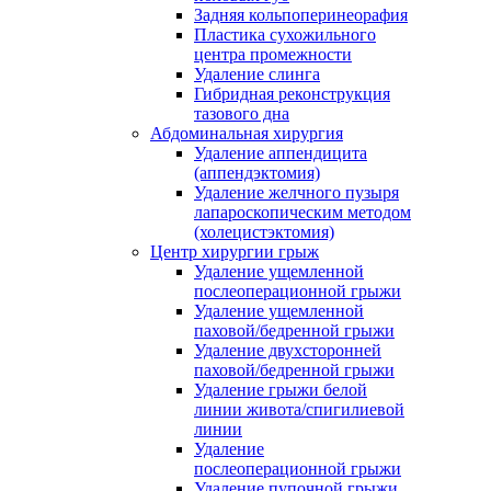
Задняя кольпоперинеорафия
Пластика сухожильного
центра промежности
Удаление слинга
Гибридная реконструкция
тазового дна
Абдоминальная хирургия
Удаление аппендицита
(аппендэктомия)
Удаление желчного пузыря
лапароскопическим методом
(холецистэктомия)
Центр хирургии грыж
Удаление ущемленной
послеоперационной грыжи
Удаление ущемленной
паховой/бедренной грыжи
Удаление двухсторонней
паховой/бедренной грыжи
Удаление грыжи белой
линии живота/спигилиевой
линии
Удаление
послеоперационной грыжи
Удаление пупочной грыжи