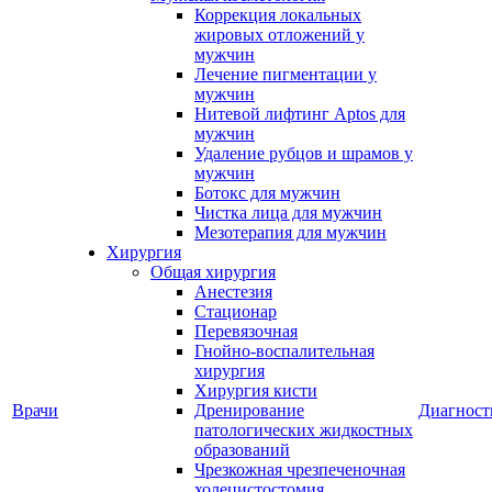
Коррекция локальных
жировых отложений у
мужчин
Лечение пигментации у
мужчин
Нитевой лифтинг Aptos для
мужчин
Удаление рубцов и шрамов у
мужчин
Ботокс для мужчин
Чистка лица для мужчин
Мезотерапия для мужчин
Хирургия
Общая хирургия
Анестезия
Стационар
Перевязочная
Гнойно-воспалительная
хирургия
Хирургия кисти
Врачи
Дренирование
Диагност
патологических жидкостных
образований
Чрезкожная чрезпеченочная
холецистостомия,