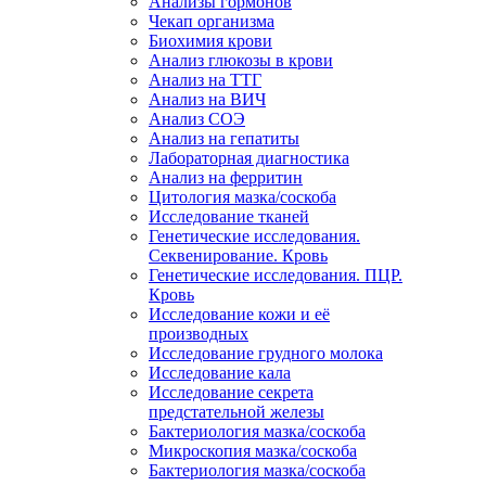
Анализы гормонов
Чекап организма
Биохимия крови
Анализ глюкозы в крови
Анализ на ТТГ
Анализ на ВИЧ
Анализ СОЭ
Анализ на гепатиты
Лабораторная диагностика
Анализ на ферритин
Цитология мазка/соскоба
Исследование тканей
Генетические исследования.
Секвенирование. Кровь
Генетические исследования. ПЦР.
Кровь
Исследование кожи и её
производных
Исследование грудного молока
Исследование кала
Исследование секрета
предстательной железы
Бактериология мазка/соскоба
Микроскопия мазка/соскоба
Бактериология мазка/соскоба