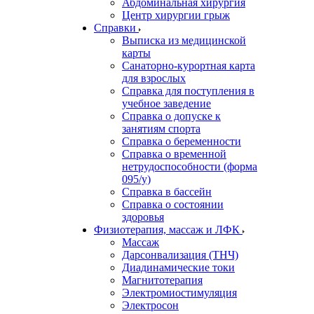
Абдоминальная хирургия
Центр хирургии грыж
Справки
Выписка из медицинской
карты
Санаторно-курортная карта
для взрослых
Справка для поступления в
учебное заведение
Справка о допуске к
занятиям спорта
Справка о беременности
Справка о временной
нетрудоспособности (форма
095/у)
Справка в бассейн
Справка о состоянии
здоровья
Физиотерапия, массаж и ЛФК
Массаж
Дарсонвализация (ТНЧ)
Диадинамические токи
Магнитотерапия
Электромиостимуляция
Электросон