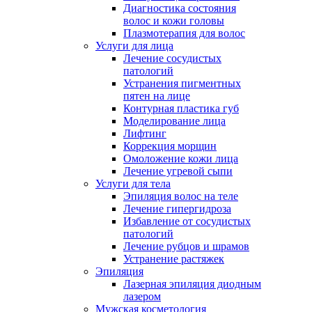
Диагностика состояния
волос и кожи головы
Плазмотерапия для волос
Услуги для лица
Лечение сосудистых
патологий
Устранения пигментных
пятен на лице
Контурная пластика губ
Моделирование лица
Лифтинг
Коррекция морщин
Омоложение кожи лица
Лечение угревой сыпи
Услуги для тела
Эпиляция волос на теле
Лечение гипергидроза
Избавление от сосудистых
патологий
Лечение рубцов и шрамов
Устранение растяжек
Эпиляция
Лазерная эпиляция диодным
лазером
Мужская косметология