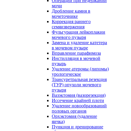
Операции при недержании
мочи
Дробление камня в
мочеточнике
Коррекция раннего
семяизвержения
Фульгурация лейкоплакии
мочевого пузыря
Замена и удаление катетера
в мочевом пузыре
Вправление парафимоза
Инстилляция в мочевой
пузырь
Удаление атеромы (липомы)
урологическое
Трансуретральная резекция
(ТУР) опухоли мочевого
пузыря
Вазэктомия (вазорезекция)
Иссечение крайней плоти
Удаление новообразований
половых органов
Орхэктомия (удаление
яичка)
Пункция и дренирование