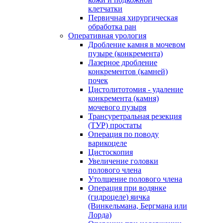
клетчатки
Первичная хирургическая
обработка ран
Оперативная урология
Дробление камня в мочевом
пузыре (конкремента)
Лазерное дробление
конкрементов (камней)
почек
Цистолитотомия - удаление
конкремента (камня)
мочевого пузыря
Трансуретральная резекция
(ТУР) простаты
Операция по поводу
варикоцеле
Цистоскопия
Увеличение головки
полового члена
Утолщение полового члена
Операция при водянке
(гидроцеле) яичка
(Винкельмана, Бергмана или
Лорда)