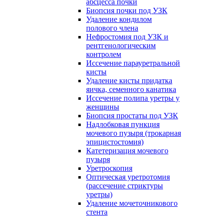
абсцесса почки
Биопсия почки под УЗК
Удаление кондилом
полового члена
Нефростомия под УЗК и
рентгенологическим
контролем
Иссечение парауретральной
кисты
Удаление кисты придатка
яичка, семенного канатика
Иссечение полипа уретры у
женщины
Биопсия простаты под УЗК
Надлобковая пункция
мочевого пузыря (трокарная
эпицистостомия)
Катетеризация мочевого
пузыря
Уретроскопия
Оптическая уретротомия
(рассечение стриктуры
уретры)
Удаление мочеточникового
стента