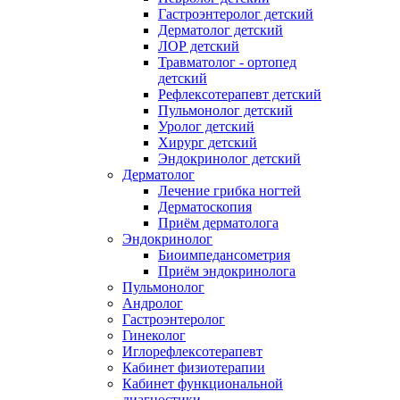
Гастроэнтеролог детский
Дерматолог детский
ЛОР детский
Травматолог - ортопед
детский
Рефлексотерапевт детский
Пульмонолог детский
Уролог детский
Хирург детский
Эндокринолог детский
Дерматолог
Лечение грибка ногтей
Дерматоскопия
Приём дерматолога
Эндокринолог
Биоимпедансометрия
Приём эндокринолога
Пульмонолог
Андролог
Гастроэнтеролог
Гинеколог
Иглорефлексотерапевт
Кабинет физиотерапии
Кабинет функциональной
диагностики