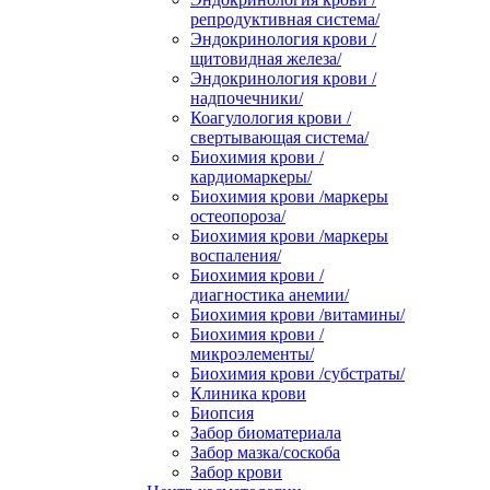
репродуктивная система/
Эндокринология крови /
щитовидная железа/
Эндокринология крови /
надпочечники/
Коагулология крови /
свертывающая система/
Биохимия крови /
кардиомаркеры/
Биохимия крови /маркеры
остеопороза/
Биохимия крови /маркеры
воспаления/
Биохимия крови /
диагностика анемии/
Биохимия крови /витамины/
Биохимия крови /
микроэлементы/
Биохимия крови /субстраты/
Клиника крови
Биопсия
Забор биоматериала
Забор мазка/соскоба
Забор крови