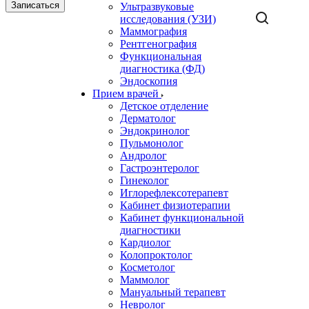
Записаться
Ультразвуковые
исследования (УЗИ)
Маммография
Рентгенография
Функциональная
диагностика (ФД)
Эндоскопия
Прием врачей
Детское отделение
Дерматолог
Эндокринолог
Пульмонолог
Андролог
Гастроэнтеролог
Гинеколог
Иглорефлексотерапевт
Кабинет физиотерапии
Кабинет функциональной
диагностики
Кардиолог
Колопроктолог
Косметолог
Маммолог
Мануальный терапевт
Невролог