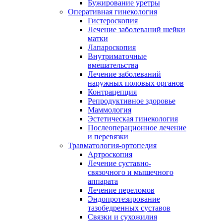
Бужирование уретры
Оперативная гинекология
Гистероскопия
Лечение заболеваний шейки
матки
Лапароскопия
Внутриматочные
вмешательства
Лечение заболеваний
наружных половых органов
Контрацепция
Репродуктивное здоровье
Маммология
Эстетическая гинекология
Послеоперационное лечение
и перевязки
Травматология-ортопедия
Артроскопия
Лечение суставно-
связочного и мышечного
аппарата
Лечение переломов
Эндопротезирование
тазобедренных суставов
Связки и сухожилия