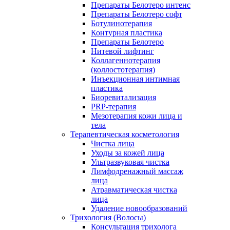
Препараты Белотеро интенс
Препараты Белотеро софт
Ботулинотерапия
Контурная пластика
Препараты Белотеро
Нитевой лифтинг
Коллагеннотерапия
(коллостотерапия)
Инъекционная интимная
пластика
Биоревитализация
PRP-терапия
Мезотерапия кожи лица и
тела
Терапевтическая косметология
Чистка лица
Уходы за кожей лица
Ультразвуковая чистка
Лимфодренажный массаж
лица
Атравматическая чистка
лица
Удаление новообразований
Трихология (Волосы)
Консультация трихолога