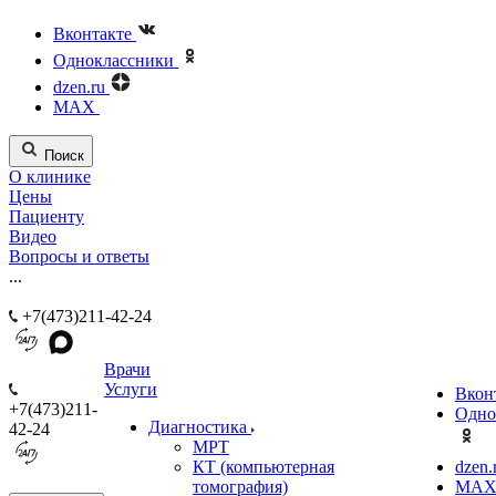
Вконтакте
Одноклассники
dzen.ru
MAX
Поиск
О клинике
Цены
Пациенту
Видео
Вопросы и ответы
...
+7(473)211-42-24
Врачи
Услуги
Вкон
+7(473)211-
Одно
Диагностика
42-24
МРТ
КТ (компьютерная
dzen.
томография)
MA