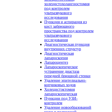
холецистохолангиостомия
под контролем
ультразвукового
исследования
Пункция и аспирация из
кист забрюшного
пространства под контролем
ультразвукового
исследования
Диагностическая пункция
внутренних структур
Диагностическая
лапароскопия
Лапароцентез
Лапароскопическое
устранение диастаза
передней брюшной стенки
Удаление эпителиально-
копчиковых ходов
Холецистэктомия
лапароскопическая
Пункции под УЗИ-
контролем
Удаление новообразований
кожи и подкожной