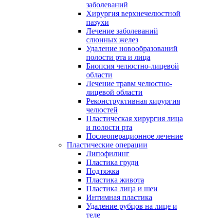
заболеваний
Хирургия верхнечелюстной
пазухи
Лечение заболеваний
слюнных желез
Удаление новообразований
полости рта и лица
Биопсия челюстно-лицевой
области
Лечение травм челюстно-
лицевой области
Реконструктивная хирургия
челюстей
Пластическая хирургия лица
и полости рта
Послеоперационное лечение
Пластические операции
Липофилинг
Пластика груди
Подтяжка
Пластика живота
Пластика лица и шеи
Интимная пластика
Удаление рубцов на лице и
теле