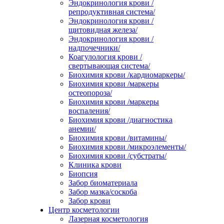
Эндокринология крови /
репродуктивная система/
Эндокринология крови /
щитовидная железа/
Эндокринология крови /
надпочечники/
Коагулология крови /
свертывающая система/
Биохимия крови /кардиомаркеры/
Биохимия крови /маркеры
остеопороза/
Биохимия крови /маркеры
воспаления/
Биохимия крови /диагностика
анемии/
Биохимия крови /витамины/
Биохимия крови /микроэлементы/
Биохимия крови /субстраты/
Клиника крови
Биопсия
Забор биоматериала
Забор мазка/соскоба
Забор крови
Центр косметологии
Лазерная косметология