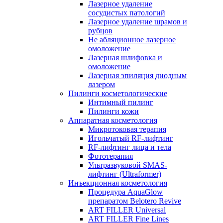
Лазерное удаление
сосудистых патологий
Лазерное удаление шрамов и
рубцов
Не абляционное лазерное
омоложение
Лазерная шлифовка и
омоложение
Лазерная эпиляция диодным
лазером
Пилинги косметологические
Интимный пилинг
Пилинги кожи
Аппаратная косметология
Микротоковая терапия
Игольчатый RF-лифтинг
RF-лифтинг лица и тела
Фототерапия
Ультразвуковой SMAS-
лифтинг (Ultraformer)
Инъекционная косметология
Процедура AquaGlow
препаратом Belotero Revive
ART FILLER Universal
ART FILLER Fine Lines