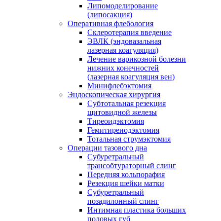
Липомоделирование
(липосакция)
Оперативная флебология
Склеротерапия введение
ЭВЛК (эндовазальная
лазерная коагуляция)
Лечение варикозной болезни
нижних конечностей
(лазерная коагуляция вен)
Минифлебэктомия
Эндоскопическая хирургия
Субтотальная резекция
щитовидной железы
Тиреоидэктомия
Гемитиреиодэктомия
Тотальная струмэктомия
Операции тазового дна
Субуретральный
трансобтураторный слинг
Передняя кольпорафия
Резекция шейки матки
Субуретральный
позадилонный слинг
Интимная пластика больших
половых губ