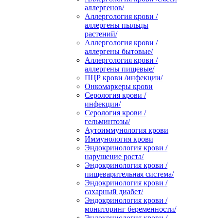
аллергенов/
Аллергология крови /
аллергены пыльцы
растений/
Аллергология крови /
аллергены бытовые/
Аллергология крови /
аллергены пищевые/
ПЦР крови /инфекции/
Онкомаркеры крови
Серология крови /
инфекции/
Серология крови /
гельминтозы/
Аутоиммунология крови
Иммунология крови
Эндокринология крови /
нарушение роста/
Эндокринология крови /
пищеварительная система/
Эндокринология крови /
сахарный диабет/
Эндокринология крови /
мониторинг беременности/
Эндокринология крови /