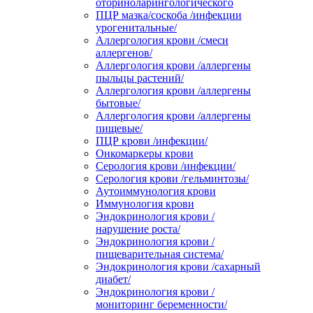
оториноларингологического
ПЦР мазка/соскоба /инфекции
урогенитальные/
Аллергология крови /смеси
аллергенов/
Аллергология крови /аллергены
пыльцы растений/
Аллергология крови /аллергены
бытовые/
Аллергология крови /аллергены
пищевые/
ПЦР крови /инфекции/
Онкомаркеры крови
Серология крови /инфекции/
Серология крови /гельминтозы/
Аутоиммунология крови
Иммунология крови
Эндокринология крови /
нарушение роста/
Эндокринология крови /
пищеварительная система/
Эндокринология крови /сахарный
диабет/
Эндокринология крови /
мониторинг беременности/