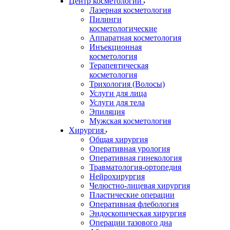
Центр косметологии
Лазерная косметология
Пилинги
косметологические
Аппаратная косметология
Инъекционная
косметология
Терапевтическая
косметология
Трихология (Волосы)
Услуги для лица
Услуги для тела
Эпиляция
Мужская косметология
Хирургия
Общая хирургия
Оперативная урология
Оперативная гинекология
Травматология-ортопедия
Нейрохирургия
Челюстно-лицевая хирургия
Пластические операции
Оперативная флебология
Эндоскопическая хирургия
Операции тазового дна