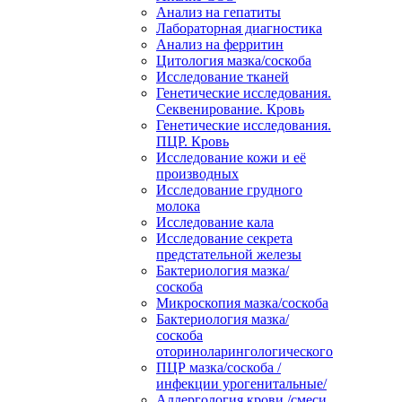
Анализ на гепатиты
Лабораторная диагностика
Анализ на ферритин
Цитология мазка/соскоба
Исследование тканей
Генетические исследования.
Секвенирование. Кровь
Генетические исследования.
ПЦР. Кровь
Исследование кожи и её
производных
Исследование грудного
молока
Исследование кала
Исследование секрета
предстательной железы
Бактериология мазка/
соскоба
Микроскопия мазка/соскоба
Бактериология мазка/
соскоба
оториноларингологического
ПЦР мазка/соскоба /
инфекции урогенитальные/
Аллергология крови /смеси