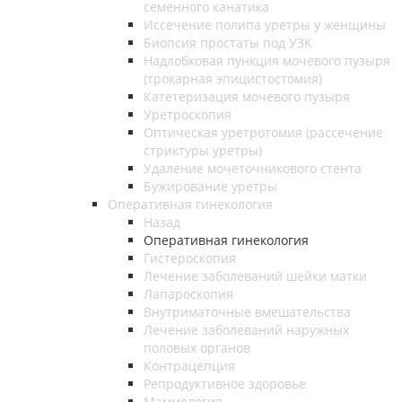
семенного канатика
Иссечение полипа уретры у женщины
Биопсия простаты под УЗК
Надлобковая пункция мочевого пузыря
(трокарная эпицистостомия)
Катетеризация мочевого пузыря
Уретроскопия
Оптическая уретротомия (рассечение
стриктуры уретры)
Удаление мочеточникового стента
Бужирование уретры
Оперативная гинекология
Назад
Оперативная гинекология
Гистероскопия
Лечение заболеваний шейки матки
Лапароскопия
Внутриматочные вмешательства
Лечение заболеваний наружных
половых органов
Контрацепция
Репродуктивное здоровье
Маммология