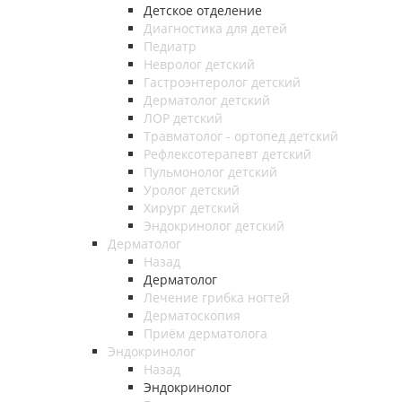
Детское отделение
Диагностика для детей
Педиатр
Невролог детский
Гастроэнтеролог детский
Дерматолог детский
ЛОР детский
Травматолог - ортопед детский
Рефлексотерапевт детский
Пульмонолог детский
Уролог детский
Хирург детский
Эндокринолог детский
Дерматолог
Назад
Дерматолог
Лечение грибка ногтей
Дерматоскопия
Приём дерматолога
Эндокринолог
Назад
Эндокринолог