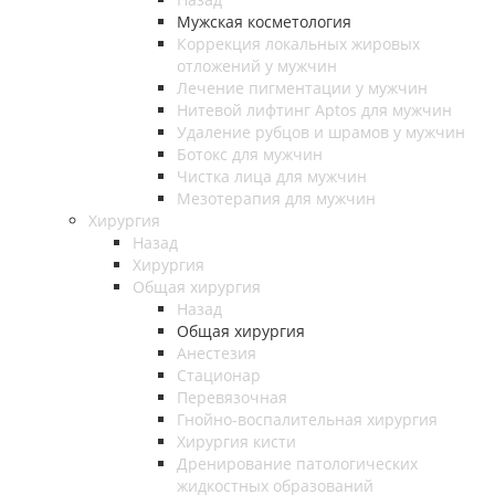
Мужская косметология
Коррекция локальных жировых
отложений у мужчин
Лечение пигментации у мужчин
Нитевой лифтинг Aptos для мужчин
Удаление рубцов и шрамов у мужчин
Ботокс для мужчин
Чистка лица для мужчин
Мезотерапия для мужчин
Хирургия
Назад
Хирургия
Общая хирургия
Назад
Общая хирургия
Анестезия
Стационар
Перевязочная
Гнойно-воспалительная хирургия
Хирургия кисти
Дренирование патологических
жидкостных образований