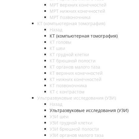
МРТ верхних конечностей
МРТ нижних конечностей
МРТ позвоночника
КТ (компьютерная томография)
Назад
КТ (компьютерная томография)
КТ головы
КТ шеи
КТ грудной клетки
КТ брюшной полости
КТ органов малого таза
КТ верхних конечностей
КТ нижних конечностей
КТ позвоночника
КТ с контрастом
Ультразвуковые исследования (УЗИ)
Назад
Ультразвуковые исследования (УЗИ)
УЗИ шеи
УЗИ грудной клетки
УЗИ брюшной полости
УЗИ органов малого таза