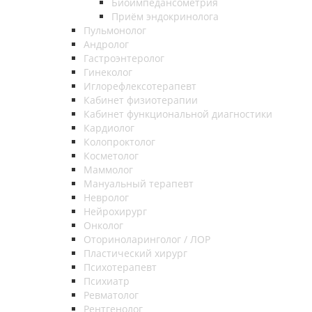
Биоимпедансометрия
Приём эндокринолога
Пульмонолог
Андролог
Гастроэнтеролог
Гинеколог
Иглорефлексотерапевт
Кабинет физиотерапии
Кабинет функциональной диагностики
Кардиолог
Колопроктолог
Косметолог
Маммолог
Мануальный терапевт
Невролог
Нейрохирург
Онколог
Оториноларинголог / ЛОР
Пластический хирург
Психотерапевт
Психиатр
Ревматолог
Рентгенолог