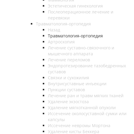
Эстетическая гинекология
Послеоперационное лечение и
перевязки
Травматология-ортопедия
Назад
Травматология-ортопедия
Артроскопия
Лечение суставно-связочного и
мышечного аппарата
Лечение переломов
Эндопротезирование тазобедренных
суставов
Связки и сухожилия
Внутрисуставные инъекции
Пункции суставов
Лечение ран и травм мягких тканей
Удаление экзостоза
Удаление мягкотканной опухоли
Иссечение околосуставной сумки или
капсулы
Иссечение невромы Мортона
Удаление кисты Беккера