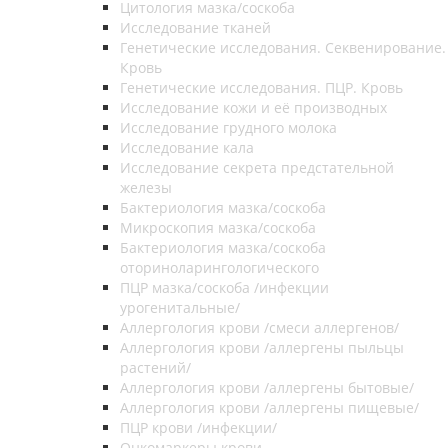
Цитология мазка/соскоба
Исследование тканей
Генетические исследования. Секвенирование.
Кровь
Генетические исследования. ПЦР. Кровь
Исследование кожи и её производных
Исследование грудного молока
Исследование кала
Исследование секрета предстательной
железы
Бактериология мазка/соскоба
Микроскопия мазка/соскоба
Бактериология мазка/соскоба
оториноларингологического
ПЦР мазка/соскоба /инфекции
урогенитальные/
Аллергология крови /смеси аллергенов/
Аллергология крови /аллергены пыльцы
растений/
Аллергология крови /аллергены бытовые/
Аллергология крови /аллергены пищевые/
ПЦР крови /инфекции/
Онкомаркеры крови