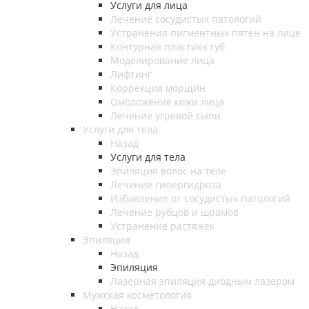
Услуги для лица
Лечение сосудистых патологий
Устранения пигментных пятен на лице
Контурная пластика губ
Моделирование лица
Лифтинг
Коррекция морщин
Омоложение кожи лица
Лечение угревой сыпи
Услуги для тела
Назад
Услуги для тела
Эпиляция волос на теле
Лечение гипергидроза
Избавление от сосудистых патологий
Лечение рубцов и шрамов
Устранение растяжек
Эпиляция
Назад
Эпиляция
Лазерная эпиляция диодным лазером
Мужская косметология
Назад