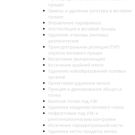
пузыря
Замена и удаление катетера в мочевом
пузыре
Вправление парафимоза
Инстилляция в мочевой пузырь
Удаление атеромы (липомы)
урологическое
Трансуретральная резекция (ТУР)
опухоли мочевого пузыря
Вазэктомия (вазорезекция)
Иссечение крайней плоти
Удаление новообразований половых
органов
Орхэктомия (удаление яичка)
Пункция и дренирование абсцесса
почки
Биопсия почки под УЗК
Удаление кондилом полового члена
Нефростомия под УЗК и
рентгенологическим контролем
Иссечение парауретральной кисты
Удаление кисты придатка яичка,