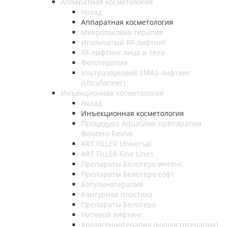
Аппаратная косметология
Назад
Аппаратная косметология
Микротоковая терапия
Игольчатый RF-лифтинг
RF-лифтинг лица и тела
Фототерапия
Ультразвуковой SMAS-лифтинг
(Ultraformer)
Инъекционная косметология
Назад
Инъекционная косметология
Процедура AquaGlow препаратом
Belotero Revive
ART FILLER Universal
ART FILLER Fine Lines
Препараты Белотеро интенс
Препараты Белотеро софт
Ботулинотерапия
Контурная пластика
Препараты Белотеро
Нитевой лифтинг
Коллагеннотерапия (коллостотерапия)