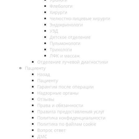
Флебологи
Хирурги
Челюстно-лицевые хирурги
Эндокринологи
УЗД
Детское отделение
Пульмонологи
Трихологи
ЛФК и массаж
Отделение лучевой диагностики
Пациенту
Назад
Пациенту
Гарантия после операции
Надзорные органы
Отзывы
Права и обязанности
Правила предоставления услуг
Политика конфиденциальности
Политика по файлам cookie
Вопрос ответ
ДМС