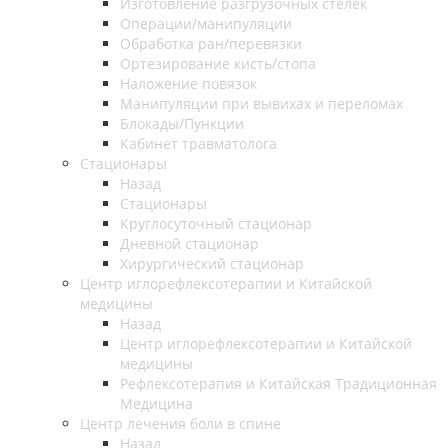
Изготовление разгрузочных стелек
Операции/манипуляции
Обработка ран/перевязки
Ортезирование кисть/стопа
Наложение повязок
Манипуляции при вывихах и переломах
Блокады/Пункции
Кабинет травматолога
Стационары
Назад
Стационары
Круглосуточный стационар
Дневной стационар
Хирургический стационар
Центр иглорефлексотерапии и Китайской
медицины
Назад
Центр иглорефлексотерапии и Китайской
медицины
Рефлексотерапия и Китайская Традиционная
Медицина
Центр лечения боли в спине
Назад