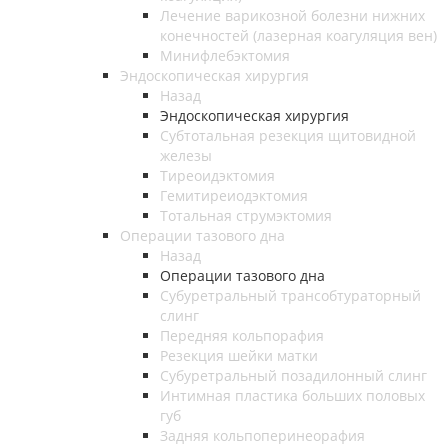
Лечение варикозной болезни нижних
конечностей (лазерная коагуляция вен)
Минифлебэктомия
Эндоскопическая хирургия
Назад
Эндоскопическая хирургия
Субтотальная резекция щитовидной
железы
Тиреоидэктомия
Гемитиреиодэктомия
Тотальная струмэктомия
Операции тазового дна
Назад
Операции тазового дна
Субуретральный трансобтураторный
слинг
Передняя кольпорафия
Резекция шейки матки
Субуретральный позадилонный слинг
Интимная пластика больших половых
губ
Задняя кольпоперинеорафия