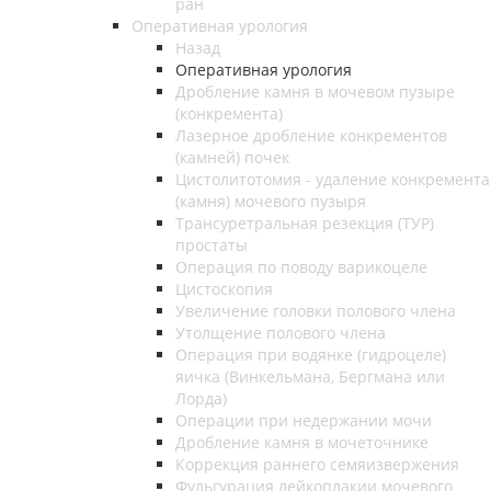
ран
Оперативная урология
Назад
Оперативная урология
Дробление камня в мочевом пузыре
(конкремента)
Лазерное дробление конкрементов
(камней) почек
Цистолитотомия - удаление конкремента
(камня) мочевого пузыря
Трансуретральная резекция (ТУР)
простаты
Операция по поводу варикоцеле
Цистоскопия
Увеличение головки полового члена
Утолщение полового члена
Операция при водянке (гидроцеле)
яичка (Винкельмана, Бергмана или
Лорда)
Операции при недержании мочи
Дробление камня в мочеточнике
Коррекция раннего семяизвержения
Фульгурация лейкоплакии мочевого