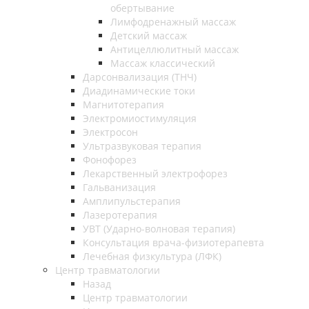
обертывание
Лимфодренажный массаж
Детский массаж
Антицеллюлитный массаж
Массаж классический
Дарсонвализация (ТНЧ)
Диадинамические токи
Магнитотерапия
Электромиостимуляция
Электросон
Ультразвуковая терапия
Фонофорез
Лекарственный электрофорез
Гальванизация
Амплипульстерапия
Лазеротерапия
УВТ (Ударно-волновая терапия)
Консультация врача-физиотерапевта
Лечебная физкультура (ЛФК)
Центр травматологии
Назад
Центр травматологии