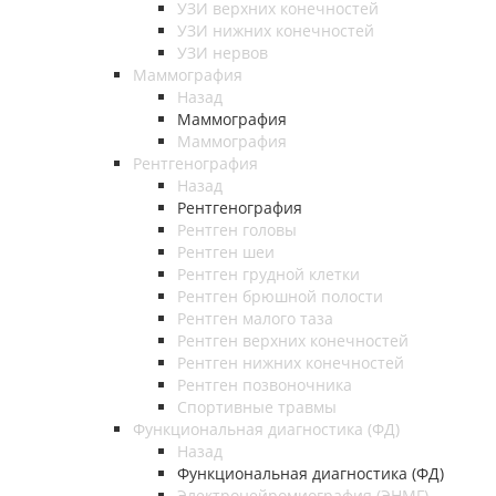
УЗИ верхних конечностей
УЗИ нижних конечностей
УЗИ нервов
Маммография
Назад
Маммография
Маммография
Рентгенография
Назад
Рентгенография
Рентген головы
Рентген шеи
Рентген грудной клетки
Рентген брюшной полости
Рентген малого таза
Рентген верхних конечностей
Рентген нижних конечностей
Рентген позвоночника
Спортивные травмы
Функциональная диагностика (ФД)
Назад
Функциональная диагностика (ФД)
Электронейромиография (ЭНМГ)