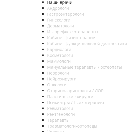
Наши врачи
Андрологи
Гастроэнтерологи
Гинекологи
Дерматологи
Иглорефлексотерапевты
Кабинет физиотерапии
Кабинет функциональной диагностики
Кардиологи
Косметологи
Маммологи
Мануальные терапевты / остеопаты
Неврологи
Нейрохирурги
Онкологи
Оториноларингологи / ЛОР
Пластические хирурги
Психиатры / Психотерапевт
Ревматологи
Рентгенологи
Терапевты
Травматологи-ортопеды
Урологи