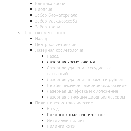
Клиника крови
Биопсия
Забор биоматериала
Забор мазка/соскоба
Забор крови
Центр косметологии
Назад
Центр косметологии
Лазерная косметология
Назад
Лазерная косметология
Лазерное удаление сосудистых
патологий
Лазерное удаление шрамов и рубцов
Не абляционное лазерное омоложение
Лазерная шлифовка и омоложение
Лазерная эпиляция диодным лазером
Пилинги косметологические
Назад
Пилинги косметологические
Интимный пилинг
Пилинги кожи