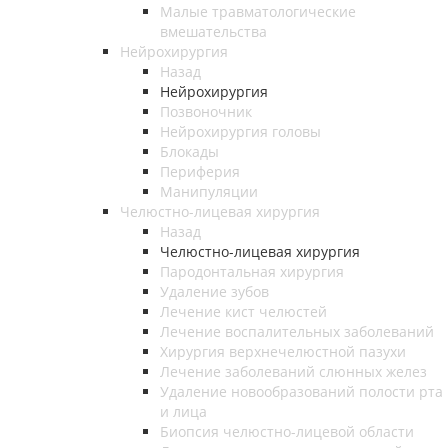
Малые травматологические
вмешательства
Нейрохирургия
Назад
Нейрохирургия
Позвоночник
Нейрохирургия головы
Блокады
Периферия
Манипуляции
Челюстно-лицевая хирургия
Назад
Челюстно-лицевая хирургия
Пародонтальная хирургия
Удаление зубов
Лечение кист челюстей
Лечение воспалительных заболеваний
Хирургия верхнечелюстной пазухи
Лечение заболеваний слюнных желез
Удаление новообразований полости рта
и лица
Биопсия челюстно-лицевой области