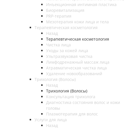
Инъекционная интимная пластика
Биоревитализация
PRP-терапия
Мезотерапия кожи лица и тела
Терапевтическая косметология
Назад
Терапевтическая косметология
Чистка лица
Уходы за кожей лица
Ультразвуковая чистка
Лимфодренажный массаж лица
Атравматическая чистка лица
Удаление новообразований
Трихология (Волосы)
Назад
Трихология (Волосы)
Консультация трихолога
Диагностика состояния волос и кожи
головы
Плазмотерапия для волос
Услуги для лица
Назад