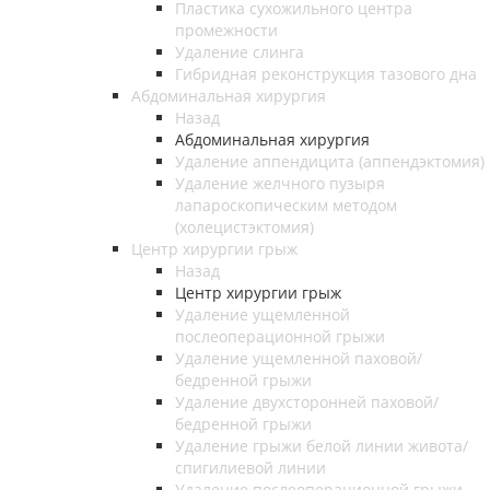
Пластика сухожильного центра
промежности
Удаление слинга
Гибридная реконструкция тазового дна
Абдоминальная хирургия
Назад
Абдоминальная хирургия
Удаление аппендицита (аппендэктомия)
Удаление желчного пузыря
лапароскопическим методом
(холецистэктомия)
Центр хирургии грыж
Назад
Центр хирургии грыж
Удаление ущемленной
послеоперационной грыжи
Удаление ущемленной паховой/
бедренной грыжи
Удаление двухсторонней паховой/
бедренной грыжи
Удаление грыжи белой линии живота/
спигилиевой линии
Удаление послеоперационной грыжи