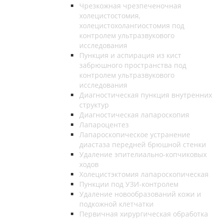
Чрезкожная чрезпеченочная
холецистостомия,
холецистохолангиостомия под
контролем ультразвукового
исследования
Пункция и аспирация из кист
забрюшного пространства под
контролем ультразвукового
исследования
Диагностическая пункция внутренних
структур
Диагностическая лапароскопия
Лапароцентез
Лапароскопическое устранение
диастаза передней брюшной стенки
Удаление эпителиально-копчиковых
ходов
Холецистэктомия лапароскопическая
Пункции под УЗИ-контролем
Удаление новообразований кожи и
подкожной клетчатки
Первичная хирургическая обработка