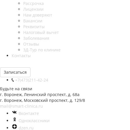
Рассрочка
Лицензии
Нам доверяют
Вакансии
Реквизиты
Налоговый вычет
Заболевания
Отзывы
3Д-Тур по клинике
Контакты
Записаться
+7(473)211-42-24
Будьте на связи
г. Воронеж, Ленинский проспект, д. 68а
г. Воронеж, Московский проспект, д. 129/8
mail@smart-clinica.ru
Вконтакте
Одноклассники
dzen.ru