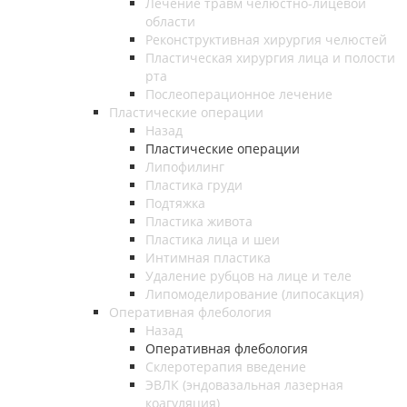
Лечение травм челюстно-лицевой
области
Реконструктивная хирургия челюстей
Пластическая хирургия лица и полости
рта
Послеоперационное лечение
Пластические операции
Назад
Пластические операции
Липофилинг
Пластика груди
Подтяжка
Пластика живота
Пластика лица и шеи
Интимная пластика
Удаление рубцов на лице и теле
Липомоделирование (липосакция)
Оперативная флебология
Назад
Оперативная флебология
Склеротерапия введение
ЭВЛК (эндовазальная лазерная
коагуляция)