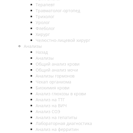
Терапевт
Травматолог-ортопед
Трихолог
Уролог
Флеболог
Хирург
Челюстно-лицевой хирург
Анализы
Назад
Анализы
Общий анализ крови
Общий анализ мочи
Анализы гормонов
Чекап организма
Биохимия крови
Анализ глюкозы в крови
Анализ на ТТГ
Анализ на ВИЧ
Анализ СОЭ
Анализ на гепатиты
Лабораторная диагностика
Анализ на ферритин