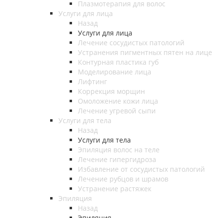
Плазмотерапия для волос
Услуги для лица
Назад
Услуги для лица
Лечение сосудистых патологий
Устранения пигментных пятен на лице
Контурная пластика губ
Моделирование лица
Лифтинг
Коррекция морщин
Омоложение кожи лица
Лечение угревой сыпи
Услуги для тела
Назад
Услуги для тела
Эпиляция волос на теле
Лечение гипергидроза
Избавление от сосудистых патологий
Лечение рубцов и шрамов
Устранение растяжек
Эпиляция
Назад
Эпиляция