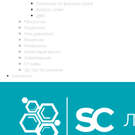
Политика по файлам cookie
Вопрос ответ
ДМС
Рассрочка
Лицензии
Нам доверяют
Вакансии
Реквизиты
Налоговый вычет
Заболевания
Отзывы
3Д-Тур по клинике
Контакты