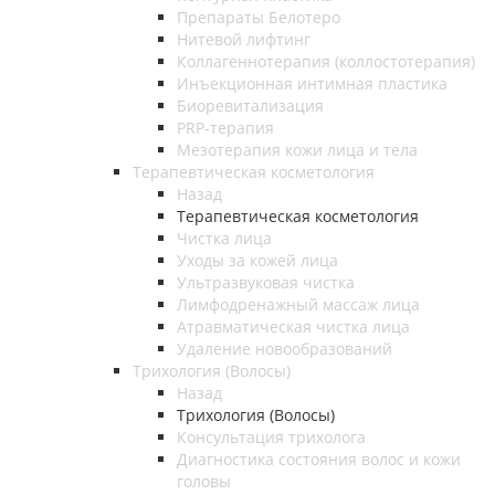
Препараты Белотеро
Нитевой лифтинг
Коллагеннотерапия (коллостотерапия)
Инъекционная интимная пластика
Биоревитализация
PRP-терапия
Мезотерапия кожи лица и тела
Терапевтическая косметология
Назад
Терапевтическая косметология
Чистка лица
Уходы за кожей лица
Ультразвуковая чистка
Лимфодренажный массаж лица
Атравматическая чистка лица
Удаление новообразований
Трихология (Волосы)
Назад
Трихология (Волосы)
Консультация трихолога
Диагностика состояния волос и кожи
головы