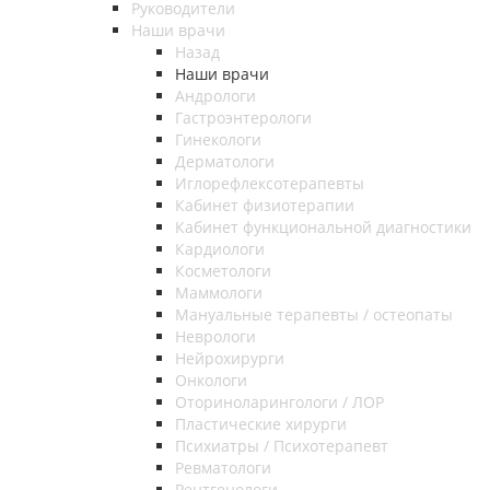
Руководители
Наши врачи
Назад
Наши врачи
Андрологи
Гастроэнтерологи
Гинекологи
Дерматологи
Иглорефлексотерапевты
Кабинет физиотерапии
Кабинет функциональной диагностики
Кардиологи
Косметологи
Маммологи
Мануальные терапевты / остеопаты
Неврологи
Нейрохирурги
Онкологи
Оториноларингологи / ЛОР
Пластические хирурги
Психиатры / Психотерапевт
Ревматологи
Рентгенологи