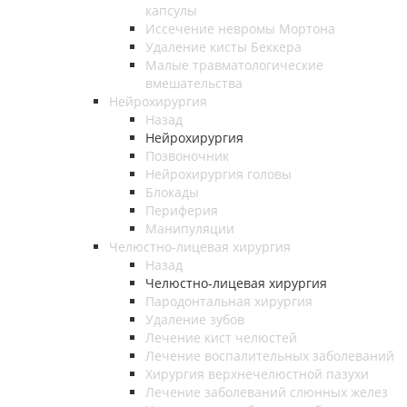
капсулы
Иссечение невромы Мортона
Удаление кисты Беккера
Малые травматологические
вмешательства
Нейрохирургия
Назад
Нейрохирургия
Позвоночник
Нейрохирургия головы
Блокады
Периферия
Манипуляции
Челюстно-лицевая хирургия
Назад
Челюстно-лицевая хирургия
Пародонтальная хирургия
Удаление зубов
Лечение кист челюстей
Лечение воспалительных заболеваний
Хирургия верхнечелюстной пазухи
Лечение заболеваний слюнных желез