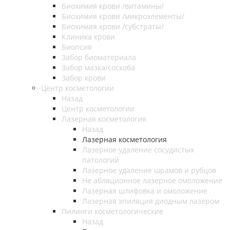
Биохимия крови /витамины/
Биохимия крови /микроэлементы/
Биохимия крови /субстраты/
Клиника крови
Биопсия
Забор биоматериала
Забор мазка/соскоба
Забор крови
Центр косметологии
Назад
Центр косметологии
Лазерная косметология
Назад
Лазерная косметология
Лазерное удаление сосудистых
патологий
Лазерное удаление шрамов и рубцов
Не абляционное лазерное омоложение
Лазерная шлифовка и омоложение
Лазерная эпиляция диодным лазером
Пилинги косметологические
Назад