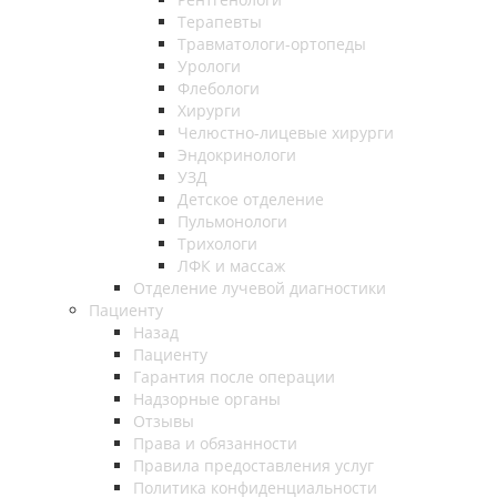
Терапевты
Травматологи-ортопеды
Урологи
Флебологи
Хирурги
Челюстно-лицевые хирурги
Эндокринологи
УЗД
Детское отделение
Пульмонологи
Трихологи
ЛФК и массаж
Отделение лучевой диагностики
Пациенту
Назад
Пациенту
Гарантия после операции
Надзорные органы
Отзывы
Права и обязанности
Правила предоставления услуг
Политика конфиденциальности