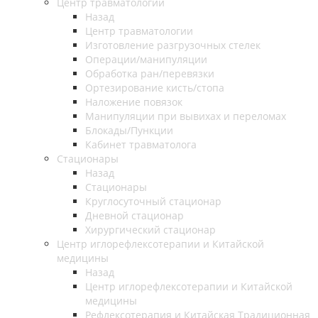
Центр травматологии
Назад
Центр травматологии
Изготовление разгрузочных стелек
Операции/манипуляции
Обработка ран/перевязки
Ортезирование кисть/стопа
Наложение повязок
Манипуляции при вывихах и переломах
Блокады/Пункции
Кабинет травматолога
Стационары
Назад
Стационары
Круглосуточный стационар
Дневной стационар
Хирургический стационар
Центр иглорефлексотерапии и Китайской
медицины
Назад
Центр иглорефлексотерапии и Китайской
медицины
Рефлексотерапия и Китайская Традиционная