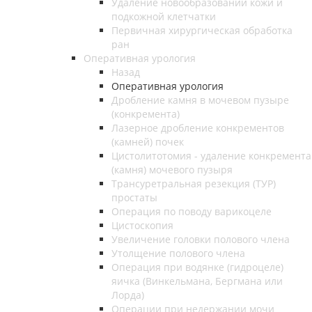
Удаление новообразований кожи и
подкожной клетчатки
Первичная хирургическая обработка
ран
Оперативная урология
Назад
Оперативная урология
Дробление камня в мочевом пузыре
(конкремента)
Лазерное дробление конкрементов
(камней) почек
Цистолитотомия - удаление конкремента
(камня) мочевого пузыря
Трансуретральная резекция (ТУР)
простаты
Операция по поводу варикоцеле
Цистоскопия
Увеличение головки полового члена
Утолщение полового члена
Операция при водянке (гидроцеле)
яичка (Винкельмана, Бергмана или
Лорда)
Операции при недержании мочи