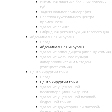
Интимная пластика больших половых
губ
Задняя кольпоперинеорафия
Пластика сухожильного центра
промежности
Удаление слинга
Гибридная реконструкция тазового дна
Абдоминальная хирургия
Назад
Абдоминальная хирургия
Удаление аппендицита (аппендэктомия)
Удаление желчного пузыря
лапароскопическим методом
(холецистэктомия)
Центр хирургии грыж
Назад
Центр хирургии грыж
Удаление ущемленной
послеоперационной грыжи
Удаление ущемленной паховой/
бедренной грыжи
Удаление двухсторонней паховой/
бедренной грыжи