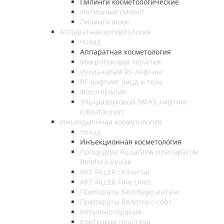
Пилинги косметологические
Интимный пилинг
Пилинги кожи
Аппаратная косметология
Назад
Аппаратная косметология
Микротоковая терапия
Игольчатый RF-лифтинг
RF-лифтинг лица и тела
Фототерапия
Ультразвуковой SMAS-лифтинг
(Ultraformer)
Инъекционная косметология
Назад
Инъекционная косметология
Процедура AquaGlow препаратом
Belotero Revive
ART FILLER Universal
ART FILLER Fine Lines
Препараты Белотеро интенс
Препараты Белотеро софт
Ботулинотерапия
Контурная пластика