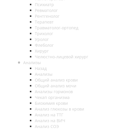
Психиатр
Ревматолог
Рентгенолог
Терапевт
Травматолог-ортопед
Трихолог
Уролог
Флеболог
Хирург
Челюстно-лицевой хирург
Анализы
Назад
Анализы
Общий анализ крови
Общий анализ мочи
Анализы гормонов
Чекап организма
Биохимия крови
Анализ глюкозы в крови
Анализ на ТТГ
Анализ на ВИЧ
Анализ СОЭ