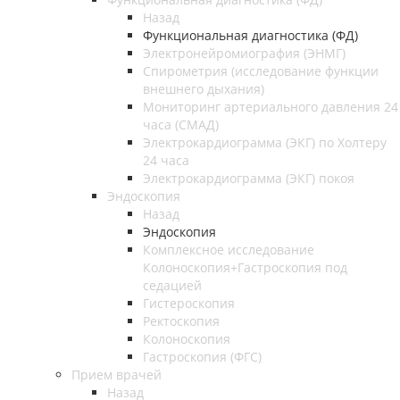
Назад
Функциональная диагностика (ФД)
Электронейромиография (ЭНМГ)
Спирометрия (исследование функции
внешнего дыхания)
Мониторинг артериального давления 24
часа (СМАД)
Электрокардиограмма (ЭКГ) по Холтеру
24 часа
Электрокардиограмма (ЭКГ) покоя
Эндоскопия
Назад
Эндоскопия
Комплексное исследование
Колоноскопия+Гастроскопия под
седацией
Гистероскопия
Ректоскопия
Колоноскопия
Гастроскопия (ФГС)
Прием врачей
Назад