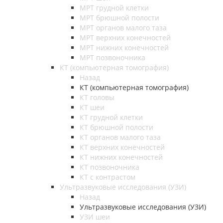
МРТ грудной клетки
МРТ брюшной полости
МРТ органов малого таза
МРТ верхних конечностей
МРТ нижних конечностей
МРТ позвоночника
КТ (компьютерная томография)
Назад
КТ (компьютерная томография)
КТ головы
КТ шеи
КТ грудной клетки
КТ брюшной полости
КТ органов малого таза
КТ верхних конечностей
КТ нижних конечностей
КТ позвоночника
КТ с контрастом
Ультразвуковые исследования (УЗИ)
Назад
Ультразвуковые исследования (УЗИ)
УЗИ шеи