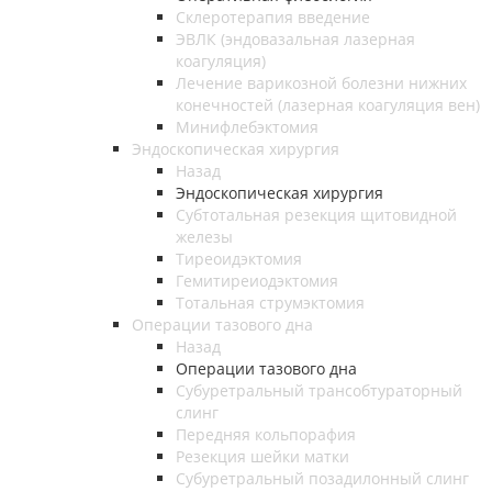
Склеротерапия введение
ЭВЛК (эндовазальная лазерная
коагуляция)
Лечение варикозной болезни нижних
конечностей (лазерная коагуляция вен)
Минифлебэктомия
Эндоскопическая хирургия
Назад
Эндоскопическая хирургия
Субтотальная резекция щитовидной
железы
Тиреоидэктомия
Гемитиреиодэктомия
Тотальная струмэктомия
Операции тазового дна
Назад
Операции тазового дна
Субуретральный трансобтураторный
слинг
Передняя кольпорафия
Резекция шейки матки
Субуретральный позадилонный слинг