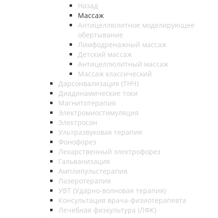
Назад
Массаж
Антицеллюлитное моделирующее
обертывание
Лимфодренажный массаж
Детский массаж
Антицеллюлитный массаж
Массаж классический
Дарсонвализация (ТНЧ)
Диадинамические токи
Магнитотерапия
Электромиостимуляция
Электросон
Ультразвуковая терапия
Фонофорез
Лекарственный электрофорез
Гальванизация
Амплипульстерапия
Лазеротерапия
УВТ (Ударно-волновая терапия)
Консультация врача-физиотерапевта
Лечебная физкультура (ЛФК)