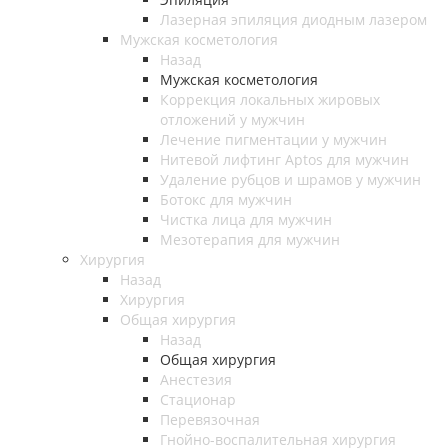
Лазерная эпиляция диодным лазером
Мужская косметология
Назад
Мужская косметология
Коррекция локальных жировых
отложений у мужчин
Лечение пигментации у мужчин
Нитевой лифтинг Aptos для мужчин
Удаление рубцов и шрамов у мужчин
Ботокс для мужчин
Чистка лица для мужчин
Мезотерапия для мужчин
Хирургия
Назад
Хирургия
Общая хирургия
Назад
Общая хирургия
Анестезия
Стационар
Перевязочная
Гнойно-воспалительная хирургия