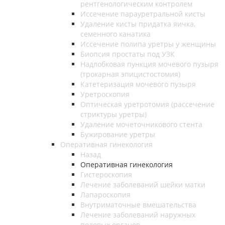
рентгенологическим контролем
Иссечение парауретральной кисты
Удаление кисты придатка яичка,
семенного канатика
Иссечение полипа уретры у женщины
Биопсия простаты под УЗК
Надлобковая пункция мочевого пузыря
(трокарная эпицистостомия)
Катетеризация мочевого пузыря
Уретроскопия
Оптическая уретротомия (рассечение
стриктуры уретры)
Удаление мочеточникового стента
Бужирование уретры
Оперативная гинекология
Назад
Оперативная гинекология
Гистероскопия
Лечение заболеваний шейки матки
Лапароскопия
Внутриматочные вмешательства
Лечение заболеваний наружных
половых органов