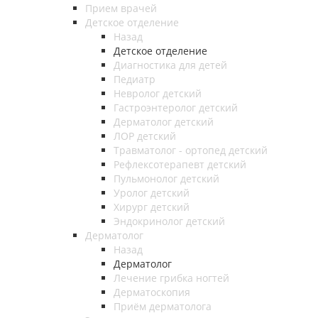
Прием врачей
Детское отделение
Назад
Детское отделение
Диагностика для детей
Педиатр
Невролог детский
Гастроэнтеролог детский
Дерматолог детский
ЛОР детский
Травматолог - ортопед детский
Рефлексотерапевт детский
Пульмонолог детский
Уролог детский
Хирург детский
Эндокринолог детский
Дерматолог
Назад
Дерматолог
Лечение грибка ногтей
Дерматоскопия
Приём дерматолога