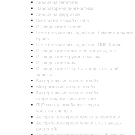
Анализ на гепатиты
Лабораторная диагностика
Анализ на ферритин
Цитология мазка/соскоба
Исследование тканей
Генетические исследования. Секвенирование.
Кровь
Генетические исследования. ПЦР. Кровь
Исследование кожи и её производных
Исследование грудного молока
Исследование кала
Исследование секрета предстательной
железы
Бактериология мазка/соскоба
Микроскопия мазка/соскоба
Бактериология мазка/соскоба
оториноларингологического
ПЦР мазка/соскоба /инфекции
урогенитальные/
Аллергология крови /смеси аллергенов/
Аллергология крови /аллергены пыльцы
растений/
Аллергология крови /аллергены бытовые/