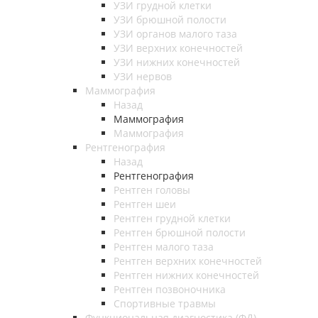
УЗИ грудной клетки
УЗИ брюшной полости
УЗИ органов малого таза
УЗИ верхних конечностей
УЗИ нижних конечностей
УЗИ нервов
Маммография
Назад
Маммография
Маммография
Рентгенография
Назад
Рентгенография
Рентген головы
Рентген шеи
Рентген грудной клетки
Рентген брюшной полости
Рентген малого таза
Рентген верхних конечностей
Рентген нижних конечностей
Рентген позвоночника
Спортивные травмы
Функциональная диагностика (ФД)