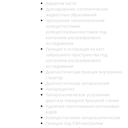
Хирургия кисти
Дренирование патологических
жидкостных образований
Чрезкожная чрезпеченочная
холецистостомия,
холецистохолангиостомия под
контролем ультразвукового
исследования
Пункция и аспирация из кист
забрюшного пространства под
контролем ультразвукового
исследования
Диагностическая пункция внутренних
структур
Диагностическая лапароскопия
Лапароцентез
Лапароскопическое устранение
диастаза передней брюшной стенки
Удаление эпителиально-копчиковых
ходов
Холецистэктомия лапароскопическая
Пункции под УЗИ-контролем