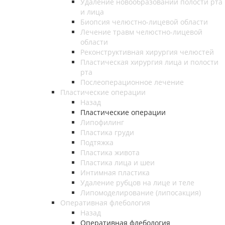
Удаление новообразований полости рта
и лица
Биопсия челюстно-лицевой области
Лечение травм челюстно-лицевой
области
Реконструктивная хирургия челюстей
Пластическая хирургия лица и полости
рта
Послеоперационное лечение
Пластические операции
Назад
Пластические операции
Липофилинг
Пластика груди
Подтяжка
Пластика живота
Пластика лица и шеи
Интимная пластика
Удаление рубцов на лице и теле
Липомоделирование (липосакция)
Оперативная флебология
Назад
Оперативная флебология