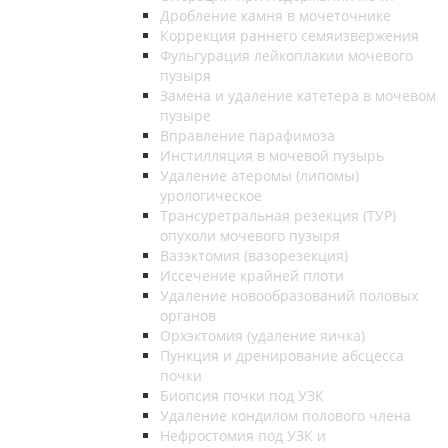
Дробление камня в мочеточнике
Коррекция раннего семяизвержения
Фульгурация лейкоплакии мочевого
пузыря
Замена и удаление катетера в мочевом
пузыре
Вправление парафимоза
Инстилляция в мочевой пузырь
Удаление атеромы (липомы)
урологическое
Трансуретральная резекция (ТУР)
опухоли мочевого пузыря
Вазэктомия (вазорезекция)
Иссечение крайней плоти
Удаление новообразований половых
органов
Орхэктомия (удаление яичка)
Пункция и дренирование абсцесса
почки
Биопсия почки под УЗК
Удаление кондилом полового члена
Нефростомия под УЗК и