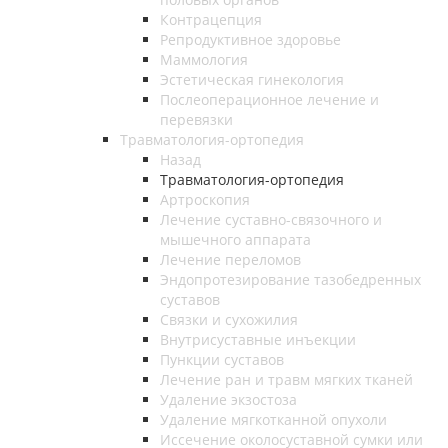
Контрацепция
Репродуктивное здоровье
Маммология
Эстетическая гинекология
Послеоперационное лечение и
перевязки
Травматология-ортопедия
Назад
Травматология-ортопедия
Артроскопия
Лечение суставно-связочного и
мышечного аппарата
Лечение переломов
Эндопротезирование тазобедренных
суставов
Связки и сухожилия
Внутрисуставные инъекции
Пункции суставов
Лечение ран и травм мягких тканей
Удаление экзостоза
Удаление мягкотканной опухоли
Иссечение околосуставной сумки или