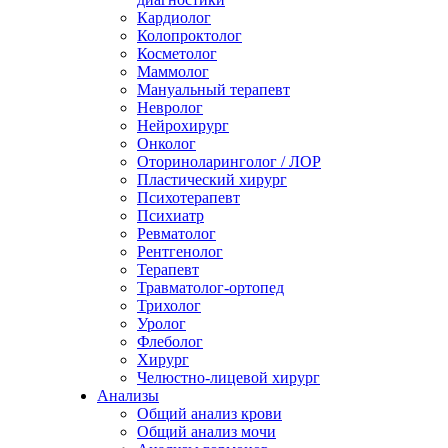
Кардиолог
Колопроктолог
Косметолог
Маммолог
Мануальный терапевт
Невролог
Нейрохирург
Онколог
Оториноларинголог / ЛОР
Пластический хирург
Психотерапевт
Психиатр
Ревматолог
Рентгенолог
Терапевт
Травматолог-ортопед
Трихолог
Уролог
Флеболог
Хирург
Челюстно-лицевой хирург
Анализы
Общий анализ крови
Общий анализ мочи