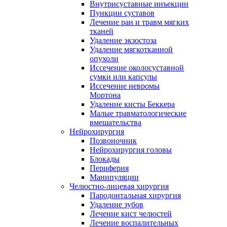
Внутрисуставные инъекции
Пункции суставов
Лечение ран и травм мягких
тканей
Удаление экзостоза
Удаление мягкотканной
опухоли
Иссечение околосуставной
сумки или капсулы
Иссечение невромы
Мортона
Удаление кисты Беккера
Малые травматологические
вмешательства
Нейрохирургия
Позвоночник
Нейрохирургия головы
Блокады
Периферия
Манипуляции
Челюстно-лицевая хирургия
Пародонтальная хирургия
Удаление зубов
Лечение кист челюстей
Лечение воспалительных