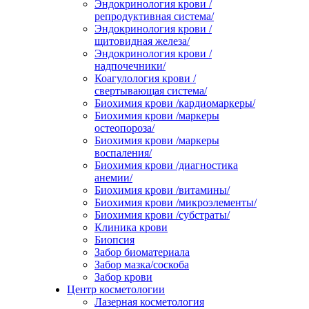
Эндокринология крови /
репродуктивная система/
Эндокринология крови /
щитовидная железа/
Эндокринология крови /
надпочечники/
Коагулология крови /
свертывающая система/
Биохимия крови /кардиомаркеры/
Биохимия крови /маркеры
остеопороза/
Биохимия крови /маркеры
воспаления/
Биохимия крови /диагностика
анемии/
Биохимия крови /витамины/
Биохимия крови /микроэлементы/
Биохимия крови /субстраты/
Клиника крови
Биопсия
Забор биоматериала
Забор мазка/соскоба
Забор крови
Центр косметологии
Лазерная косметология