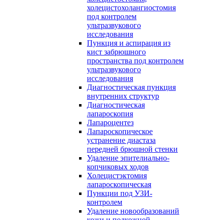
холецистохолангиостомия
под контролем
ультразвукового
исследования
Пункция и аспирация из
кист забрюшного
пространства под контролем
ультразвукового
исследования
Диагностическая пункция
внутренних структур
Диагностическая
лапароскопия
Лапароцентез
Лапароскопическое
устранение диастаза
передней брюшной стенки
Удаление эпителиально-
копчиковых ходов
Холецистэктомия
лапароскопическая
Пункции под УЗИ-
контролем
Удаление новообразований
кожи и подкожной