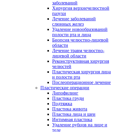
заболеваний
Хирургия верхнечелюстной
пазухи
Лечение заболеваний
слюнных желез
Удаление новообразований
полости рта и лица
Биопсия челюстно-лицевой
области
Лечение травм челюстно-
лицевой области
Реконструктивная хирургия
челюстей
Пластическая хирургия лица
и полости рта
Послеоперационное лечение
Пластические операции
Липофилинг
Пластика груди
Подтяжка
Пластика живота
Пластика лица и шеи
Интимная пластика
Удаление рубцов на лице и
теле