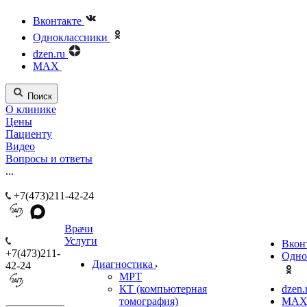
Вконтакте
Одноклассники
dzen.ru
MAX
Поиск
О клинике
Цены
Пациенту
Видео
Вопросы и ответы
...
+7(473)211-42-24
Врачи
Услуги
Вкон
+7(473)211-
Одно
Диагностика
42-24
МРТ
КТ (компьютерная
dzen.
томография)
MA