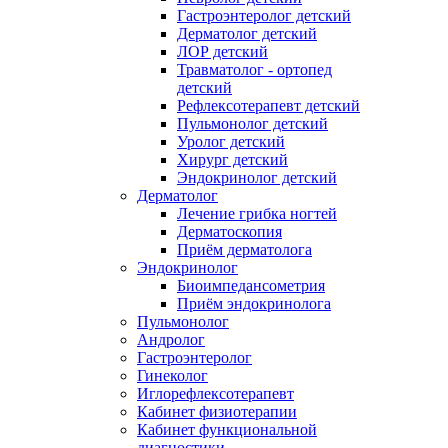
Гастроэнтеролог детский
Дерматолог детский
ЛОР детский
Травматолог - ортопед
детский
Рефлексотерапевт детский
Пульмонолог детский
Уролог детский
Хирург детский
Эндокринолог детский
Дерматолог
Лечение грибка ногтей
Дерматоскопия
Приём дерматолога
Эндокринолог
Биоимпедансометрия
Приём эндокринолога
Пульмонолог
Андролог
Гастроэнтеролог
Гинеколог
Иглорефлексотерапевт
Кабинет физиотерапии
Кабинет функциональной
диагностики