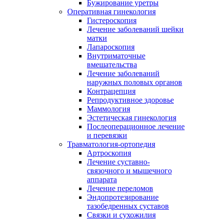
Бужирование уретры
Оперативная гинекология
Гистероскопия
Лечение заболеваний шейки
матки
Лапароскопия
Внутриматочные
вмешательства
Лечение заболеваний
наружных половых органов
Контрацепция
Репродуктивное здоровье
Маммология
Эстетическая гинекология
Послеоперационное лечение
и перевязки
Травматология-ортопедия
Артроскопия
Лечение суставно-
связочного и мышечного
аппарата
Лечение переломов
Эндопротезирование
тазобедренных суставов
Связки и сухожилия