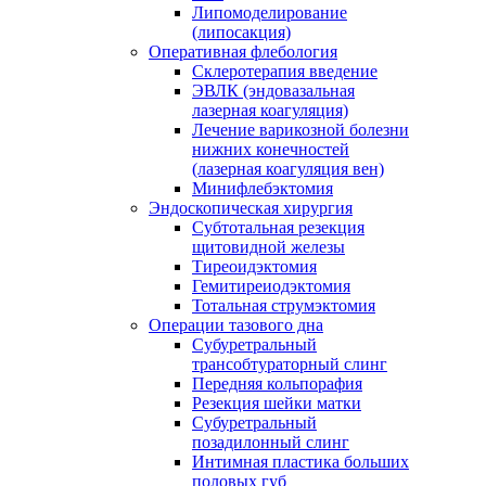
Липомоделирование
(липосакция)
Оперативная флебология
Склеротерапия введение
ЭВЛК (эндовазальная
лазерная коагуляция)
Лечение варикозной болезни
нижних конечностей
(лазерная коагуляция вен)
Минифлебэктомия
Эндоскопическая хирургия
Субтотальная резекция
щитовидной железы
Тиреоидэктомия
Гемитиреиодэктомия
Тотальная струмэктомия
Операции тазового дна
Субуретральный
трансобтураторный слинг
Передняя кольпорафия
Резекция шейки матки
Субуретральный
позадилонный слинг
Интимная пластика больших
половых губ