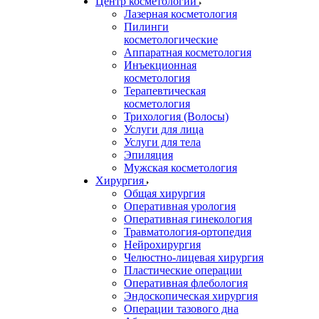
Центр косметологии
Лазерная косметология
Пилинги
косметологические
Аппаратная косметология
Инъекционная
косметология
Терапевтическая
косметология
Трихология (Волосы)
Услуги для лица
Услуги для тела
Эпиляция
Мужская косметология
Хирургия
Общая хирургия
Оперативная урология
Оперативная гинекология
Травматология-ортопедия
Нейрохирургия
Челюстно-лицевая хирургия
Пластические операции
Оперативная флебология
Эндоскопическая хирургия
Операции тазового дна