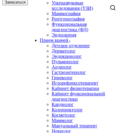
Записаться
Ультразвуковые
исследования (УЗИ)
Маммография
Рентгенография
Функциональная
диагностика (ФД)
Эндоскопия
Прием врачей
Детское отделение
Дерматолог
Эндокринолог
Пульмонолог
Андролог
Гастроэнтеролог
Гинеколог
Иглорефлексотерапевт
Кабинет физиотерапии
Кабинет функциональной
диагностики
Кардиолог
Колопроктолог
Косметолог
Маммолог
Мануальный терапевт
Невролог