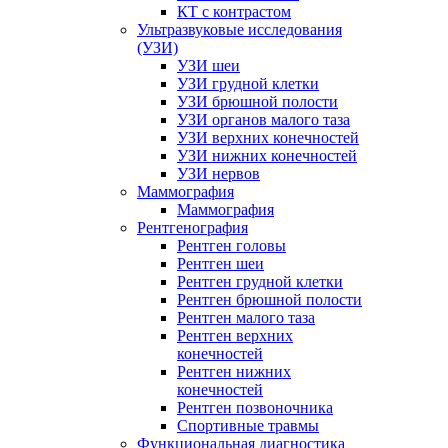
КТ с контрастом
Ультразвуковые исследования
(УЗИ)
УЗИ шеи
УЗИ грудной клетки
УЗИ брюшной полости
УЗИ органов малого таза
УЗИ верхних конечностей
УЗИ нижних конечностей
УЗИ нервов
Маммография
Маммография
Рентгенография
Рентген головы
Рентген шеи
Рентген грудной клетки
Рентген брюшной полости
Рентген малого таза
Рентген верхних
конечностей
Рентген нижних
конечностей
Рентген позвоночника
Спортивные травмы
Функциональная диагностика