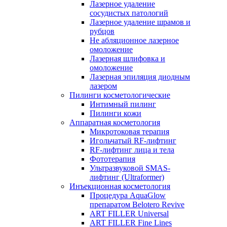
Лазерное удаление
сосудистых патологий
Лазерное удаление шрамов и
рубцов
Не абляционное лазерное
омоложение
Лазерная шлифовка и
омоложение
Лазерная эпиляция диодным
лазером
Пилинги косметологические
Интимный пилинг
Пилинги кожи
Аппаратная косметология
Микротоковая терапия
Игольчатый RF-лифтинг
RF-лифтинг лица и тела
Фототерапия
Ультразвуковой SMAS-
лифтинг (Ultraformer)
Инъекционная косметология
Процедура AquaGlow
препаратом Belotero Revive
ART FILLER Universal
ART FILLER Fine Lines