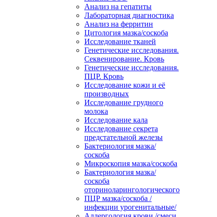
Анализ на гепатиты
Лабораторная диагностика
Анализ на ферритин
Цитология мазка/соскоба
Исследование тканей
Генетические исследования.
Секвенирование. Кровь
Генетические исследования.
ПЦР. Кровь
Исследование кожи и её
производных
Исследование грудного
молока
Исследование кала
Исследование секрета
предстательной железы
Бактериология мазка/
соскоба
Микроскопия мазка/соскоба
Бактериология мазка/
соскоба
оториноларингологического
ПЦР мазка/соскоба /
инфекции урогенитальные/
Аллергология крови /смеси