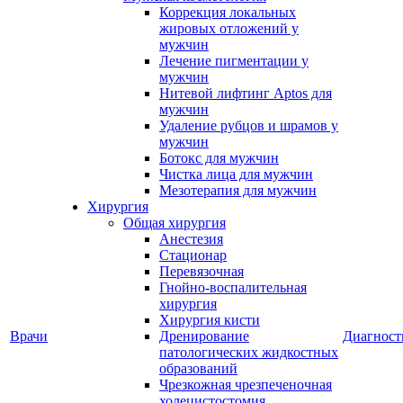
Коррекция локальных
жировых отложений у
мужчин
Лечение пигментации у
мужчин
Нитевой лифтинг Aptos для
мужчин
Удаление рубцов и шрамов у
мужчин
Ботокс для мужчин
Чистка лица для мужчин
Мезотерапия для мужчин
Хирургия
Общая хирургия
Анестезия
Стационар
Перевязочная
Гнойно-воспалительная
хирургия
Хирургия кисти
Врачи
Дренирование
Диагност
патологических жидкостных
образований
Чрезкожная чрезпеченочная
холецистостомия,