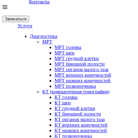
Контакты
Записаться
Услуги
Диагностика
МРТ
МРТ головы
МРТ шеи
МРТ грудной клетки
МРТ брюшной полости
МРТ органов малого таза
МРТ верхних конечностей
МРТ нижних конечностей
МРТ позвоночника
КТ (компьютерная томография)
КТ головы
КТ шеи
КТ грудной клетки
КТ брюшной полости
КТ органов малого таза
КТ верхних конечностей
КТ нижних конечностей
КТ позвоночника