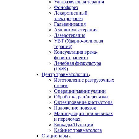
Ультразвуковая терапия
Фонофорез
Лекарственный
электрофорез
Гальванизация
Амплипульстерапия
Лазеротерапия
УВТ (Ударно-волновая
терапия)
Консультация врача-
физиотерапевта
Лечебная физкультура
(ЛФК)
Центр травматологии
Изготовление разгрузочных
стелек
Операции/манипуляции
Обработка ран/перевязки
Ортезирование кисть/стопа
Наложение повязок
Манипуляции при вывихах
и переломах
Блокады/Пункции
Кабинет травматолога
Стационары