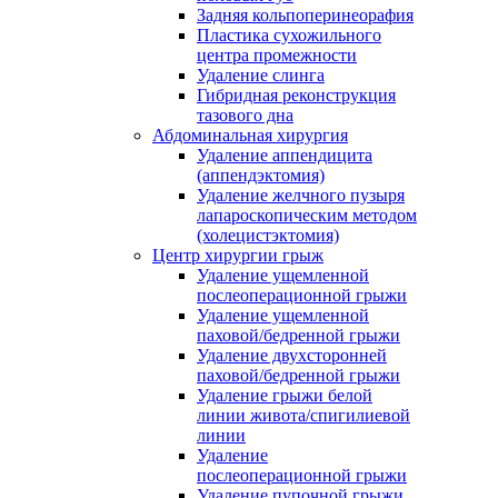
Задняя кольпоперинеорафия
Пластика сухожильного
центра промежности
Удаление слинга
Гибридная реконструкция
тазового дна
Абдоминальная хирургия
Удаление аппендицита
(аппендэктомия)
Удаление желчного пузыря
лапароскопическим методом
(холецистэктомия)
Центр хирургии грыж
Удаление ущемленной
послеоперационной грыжи
Удаление ущемленной
паховой/бедренной грыжи
Удаление двухсторонней
паховой/бедренной грыжи
Удаление грыжи белой
линии живота/спигилиевой
линии
Удаление
послеоперационной грыжи
Удаление пупочной грыжи