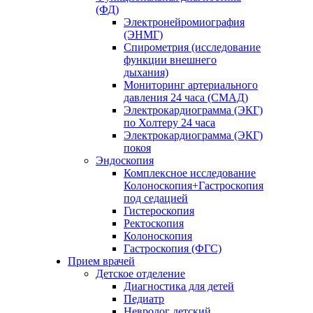
(ФД)
Электронейромиография
(ЭНМГ)
Спирометрия (исследование
функции внешнего
дыхания)
Мониторинг артериального
давления 24 часа (СМАД)
Электрокардиограмма (ЭКГ)
по Холтеру 24 часа
Электрокардиограмма (ЭКГ)
покоя
Эндоскопия
Комплексное исследование
Колоноскопия+Гастроскопия
под седацией
Гистероскопия
Ректоскопия
Колоноскопия
Гастроскопия (ФГС)
Прием врачей
Детское отделение
Диагностика для детей
Педиатр
Невролог детский