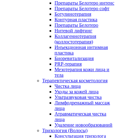
Препараты Белотеро интенс
Препараты Белотеро софт
Ботулинотерапия
Контурная пластика
Препараты Белотеро
Нитевой лифтинг
Коллагеннотерапия
(коллостотерапия)
Инъекционная интимная
пластика
Биоревитализация
PRP-терапия
Мезотерапия кожи лица и
тела
Терапевтическая косметология
Чистка лица
Уходы за кожей лица
Ультразвуковая чистка
Лимфодренажный массаж
лица
Атравматическая чистка
лица
Удаление новообразований
Трихология (Волосы)
Консультация трихолога