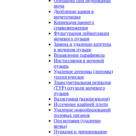
Операции при недержании
мочи
Дробление камня в
мочеточнике
Коррекция раннего
семяизвержения
Фульгурация лейкоплакии
мочевого пузыря
Замена и удаление катетера
в мочевом пузыре
Вправление парафимоза
Инстилляция в мочевой
пузырь
Удаление атеромы (липомы)
урологическое
Трансуретральная резекция
(ТУР) опухоли мочевого
пузыря
Вазэктомия (вазорезекция)
Иссечение крайней плоти
Удаление новообразований
половых органов
Орхэктомия (удаление
яичка)
Пункция и дренирование