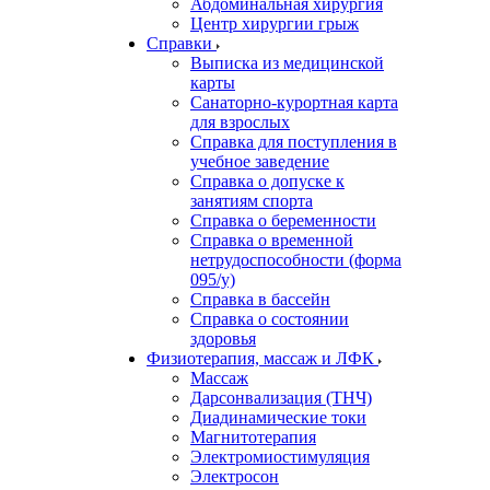
Абдоминальная хирургия
Центр хирургии грыж
Справки
Выписка из медицинской
карты
Санаторно-курортная карта
для взрослых
Справка для поступления в
учебное заведение
Справка о допуске к
занятиям спорта
Справка о беременности
Справка о временной
нетрудоспособности (форма
095/у)
Справка в бассейн
Справка о состоянии
здоровья
Физиотерапия, массаж и ЛФК
Массаж
Дарсонвализация (ТНЧ)
Диадинамические токи
Магнитотерапия
Электромиостимуляция
Электросон