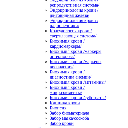
репродуктивная система/
Эндокринология крови /
щитовидная железа/
Эндокринология крови /
надпочечники/
Коагулология крови /
свертывающая система/
Биохимия крови /
кардиомаркеры/
Биохимия крови /маркеры
остеопороза/
Биохимия крови /маркеры
воспаления/
Биохимия крови /
диагностика анемии/
Биохимия крови /витамины/
Биохимия крови /
микроэлементы/
Биохимия крови /субстраты/
Клиника крови
Биопсия
Забор биоматериала
Забор мазка/соскоба
Забор крови