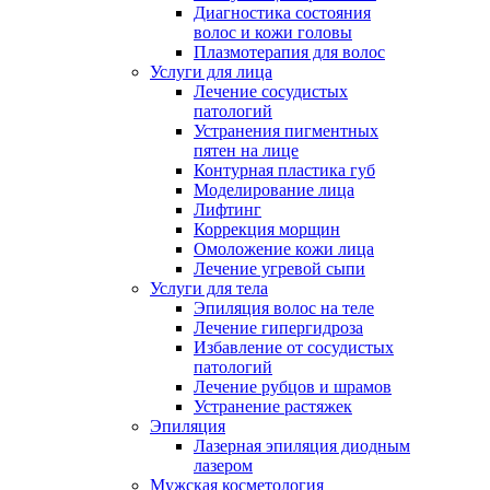
Диагностика состояния
волос и кожи головы
Плазмотерапия для волос
Услуги для лица
Лечение сосудистых
патологий
Устранения пигментных
пятен на лице
Контурная пластика губ
Моделирование лица
Лифтинг
Коррекция морщин
Омоложение кожи лица
Лечение угревой сыпи
Услуги для тела
Эпиляция волос на теле
Лечение гипергидроза
Избавление от сосудистых
патологий
Лечение рубцов и шрамов
Устранение растяжек
Эпиляция
Лазерная эпиляция диодным
лазером
Мужская косметология