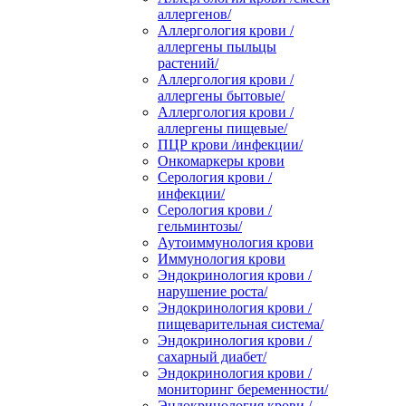
аллергенов/
Аллергология крови /
аллергены пыльцы
растений/
Аллергология крови /
аллергены бытовые/
Аллергология крови /
аллергены пищевые/
ПЦР крови /инфекции/
Онкомаркеры крови
Серология крови /
инфекции/
Серология крови /
гельминтозы/
Аутоиммунология крови
Иммунология крови
Эндокринология крови /
нарушение роста/
Эндокринология крови /
пищеварительная система/
Эндокринология крови /
сахарный диабет/
Эндокринология крови /
мониторинг беременности/
Эндокринология крови /