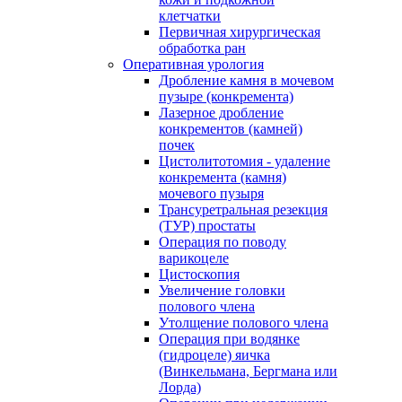
клетчатки
Первичная хирургическая
обработка ран
Оперативная урология
Дробление камня в мочевом
пузыре (конкремента)
Лазерное дробление
конкрементов (камней)
почек
Цистолитотомия - удаление
конкремента (камня)
мочевого пузыря
Трансуретральная резекция
(ТУР) простаты
Операция по поводу
варикоцеле
Цистоскопия
Увеличение головки
полового члена
Утолщение полового члена
Операция при водянке
(гидроцеле) яичка
(Винкельмана, Бергмана или
Лорда)