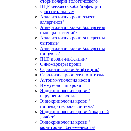
оториноларингологического
ПЦР мазка/соскоба /инфекции
урогенитальные/
Аллергология крови /смеси
аллергенов/
Аллергология крови /аллергены
пыльцы растений/
Аллергология крови /аллергены
бытовые/
Аллергология крови /аллергены
пищевые/
ПЦР крови /инфекции/
Онкомаркеры крови
Серология крови /инфекции/
Серология крови /гельминтозы/
Аутоиммунология крови
Иммунология крови
Эндокринология крови /
нарушение роста/
Эндокринология крови /
пищеварительная система/
Эндокринология крови /сахарный
диабет/
Эндокринология крови /
мониторинг беременности/