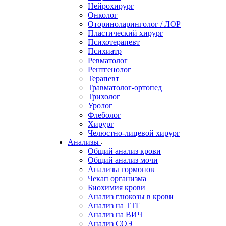
Нейрохирург
Онколог
Оториноларинголог / ЛОР
Пластический хирург
Психотерапевт
Психиатр
Ревматолог
Рентгенолог
Терапевт
Травматолог-ортопед
Трихолог
Уролог
Флеболог
Хирург
Челюстно-лицевой хирург
Анализы
Общий анализ крови
Общий анализ мочи
Анализы гормонов
Чекап организма
Биохимия крови
Анализ глюкозы в крови
Анализ на ТТГ
Анализ на ВИЧ
Анализ СОЭ