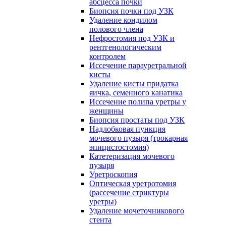
абсцесса почки
Биопсия почки под УЗК
Удаление кондилом
полового члена
Нефростомия под УЗК и
рентгенологическим
контролем
Иссечение парауретральной
кисты
Удаление кисты придатка
яичка, семенного канатика
Иссечение полипа уретры у
женщины
Биопсия простаты под УЗК
Надлобковая пункция
мочевого пузыря (трокарная
эпицистостомия)
Катетеризация мочевого
пузыря
Уретроскопия
Оптическая уретротомия
(рассечение стриктуры
уретры)
Удаление мочеточникового
стента