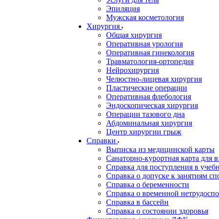
Эпиляция
Мужская косметология
Хирургия
Общая хирургия
Оперативная урология
Оперативная гинекология
Травматология-ортопедия
Нейрохирургия
Челюстно-лицевая хирургия
Пластические операции
Оперативная флебология
Эндоскопическая хирургия
Операции тазового дна
Абдоминальная хирургия
Центр хирургии грыж
Справки
Выписка из медицинской карты
Санаторно-курортная карта для 
Справка для поступления в учебн
Справка о допуске к занятиям сп
Справка о беременности
Справка о временной нетрудоспо
Справка в бассейн
Справка о состоянии здоровья