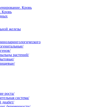
венирование. Кровь
. Кровь
одных
льной железы
ориноларингологического
огенитальные/
генов/
пыльцы растений/
бытовые/
 пищевые/
е роста/
тельная система/
 диабет/
инг беременности/