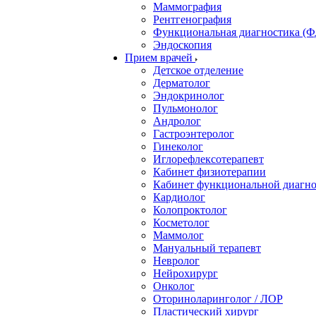
Маммография
Рентгенография
Функциональная диагностика (Ф
Эндоскопия
Прием врачей
Детское отделение
Дерматолог
Эндокринолог
Пульмонолог
Андролог
Гастроэнтеролог
Гинеколог
Иглорефлексотерапевт
Кабинет физиотерапии
Кабинет функциональной диагн
Кардиолог
Колопроктолог
Косметолог
Маммолог
Мануальный терапевт
Невролог
Нейрохирург
Онколог
Оториноларинголог / ЛОР
Пластический хирург