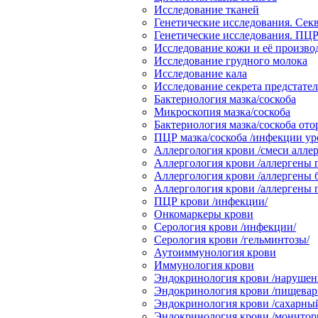
Исследование тканей
Генетические исследования. Сек
Генетические исследования. ПЦР
Исследование кожи и её произв
Исследование грудного молока
Исследование кала
Исследование секрета предстате
Бактериология мазка/соскоба
Микроскопия мазка/соскоба
Бактериология мазка/соскоба от
ПЦР мазка/соскоба /инфекции ур
Аллергология крови /смеси аллер
Аллергология крови /аллергены 
Аллергология крови /аллергены 
Аллергология крови /аллергены
ПЦР крови /инфекции/
Онкомаркеры крови
Серология крови /инфекции/
Серология крови /гельминтозы/
Аутоиммунология крови
Иммунология крови
Эндокринология крови /нарушени
Эндокринология крови /пищевари
Эндокринология крови /сахарный
Эндокринология крови /монитор