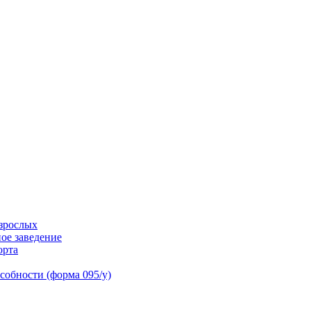
взрослых
ое заведение
орта
собности (форма 095/у)