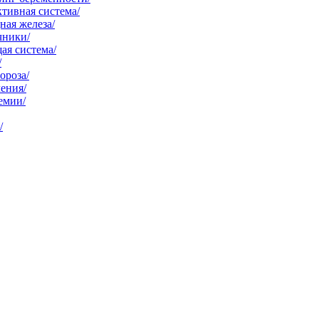
тивная система/
ая железа/
чники/
ая система/
/
ороза/
ения/
емии/
/