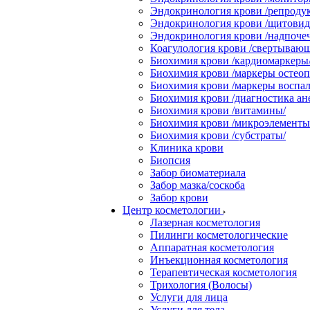
Эндокринология крови /репродук
Эндокринология крови /щитовидн
Эндокринология крови /надпоче
Коагулология крови /свертывающ
Биохимия крови /кардиомаркеры
Биохимия крови /маркеры остеоп
Биохимия крови /маркеры воспал
Биохимия крови /диагностика ан
Биохимия крови /витамины/
Биохимия крови /микроэлементы
Биохимия крови /субстраты/
Клиника крови
Биопсия
Забор биоматериала
Забор мазка/соскоба
Забор крови
Центр косметологии
Лазерная косметология
Пилинги косметологические
Аппаратная косметология
Инъекционная косметология
Терапевтическая косметология
Трихология (Волосы)
Услуги для лица
Услуги для тела