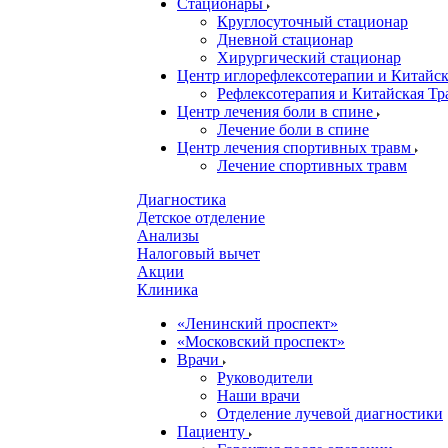
Стационары
Круглосуточный стационар
Дневной стационар
Хирургический стационар
Центр иглорефлексотерапии и Китай
Рефлексотерапия и Китайская Т
Центр лечения боли в спине
Лечение боли в спине
Центр лечения спортивных травм
Лечение спортивных травм
Диагностика
Детское отделение
Анализы
Налоговый вычет
Акции
Клиника
«Ленинский проспект»
«Московский проспект»
Врачи
Руководители
Наши врачи
Отделение лучевой диагностики
Пациенту