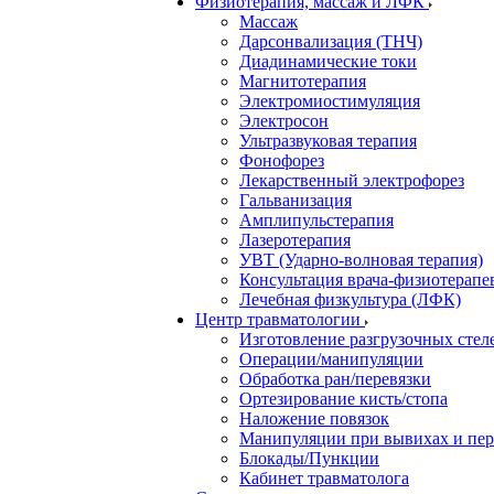
Физиотерапия, массаж и ЛФК
Массаж
Дарсонвализация (ТНЧ)
Диадинамические токи
Магнитотерапия
Электромиостимуляция
Электросон
Ультразвуковая терапия
Фонофорез
Лекарственный электрофорез
Гальванизация
Амплипульстерапия
Лазеротерапия
УВТ (Ударно-волновая терапия)
Консультация врача-физиотерапе
Лечебная физкультура (ЛФК)
Центр травматологии
Изготовление разгрузочных стел
Операции/манипуляции
Обработка ран/перевязки
Ортезирование кисть/стопа
Наложение повязок
Манипуляции при вывихах и пе
Блокады/Пункции
Кабинет травматолога