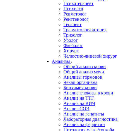
Психотерапевт
Психиатр
Ревматолог
Рентгенолог
Терапевт
Травматолог-ортопед
Трихолог
Уролог
Флеболог
Хирург
Челюстно-лицевой хирург
Анализы
Общий анализ крови
Общий анализ мочи
Анализы гормонов
Чекап организма
Биохимия крови
Анализ глюкозы в крови
Анализ на ТТГ
Анализ на ВИЧ
Анализ СОЭ
Анализ на гепатиты
Лабораторная диагностика
Анализ на ферритин
Цитология мазка/соскоба