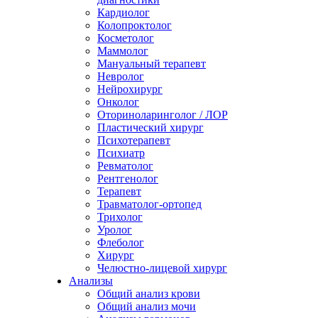
Кардиолог
Колопроктолог
Косметолог
Маммолог
Мануальный терапевт
Невролог
Нейрохирург
Онколог
Оториноларинголог / ЛОР
Пластический хирург
Психотерапевт
Психиатр
Ревматолог
Рентгенолог
Терапевт
Травматолог-ортопед
Трихолог
Уролог
Флеболог
Хирург
Челюстно-лицевой хирург
Анализы
Общий анализ крови
Общий анализ мочи