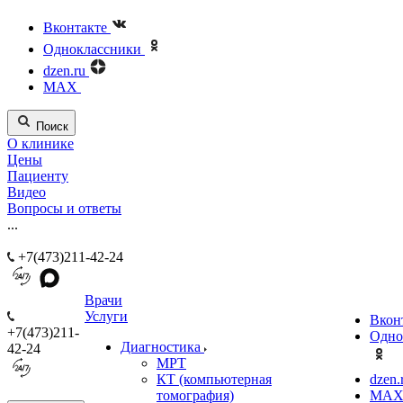
Вконтакте
Одноклассники
dzen.ru
MAX
Поиск
О клинике
Цены
Пациенту
Видео
Вопросы и ответы
...
+7(473)211-42-24
Врачи
Услуги
Вкон
+7(473)211-
Одно
Диагностика
42-24
МРТ
КТ (компьютерная
dzen.
томография)
MA