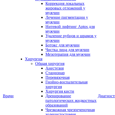
Коррекция локальных
жировых отложений у
мужчин
Лечение пигментации у
мужчин
Нитевой лифтинг Aptos для
мужчин
Удаление рубцов и шрамов у
мужчин
Ботокс для мужчин
Чистка лица для мужчин
Мезотерапия для мужчин
Хирургия
Общая хирургия
Анестезия
Стационар
Перевязочная
Гнойно-воспалительная
хирургия
Хирургия кисти
Врачи
Дренирование
Диагност
патологических жидкостных
образований
Чрезкожная чрезпеченочная
холецистостомия,