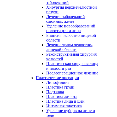
заболеваний
Хирургия верхнечелюстной
пазухи
Лечение заболеваний
слюнных желез
Удаление новообразований
полости рта и лица
Биопсия челюстно-лицевой
области
Лечение травм челюстно-
лицевой области
Реконструктивная хирургия
челюстей
Пластическая хирургия лица
и полости рта
Послеоперационное лечение
Пластические операции
Липофилинг
Пластика груди
Подтяжка
Пластика живота
Пластика лица и шеи
Интимная пластика
Удаление рубцов на лице и
теле