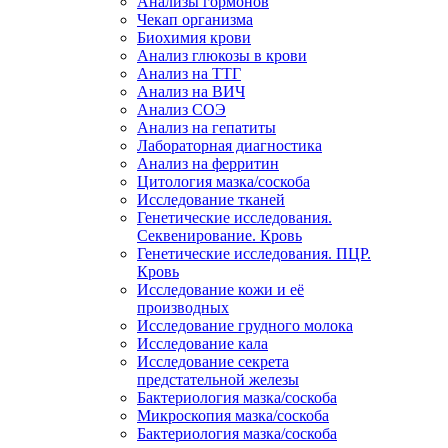
Анализы гормонов
Чекап организма
Биохимия крови
Анализ глюкозы в крови
Анализ на ТТГ
Анализ на ВИЧ
Анализ СОЭ
Анализ на гепатиты
Лабораторная диагностика
Анализ на ферритин
Цитология мазка/соскоба
Исследование тканей
Генетические исследования.
Секвенирование. Кровь
Генетические исследования. ПЦР.
Кровь
Исследование кожи и её
производных
Исследование грудного молока
Исследование кала
Исследование секрета
предстательной железы
Бактериология мазка/соскоба
Микроскопия мазка/соскоба
Бактериология мазка/соскоба