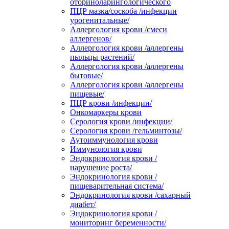
оториноларингологического
ПЦР мазка/соскоба /инфекции
урогенитальные/
Аллергология крови /смеси
аллергенов/
Аллергология крови /аллергены
пыльцы растений/
Аллергология крови /аллергены
бытовые/
Аллергология крови /аллергены
пищевые/
ПЦР крови /инфекции/
Онкомаркеры крови
Серология крови /инфекции/
Серология крови /гельминтозы/
Аутоиммунология крови
Иммунология крови
Эндокринология крови /
нарушение роста/
Эндокринология крови /
пищеварительная система/
Эндокринология крови /сахарный
диабет/
Эндокринология крови /
мониторинг беременности/