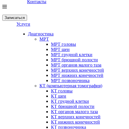
Контакты
Записаться
Услуги
Диагностика
МРТ
МРТ головы
МРТ шеи
МРТ грудной клетки
МРТ брюшной полости
МРТ органов малого таза
МРТ верхних конечностей
МРТ нижних конечностей
МРТ позвоночника
КТ (компьютерная томография)
КТ головы
КТ шеи
КТ грудной клетки
КТ брюшной полости
КТ органов малого таза
КТ верхних конечностей
КТ нижних конечностей
КТ позвоночника