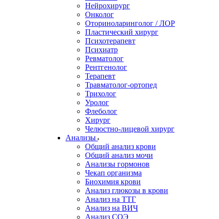
Нейрохирург
Онколог
Оториноларинголог / ЛОР
Пластический хирург
Психотерапевт
Психиатр
Ревматолог
Рентгенолог
Терапевт
Травматолог-ортопед
Трихолог
Уролог
Флеболог
Хирург
Челюстно-лицевой хирург
Анализы
Общий анализ крови
Общий анализ мочи
Анализы гормонов
Чекап организма
Биохимия крови
Анализ глюкозы в крови
Анализ на ТТГ
Анализ на ВИЧ
Анализ СОЭ