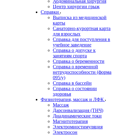
Абдоминальная хирургия
Центр хирургии грыж
Справки
Выписка из медицинской
карты
Санаторно-курортная карта
для взрослых
Справка для поступления в
учебное заведение
Справка о допуске к
занятиям спорта
Справка о беременности
Справка о временной
нетрудоспособности (форма
095/у)
Справка в бассейн
Справка о состоянии
здоровья
Физиотерапия, массаж и ЛФК
Массаж
Дарсонвализация (ТНЧ)
Диадинамические токи
Магнитотерапия
Электромиостимуляция
Электросон