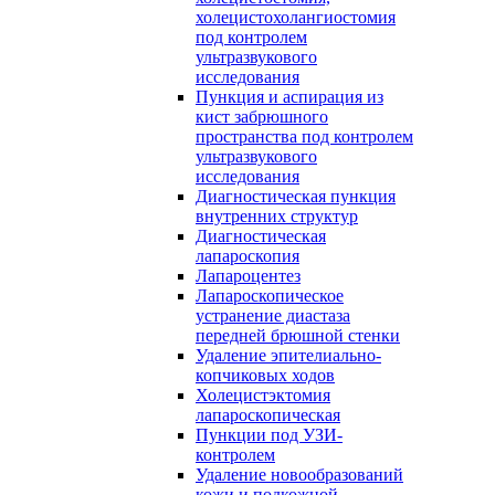
холецистохолангиостомия
под контролем
ультразвукового
исследования
Пункция и аспирация из
кист забрюшного
пространства под контролем
ультразвукового
исследования
Диагностическая пункция
внутренних структур
Диагностическая
лапароскопия
Лапароцентез
Лапароскопическое
устранение диастаза
передней брюшной стенки
Удаление эпителиально-
копчиковых ходов
Холецистэктомия
лапароскопическая
Пункции под УЗИ-
контролем
Удаление новообразований
кожи и подкожной