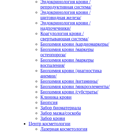
Эндокринология крови /
репродуктивная система/
Эндокринология крови /
щитовидная железа/
Эндокринология крови /
надпочечники/
Коагулология крови /
свертывающая система/
Биохимия крови /кардиомаркеры/
Биохимия крови /маркеры
остеопороза/
Биохимия крови /маркеры
воспаления/
Биохимия крови /диагностика
анемии/
Биохимия крови /витамины/
Биохимия крови /микроэлементы/
Биохимия крови /субстраты/
Клиника крови
Биопсия
Забор биоматериала
Забор мазка/соскоба
Забор крови
Центр косметологии
Лазерная косметология