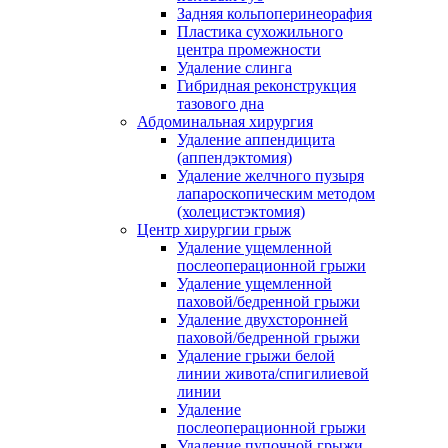
Задняя кольпоперинеорафия
Пластика сухожильного
центра промежности
Удаление слинга
Гибридная реконструкция
тазового дна
Абдоминальная хирургия
Удаление аппендицита
(аппендэктомия)
Удаление желчного пузыря
лапароскопическим методом
(холецистэктомия)
Центр хирургии грыж
Удаление ущемленной
послеоперационной грыжи
Удаление ущемленной
паховой/бедренной грыжи
Удаление двухсторонней
паховой/бедренной грыжи
Удаление грыжи белой
линии живота/спигилиевой
линии
Удаление
послеоперационной грыжи
Удаление пупочной грыжи