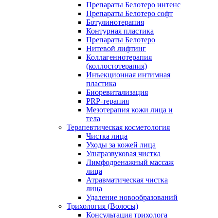
Препараты Белотеро интенс
Препараты Белотеро софт
Ботулинотерапия
Контурная пластика
Препараты Белотеро
Нитевой лифтинг
Коллагеннотерапия
(коллостотерапия)
Инъекционная интимная
пластика
Биоревитализация
PRP-терапия
Мезотерапия кожи лица и
тела
Терапевтическая косметология
Чистка лица
Уходы за кожей лица
Ультразвуковая чистка
Лимфодренажный массаж
лица
Атравматическая чистка
лица
Удаление новообразований
Трихология (Волосы)
Консультация трихолога