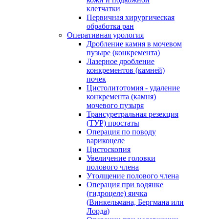
клетчатки
Первичная хирургическая
обработка ран
Оперативная урология
Дробление камня в мочевом
пузыре (конкремента)
Лазерное дробление
конкрементов (камней)
почек
Цистолитотомия - удаление
конкремента (камня)
мочевого пузыря
Трансуретральная резекция
(ТУР) простаты
Операция по поводу
варикоцеле
Цистоскопия
Увеличение головки
полового члена
Утолщение полового члена
Операция при водянке
(гидроцеле) яичка
(Винкельмана, Бергмана или
Лорда)