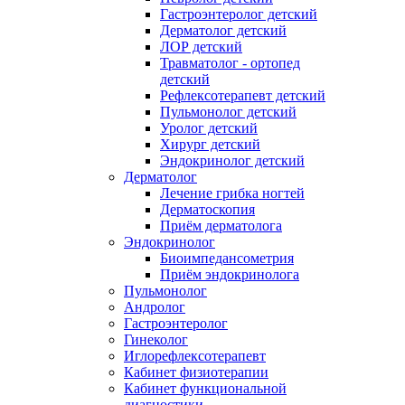
Гастроэнтеролог детский
Дерматолог детский
ЛОР детский
Травматолог - ортопед
детский
Рефлексотерапевт детский
Пульмонолог детский
Уролог детский
Хирург детский
Эндокринолог детский
Дерматолог
Лечение грибка ногтей
Дерматоскопия
Приём дерматолога
Эндокринолог
Биоимпедансометрия
Приём эндокринолога
Пульмонолог
Андролог
Гастроэнтеролог
Гинеколог
Иглорефлексотерапевт
Кабинет физиотерапии
Кабинет функциональной
диагностики