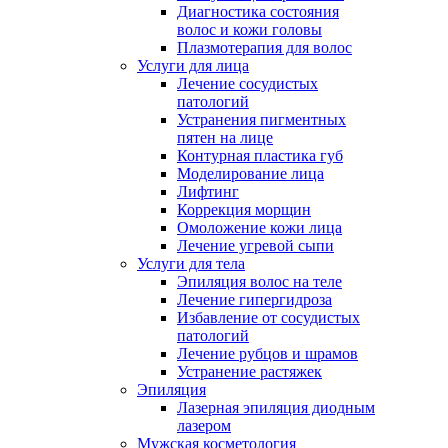
Диагностика состояния
волос и кожи головы
Плазмотерапия для волос
Услуги для лица
Лечение сосудистых
патологий
Устранения пигментных
пятен на лице
Контурная пластика губ
Моделирование лица
Лифтинг
Коррекция морщин
Омоложение кожи лица
Лечение угревой сыпи
Услуги для тела
Эпиляция волос на теле
Лечение гипергидроза
Избавление от сосудистых
патологий
Лечение рубцов и шрамов
Устранение растяжек
Эпиляция
Лазерная эпиляция диодным
лазером
Мужская косметология