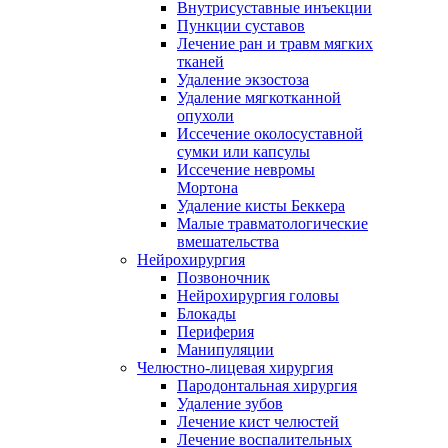
Внутрисуставные инъекции
Пункции суставов
Лечение ран и травм мягких
тканей
Удаление экзостоза
Удаление мягкотканной
опухоли
Иссечение околосуставной
сумки или капсулы
Иссечение невромы
Мортона
Удаление кисты Беккера
Малые травматологические
вмешательства
Нейрохирургия
Позвоночник
Нейрохирургия головы
Блокады
Периферия
Манипуляции
Челюстно-лицевая хирургия
Пародонтальная хирургия
Удаление зубов
Лечение кист челюстей
Лечение воспалительных