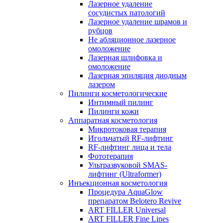
Лазерное удаление
сосудистых патологий
Лазерное удаление шрамов и
рубцов
Не абляционное лазерное
омоложение
Лазерная шлифовка и
омоложение
Лазерная эпиляция диодным
лазером
Пилинги косметологические
Интимный пилинг
Пилинги кожи
Аппаратная косметология
Микротоковая терапия
Игольчатый RF-лифтинг
RF-лифтинг лица и тела
Фототерапия
Ультразвуковой SMAS-
лифтинг (Ultraformer)
Инъекционная косметология
Процедура AquaGlow
препаратом Belotero Revive
ART FILLER Universal
ART FILLER Fine Lines