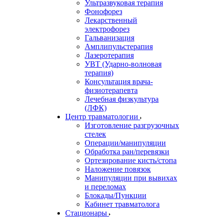
Ультразвуковая терапия
Фонофорез
Лекарственный
электрофорез
Гальванизация
Амплипульстерапия
Лазеротерапия
УВТ (Ударно-волновая
терапия)
Консультация врача-
физиотерапевта
Лечебная физкультура
(ЛФК)
Центр травматологии
Изготовление разгрузочных
стелек
Операции/манипуляции
Обработка ран/перевязки
Ортезирование кисть/стопа
Наложение повязок
Манипуляции при вывихах
и переломах
Блокады/Пункции
Кабинет травматолога
Стационары