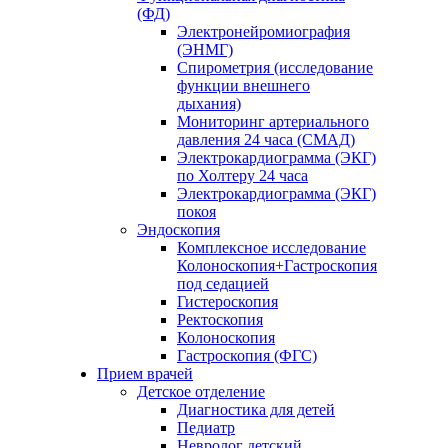
(ФД)
Электронейромиография
(ЭНМГ)
Спирометрия (исследование
функции внешнего
дыхания)
Мониторинг артериального
давления 24 часа (СМАД)
Электрокардиограмма (ЭКГ)
по Холтеру 24 часа
Электрокардиограмма (ЭКГ)
покоя
Эндоскопия
Комплексное исследование
Колоноскопия+Гастроскопия
под седацией
Гистероскопия
Ректоскопия
Колоноскопия
Гастроскопия (ФГС)
Прием врачей
Детское отделение
Диагностика для детей
Педиатр
Невролог детский