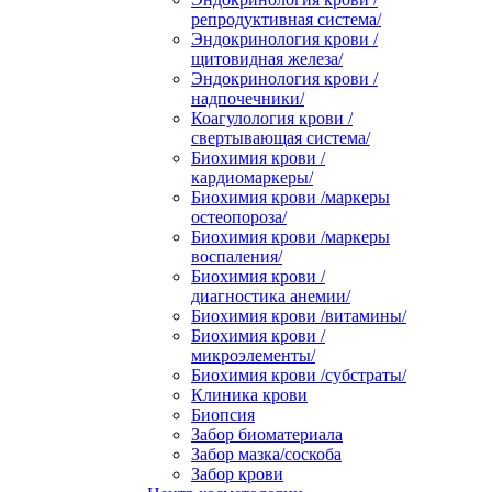
репродуктивная система/
Эндокринология крови /
щитовидная железа/
Эндокринология крови /
надпочечники/
Коагулология крови /
свертывающая система/
Биохимия крови /
кардиомаркеры/
Биохимия крови /маркеры
остеопороза/
Биохимия крови /маркеры
воспаления/
Биохимия крови /
диагностика анемии/
Биохимия крови /витамины/
Биохимия крови /
микроэлементы/
Биохимия крови /субстраты/
Клиника крови
Биопсия
Забор биоматериала
Забор мазка/соскоба
Забор крови