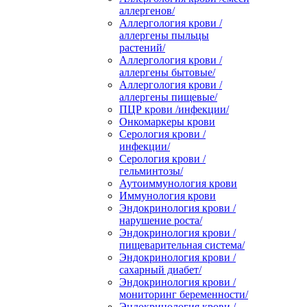
аллергенов/
Аллергология крови /
аллергены пыльцы
растений/
Аллергология крови /
аллергены бытовые/
Аллергология крови /
аллергены пищевые/
ПЦР крови /инфекции/
Онкомаркеры крови
Серология крови /
инфекции/
Серология крови /
гельминтозы/
Аутоиммунология крови
Иммунология крови
Эндокринология крови /
нарушение роста/
Эндокринология крови /
пищеварительная система/
Эндокринология крови /
сахарный диабет/
Эндокринология крови /
мониторинг беременности/
Эндокринология крови /