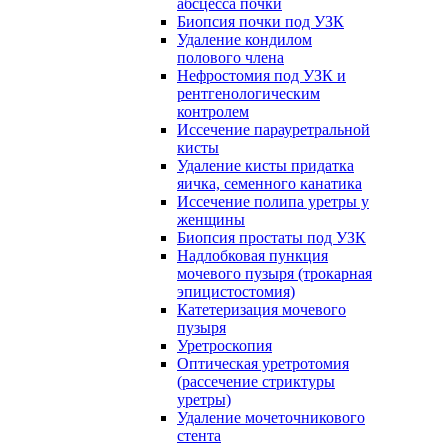
абсцесса почки
Биопсия почки под УЗК
Удаление кондилом
полового члена
Нефростомия под УЗК и
рентгенологическим
контролем
Иссечение парауретральной
кисты
Удаление кисты придатка
яичка, семенного канатика
Иссечение полипа уретры у
женщины
Биопсия простаты под УЗК
Надлобковая пункция
мочевого пузыря (трокарная
эпицистостомия)
Катетеризация мочевого
пузыря
Уретроскопия
Оптическая уретротомия
(рассечение стриктуры
уретры)
Удаление мочеточникового
стента