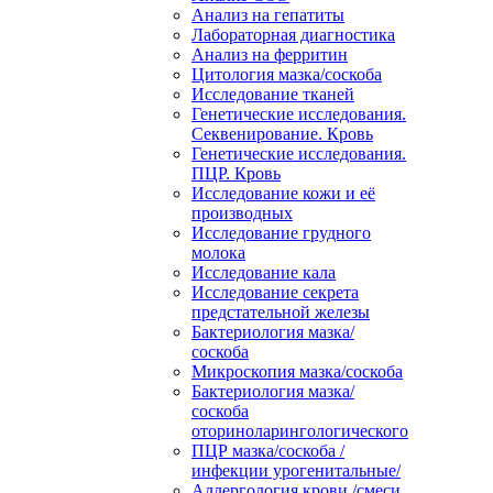
Анализ на гепатиты
Лабораторная диагностика
Анализ на ферритин
Цитология мазка/соскоба
Исследование тканей
Генетические исследования.
Секвенирование. Кровь
Генетические исследования.
ПЦР. Кровь
Исследование кожи и её
производных
Исследование грудного
молока
Исследование кала
Исследование секрета
предстательной железы
Бактериология мазка/
соскоба
Микроскопия мазка/соскоба
Бактериология мазка/
соскоба
оториноларингологического
ПЦР мазка/соскоба /
инфекции урогенитальные/
Аллергология крови /смеси