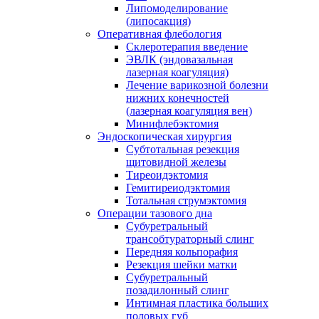
Липомоделирование
(липосакция)
Оперативная флебология
Склеротерапия введение
ЭВЛК (эндовазальная
лазерная коагуляция)
Лечение варикозной болезни
нижних конечностей
(лазерная коагуляция вен)
Минифлебэктомия
Эндоскопическая хирургия
Субтотальная резекция
щитовидной железы
Тиреоидэктомия
Гемитиреиодэктомия
Тотальная струмэктомия
Операции тазового дна
Субуретральный
трансобтураторный слинг
Передняя кольпорафия
Резекция шейки матки
Субуретральный
позадилонный слинг
Интимная пластика больших
половых губ