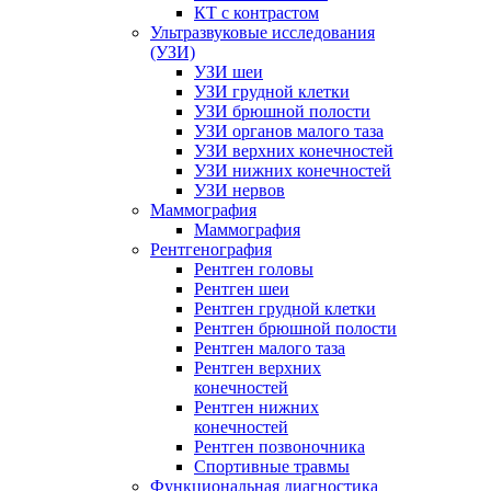
КТ с контрастом
Ультразвуковые исследования
(УЗИ)
УЗИ шеи
УЗИ грудной клетки
УЗИ брюшной полости
УЗИ органов малого таза
УЗИ верхних конечностей
УЗИ нижних конечностей
УЗИ нервов
Маммография
Маммография
Рентгенография
Рентген головы
Рентген шеи
Рентген грудной клетки
Рентген брюшной полости
Рентген малого таза
Рентген верхних
конечностей
Рентген нижних
конечностей
Рентген позвоночника
Спортивные травмы
Функциональная диагностика