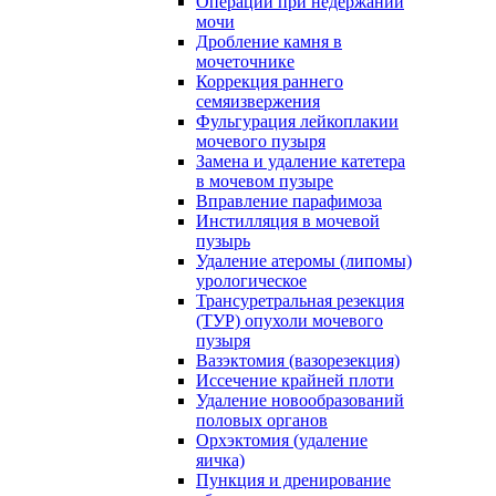
Операции при недержании
мочи
Дробление камня в
мочеточнике
Коррекция раннего
семяизвержения
Фульгурация лейкоплакии
мочевого пузыря
Замена и удаление катетера
в мочевом пузыре
Вправление парафимоза
Инстилляция в мочевой
пузырь
Удаление атеромы (липомы)
урологическое
Трансуретральная резекция
(ТУР) опухоли мочевого
пузыря
Вазэктомия (вазорезекция)
Иссечение крайней плоти
Удаление новообразований
половых органов
Орхэктомия (удаление
яичка)
Пункция и дренирование