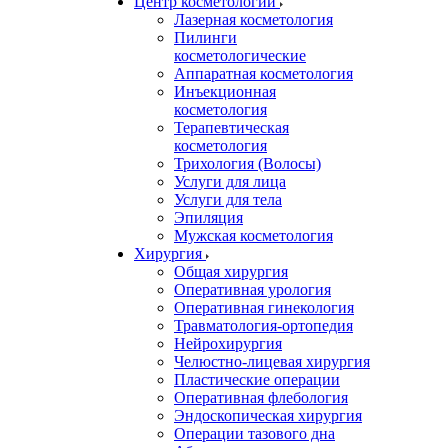
Центр косметологии
Лазерная косметология
Пилинги
косметологические
Аппаратная косметология
Инъекционная
косметология
Терапевтическая
косметология
Трихология (Волосы)
Услуги для лица
Услуги для тела
Эпиляция
Мужская косметология
Хирургия
Общая хирургия
Оперативная урология
Оперативная гинекология
Травматология-ортопедия
Нейрохирургия
Челюстно-лицевая хирургия
Пластические операции
Оперативная флебология
Эндоскопическая хирургия
Операции тазового дна