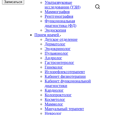
Записаться
Ультразвуковые
исследования (УЗИ)
Маммография
Рентгенография
Функциональная
диагностика (ФД)
Эндоскопия
Прием врачей
Детское отделение
Дерматолог
Эндокринолог
Пульмонолог
Андролог
Гастроэнтеролог
Гинеколог
Иглорефлексотерапевт
Кабинет физиотерапии
Кабинет функциональной
диагностики
Кардиолог
Колопроктолог
Косметолог
Маммолог
Мануальный терапевт
Невролог