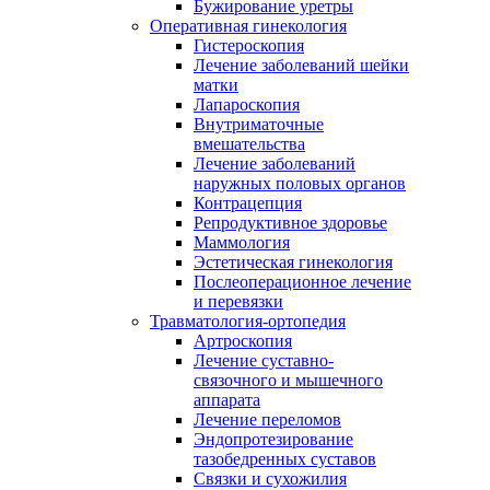
Бужирование уретры
Оперативная гинекология
Гистероскопия
Лечение заболеваний шейки
матки
Лапароскопия
Внутриматочные
вмешательства
Лечение заболеваний
наружных половых органов
Контрацепция
Репродуктивное здоровье
Маммология
Эстетическая гинекология
Послеоперационное лечение
и перевязки
Травматология-ортопедия
Артроскопия
Лечение суставно-
связочного и мышечного
аппарата
Лечение переломов
Эндопротезирование
тазобедренных суставов
Связки и сухожилия