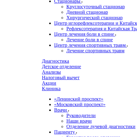
Стационары
Круглосуточный стационар
Дневной стационар
Хирургический стационар
Центр иглорефлексотерапии и Китай
Рефлексотерапия и Китайская Т
Центр лечения боли в спине
Лечение боли в спине
Центр лечения спортивных травм
Лечение спортивных травм
Диагностика
Детское отделение
Анализы
Налоговый вычет
Акции
Клиника
«Ленинский проспект»
«Московский проспект»
Врачи
Руководители
Наши врачи
Отделение лучевой диагностики
Пациенту