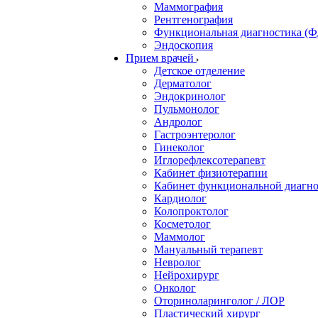
Маммография
Рентгенография
Функциональная диагностика (Ф
Эндоскопия
Прием врачей
Детское отделение
Дерматолог
Эндокринолог
Пульмонолог
Андролог
Гастроэнтеролог
Гинеколог
Иглорефлексотерапевт
Кабинет физиотерапии
Кабинет функциональной диагн
Кардиолог
Колопроктолог
Косметолог
Маммолог
Мануальный терапевт
Невролог
Нейрохирург
Онколог
Оториноларинголог / ЛОР
Пластический хирург