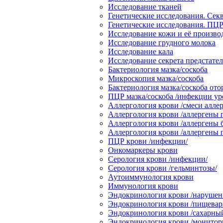
Исследование тканей
Генетические исследования. Сек
Генетические исследования. ПЦР
Исследование кожи и её произв
Исследование грудного молока
Исследование кала
Исследование секрета предстате
Бактериология мазка/соскоба
Микроскопия мазка/соскоба
Бактериология мазка/соскоба от
ПЦР мазка/соскоба /инфекции ур
Аллергология крови /смеси аллер
Аллергология крови /аллергены 
Аллергология крови /аллергены 
Аллергология крови /аллергены
ПЦР крови /инфекции/
Онкомаркеры крови
Серология крови /инфекции/
Серология крови /гельминтозы/
Аутоиммунология крови
Иммунология крови
Эндокринология крови /нарушени
Эндокринология крови /пищевари
Эндокринология крови /сахарный
Эндокринология крови /монитор