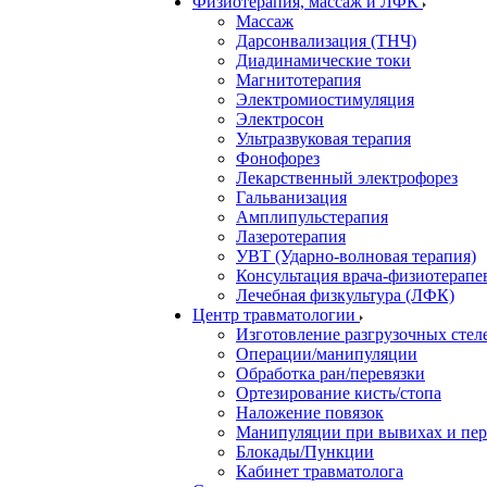
Физиотерапия, массаж и ЛФК
Массаж
Дарсонвализация (ТНЧ)
Диадинамические токи
Магнитотерапия
Электромиостимуляция
Электросон
Ультразвуковая терапия
Фонофорез
Лекарственный электрофорез
Гальванизация
Амплипульстерапия
Лазеротерапия
УВТ (Ударно-волновая терапия)
Консультация врача-физиотерапе
Лечебная физкультура (ЛФК)
Центр травматологии
Изготовление разгрузочных стел
Операции/манипуляции
Обработка ран/перевязки
Ортезирование кисть/стопа
Наложение повязок
Манипуляции при вывихах и пе
Блокады/Пункции
Кабинет травматолога