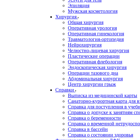
Эпиляция
Мужская косметология
Хирургия
Общая хирургия
Оперативная урология
Оперативная гинекология
Травматология-ортопедия
Нейрохирургия
Челюстно-лицевая хирургия
Пластические операции
Оперативная флебология
Эндоскопическая хирургия
Операции тазового дна
Абдоминальная хирургия
Центр хирургии грыж
Справки
Выписка из медицинской карты
Санаторно-курортная карта для 
Справка для поступления в учебн
Справка о допуске к занятиям сп
Справка о беременности
Справка о временной нетрудоспо
Справка в бассейн
Справка о состоянии здоровья