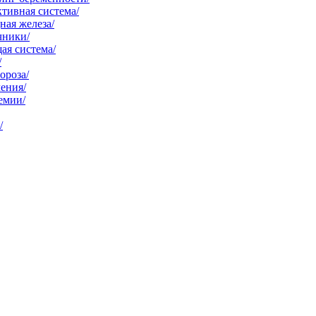
тивная система/
ая железа/
чники/
ая система/
/
ороза/
ения/
емии/
/