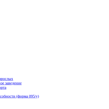
взрослых
ое заведение
орта
собности (форма 095/у)