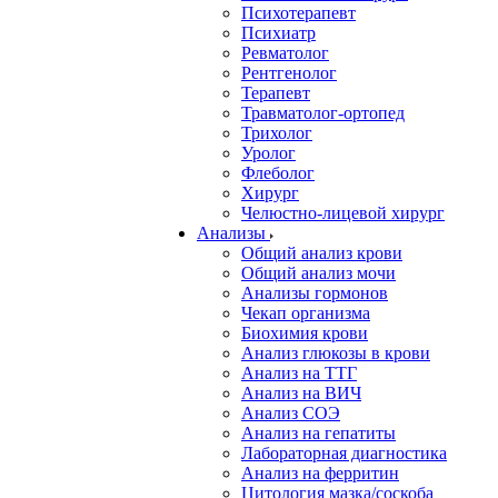
Психотерапевт
Психиатр
Ревматолог
Рентгенолог
Терапевт
Травматолог-ортопед
Трихолог
Уролог
Флеболог
Хирург
Челюстно-лицевой хирург
Анализы
Общий анализ крови
Общий анализ мочи
Анализы гормонов
Чекап организма
Биохимия крови
Анализ глюкозы в крови
Анализ на ТТГ
Анализ на ВИЧ
Анализ СОЭ
Анализ на гепатиты
Лабораторная диагностика
Анализ на ферритин
Цитология мазка/соскоба