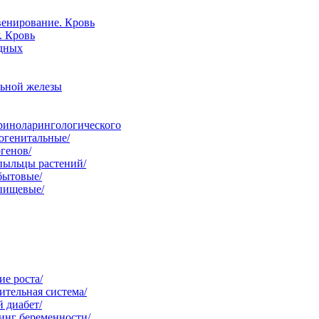
венирование. Кровь
. Кровь
одных
льной железы
ориноларингологического
огенитальные/
генов/
пыльцы растений/
бытовые/
 пищевые/
е роста/
тельная система/
 диабет/
инг беременности/