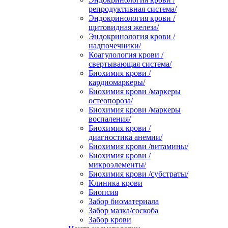
репродуктивная система/
Эндокринология крови /
щитовидная железа/
Эндокринология крови /
надпочечники/
Коагулология крови /
свертывающая система/
Биохимия крови /
кардиомаркеры/
Биохимия крови /маркеры
остеопороза/
Биохимия крови /маркеры
воспаления/
Биохимия крови /
диагностика анемии/
Биохимия крови /витамины/
Биохимия крови /
микроэлементы/
Биохимия крови /субстраты/
Клиника крови
Биопсия
Забор биоматериала
Забор мазка/соскоба
Забор крови