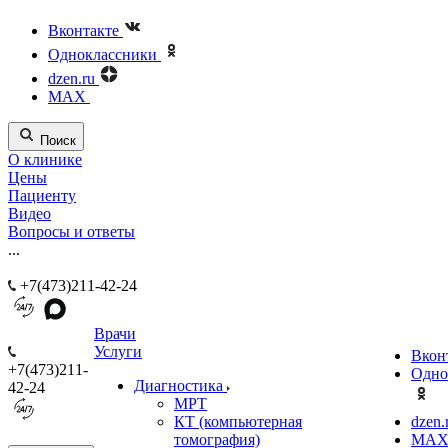
Вконтакте
Одноклассники
dzen.ru
MAX
Поиск
О клинике
Цены
Пациенту
Видео
Вопросы и ответы
...
+7(473)211-42-24
Врачи
Услуги
Вкон
+7(473)211-
Одно
Диагностика
42-24
МРТ
КТ (компьютерная
dzen.
томография)
MA