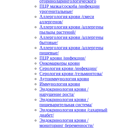
оториноларингологического
ПЦР мазка/соскоба /инфекции
урогенитальные/
Аллергология крови /смеси
аллергенов/
Аллергология крови /аллергены
пыльцы растений/
Аллергология крови /аллергены
бытовые/
Аллергология крови /аллергены
пищевые/
ПЦР крови /инфекции/
Онкомаркеры крови
Серология крови /инфекции/
Серология крови /гельминтозы/
Аутоиммунология крови
Иммунология крови
Эндокринология крови /
нарушение роста/
Эндокринология крови /
пищеварительная система/
Эндокринология крови /сахарный
диабет/
Эндокринология крови /
мониторинг беременности/