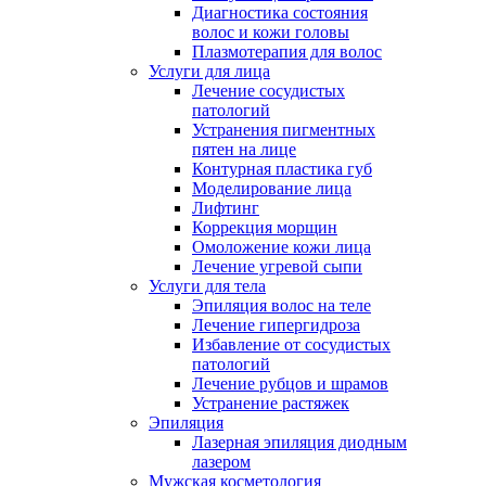
Диагностика состояния
волос и кожи головы
Плазмотерапия для волос
Услуги для лица
Лечение сосудистых
патологий
Устранения пигментных
пятен на лице
Контурная пластика губ
Моделирование лица
Лифтинг
Коррекция морщин
Омоложение кожи лица
Лечение угревой сыпи
Услуги для тела
Эпиляция волос на теле
Лечение гипергидроза
Избавление от сосудистых
патологий
Лечение рубцов и шрамов
Устранение растяжек
Эпиляция
Лазерная эпиляция диодным
лазером
Мужская косметология