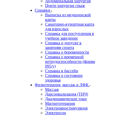
Абдоминальная хирургия
Центр хирургии грыж
Справки
Выписка из медицинской
карты
Санаторно-курортная карта
для взрослых
Справка для поступления в
учебное заведение
Справка о допуске к
занятиям спорта
Справка о беременности
Справка о временной
нетрудоспособности (форма
095/у)
Справка в бассейн
Справка о состоянии
здоровья
Физиотерапия, массаж и ЛФК
Массаж
Дарсонвализация (ТНЧ)
Диадинамические токи
Магнитотерапия
Электромиостимуляция
Электросон