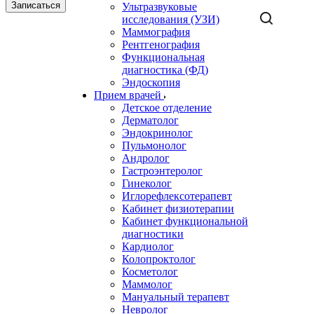
Записаться
Ультразвуковые
исследования (УЗИ)
Маммография
Рентгенография
Функциональная
диагностика (ФД)
Эндоскопия
Прием врачей
Детское отделение
Дерматолог
Эндокринолог
Пульмонолог
Андролог
Гастроэнтеролог
Гинеколог
Иглорефлексотерапевт
Кабинет физиотерапии
Кабинет функциональной
диагностики
Кардиолог
Колопроктолог
Косметолог
Маммолог
Мануальный терапевт
Невролог