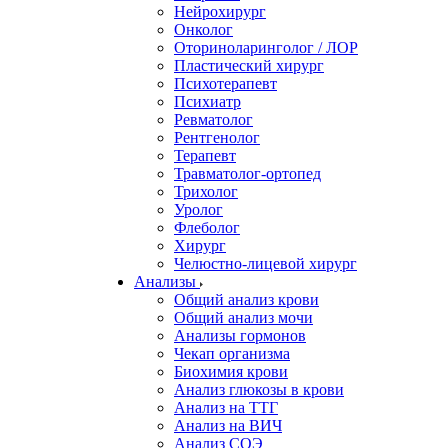
Нейрохирург
Онколог
Оториноларинголог / ЛОР
Пластический хирург
Психотерапевт
Психиатр
Ревматолог
Рентгенолог
Терапевт
Травматолог-ортопед
Трихолог
Уролог
Флеболог
Хирург
Челюстно-лицевой хирург
Анализы
Общий анализ крови
Общий анализ мочи
Анализы гормонов
Чекап организма
Биохимия крови
Анализ глюкозы в крови
Анализ на ТТГ
Анализ на ВИЧ
Анализ СОЭ