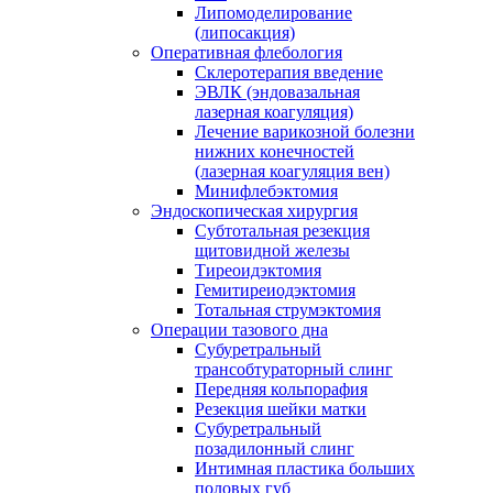
Липомоделирование
(липосакция)
Оперативная флебология
Склеротерапия введение
ЭВЛК (эндовазальная
лазерная коагуляция)
Лечение варикозной болезни
нижних конечностей
(лазерная коагуляция вен)
Минифлебэктомия
Эндоскопическая хирургия
Субтотальная резекция
щитовидной железы
Тиреоидэктомия
Гемитиреиодэктомия
Тотальная струмэктомия
Операции тазового дна
Субуретральный
трансобтураторный слинг
Передняя кольпорафия
Резекция шейки матки
Субуретральный
позадилонный слинг
Интимная пластика больших
половых губ