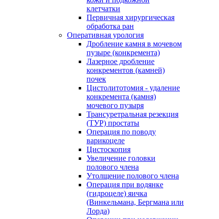
клетчатки
Первичная хирургическая
обработка ран
Оперативная урология
Дробление камня в мочевом
пузыре (конкремента)
Лазерное дробление
конкрементов (камней)
почек
Цистолитотомия - удаление
конкремента (камня)
мочевого пузыря
Трансуретральная резекция
(ТУР) простаты
Операция по поводу
варикоцеле
Цистоскопия
Увеличение головки
полового члена
Утолщение полового члена
Операция при водянке
(гидроцеле) яичка
(Винкельмана, Бергмана или
Лорда)