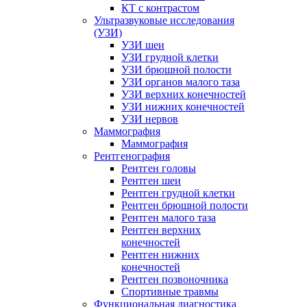
КТ с контрастом
Ультразвуковые исследования
(УЗИ)
УЗИ шеи
УЗИ грудной клетки
УЗИ брюшной полости
УЗИ органов малого таза
УЗИ верхних конечностей
УЗИ нижних конечностей
УЗИ нервов
Маммография
Маммография
Рентгенография
Рентген головы
Рентген шеи
Рентген грудной клетки
Рентген брюшной полости
Рентген малого таза
Рентген верхних
конечностей
Рентген нижних
конечностей
Рентген позвоночника
Спортивные травмы
Функциональная диагностика