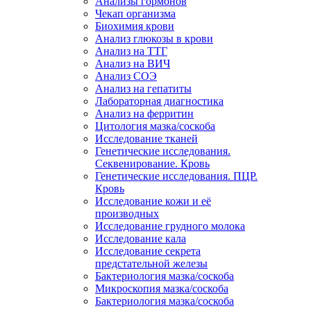
Анализы гормонов
Чекап организма
Биохимия крови
Анализ глюкозы в крови
Анализ на ТТГ
Анализ на ВИЧ
Анализ СОЭ
Анализ на гепатиты
Лабораторная диагностика
Анализ на ферритин
Цитология мазка/соскоба
Исследование тканей
Генетические исследования.
Секвенирование. Кровь
Генетические исследования. ПЦР.
Кровь
Исследование кожи и её
производных
Исследование грудного молока
Исследование кала
Исследование секрета
предстательной железы
Бактериология мазка/соскоба
Микроскопия мазка/соскоба
Бактериология мазка/соскоба