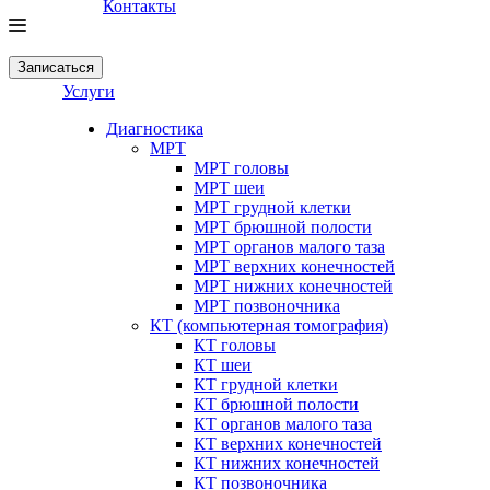
Контакты
Записаться
Услуги
Диагностика
МРТ
МРТ головы
МРТ шеи
МРТ грудной клетки
МРТ брюшной полости
МРТ органов малого таза
МРТ верхних конечностей
МРТ нижних конечностей
МРТ позвоночника
КТ (компьютерная томография)
КТ головы
КТ шеи
КТ грудной клетки
КТ брюшной полости
КТ органов малого таза
КТ верхних конечностей
КТ нижних конечностей
КТ позвоночника