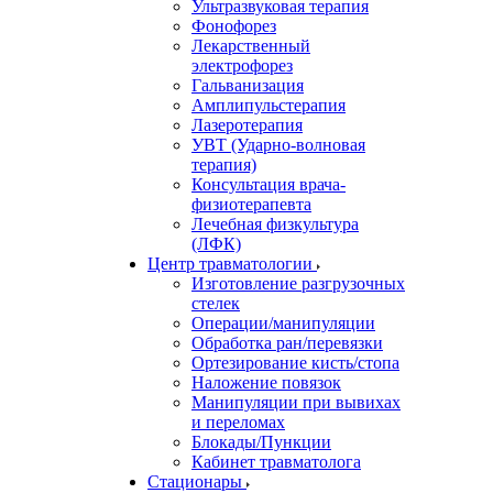
Ультразвуковая терапия
Фонофорез
Лекарственный
электрофорез
Гальванизация
Амплипульстерапия
Лазеротерапия
УВТ (Ударно-волновая
терапия)
Консультация врача-
физиотерапевта
Лечебная физкультура
(ЛФК)
Центр травматологии
Изготовление разгрузочных
стелек
Операции/манипуляции
Обработка ран/перевязки
Ортезирование кисть/стопа
Наложение повязок
Манипуляции при вывихах
и переломах
Блокады/Пункции
Кабинет травматолога
Стационары