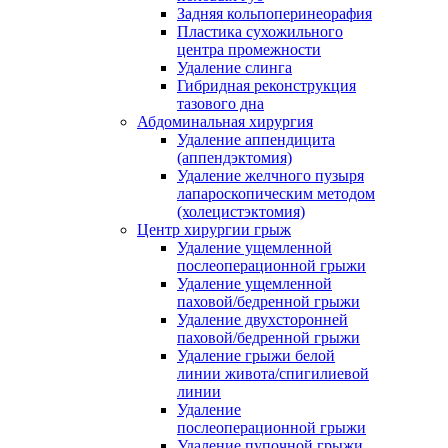
Задняя кольпоперинеорафия
Пластика сухожильного
центра промежности
Удаление слинга
Гибридная реконструкция
тазового дна
Абдоминальная хирургия
Удаление аппендицита
(аппендэктомия)
Удаление желчного пузыря
лапароскопическим методом
(холецистэктомия)
Центр хирургии грыж
Удаление ущемленной
послеоперационной грыжи
Удаление ущемленной
паховой/бедренной грыжи
Удаление двухсторонней
паховой/бедренной грыжи
Удаление грыжи белой
линии живота/спигилиевой
линии
Удаление
послеоперационной грыжи
Удаление пупочной грыжи