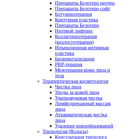
Препараты Белотеро интенс
Препараты Белотеро софт
Ботулинотерапия
Контурная пластика
Препараты Белотеро
Нитевой лифтинг
Коллагеннотерапия
(коллостотерапия)
Инъекционная интимная
пластика
Биоревитализация
PRP-терапия
Мезотерапия кожи лица и
тела
Терапевтическая косметология
Чистка лица
Уходы за кожей лица
Ультразвуковая чистка
Лимфодренажный массаж
лица
Атравматическая чистка
лица
Удаление новообразований
Трихология (Волосы)
Консультация трихолога