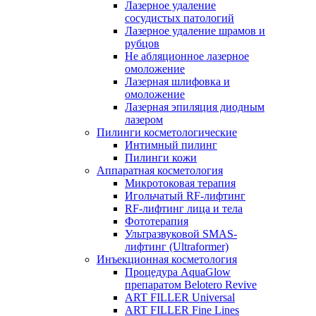
Лазерное удаление
сосудистых патологий
Лазерное удаление шрамов и
рубцов
Не абляционное лазерное
омоложение
Лазерная шлифовка и
омоложение
Лазерная эпиляция диодным
лазером
Пилинги косметологические
Интимный пилинг
Пилинги кожи
Аппаратная косметология
Микротоковая терапия
Игольчатый RF-лифтинг
RF-лифтинг лица и тела
Фототерапия
Ультразвуковой SMAS-
лифтинг (Ultraformer)
Инъекционная косметология
Процедура AquaGlow
препаратом Belotero Revive
ART FILLER Universal
ART FILLER Fine Lines