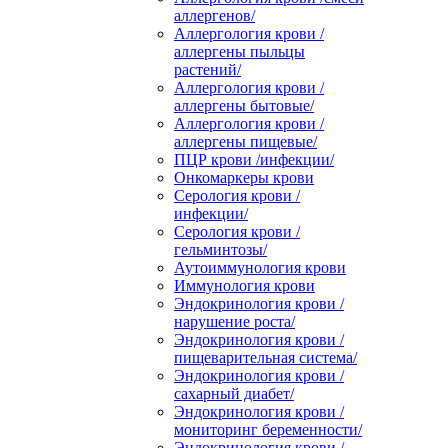
аллергенов/
Аллергология крови /
аллергены пыльцы
растений/
Аллергология крови /
аллергены бытовые/
Аллергология крови /
аллергены пищевые/
ПЦР крови /инфекции/
Онкомаркеры крови
Серология крови /
инфекции/
Серология крови /
гельминтозы/
Аутоиммунология крови
Иммунология крови
Эндокринология крови /
нарушение роста/
Эндокринология крови /
пищеварительная система/
Эндокринология крови /
сахарный диабет/
Эндокринология крови /
мониторинг беременности/
Эндокринология крови /