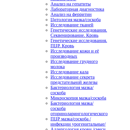
Анализ на гепатиты
Лабораторная диагностика
Анализ на ферритин
Цитология мазка/соскоба
Исследование тканей
Генетические исследования.
Секвенирование. Кровь
Генетические исследования.
ПЦР. Кровь
Исследование кожи и её
производных
Исследование грудного
молока
Исследование кала
Исследование секрета
предстательной железы
Бактериология мазка/
соскоба
Микроскопия мазка/соскоба
Бактериология мазка/
соскоба
оториноларингологического
ПЦР мазка/соскоба /
инфекции урогенитальные/
Аллергология крови /смеси