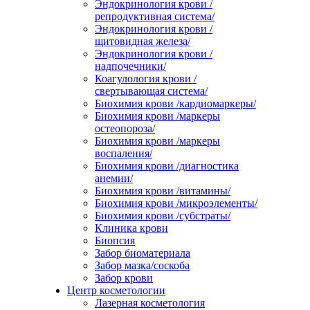
Эндокринология крови /
репродуктивная система/
Эндокринология крови /
щитовидная железа/
Эндокринология крови /
надпочечники/
Коагулология крови /
свертывающая система/
Биохимия крови /кардиомаркеры/
Биохимия крови /маркеры
остеопороза/
Биохимия крови /маркеры
воспаления/
Биохимия крови /диагностика
анемии/
Биохимия крови /витамины/
Биохимия крови /микроэлементы/
Биохимия крови /субстраты/
Клиника крови
Биопсия
Забор биоматериала
Забор мазка/соскоба
Забор крови
Центр косметологии
Лазерная косметология