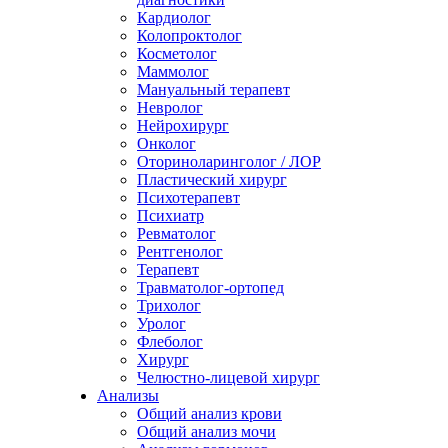
Кардиолог
Колопроктолог
Косметолог
Маммолог
Мануальный терапевт
Невролог
Нейрохирург
Онколог
Оториноларинголог / ЛОР
Пластический хирург
Психотерапевт
Психиатр
Ревматолог
Рентгенолог
Терапевт
Травматолог-ортопед
Трихолог
Уролог
Флеболог
Хирург
Челюстно-лицевой хирург
Анализы
Общий анализ крови
Общий анализ мочи