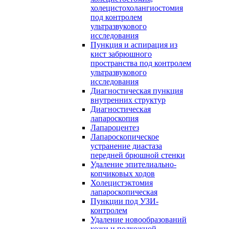
холецистохолангиостомия
под контролем
ультразвукового
исследования
Пункция и аспирация из
кист забрюшного
пространства под контролем
ультразвукового
исследования
Диагностическая пункция
внутренних структур
Диагностическая
лапароскопия
Лапароцентез
Лапароскопическое
устранение диастаза
передней брюшной стенки
Удаление эпителиально-
копчиковых ходов
Холецистэктомия
лапароскопическая
Пункции под УЗИ-
контролем
Удаление новообразований
кожи и подкожной