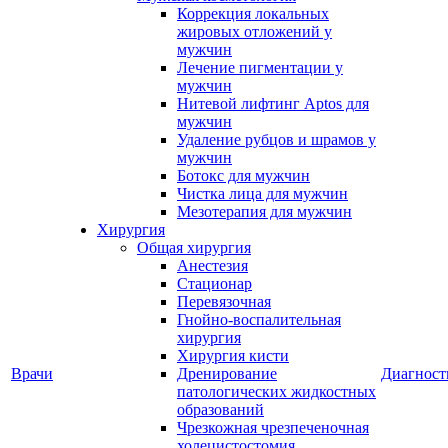
Коррекция локальных
жировых отложений у
мужчин
Лечение пигментации у
мужчин
Нитевой лифтинг Aptos для
мужчин
Удаление рубцов и шрамов у
мужчин
Ботокс для мужчин
Чистка лица для мужчин
Мезотерапия для мужчин
Хирургия
Общая хирургия
Анестезия
Стационар
Перевязочная
Гнойно-воспалительная
хирургия
Хирургия кисти
Врачи
Дренирование
Диагност
патологических жидкостных
образований
Чрезкожная чрезпеченочная
холецистостомия,