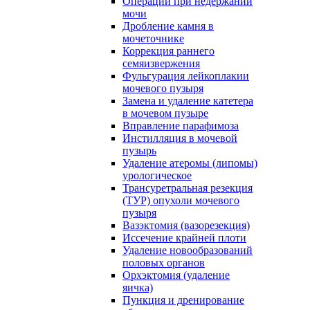
Операции при недержании
мочи
Дробление камня в
мочеточнике
Коррекция раннего
семяизвержения
Фульгурация лейкоплакии
мочевого пузыря
Замена и удаление катетера
в мочевом пузыре
Вправление парафимоза
Инстилляция в мочевой
пузырь
Удаление атеромы (липомы)
урологическое
Трансуретральная резекция
(ТУР) опухоли мочевого
пузыря
Вазэктомия (вазорезекция)
Иссечение крайней плоти
Удаление новообразований
половых органов
Орхэктомия (удаление
яичка)
Пункция и дренирование