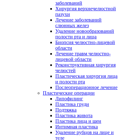
заболеваний
Хирургия верхнечелюстной
пазухи
Лечение заболеваний
слюнных желез
Удаление новообразований
полости рта и лица
Биопсия челюстно-лицевой
области
Лечение травм челюстно-
лицевой области
Реконструктивная хирургия
челюстей
Пластическая хирургия лица
и полости рта
Послеоперационное лечение
Пластические операции
Липофилинг
Пластика груди
Подтяжка
Пластика живота
Пластика лица и шеи
Интимная пластика
Удаление рубцов на лице и
теле