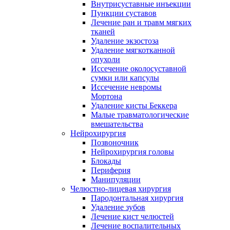
Внутрисуставные инъекции
Пункции суставов
Лечение ран и травм мягких
тканей
Удаление экзостоза
Удаление мягкотканной
опухоли
Иссечение околосуставной
сумки или капсулы
Иссечение невромы
Мортона
Удаление кисты Беккера
Малые травматологические
вмешательства
Нейрохирургия
Позвоночник
Нейрохирургия головы
Блокады
Периферия
Манипуляции
Челюстно-лицевая хирургия
Пародонтальная хирургия
Удаление зубов
Лечение кист челюстей
Лечение воспалительных