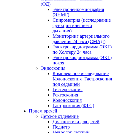
(ФД)
Электронейромиография
(ЭНМГ)
Спирометрия (исследование
функции внешнего
дыхания)
Мониторинг артериального
давления 24 часа (СМАД)
Электрокардиограмма (ЭКГ)
по Холтеру 24 часа
Электрокардиограмма (ЭКГ)
покоя
Эндоскопия
Комплексное исследование
Колоноскопия+Гастроскопия
под седацией
Гистероскопия
Ректоскопия
Колоноскопия
Гастроскопия (ФГС)
Прием врачей
Детское отделение
Диагностика для детей
Педиатр
Невролог детский