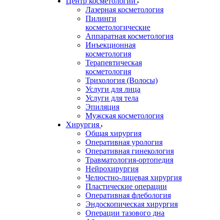
Центр косметологии
Лазерная косметология
Пилинги
косметологические
Аппаратная косметология
Инъекционная
косметология
Терапевтическая
косметология
Трихология (Волосы)
Услуги для лица
Услуги для тела
Эпиляция
Мужская косметология
Хирургия
Общая хирургия
Оперативная урология
Оперативная гинекология
Травматология-ортопедия
Нейрохирургия
Челюстно-лицевая хирургия
Пластические операции
Оперативная флебология
Эндоскопическая хирургия
Операции тазового дна