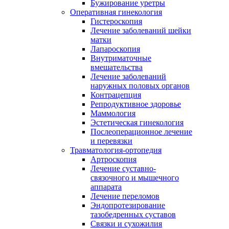
Бужирование уретры
Оперативная гинекология
Гистероскопия
Лечение заболеваний шейки
матки
Лапароскопия
Внутриматочные
вмешательства
Лечение заболеваний
наружных половых органов
Контрацепция
Репродуктивное здоровье
Маммология
Эстетическая гинекология
Послеоперационное лечение
и перевязки
Травматология-ортопедия
Артроскопия
Лечение суставно-
связочного и мышечного
аппарата
Лечение переломов
Эндопротезирование
тазобедренных суставов
Связки и сухожилия