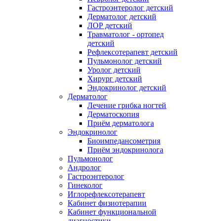
Гастроэнтеролог детский
Дерматолог детский
ЛОР детский
Травматолог - ортопед
детский
Рефлексотерапевт детский
Пульмонолог детский
Уролог детский
Хирург детский
Эндокринолог детский
Дерматолог
Лечение грибка ногтей
Дерматоскопия
Приём дерматолога
Эндокринолог
Биоимпедансометрия
Приём эндокринолога
Пульмонолог
Андролог
Гастроэнтеролог
Гинеколог
Иглорефлексотерапевт
Кабинет физиотерапии
Кабинет функциональной
диагностики