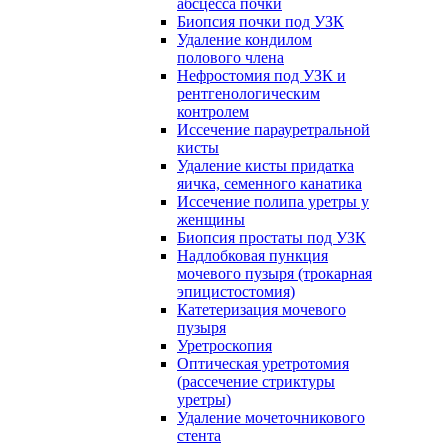
абсцесса почки
Биопсия почки под УЗК
Удаление кондилом
полового члена
Нефростомия под УЗК и
рентгенологическим
контролем
Иссечение парауретральной
кисты
Удаление кисты придатка
яичка, семенного канатика
Иссечение полипа уретры у
женщины
Биопсия простаты под УЗК
Надлобковая пункция
мочевого пузыря (трокарная
эпицистостомия)
Катетеризация мочевого
пузыря
Уретроскопия
Оптическая уретротомия
(рассечение стриктуры
уретры)
Удаление мочеточникового
стента