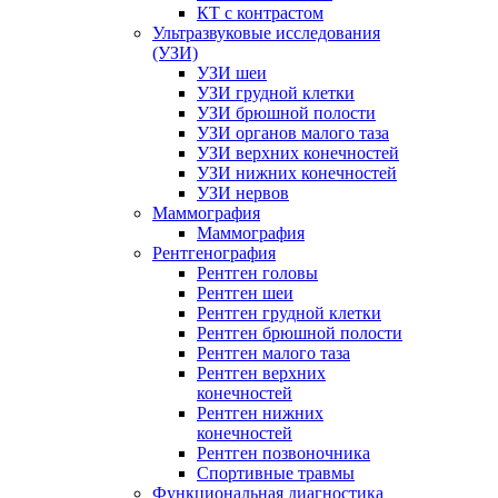
КТ с контрастом
Ультразвуковые исследования
(УЗИ)
УЗИ шеи
УЗИ грудной клетки
УЗИ брюшной полости
УЗИ органов малого таза
УЗИ верхних конечностей
УЗИ нижних конечностей
УЗИ нервов
Маммография
Маммография
Рентгенография
Рентген головы
Рентген шеи
Рентген грудной клетки
Рентген брюшной полости
Рентген малого таза
Рентген верхних
конечностей
Рентген нижних
конечностей
Рентген позвоночника
Спортивные травмы
Функциональная диагностика