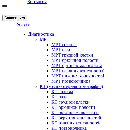
Контакты
Записаться
Услуги
Диагностика
МРТ
МРТ головы
МРТ шеи
МРТ грудной клетки
МРТ брюшной полости
МРТ органов малого таза
МРТ верхних конечностей
МРТ нижних конечностей
МРТ позвоночника
КТ (компьютерная томография)
КТ головы
КТ шеи
КТ грудной клетки
КТ брюшной полости
КТ органов малого таза
КТ верхних конечностей
КТ нижних конечностей
КТ позвоночника