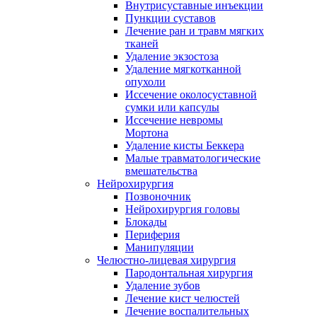
Внутрисуставные инъекции
Пункции суставов
Лечение ран и травм мягких
тканей
Удаление экзостоза
Удаление мягкотканной
опухоли
Иссечение околосуставной
сумки или капсулы
Иссечение невромы
Мортона
Удаление кисты Беккера
Малые травматологические
вмешательства
Нейрохирургия
Позвоночник
Нейрохирургия головы
Блокады
Периферия
Манипуляции
Челюстно-лицевая хирургия
Пародонтальная хирургия
Удаление зубов
Лечение кист челюстей
Лечение воспалительных