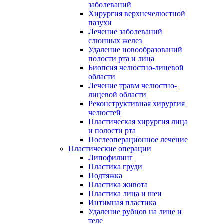
заболеваний
Хирургия верхнечелюстной
пазухи
Лечение заболеваний
слюнных желез
Удаление новообразований
полости рта и лица
Биопсия челюстно-лицевой
области
Лечение травм челюстно-
лицевой области
Реконструктивная хирургия
челюстей
Пластическая хирургия лица
и полости рта
Послеоперационное лечение
Пластические операции
Липофилинг
Пластика груди
Подтяжка
Пластика живота
Пластика лица и шеи
Интимная пластика
Удаление рубцов на лице и
теле