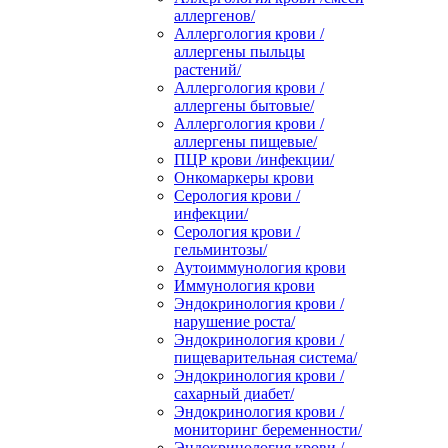
аллергенов/
Аллергология крови /
аллергены пыльцы
растений/
Аллергология крови /
аллергены бытовые/
Аллергология крови /
аллергены пищевые/
ПЦР крови /инфекции/
Онкомаркеры крови
Серология крови /
инфекции/
Серология крови /
гельминтозы/
Аутоиммунология крови
Иммунология крови
Эндокринология крови /
нарушение роста/
Эндокринология крови /
пищеварительная система/
Эндокринология крови /
сахарный диабет/
Эндокринология крови /
мониторинг беременности/
Эндокринология крови /