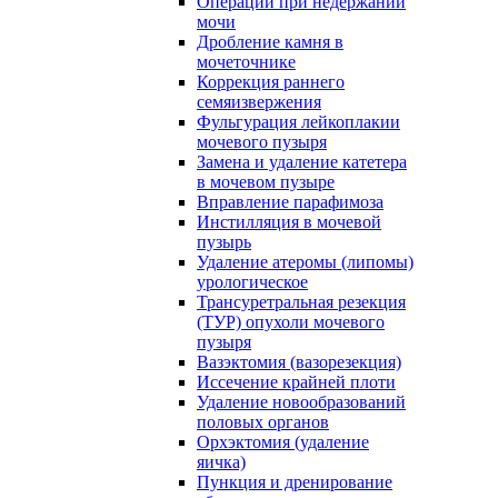
Операции при недержании
мочи
Дробление камня в
мочеточнике
Коррекция раннего
семяизвержения
Фульгурация лейкоплакии
мочевого пузыря
Замена и удаление катетера
в мочевом пузыре
Вправление парафимоза
Инстилляция в мочевой
пузырь
Удаление атеромы (липомы)
урологическое
Трансуретральная резекция
(ТУР) опухоли мочевого
пузыря
Вазэктомия (вазорезекция)
Иссечение крайней плоти
Удаление новообразований
половых органов
Орхэктомия (удаление
яичка)
Пункция и дренирование