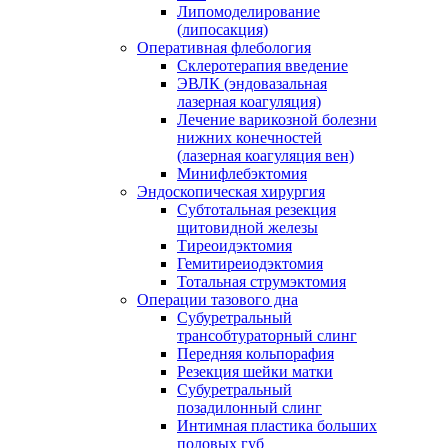
Липомоделирование
(липосакция)
Оперативная флебология
Склеротерапия введение
ЭВЛК (эндовазальная
лазерная коагуляция)
Лечение варикозной болезни
нижних конечностей
(лазерная коагуляция вен)
Минифлебэктомия
Эндоскопическая хирургия
Субтотальная резекция
щитовидной железы
Тиреоидэктомия
Гемитиреиодэктомия
Тотальная струмэктомия
Операции тазового дна
Субуретральный
трансобтураторный слинг
Передняя кольпорафия
Резекция шейки матки
Субуретральный
позадилонный слинг
Интимная пластика больших
половых губ