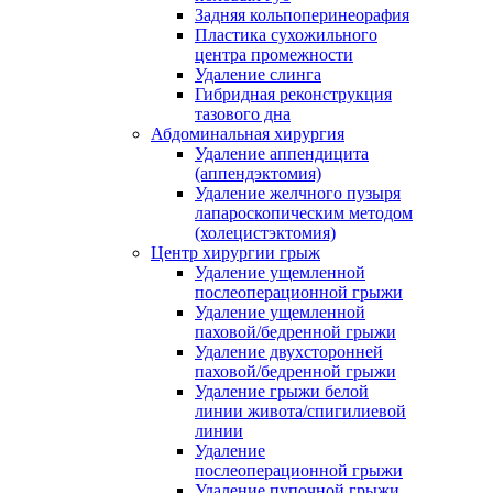
Задняя кольпоперинеорафия
Пластика сухожильного
центра промежности
Удаление слинга
Гибридная реконструкция
тазового дна
Абдоминальная хирургия
Удаление аппендицита
(аппендэктомия)
Удаление желчного пузыря
лапароскопическим методом
(холецистэктомия)
Центр хирургии грыж
Удаление ущемленной
послеоперационной грыжи
Удаление ущемленной
паховой/бедренной грыжи
Удаление двухсторонней
паховой/бедренной грыжи
Удаление грыжи белой
линии живота/спигилиевой
линии
Удаление
послеоперационной грыжи
Удаление пупочной грыжи