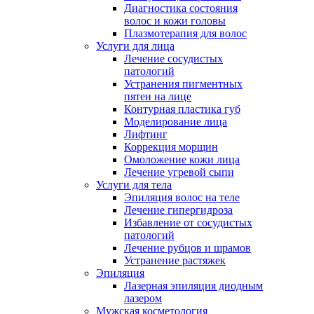
Диагностика состояния
волос и кожи головы
Плазмотерапия для волос
Услуги для лица
Лечение сосудистых
патологий
Устранения пигментных
пятен на лице
Контурная пластика губ
Моделирование лица
Лифтинг
Коррекция морщин
Омоложение кожи лица
Лечение угревой сыпи
Услуги для тела
Эпиляция волос на теле
Лечение гипергидроза
Избавление от сосудистых
патологий
Лечение рубцов и шрамов
Устранение растяжек
Эпиляция
Лазерная эпиляция диодным
лазером
Мужская косметология