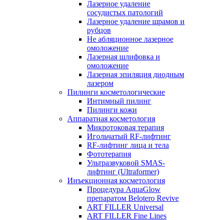
Лазерное удаление
сосудистых патологий
Лазерное удаление шрамов и
рубцов
Не абляционное лазерное
омоложение
Лазерная шлифовка и
омоложение
Лазерная эпиляция диодным
лазером
Пилинги косметологические
Интимный пилинг
Пилинги кожи
Аппаратная косметология
Микротоковая терапия
Игольчатый RF-лифтинг
RF-лифтинг лица и тела
Фототерапия
Ультразвуковой SMAS-
лифтинг (Ultraformer)
Инъекционная косметология
Процедура AquaGlow
препаратом Belotero Revive
ART FILLER Universal
ART FILLER Fine Lines