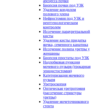
абсцесса почки
Биопсия почки под УЗК
Удаление кондилом
полового члена
Нефростомия под УЗК и
рентгенологическим
контролем
Иссечение парауретральной
кисты
Удаление кисты придатка
яичка, семенного канатика
Иссечение полипа уретры у
женщины
Биопсия простаты под УЗК
Надлобковая пункция
мочевого пузыря (трокарная
эпицистостомия)
Катетеризация мочевого
пузыря
Уретроскопия
Оптическая уретротомия
(рассечение стриктуры
уретры)
Удаление мочеточникового
стента