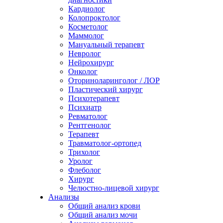
Кардиолог
Колопроктолог
Косметолог
Маммолог
Мануальный терапевт
Невролог
Нейрохирург
Онколог
Оториноларинголог / ЛОР
Пластический хирург
Психотерапевт
Психиатр
Ревматолог
Рентгенолог
Терапевт
Травматолог-ортопед
Трихолог
Уролог
Флеболог
Хирург
Челюстно-лицевой хирург
Анализы
Общий анализ крови
Общий анализ мочи