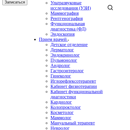
Записаться
Ультразвуковые
исследования (УЗИ)
Маммография
Рентгенография
Функциональная
диагностика (ФД)
Эндоскопия
Прием врачей
Детское отделение
Дерматолог
Эндокринолог
Пульмонолог
Андролог
Гастроэнтеролог
Гинеколог
Иглорефлексотерапевт
Кабинет физиотерапии
Кабинет функциональной
диагностики
Кардиолог
Колопроктолог
Косметолог
Маммолог
Мануальный терапевт
Невролог