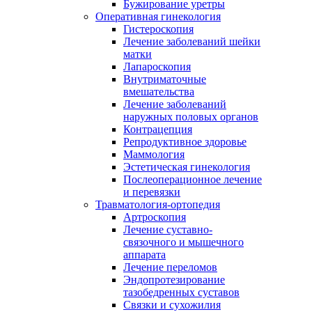
Бужирование уретры
Оперативная гинекология
Гистероскопия
Лечение заболеваний шейки
матки
Лапароскопия
Внутриматочные
вмешательства
Лечение заболеваний
наружных половых органов
Контрацепция
Репродуктивное здоровье
Маммология
Эстетическая гинекология
Послеоперационное лечение
и перевязки
Травматология-ортопедия
Артроскопия
Лечение суставно-
связочного и мышечного
аппарата
Лечение переломов
Эндопротезирование
тазобедренных суставов
Связки и сухожилия