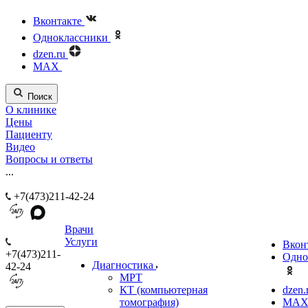
Вконтакте
Одноклассники
dzen.ru
MAX
Поиск
О клинике
Цены
Пациенту
Видео
Вопросы и ответы
...
+7(473)211-42-24
Врачи
Услуги
Вкон
+7(473)211-
Одно
Диагностика
42-24
МРТ
КТ (компьютерная
dzen.
томография)
MA