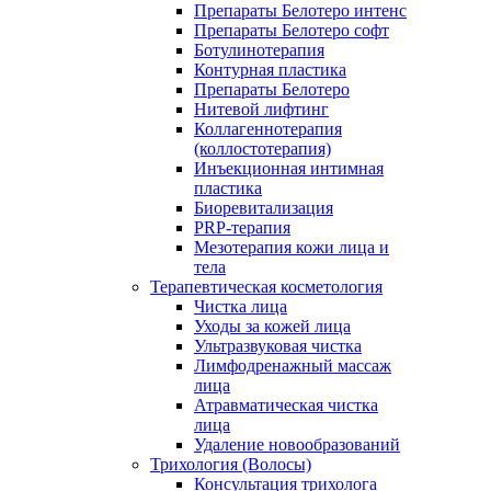
Препараты Белотеро интенс
Препараты Белотеро софт
Ботулинотерапия
Контурная пластика
Препараты Белотеро
Нитевой лифтинг
Коллагеннотерапия
(коллостотерапия)
Инъекционная интимная
пластика
Биоревитализация
PRP-терапия
Мезотерапия кожи лица и
тела
Терапевтическая косметология
Чистка лица
Уходы за кожей лица
Ультразвуковая чистка
Лимфодренажный массаж
лица
Атравматическая чистка
лица
Удаление новообразований
Трихология (Волосы)
Консультация трихолога