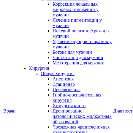
Коррекция локальных
жировых отложений у
мужчин
Лечение пигментации у
мужчин
Нитевой лифтинг Aptos для
мужчин
Удаление рубцов и шрамов у
мужчин
Ботокс для мужчин
Чистка лица для мужчин
Мезотерапия для мужчин
Хирургия
Общая хирургия
Анестезия
Стационар
Перевязочная
Гнойно-воспалительная
хирургия
Хирургия кисти
Врачи
Дренирование
Диагност
патологических жидкостных
образований
Чрезкожная чрезпеченочная
холецистостомия,