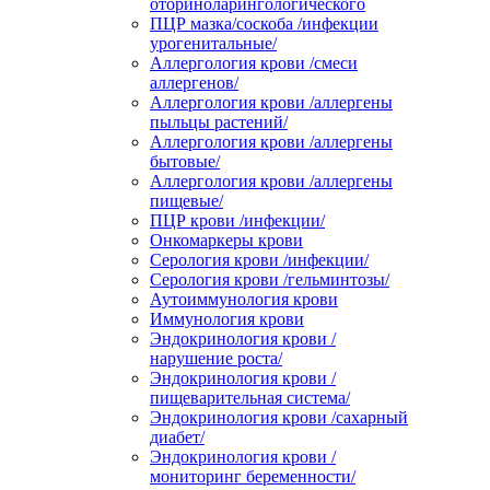
оториноларингологического
ПЦР мазка/соскоба /инфекции
урогенитальные/
Аллергология крови /смеси
аллергенов/
Аллергология крови /аллергены
пыльцы растений/
Аллергология крови /аллергены
бытовые/
Аллергология крови /аллергены
пищевые/
ПЦР крови /инфекции/
Онкомаркеры крови
Серология крови /инфекции/
Серология крови /гельминтозы/
Аутоиммунология крови
Иммунология крови
Эндокринология крови /
нарушение роста/
Эндокринология крови /
пищеварительная система/
Эндокринология крови /сахарный
диабет/
Эндокринология крови /
мониторинг беременности/