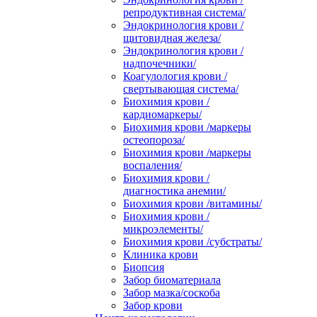
репродуктивная система/
Эндокринология крови /
щитовидная железа/
Эндокринология крови /
надпочечники/
Коагулология крови /
свертывающая система/
Биохимия крови /
кардиомаркеры/
Биохимия крови /маркеры
остеопороза/
Биохимия крови /маркеры
воспаления/
Биохимия крови /
диагностика анемии/
Биохимия крови /витамины/
Биохимия крови /
микроэлементы/
Биохимия крови /субстраты/
Клиника крови
Биопсия
Забор биоматериала
Забор мазка/соскоба
Забор крови