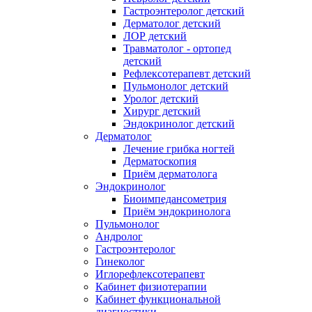
Гастроэнтеролог детский
Дерматолог детский
ЛОР детский
Травматолог - ортопед
детский
Рефлексотерапевт детский
Пульмонолог детский
Уролог детский
Хирург детский
Эндокринолог детский
Дерматолог
Лечение грибка ногтей
Дерматоскопия
Приём дерматолога
Эндокринолог
Биоимпедансометрия
Приём эндокринолога
Пульмонолог
Андролог
Гастроэнтеролог
Гинеколог
Иглорефлексотерапевт
Кабинет физиотерапии
Кабинет функциональной
диагностики