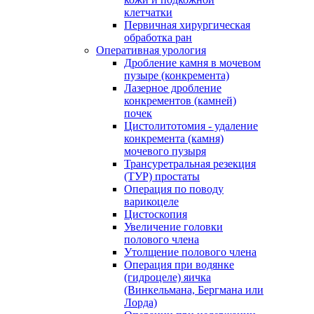
клетчатки
Первичная хирургическая
обработка ран
Оперативная урология
Дробление камня в мочевом
пузыре (конкремента)
Лазерное дробление
конкрементов (камней)
почек
Цистолитотомия - удаление
конкремента (камня)
мочевого пузыря
Трансуретральная резекция
(ТУР) простаты
Операция по поводу
варикоцеле
Цистоскопия
Увеличение головки
полового члена
Утолщение полового члена
Операция при водянке
(гидроцеле) яичка
(Винкельмана, Бергмана или
Лорда)