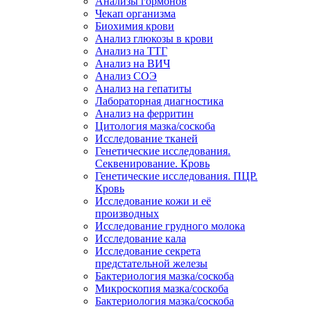
Анализы гормонов
Чекап организма
Биохимия крови
Анализ глюкозы в крови
Анализ на ТТГ
Анализ на ВИЧ
Анализ СОЭ
Анализ на гепатиты
Лабораторная диагностика
Анализ на ферритин
Цитология мазка/соскоба
Исследование тканей
Генетические исследования.
Секвенирование. Кровь
Генетические исследования. ПЦР.
Кровь
Исследование кожи и её
производных
Исследование грудного молока
Исследование кала
Исследование секрета
предстательной железы
Бактериология мазка/соскоба
Микроскопия мазка/соскоба
Бактериология мазка/соскоба