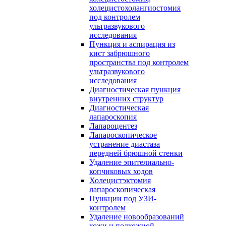
холецистохолангиостомия
под контролем
ультразвукового
исследования
Пункция и аспирация из
кист забрюшного
пространства под контролем
ультразвукового
исследования
Диагностическая пункция
внутренних структур
Диагностическая
лапароскопия
Лапароцентез
Лапароскопическое
устранение диастаза
передней брюшной стенки
Удаление эпителиально-
копчиковых ходов
Холецистэктомия
лапароскопическая
Пункции под УЗИ-
контролем
Удаление новообразований
кожи и подкожной