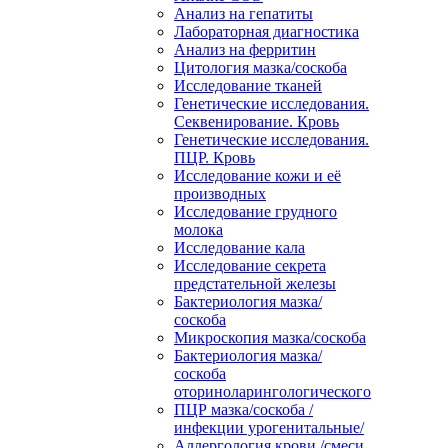
Анализ на гепатиты
Лабораторная диагностика
Анализ на ферритин
Цитология мазка/соскоба
Исследование тканей
Генетические исследования.
Секвенирование. Кровь
Генетические исследования.
ПЦР. Кровь
Исследование кожи и её
производных
Исследование грудного
молока
Исследование кала
Исследование секрета
предстательной железы
Бактериология мазка/
соскоба
Микроскопия мазка/соскоба
Бактериология мазка/
соскоба
оториноларингологического
ПЦР мазка/соскоба /
инфекции урогенитальные/
Аллергология крови /смеси