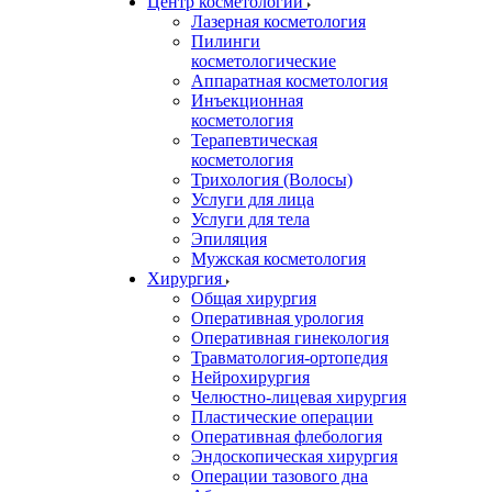
Центр косметологии
Лазерная косметология
Пилинги
косметологические
Аппаратная косметология
Инъекционная
косметология
Терапевтическая
косметология
Трихология (Волосы)
Услуги для лица
Услуги для тела
Эпиляция
Мужская косметология
Хирургия
Общая хирургия
Оперативная урология
Оперативная гинекология
Травматология-ортопедия
Нейрохирургия
Челюстно-лицевая хирургия
Пластические операции
Оперативная флебология
Эндоскопическая хирургия
Операции тазового дна