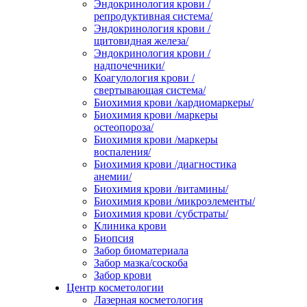
Эндокринология крови /
репродуктивная система/
Эндокринология крови /
щитовидная железа/
Эндокринология крови /
надпочечники/
Коагулология крови /
свертывающая система/
Биохимия крови /кардиомаркеры/
Биохимия крови /маркеры
остеопороза/
Биохимия крови /маркеры
воспаления/
Биохимия крови /диагностика
анемии/
Биохимия крови /витамины/
Биохимия крови /микроэлементы/
Биохимия крови /субстраты/
Клиника крови
Биопсия
Забор биоматериала
Забор мазка/соскоба
Забор крови
Центр косметологии
Лазерная косметология