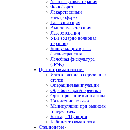
Ультразвуковая терапия
Фонофорез
Лекарственный
электрофорез
Гальванизация
Амплипульстерапия
Лазеротерапия
УВТ (Ударно-волновая
терапия)
Консультация врача-
физиотерапевта
Лечебная физкультура
(ЛФК)
Центр травматологии
Изготовление разгрузочных
стелек
Операции/манипуляции
Обработка ран/перевязки
Ортезирование кисть/стопа
Наложение повязок
Манипуляции при вывихах
и переломах
Блокады/Пункции
Кабинет травматолога
Стационары