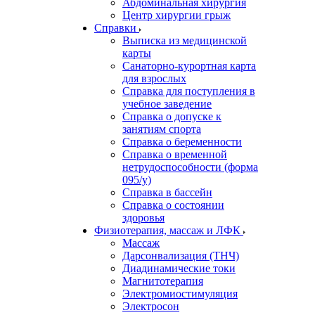
Абдоминальная хирургия
Центр хирургии грыж
Справки
Выписка из медицинской
карты
Санаторно-курортная карта
для взрослых
Справка для поступления в
учебное заведение
Справка о допуске к
занятиям спорта
Справка о беременности
Справка о временной
нетрудоспособности (форма
095/у)
Справка в бассейн
Справка о состоянии
здоровья
Физиотерапия, массаж и ЛФК
Массаж
Дарсонвализация (ТНЧ)
Диадинамические токи
Магнитотерапия
Электромиостимуляция
Электросон