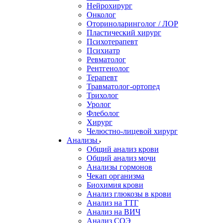
Нейрохирург
Онколог
Оториноларинголог / ЛОР
Пластический хирург
Психотерапевт
Психиатр
Ревматолог
Рентгенолог
Терапевт
Травматолог-ортопед
Трихолог
Уролог
Флеболог
Хирург
Челюстно-лицевой хирург
Анализы
Общий анализ крови
Общий анализ мочи
Анализы гормонов
Чекап организма
Биохимия крови
Анализ глюкозы в крови
Анализ на ТТГ
Анализ на ВИЧ
Анализ СОЭ