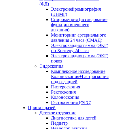
(ФД)
Электронейромиография
(ЭНМГ)
Спирометрия (исследование
функции внешнего
дыхания)
Мониторинг артериального
давления 24 часа (СМАД)
Электрокардиограмма (ЭКГ)
по Холтеру 24 часа
Электрокардиограмма (ЭКГ)
покоя
Эндоскопия
Комплексное исследование
Колоноскопия+Гастроскопия
под седацией
Гистероскопия
Ректоскопия
Колоноскопия
Гастроскопия (ФГС)
Прием врачей
Детское отделение
Диагностика для детей
Педиатр
Невролог детский