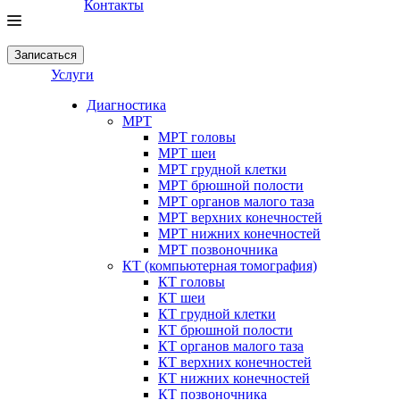
Контакты
Записаться
Услуги
Диагностика
МРТ
МРТ головы
МРТ шеи
МРТ грудной клетки
МРТ брюшной полости
МРТ органов малого таза
МРТ верхних конечностей
МРТ нижних конечностей
МРТ позвоночника
КТ (компьютерная томография)
КТ головы
КТ шеи
КТ грудной клетки
КТ брюшной полости
КТ органов малого таза
КТ верхних конечностей
КТ нижних конечностей
КТ позвоночника