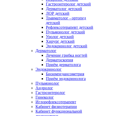
Гастроэнтеролог детский
Дерматолог детский
ЛОР детский
Травматолог - ортопед
детский
Рефлексотерапевт детский
Пульмонолог детский
Уролог детский
Хирург детский
Эндокринолог детский
Дерматолог
Лечение грибка ногтей
Дерматоскопия
Приём дерматолога
Эндокринолог
Биоимпедансометрия
Приём эндокринолога
Пульмонолог
Андролог
Гастроэнтеролог
Гинеколог
Иглорефлексотерапевт
Кабинет физиотерапии
Кабинет функциональной
диагностики