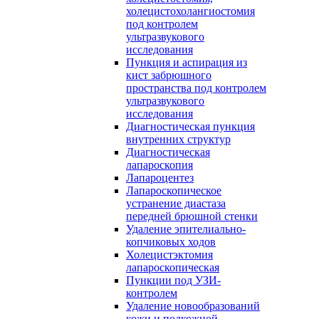
холецистохолангиостомия
под контролем
ультразвукового
исследования
Пункция и аспирация из
кист забрюшного
пространства под контролем
ультразвукового
исследования
Диагностическая пункция
внутренних структур
Диагностическая
лапароскопия
Лапароцентез
Лапароскопическое
устранение диастаза
передней брюшной стенки
Удаление эпителиально-
копчиковых ходов
Холецистэктомия
лапароскопическая
Пункции под УЗИ-
контролем
Удаление новообразований
кожи и подкожной