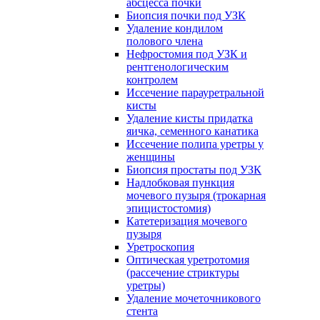
абсцесса почки
Биопсия почки под УЗК
Удаление кондилом
полового члена
Нефростомия под УЗК и
рентгенологическим
контролем
Иссечение парауретральной
кисты
Удаление кисты придатка
яичка, семенного канатика
Иссечение полипа уретры у
женщины
Биопсия простаты под УЗК
Надлобковая пункция
мочевого пузыря (трокарная
эпицистостомия)
Катетеризация мочевого
пузыря
Уретроскопия
Оптическая уретротомия
(рассечение стриктуры
уретры)
Удаление мочеточникового
стента