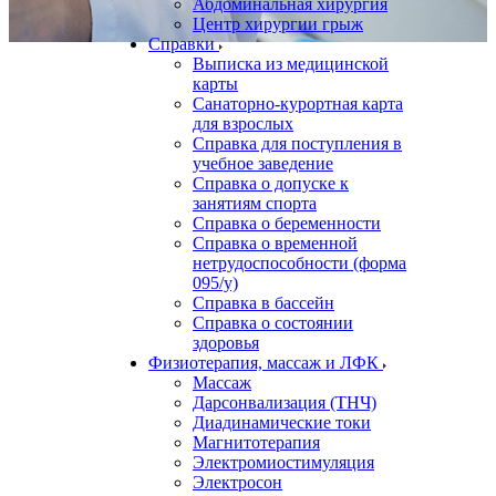
Абдоминальная хирургия
Центр хирургии грыж
Справки
Выписка из медицинской
карты
Санаторно-курортная карта
для взрослых
Справка для поступления в
учебное заведение
Справка о допуске к
занятиям спорта
Справка о беременности
Справка о временной
нетрудоспособности (форма
095/у)
Справка в бассейн
Справка о состоянии
здоровья
Физиотерапия, массаж и ЛФК
Массаж
Дарсонвализация (ТНЧ)
Диадинамические токи
Магнитотерапия
Электромиостимуляция
Электросон