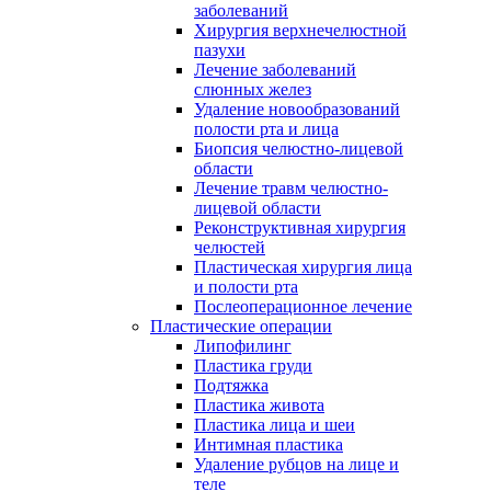
заболеваний
Хирургия верхнечелюстной
пазухи
Лечение заболеваний
слюнных желез
Удаление новообразований
полости рта и лица
Биопсия челюстно-лицевой
области
Лечение травм челюстно-
лицевой области
Реконструктивная хирургия
челюстей
Пластическая хирургия лица
и полости рта
Послеоперационное лечение
Пластические операции
Липофилинг
Пластика груди
Подтяжка
Пластика живота
Пластика лица и шеи
Интимная пластика
Удаление рубцов на лице и
теле