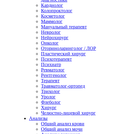
Кардиолог
Колопроктолог
Косметолог
Маммолог
Мануальный терапевт
Невролог
Нейрохирург
Онколог
Оториноларинголог / ЛОР
Пластический хирург
Психотерапевт
Психиатр
Ревматолог
Рентгенолог
Терапевт
Травматолог-ортопед
Трихолог
Уролог
Флеболог
Хирург
Челюстно-лицевой хирург
Анализы
Общий анализ крови
Общий анализ мочи