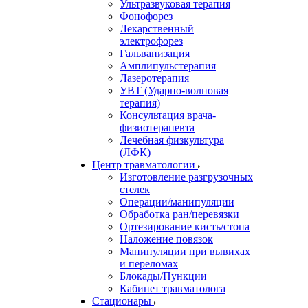
Ультразвуковая терапия
Фонофорез
Лекарственный
электрофорез
Гальванизация
Амплипульстерапия
Лазеротерапия
УВТ (Ударно-волновая
терапия)
Консультация врача-
физиотерапевта
Лечебная физкультура
(ЛФК)
Центр травматологии
Изготовление разгрузочных
стелек
Операции/манипуляции
Обработка ран/перевязки
Ортезирование кисть/стопа
Наложение повязок
Манипуляции при вывихах
и переломах
Блокады/Пункции
Кабинет травматолога
Стационары