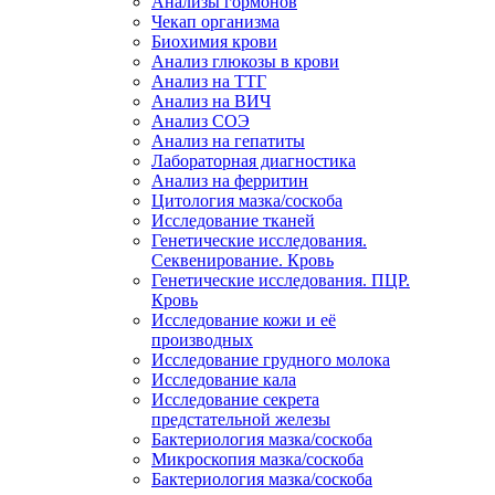
Анализы гормонов
Чекап организма
Биохимия крови
Анализ глюкозы в крови
Анализ на ТТГ
Анализ на ВИЧ
Анализ СОЭ
Анализ на гепатиты
Лабораторная диагностика
Анализ на ферритин
Цитология мазка/соскоба
Исследование тканей
Генетические исследования.
Секвенирование. Кровь
Генетические исследования. ПЦР.
Кровь
Исследование кожи и её
производных
Исследование грудного молока
Исследование кала
Исследование секрета
предстательной железы
Бактериология мазка/соскоба
Микроскопия мазка/соскоба
Бактериология мазка/соскоба