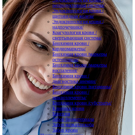
репродуктивная система/
Эндокринология крови /
щитовидная железа/
Эндокринология крови /
надпочечники/
Коагулология крови /
свертывающая система/
Биохимия крови /
кардиомаркеры/
Биохимия крови /маркеры
остеопороза/
Биохимия крови /маркеры
воспаления/
Биохимия крови /
диагностика анемии/
Биохимия крови /витамины/
Биохимия крови /
микроэлементы/
Биохимия крови /субстраты/
Клиника крови
Биопсия
Забор биоматериала
Забор мазка/соскоба
Забор крови