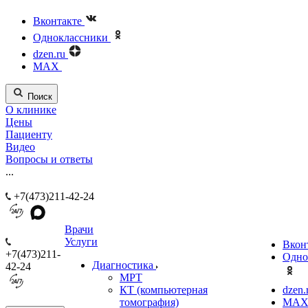
Вконтакте
Одноклассники
dzen.ru
MAX
Поиск
О клинике
Цены
Пациенту
Видео
Вопросы и ответы
...
+7(473)211-42-24
Врачи
Услуги
Вкон
+7(473)211-
Одно
Диагностика
42-24
МРТ
КТ (компьютерная
dzen.
томография)
MA