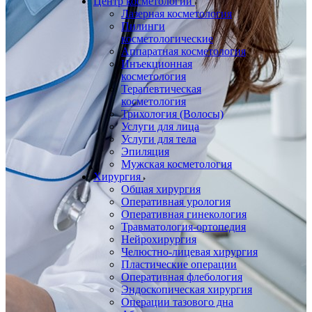
Центр косметологии
Лазерная косметология
Пилинги
косметологические
Аппаратная косметология
Инъекционная
косметология
Терапевтическая
косметология
Трихология (Волосы)
Услуги для лица
Услуги для тела
Эпиляция
Мужская косметология
Хирургия
Общая хирургия
Оперативная урология
Оперативная гинекология
Травматология-ортопедия
Нейрохирургия
Челюстно-лицевая хирургия
Пластические операции
Оперативная флебология
Эндоскопическая хирургия
Операции тазового дна