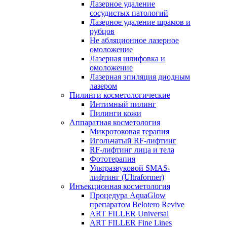
Лазерное удаление
сосудистых патологий
Лазерное удаление шрамов и
рубцов
Не абляционное лазерное
омоложение
Лазерная шлифовка и
омоложение
Лазерная эпиляция диодным
лазером
Пилинги косметологические
Интимный пилинг
Пилинги кожи
Аппаратная косметология
Микротоковая терапия
Игольчатый RF-лифтинг
RF-лифтинг лица и тела
Фототерапия
Ультразвуковой SMAS-
лифтинг (Ultraformer)
Инъекционная косметология
Процедура AquaGlow
препаратом Belotero Revive
ART FILLER Universal
ART FILLER Fine Lines