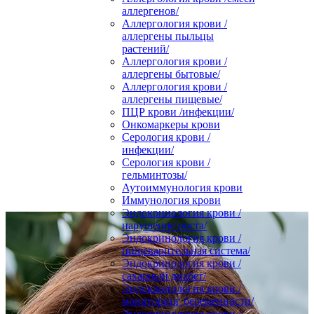
аллергенов/
Аллергология крови /
аллергены пыльцы
растений/
Аллергология крови /
аллергены бытовые/
Аллергология крови /
аллергены пищевые/
ПЦР крови /инфекции/
Онкомаркеры крови
Серология крови /
инфекции/
Серология крови /
гельминтозы/
Аутоиммунология крови
Иммунология крови
Эндокринология крови /
нарушение роста/
Эндокринология крови /
пищеварительная система/
Эндокринология крови /
сахарный диабет/
Эндокринология крови /
мониторинг беременности/
Эндокринология крови /