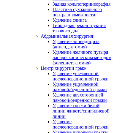
Задняя кольпоперинеорафия
Пластика сухожильного
центра промежности
Удаление слинга
Гибридная реконструкция
тазового дна
Абдоминальная хирургия
Удаление аппендицита
(аппендэктомия)
Удаление желчного пузыря
лапароскопическим методом
(холецистэктомия)
Центр хирургии грыж
Удаление ущемленной
послеоперационной грыжи
Удаление ущемленной
паховой/бедренной грыжи
Удаление двухсторонней
паховой/бедренной грыжи
Удаление грыжи белой
линии живота/спигилиевой
линии
Удаление
послеоперационной грыжи
Удаление пупочной грыжи