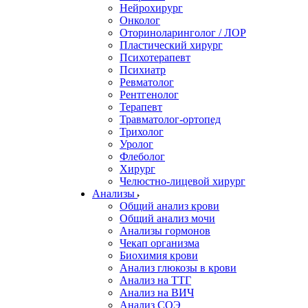
Нейрохирург
Онколог
Оториноларинголог / ЛОР
Пластический хирург
Психотерапевт
Психиатр
Ревматолог
Рентгенолог
Терапевт
Травматолог-ортопед
Трихолог
Уролог
Флеболог
Хирург
Челюстно-лицевой хирург
Анализы
Общий анализ крови
Общий анализ мочи
Анализы гормонов
Чекап организма
Биохимия крови
Анализ глюкозы в крови
Анализ на ТТГ
Анализ на ВИЧ
Анализ СОЭ