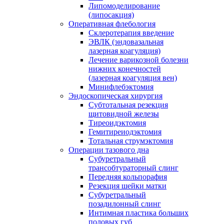
Липомоделирование
(липосакция)
Оперативная флебология
Склеротерапия введение
ЭВЛК (эндовазальная
лазерная коагуляция)
Лечение варикозной болезни
нижних конечностей
(лазерная коагуляция вен)
Минифлебэктомия
Эндоскопическая хирургия
Субтотальная резекция
щитовидной железы
Тиреоидэктомия
Гемитиреиодэктомия
Тотальная струмэктомия
Операции тазового дна
Субуретральный
трансобтураторный слинг
Передняя кольпорафия
Резекция шейки матки
Субуретральный
позадилонный слинг
Интимная пластика больших
половых губ