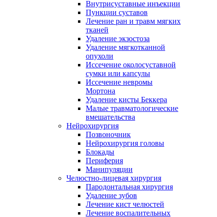
Внутрисуставные инъекции
Пункции суставов
Лечение ран и травм мягких
тканей
Удаление экзостоза
Удаление мягкотканной
опухоли
Иссечение околосуставной
сумки или капсулы
Иссечение невромы
Мортона
Удаление кисты Беккера
Малые травматологические
вмешательства
Нейрохирургия
Позвоночник
Нейрохирургия головы
Блокады
Периферия
Манипуляции
Челюстно-лицевая хирургия
Пародонтальная хирургия
Удаление зубов
Лечение кист челюстей
Лечение воспалительных