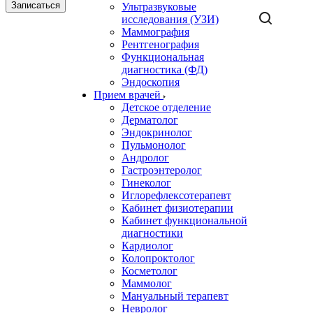
Записаться
Ультразвуковые
исследования (УЗИ)
Маммография
Рентгенография
Функциональная
диагностика (ФД)
Эндоскопия
Прием врачей
Детское отделение
Дерматолог
Эндокринолог
Пульмонолог
Андролог
Гастроэнтеролог
Гинеколог
Иглорефлексотерапевт
Кабинет физиотерапии
Кабинет функциональной
диагностики
Кардиолог
Колопроктолог
Косметолог
Маммолог
Мануальный терапевт
Невролог