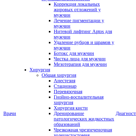
Коррекция локальных
жировых отложений у
мужчин
Лечение пигментации у
мужчин
Нитевой лифтинг Aptos для
мужчин
Удаление рубцов и шрамов у
мужчин
Ботокс для мужчин
Чистка лица для мужчин
Мезотерапия для мужчин
Хирургия
Общая хирургия
Анестезия
Стационар
Перевязочная
Гнойно-воспалительная
хирургия
Хирургия кисти
Врачи
Дренирование
Диагност
патологических жидкостных
образований
Чрезкожная чрезпеченочная
холецистостомия,