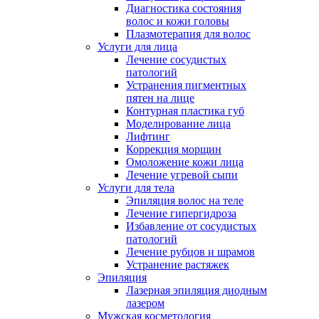
Диагностика состояния
волос и кожи головы
Плазмотерапия для волос
Услуги для лица
Лечение сосудистых
патологий
Устранения пигментных
пятен на лице
Контурная пластика губ
Моделирование лица
Лифтинг
Коррекция морщин
Омоложение кожи лица
Лечение угревой сыпи
Услуги для тела
Эпиляция волос на теле
Лечение гипергидроза
Избавление от сосудистых
патологий
Лечение рубцов и шрамов
Устранение растяжек
Эпиляция
Лазерная эпиляция диодным
лазером
Мужская косметология