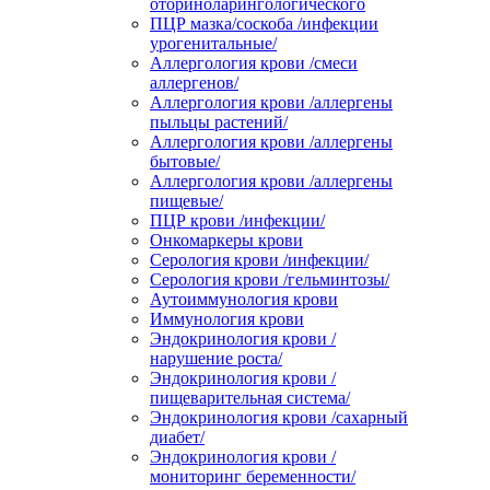
оториноларингологического
ПЦР мазка/соскоба /инфекции
урогенитальные/
Аллергология крови /смеси
аллергенов/
Аллергология крови /аллергены
пыльцы растений/
Аллергология крови /аллергены
бытовые/
Аллергология крови /аллергены
пищевые/
ПЦР крови /инфекции/
Онкомаркеры крови
Серология крови /инфекции/
Серология крови /гельминтозы/
Аутоиммунология крови
Иммунология крови
Эндокринология крови /
нарушение роста/
Эндокринология крови /
пищеварительная система/
Эндокринология крови /сахарный
диабет/
Эндокринология крови /
мониторинг беременности/