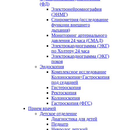
(ФД)
Электронейромиография
(ЭНМГ)
Спирометрия (исследование
функции внешнего
дыхания)
Мониторинг артериального
давления 24 часа (СМАД)
Электрокардиограмма (ЭКГ)
по Холтеру 24 часа
Электрокардиограмма (ЭКГ)
покоя
Эндоскопия
Комплексное исследование
Колоноскопия+Гастроскопия
под седацией
Гистероскопия
Ректоскопия
Колоноскопия
Гастроскопия (ФГС)
Прием врачей
Детское отделение
Диагностика для детей
Педиатр
Невролог детский