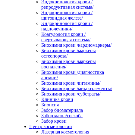
Эндокринология крови /
репродуктивная система/
Эндокринология крови /
щитовидная железа/
Эндокринология крови /
надпочечники/
Коагулология крови /
свертывающая система/
Биохимия крови /кардиомаркеры/
Биохимия крови /маркеры
остеопороза/
Биохимия крови /маркеры
воспаления/
Биохимия крови /диагностика
анемии/
Биохимия крови /витамины/
Биохимия крови /микроэлементы/
Биохимия крови /субстраты/
Клиника крови
Биопсия
Забор биоматериала
Забор мазка/соскоба
Забор крови
Центр косметологии
Лазерная косметология