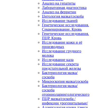
Анализ на гепатиты
Лабораторная диагностика
Анализ на ферритин
Цитология мазка/соскоба
Исследование тканей
Генетические исследования.
Секвенирование. Кровь
Генетические исследования.
ПЦР. Кровь
Исследование кожи и её
производных
Исследование грудного
молока
Исследование кала
Исследование секрета
предстательной железы
Бактериология мазка/
соскоба
Микроскопия мазка/соскоба
Бактериология мазка/
соскоба
оториноларингологического
ПЦР мазка/соскоба /
инфекции урогенитальные/
Аллергология крови /смеси