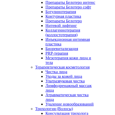
Препараты Белотеро интенс
Препараты Белотеро софт
Ботулинотерапия
Контурная пластика
Препараты Белотеро
Нитевой лифтинг
Коллагеннотерапия
(коллостотерапия)
Инъекционная интимная
пластика
Биоревитализация
PRP-терапия
Мезотерапия кожи лица и
тела
Терапевтическая косметология
Чистка лица
Уходы за кожей лица
Ультразвуковая чистка
Лимфодренажный массаж
лица
Атравматическая чистка
лица
Удаление новообразований
Трихология (Волосы)
Консультация трихолога