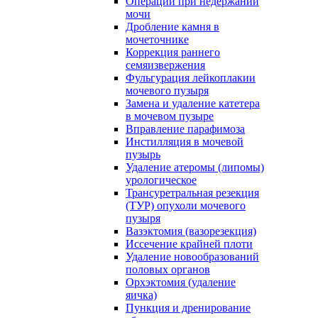
Операции при недержании
мочи
Дробление камня в
мочеточнике
Коррекция раннего
семяизвержения
Фульгурация лейкоплакии
мочевого пузыря
Замена и удаление катетера
в мочевом пузыре
Вправление парафимоза
Инстилляция в мочевой
пузырь
Удаление атеромы (липомы)
урологическое
Трансуретральная резекция
(ТУР) опухоли мочевого
пузыря
Вазэктомия (вазорезекция)
Иссечение крайней плоти
Удаление новообразований
половых органов
Орхэктомия (удаление
яичка)
Пункция и дренирование