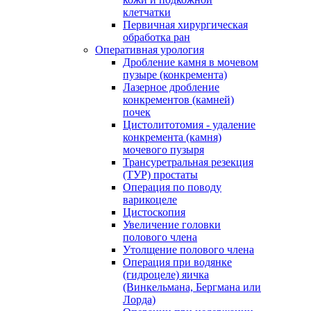
клетчатки
Первичная хирургическая
обработка ран
Оперативная урология
Дробление камня в мочевом
пузыре (конкремента)
Лазерное дробление
конкрементов (камней)
почек
Цистолитотомия - удаление
конкремента (камня)
мочевого пузыря
Трансуретральная резекция
(ТУР) простаты
Операция по поводу
варикоцеле
Цистоскопия
Увеличение головки
полового члена
Утолщение полового члена
Операция при водянке
(гидроцеле) яичка
(Винкельмана, Бергмана или
Лорда)