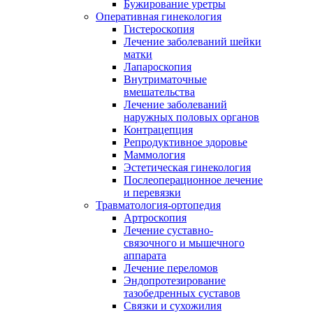
Бужирование уретры
Оперативная гинекология
Гистероскопия
Лечение заболеваний шейки
матки
Лапароскопия
Внутриматочные
вмешательства
Лечение заболеваний
наружных половых органов
Контрацепция
Репродуктивное здоровье
Маммология
Эстетическая гинекология
Послеоперационное лечение
и перевязки
Травматология-ортопедия
Артроскопия
Лечение суставно-
связочного и мышечного
аппарата
Лечение переломов
Эндопротезирование
тазобедренных суставов
Связки и сухожилия