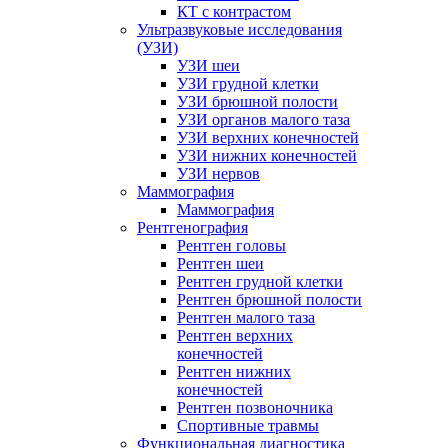
КТ с контрастом
Ультразвуковые исследования
(УЗИ)
УЗИ шеи
УЗИ грудной клетки
УЗИ брюшной полости
УЗИ органов малого таза
УЗИ верхних конечностей
УЗИ нижних конечностей
УЗИ нервов
Маммография
Маммография
Рентгенография
Рентген головы
Рентген шеи
Рентген грудной клетки
Рентген брюшной полости
Рентген малого таза
Рентген верхних
конечностей
Рентген нижних
конечностей
Рентген позвоночника
Спортивные травмы
Функциональная диагностика