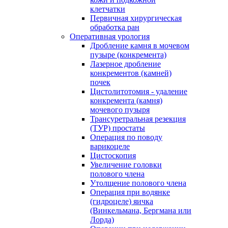
клетчатки
Первичная хирургическая
обработка ран
Оперативная урология
Дробление камня в мочевом
пузыре (конкремента)
Лазерное дробление
конкрементов (камней)
почек
Цистолитотомия - удаление
конкремента (камня)
мочевого пузыря
Трансуретральная резекция
(ТУР) простаты
Операция по поводу
варикоцеле
Цистоскопия
Увеличение головки
полового члена
Утолщение полового члена
Операция при водянке
(гидроцеле) яичка
(Винкельмана, Бергмана или
Лорда)