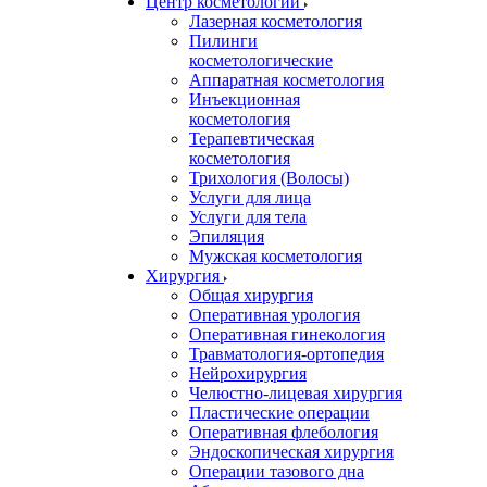
Центр косметологии
Лазерная косметология
Пилинги
косметологические
Аппаратная косметология
Инъекционная
косметология
Терапевтическая
косметология
Трихология (Волосы)
Услуги для лица
Услуги для тела
Эпиляция
Мужская косметология
Хирургия
Общая хирургия
Оперативная урология
Оперативная гинекология
Травматология-ортопедия
Нейрохирургия
Челюстно-лицевая хирургия
Пластические операции
Оперативная флебология
Эндоскопическая хирургия
Операции тазового дна