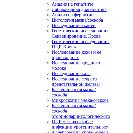
Анализ на гепатиты
Лабораторная диагностика
Анализ на ферритин
Цитология мазка/соскоба
Исследование тканей
Генетические исследования.
Секвенирование. Кровь
Генетические исследования.
ПЦР. Кровь
Исследование кожи и её
производных
Исследование грудного
молока
Исследование кала
Исследование секрета
предстательной железы
Бактериология мазка/
соскоба
Микроскопия мазка/соскоба
Бактериология мазка/
соскоба
оториноларингологического
ПЦР мазка/соскоба /
инфекции урогенитальные/
Аллергология крови /смеси