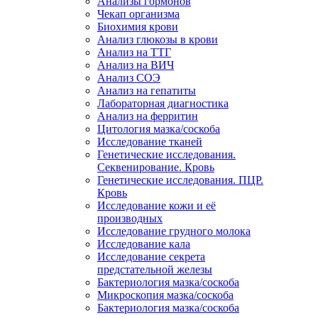
Анализы гормонов
Чекап организма
Биохимия крови
Анализ глюкозы в крови
Анализ на ТТГ
Анализ на ВИЧ
Анализ СОЭ
Анализ на гепатиты
Лабораторная диагностика
Анализ на ферритин
Цитология мазка/соскоба
Исследование тканей
Генетические исследования.
Секвенирование. Кровь
Генетические исследования. ПЦР.
Кровь
Исследование кожи и её
производных
Исследование грудного молока
Исследование кала
Исследование секрета
предстательной железы
Бактериология мазка/соскоба
Микроскопия мазка/соскоба
Бактериология мазка/соскоба