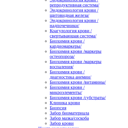
репродуктивная система/
Эндокринология крови /
щитовидная железа/
Эндокринология крови /
надпочечники/
Коагулология крови /
свертывающая система/
Биохимия крови /
кардиомаркеры/
Биохимия крови /маркеры
остеопороза/
Биохимия крови /маркеры
воспаления/
Биохимия крови /
диагностика анемии/
Биохимия крови /витамины/
Биохимия крови /
микроэлементы/
Биохимия крови /субстраты/
Клиника крови
Биопсия
Забор биоматериала
Забор мазка/соскоба
Забор крови