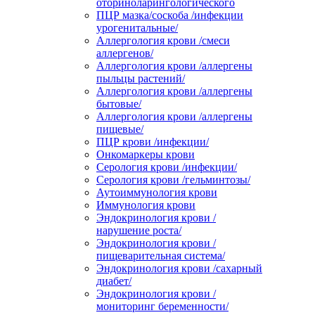
оториноларингологического
ПЦР мазка/соскоба /инфекции
урогенитальные/
Аллергология крови /смеси
аллергенов/
Аллергология крови /аллергены
пыльцы растений/
Аллергология крови /аллергены
бытовые/
Аллергология крови /аллергены
пищевые/
ПЦР крови /инфекции/
Онкомаркеры крови
Серология крови /инфекции/
Серология крови /гельминтозы/
Аутоиммунология крови
Иммунология крови
Эндокринология крови /
нарушение роста/
Эндокринология крови /
пищеварительная система/
Эндокринология крови /сахарный
диабет/
Эндокринология крови /
мониторинг беременности/