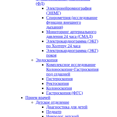
(ФД)
Электронейромиография
(ЭНМГ)
Спирометрия (исследование
функции внешнего
дыхания)
Мониторинг артериального
давления 24 часа (СМАД)
Электрокардиограмма (ЭКГ)
по Холтеру 24 часа
Электрокардиограмма (ЭКГ)
покоя
Эндоскопия
Комплексное исследование
Колоноскопия+Гастроскопия
под седацией
Гистероскопия
Ректоскопия
Колоноскопия
Гастроскопия (ФГС)
Прием врачей
Детское отделение
Диагностика для детей
Педиатр
Невролог детский