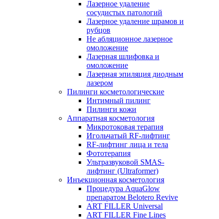
Лазерное удаление
сосудистых патологий
Лазерное удаление шрамов и
рубцов
Не абляционное лазерное
омоложение
Лазерная шлифовка и
омоложение
Лазерная эпиляция диодным
лазером
Пилинги косметологические
Интимный пилинг
Пилинги кожи
Аппаратная косметология
Микротоковая терапия
Игольчатый RF-лифтинг
RF-лифтинг лица и тела
Фототерапия
Ультразвуковой SMAS-
лифтинг (Ultraformer)
Инъекционная косметология
Процедура AquaGlow
препаратом Belotero Revive
ART FILLER Universal
ART FILLER Fine Lines