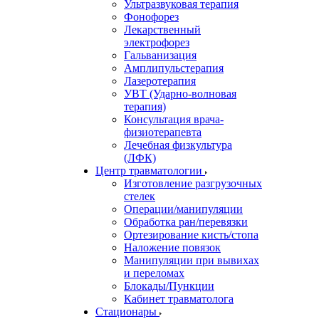
Ультразвуковая терапия
Фонофорез
Лекарственный
электрофорез
Гальванизация
Амплипульстерапия
Лазеротерапия
УВТ (Ударно-волновая
терапия)
Консультация врача-
физиотерапевта
Лечебная физкультура
(ЛФК)
Центр травматологии
Изготовление разгрузочных
стелек
Операции/манипуляции
Обработка ран/перевязки
Ортезирование кисть/стопа
Наложение повязок
Манипуляции при вывихах
и переломах
Блокады/Пункции
Кабинет травматолога
Стационары