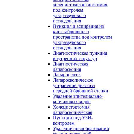
холецистохолангиостомия
под контролем
ультразвукового
исследования
Пункция и аспирация из
кист забрюшного
пространства под контролем
ультразвукового
исследования
Диагностическая пункция
внутренних структур
Диагностическая
лапароскопия
Лапароцентез
Лапароскопическое
устранение диастаза
передней брюшной стенки
Удаление эпителиально-
копчиковых ходов
Холецистэктомия
лапароскопическая
Пункции под УЗИ-
контролем
Удаление новообразований
кожи и подкожной