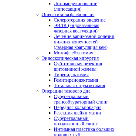
Липомоделирование
(липосакция)
Оперативная флебология
Склеротерапия введение
ЭВЛК (эндовазальная
лазерная коагуляция)
Лечение варикозной болезни
нижних конечностей
(лазерная коагуляция вен)
Минифлебэктомия
Эндоскопическая хирургия
Субтотальная резекция
щитовидной железы
Тиреоидэктомия
Гемитиреиодэктомия
Тотальная струмэктомия
Операции тазового дна
Субуретральный
трансобтураторный слинг
Передняя кольпорафия
Резекция шейки матки
Субуретральный
позадилонный слинг
Интимная пластика больших
половых губ