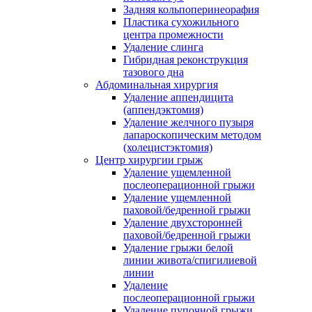
Задняя кольпоперинеорафия
Пластика сухожильного
центра промежности
Удаление слинга
Гибридная реконструкция
тазового дна
Абдоминальная хирургия
Удаление аппендицита
(аппендэктомия)
Удаление желчного пузыря
лапароскопическим методом
(холецистэктомия)
Центр хирургии грыж
Удаление ущемленной
послеоперационной грыжи
Удаление ущемленной
паховой/бедренной грыжи
Удаление двухсторонней
паховой/бедренной грыжи
Удаление грыжи белой
линии живота/спигилиевой
линии
Удаление
послеоперационной грыжи
Удаление пупочной грыжи