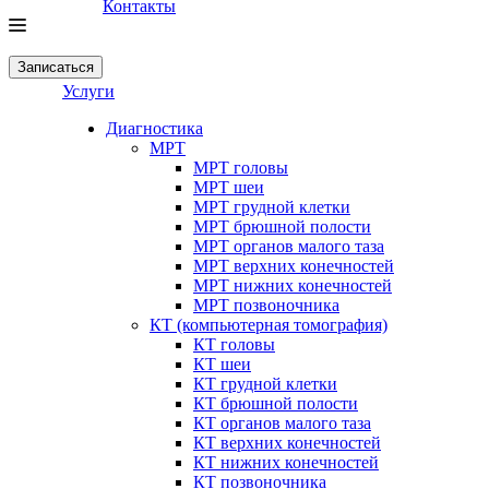
Контакты
Записаться
Услуги
Диагностика
МРТ
МРТ головы
МРТ шеи
МРТ грудной клетки
МРТ брюшной полости
МРТ органов малого таза
МРТ верхних конечностей
МРТ нижних конечностей
МРТ позвоночника
КТ (компьютерная томография)
КТ головы
КТ шеи
КТ грудной клетки
КТ брюшной полости
КТ органов малого таза
КТ верхних конечностей
КТ нижних конечностей
КТ позвоночника