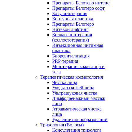
Препараты Белотеро интенс
Препараты Белотеро софт
Ботулинотерапия
Контурная пластика
Препараты Белотеро
Нитевой лифтинг
Коллагеннотерапия
(коллостотерапия)
Инъекционная интимная
пластика
Биоревитализация
PRP-терапия
Мезотерапия кожи лица и
тела
Терапевтическая косметология
Чистка лица
Уходы за кожей лица
Ультразвуковая чистка
Лимфодренажный массаж
лица
Атравматическая чистка
лица
Удаление новообразований
Трихология (Волосы)
Консультация трихолога