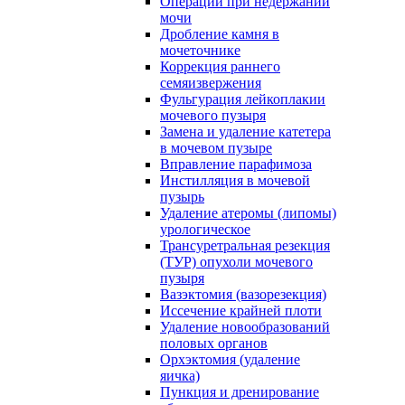
Операции при недержании
мочи
Дробление камня в
мочеточнике
Коррекция раннего
семяизвержения
Фульгурация лейкоплакии
мочевого пузыря
Замена и удаление катетера
в мочевом пузыре
Вправление парафимоза
Инстилляция в мочевой
пузырь
Удаление атеромы (липомы)
урологическое
Трансуретральная резекция
(ТУР) опухоли мочевого
пузыря
Вазэктомия (вазорезекция)
Иссечение крайней плоти
Удаление новообразований
половых органов
Орхэктомия (удаление
яичка)
Пункция и дренирование