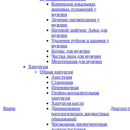
Коррекция локальных
жировых отложений у
мужчин
Лечение пигментации у
мужчин
Нитевой лифтинг Aptos для
мужчин
Удаление рубцов и шрамов у
мужчин
Ботокс для мужчин
Чистка лица для мужчин
Мезотерапия для мужчин
Хирургия
Общая хирургия
Анестезия
Стационар
Перевязочная
Гнойно-воспалительная
хирургия
Хирургия кисти
Врачи
Дренирование
Диагност
патологических жидкостных
образований
Чрезкожная чрезпеченочная
холецистостомия,