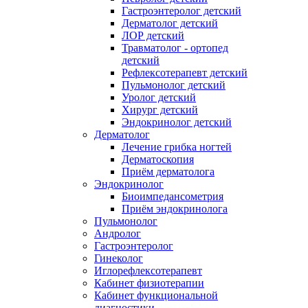
Гастроэнтеролог детский
Дерматолог детский
ЛОР детский
Травматолог - ортопед
детский
Рефлексотерапевт детский
Пульмонолог детский
Уролог детский
Хирург детский
Эндокринолог детский
Дерматолог
Лечение грибка ногтей
Дерматоскопия
Приём дерматолога
Эндокринолог
Биоимпедансометрия
Приём эндокринолога
Пульмонолог
Андролог
Гастроэнтеролог
Гинеколог
Иглорефлексотерапевт
Кабинет физиотерапии
Кабинет функциональной
диагностики