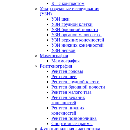
КТ с контрастом
Ультразвуковые исследования
(УЗИ)
УЗИ шеи
УЗИ грудной клетки
УЗИ брюшной полости
УЗИ органов малого таза
УЗИ верхних конечностей
УЗИ нижних конечностей
УЗИ нервов
Маммография
Маммография
Рентгенография
Рентген головы
Рентген шеи
Рентген грудной клетки
Рентген брюшной полости
Рентген малого таза
Рентген верхних
конечностей
Рентген нижних
конечностей
Рентген позвоночника
Спортивные травмы
Функциональная диагностика