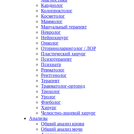
Кардиолог
Колопроктолог
Косметолог
Маммолог
Мануальный терапевт
Невролог
Нейрохирург
Онколог
Оториноларинголог / ЛОР
Пластический хирург
Психотерапевт
Психиатр
Ревматолог
Рентгенолог
Терапевт
Травматолог-ортопед
Трихолог
Уролог
Флеболог
Хирург
Челюстно-лицевой хирург
Анализы
Общий анализ крови
Общий анализ мочи