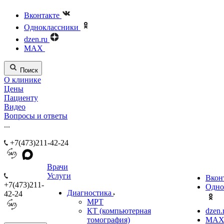
Вконтакте
Одноклассники
dzen.ru
MAX
Поиск
О клинике
Цены
Пациенту
Видео
Вопросы и ответы
...
+7(473)211-42-24
Врачи
Услуги
Вкон
+7(473)211-
Одно
Диагностика
42-24
МРТ
КТ (компьютерная
dzen.
томография)
MA