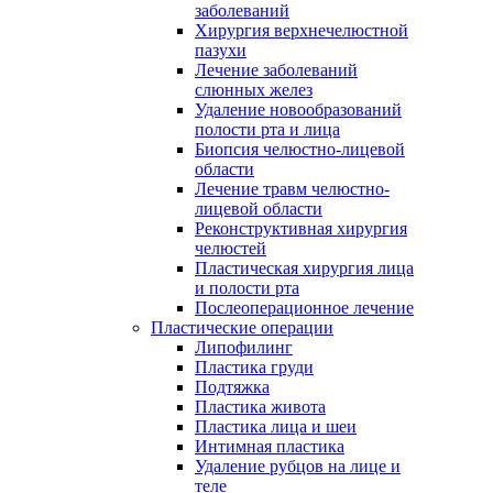
заболеваний
Хирургия верхнечелюстной
пазухи
Лечение заболеваний
слюнных желез
Удаление новообразований
полости рта и лица
Биопсия челюстно-лицевой
области
Лечение травм челюстно-
лицевой области
Реконструктивная хирургия
челюстей
Пластическая хирургия лица
и полости рта
Послеоперационное лечение
Пластические операции
Липофилинг
Пластика груди
Подтяжка
Пластика живота
Пластика лица и шеи
Интимная пластика
Удаление рубцов на лице и
теле