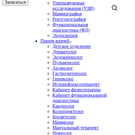
Записаться
Ультразвуковые
исследования (УЗИ)
Маммография
Рентгенография
Функциональная
диагностика (ФД)
Эндоскопия
Прием врачей
Детское отделение
Дерматолог
Эндокринолог
Пульмонолог
Андролог
Гастроэнтеролог
Гинеколог
Иглорефлексотерапевт
Кабинет физиотерапии
Кабинет функциональной
диагностики
Кардиолог
Колопроктолог
Косметолог
Маммолог
Мануальный терапевт
Невролог