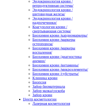
Эндокринология крови /
репродуктивная система/
Эндокринология крови /
щитовидная железа/
Эндокринология крови /
надпочечники/
Коагулология крови /
свертывающая система/
Биохимия крови /кардиомаркеры/
Биохимия крови /маркеры
остеопороза/
Биохимия крови /маркеры
воспаления/
Биохимия крови /диагностика
анемии/
Биохимия крови /витамины/
Биохимия крови /микроэлементы/
Биохимия крови /субстраты/
Клиника крови
Биопсия
Забор биоматериала
Забор мазка/соскоба
Забор крови
Центр косметологии
Лазерная косметология