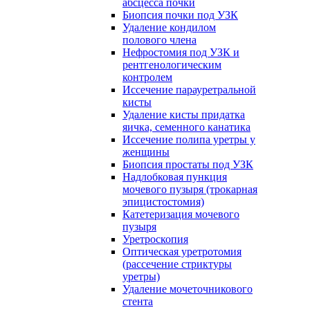
абсцесса почки
Биопсия почки под УЗК
Удаление кондилом
полового члена
Нефростомия под УЗК и
рентгенологическим
контролем
Иссечение парауретральной
кисты
Удаление кисты придатка
яичка, семенного канатика
Иссечение полипа уретры у
женщины
Биопсия простаты под УЗК
Надлобковая пункция
мочевого пузыря (трокарная
эпицистостомия)
Катетеризация мочевого
пузыря
Уретроскопия
Оптическая уретротомия
(рассечение стриктуры
уретры)
Удаление мочеточникового
стента