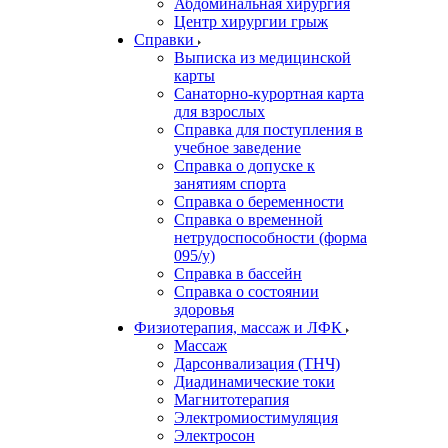
Абдоминальная хирургия
Центр хирургии грыж
Справки
Выписка из медицинской
карты
Санаторно-курортная карта
для взрослых
Справка для поступления в
учебное заведение
Справка о допуске к
занятиям спорта
Справка о беременности
Справка о временной
нетрудоспособности (форма
095/у)
Справка в бассейн
Справка о состоянии
здоровья
Физиотерапия, массаж и ЛФК
Массаж
Дарсонвализация (ТНЧ)
Диадинамические токи
Магнитотерапия
Электромиостимуляция
Электросон