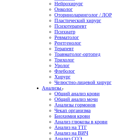
Нейрохирург
Онколог
Оториноларинголог / ЛОР
Пластический хирург
Психотерапевт
Психиатр
Ревматолог
Рентгенолог
Терапевт
Травматолог-ортопед
Трихолог
Уролог
Флеболог
Хирург
Челюстно-лицевой хирург
Анализы
Общий анализ крови
Общий анализ мочи
Анализы гормонов
Чекап организма
Биохимия крови
Анализ глюкозы в крови
Анализ на ТТГ
Анализ на ВИЧ
Анализ СОЭ