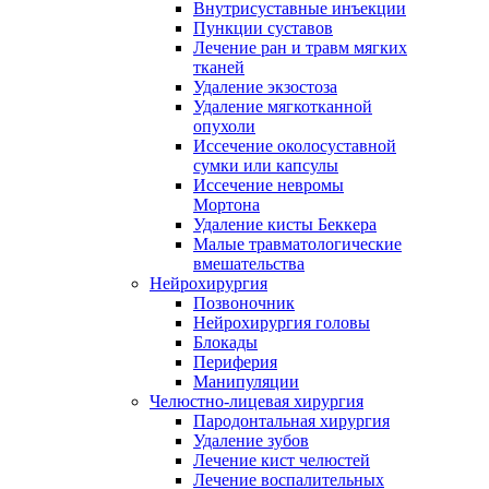
Внутрисуставные инъекции
Пункции суставов
Лечение ран и травм мягких
тканей
Удаление экзостоза
Удаление мягкотканной
опухоли
Иссечение околосуставной
сумки или капсулы
Иссечение невромы
Мортона
Удаление кисты Беккера
Малые травматологические
вмешательства
Нейрохирургия
Позвоночник
Нейрохирургия головы
Блокады
Периферия
Манипуляции
Челюстно-лицевая хирургия
Пародонтальная хирургия
Удаление зубов
Лечение кист челюстей
Лечение воспалительных