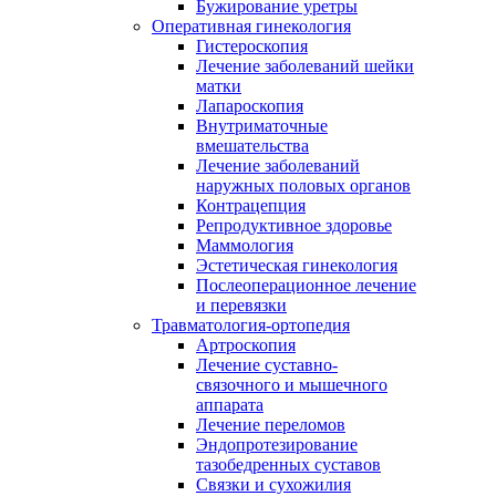
Бужирование уретры
Оперативная гинекология
Гистероскопия
Лечение заболеваний шейки
матки
Лапароскопия
Внутриматочные
вмешательства
Лечение заболеваний
наружных половых органов
Контрацепция
Репродуктивное здоровье
Маммология
Эстетическая гинекология
Послеоперационное лечение
и перевязки
Травматология-ортопедия
Артроскопия
Лечение суставно-
связочного и мышечного
аппарата
Лечение переломов
Эндопротезирование
тазобедренных суставов
Связки и сухожилия