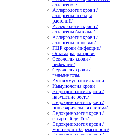
аллергенов/
Аллергология крови /
аллергены пыльцы
растений/
Аллергология крови /
аллергены бытовые/
Аллергология крови /
аллергены пищевые/
ПЦР крови /инфекции/
Онкомаркеры крови
Серология крови /
инфекции/
Серология крови /
гельминтозы/
Аутоиммунология крови
Иммунология крови
Эндокринология крови /
нарушение роста/
Эндокринология крови /
пищеварительная система/
Эндокринология крови /
сахарный диабет/
Эндокринология крови /
мониторинг беременности/
Эндокринология крови /