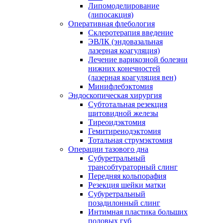
Липомоделирование
(липосакция)
Оперативная флебология
Склеротерапия введение
ЭВЛК (эндовазальная
лазерная коагуляция)
Лечение варикозной болезни
нижних конечностей
(лазерная коагуляция вен)
Минифлебэктомия
Эндоскопическая хирургия
Субтотальная резекция
щитовидной железы
Тиреоидэктомия
Гемитиреиодэктомия
Тотальная струмэктомия
Операции тазового дна
Субуретральный
трансобтураторный слинг
Передняя кольпорафия
Резекция шейки матки
Субуретральный
позадилонный слинг
Интимная пластика больших
половых губ