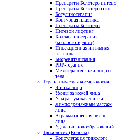
Препараты Белотеро интенс
Препараты Белотеро софт
Ботулинотерапия
Контурная пластика
Препараты Белотеро
Нитевой лифтинг
Коллагеннотерапия
(коллостотерапия)
Инъекционная интимная
пластика
Биоревитализация
PRP-терапия
Мезотерапия кожи лица и
тела
Терапевтическая косметология
Чистка лица
Уходы за кожей лица
Ультразвуковая чистка
Лимфодренажный массаж
лица
Атравматическая чистка
лица
Удаление новообразований
Трихология (Волосы)
Консультация трихолога