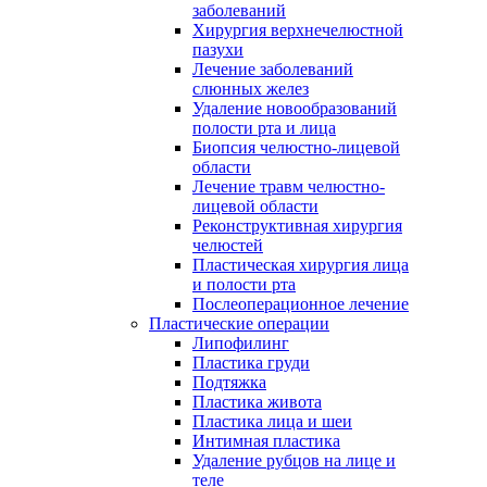
заболеваний
Хирургия верхнечелюстной
пазухи
Лечение заболеваний
слюнных желез
Удаление новообразований
полости рта и лица
Биопсия челюстно-лицевой
области
Лечение травм челюстно-
лицевой области
Реконструктивная хирургия
челюстей
Пластическая хирургия лица
и полости рта
Послеоперационное лечение
Пластические операции
Липофилинг
Пластика груди
Подтяжка
Пластика живота
Пластика лица и шеи
Интимная пластика
Удаление рубцов на лице и
теле