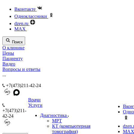
Вконтакте
Одноклассники
dzen.ru
MAX
Поиск
О клинике
Цены
Пациенту
Видео
Вопросы и ответы
...
+7(473)211-42-24
Врачи
Услуги
Вкон
+7(473)211-
Одно
Диагностика
42-24
МРТ
КТ (компьютерная
dzen.
томография)
MA