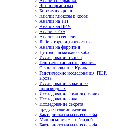
Анализы гормонов
Чекап организма
Биохимия крови
Анализ глюкозы в крови
Анализ на ТТГ
Анализ на ВИЧ
Анализ СОЭ
Анализ на гепатиты
Лабораторная диагностика
Анализ на ферритин
Цитология мазка/соскоба
Исследование тканей
Генетические исследования.
Секвенирование. Кровь
Генетические исследования. ПЦР.
Кровь
Исследование кожи и её
производных
Исследование грудного молока
Исследование кала
Исследование секрета
предстательной железы
Бактериология мазка/соскоба
Микроскопия мазка/соскоба
Бактериология мазка/соскоба