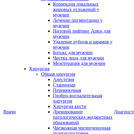
Коррекция локальных
жировых отложений у
мужчин
Лечение пигментации у
мужчин
Нитевой лифтинг Aptos для
мужчин
Удаление рубцов и шрамов у
мужчин
Ботокс для мужчин
Чистка лица для мужчин
Мезотерапия для мужчин
Хирургия
Общая хирургия
Анестезия
Стационар
Перевязочная
Гнойно-воспалительная
хирургия
Хирургия кисти
Врачи
Дренирование
Диагност
патологических жидкостных
образований
Чрезкожная чрезпеченочная
холецистостомия,