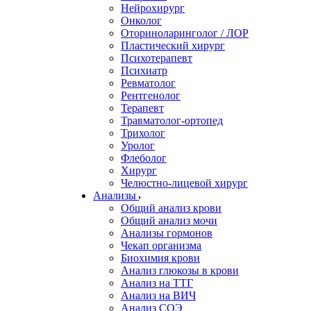
Нейрохирург
Онколог
Оториноларинголог / ЛОР
Пластический хирург
Психотерапевт
Психиатр
Ревматолог
Рентгенолог
Терапевт
Травматолог-ортопед
Трихолог
Уролог
Флеболог
Хирург
Челюстно-лицевой хирург
Анализы
Общий анализ крови
Общий анализ мочи
Анализы гормонов
Чекап организма
Биохимия крови
Анализ глюкозы в крови
Анализ на ТТГ
Анализ на ВИЧ
Анализ СОЭ