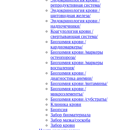
репродуктивная система/
Эндокринология крови /
щитовидная железа/
Эндокринология крови /
надпочечники/
Коагулология крови /
свертывающая система/
Биохимия крови /
кардиомаркеры/
Биохимия крови /маркеры
остеопороза/
Биохимия крови /маркеры
воспаления/
Биохимия крови /
диагностика анемии/
Биохимия крови /витамины/
Биохимия крови /
микроэлементы/
Биохимия крови /субстраты/
Клиника крови
Биопсия
Забор биоматериала
Забор мазка/соскоба
Забор крови