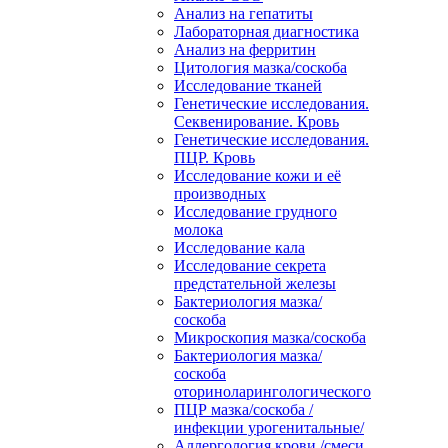
Анализ на гепатиты
Лабораторная диагностика
Анализ на ферритин
Цитология мазка/соскоба
Исследование тканей
Генетические исследования.
Секвенирование. Кровь
Генетические исследования.
ПЦР. Кровь
Исследование кожи и её
производных
Исследование грудного
молока
Исследование кала
Исследование секрета
предстательной железы
Бактериология мазка/
соскоба
Микроскопия мазка/соскоба
Бактериология мазка/
соскоба
оториноларингологического
ПЦР мазка/соскоба /
инфекции урогенитальные/
Аллергология крови /смеси