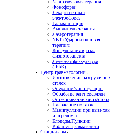
Ультразвуковая терапия
Фонофорез
Лекарственный
электрофорез
Гальванизация
Амплипульстерапия
Лазеротерапия
УВТ (Ударно-волновая
терапия)
Консультация врача-
физиотерапевта
Лечебная физкультура
(ЛФК)
Центр травматологии
Изготовление разгрузочных
стелек
Операции/манипуляции
Обработка ран/перевязки
Ортезирование кисть/стопа
Наложение повязок
Манипуляции при вывихах
и переломах
Блокады/Пункции
Кабинет травматолога
Стационары