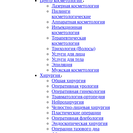
Центр косметологии
Лазерная косметология
Пилинги
косметологические
Аппаратная косметология
Инъекционная
косметология
Терапевтическая
косметология
Трихология (Волосы)
Услуги для лица
Услуги для тела
Эпиляция
Мужская косметология
Хирургия
Общая хирургия
Оперативная урология
Оперативная гинекология
Травматология-ортопедия
Нейрохирургия
Челюстно-лицевая хирургия
Пластические операции
Оперативная флебология
Эндоскопическая хирургия
Операции тазового дна