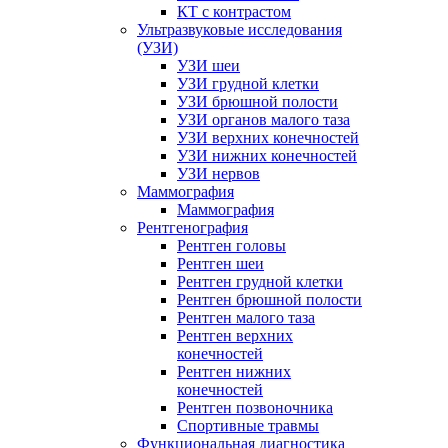
КТ с контрастом
Ультразвуковые исследования
(УЗИ)
УЗИ шеи
УЗИ грудной клетки
УЗИ брюшной полости
УЗИ органов малого таза
УЗИ верхних конечностей
УЗИ нижних конечностей
УЗИ нервов
Маммография
Маммография
Рентгенография
Рентген головы
Рентген шеи
Рентген грудной клетки
Рентген брюшной полости
Рентген малого таза
Рентген верхних
конечностей
Рентген нижних
конечностей
Рентген позвоночника
Спортивные травмы
Функциональная диагностика