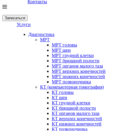
Контакты
Записаться
Услуги
Диагностика
МРТ
МРТ головы
МРТ шеи
МРТ грудной клетки
МРТ брюшной полости
МРТ органов малого таза
МРТ верхних конечностей
МРТ нижних конечностей
МРТ позвоночника
КТ (компьютерная томография)
КТ головы
КТ шеи
КТ грудной клетки
КТ брюшной полости
КТ органов малого таза
КТ верхних конечностей
КТ нижних конечностей
КТ позвоночника