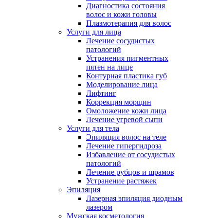
Диагностика состояния
волос и кожи головы
Плазмотерапия для волос
Услуги для лица
Лечение сосудистых
патологий
Устранения пигментных
пятен на лице
Контурная пластика губ
Моделирование лица
Лифтинг
Коррекция морщин
Омоложение кожи лица
Лечение угревой сыпи
Услуги для тела
Эпиляция волос на теле
Лечение гипергидроза
Избавление от сосудистых
патологий
Лечение рубцов и шрамов
Устранение растяжек
Эпиляция
Лазерная эпиляция диодным
лазером
Мужская косметология