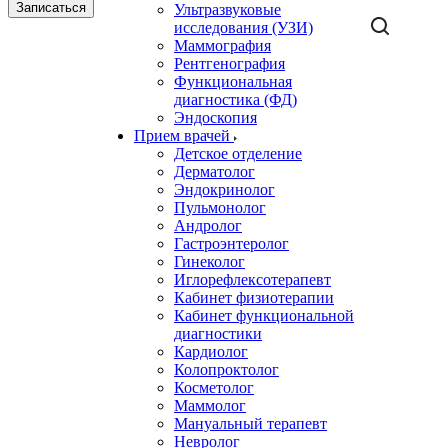
Записаться
Ультразвуковые
исследования (УЗИ)
Маммография
Рентгенография
Функциональная
диагностика (ФД)
Эндоскопия
Прием врачей
Детское отделение
Дерматолог
Эндокринолог
Пульмонолог
Андролог
Гастроэнтеролог
Гинеколог
Иглорефлексотерапевт
Кабинет физиотерапии
Кабинет функциональной
диагностики
Кардиолог
Колопроктолог
Косметолог
Маммолог
Мануальный терапевт
Невролог