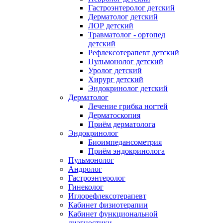
Гастроэнтеролог детский
Дерматолог детский
ЛОР детский
Травматолог - ортопед
детский
Рефлексотерапевт детский
Пульмонолог детский
Уролог детский
Хирург детский
Эндокринолог детский
Дерматолог
Лечение грибка ногтей
Дерматоскопия
Приём дерматолога
Эндокринолог
Биоимпедансометрия
Приём эндокринолога
Пульмонолог
Андролог
Гастроэнтеролог
Гинеколог
Иглорефлексотерапевт
Кабинет физиотерапии
Кабинет функциональной
диагностики