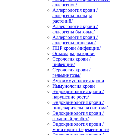
аллергенов/
Аллергология крови /
аллергены пыльцы
растений/
Аллергология крови /
аллергены бытовые/
Аллергология крови /
аллергены пищевые/
ПЦР крови /инфекции/
Онкомаркеры крови
Серология крови /
инфекции/
Серология крови /
гельминтозы/
Аутоиммунология крови
Иммунология крови
Эндокринология крови /
нарушение роста/
Эндокринология крови /
пищеварительная система/
Эндокринология крови /
сахарный диабет/
Эндокринология крови /
мониторинг беременности/
Эндокринология крови /