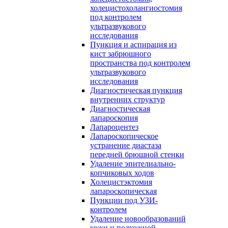
холецистохолангиостомия
под контролем
ультразвукового
исследования
Пункция и аспирация из
кист забрюшного
пространства под контролем
ультразвукового
исследования
Диагностическая пункция
внутренних структур
Диагностическая
лапароскопия
Лапароцентез
Лапароскопическое
устранение диастаза
передней брюшной стенки
Удаление эпителиально-
копчиковых ходов
Холецистэктомия
лапароскопическая
Пункции под УЗИ-
контролем
Удаление новообразований
кожи и подкожной