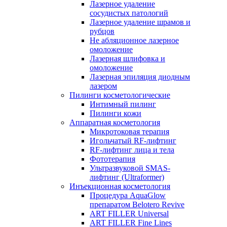
Лазерное удаление
сосудистых патологий
Лазерное удаление шрамов и
рубцов
Не абляционное лазерное
омоложение
Лазерная шлифовка и
омоложение
Лазерная эпиляция диодным
лазером
Пилинги косметологические
Интимный пилинг
Пилинги кожи
Аппаратная косметология
Микротоковая терапия
Игольчатый RF-лифтинг
RF-лифтинг лица и тела
Фототерапия
Ультразвуковой SMAS-
лифтинг (Ultraformer)
Инъекционная косметология
Процедура AquaGlow
препаратом Belotero Revive
ART FILLER Universal
ART FILLER Fine Lines