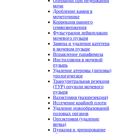
Операции при недержании
мочи
Дробление камня в
мочеточнике
Коррекция раннего
семяизвержения
Фульгурация лейкоплакии
мочевого пузыря
Замена и удаление катетера
в мочевом пузыре
Вправление парафимоза
Инстилляция в мочевой
пузырь
Удаление атеромы (липомы)
урологическое
Трансуретральная резекция
(ТУР) опухоли мочевого
пузыря
Вазэктомия (вазорезекция)
Иссечение крайней плоти
Удаление новообразований
половых органов
Орхэктомия (удаление
яичка)
Пункция и дренирование