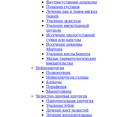
Внутрисуставные инъекции
Пункции суставов
Лечение ран и травм мягких
тканей
Удаление экзостоза
Удаление мягкотканной
опухоли
Иссечение околосуставной
сумки или капсулы
Иссечение невромы
Мортона
Удаление кисты Беккера
Малые травматологические
вмешательства
Нейрохирургия
Позвоночник
Нейрохирургия головы
Блокады
Периферия
Манипуляции
Челюстно-лицевая хирургия
Пародонтальная хирургия
Удаление зубов
Лечение кист челюстей
Лечение воспалительных