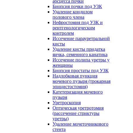
абсцесса почки
Биопсия почки под УЗК
Удаление кондилом
полового члена
Нефростомия под УЗК и
рентгенологическим
контролем
Иссечение парауретральной
кисты
Удаление кисты придатка
яичка, семенного канатика
Иссечение полипа уретры у
женщины
Биопсия простаты под УЗК
Надлобковая пункция
мочевого пузыря (трокарная
эпицистостомия)
Катетеризация мочевого
пузыря
Уретроскопия
Оптическая уретротомия
(рассечение стриктуры
уретры)
Удаление мочеточникового
стента