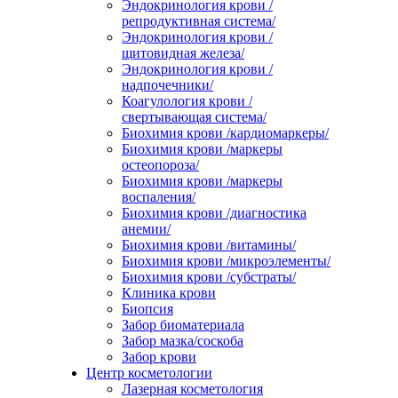
Эндокринология крови /
репродуктивная система/
Эндокринология крови /
щитовидная железа/
Эндокринология крови /
надпочечники/
Коагулология крови /
свертывающая система/
Биохимия крови /кардиомаркеры/
Биохимия крови /маркеры
остеопороза/
Биохимия крови /маркеры
воспаления/
Биохимия крови /диагностика
анемии/
Биохимия крови /витамины/
Биохимия крови /микроэлементы/
Биохимия крови /субстраты/
Клиника крови
Биопсия
Забор биоматериала
Забор мазка/соскоба
Забор крови
Центр косметологии
Лазерная косметология