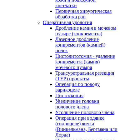
клетчатки
Первичная хирургическая
обработка ран
Оперативная урология
Дробление камня в мочевом
пузыре (конкремента)
Лазерное дробление
конкрементов (камней)
почек
Цистолитотомия - удаление
конкремента (камня)
мочевого пузыря
Трансуретральная резекция
(ТУР) простаты
Операция по поводу
варикоцеле
Цистоскопия
Увеличение головки
полового члена
Утолщение полового члена
Операция при водянке
(гидроцеле) яичка
(Винкельмана, Бергмана или
Лорда)