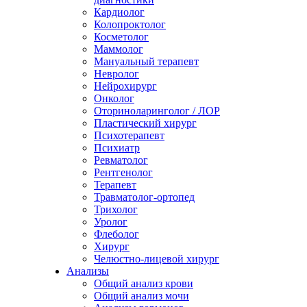
Кардиолог
Колопроктолог
Косметолог
Маммолог
Мануальный терапевт
Невролог
Нейрохирург
Онколог
Оториноларинголог / ЛОР
Пластический хирург
Психотерапевт
Психиатр
Ревматолог
Рентгенолог
Терапевт
Травматолог-ортопед
Трихолог
Уролог
Флеболог
Хирург
Челюстно-лицевой хирург
Анализы
Общий анализ крови
Общий анализ мочи