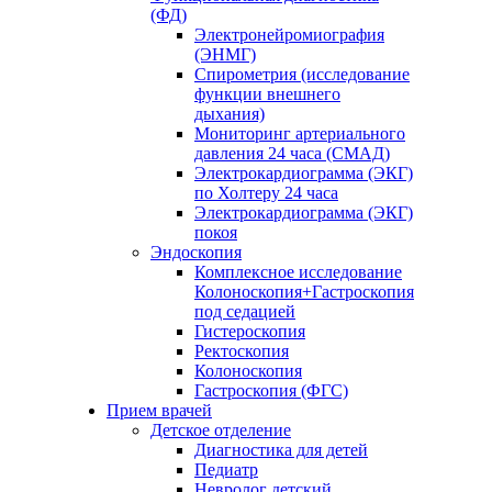
(ФД)
Электронейромиография
(ЭНМГ)
Спирометрия (исследование
функции внешнего
дыхания)
Мониторинг артериального
давления 24 часа (СМАД)
Электрокардиограмма (ЭКГ)
по Холтеру 24 часа
Электрокардиограмма (ЭКГ)
покоя
Эндоскопия
Комплексное исследование
Колоноскопия+Гастроскопия
под седацией
Гистероскопия
Ректоскопия
Колоноскопия
Гастроскопия (ФГС)
Прием врачей
Детское отделение
Диагностика для детей
Педиатр
Невролог детский