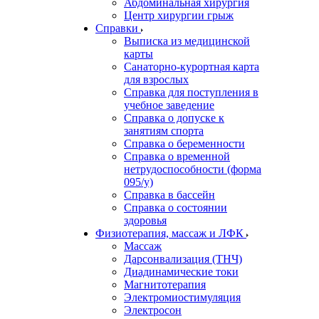
Абдоминальная хирургия
Центр хирургии грыж
Справки
Выписка из медицинской
карты
Санаторно-курортная карта
для взрослых
Справка для поступления в
учебное заведение
Справка о допуске к
занятиям спорта
Справка о беременности
Справка о временной
нетрудоспособности (форма
095/у)
Справка в бассейн
Справка о состоянии
здоровья
Физиотерапия, массаж и ЛФК
Массаж
Дарсонвализация (ТНЧ)
Диадинамические токи
Магнитотерапия
Электромиостимуляция
Электросон