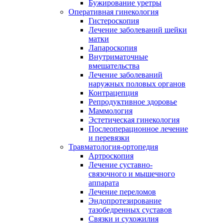
Бужирование уретры
Оперативная гинекология
Гистероскопия
Лечение заболеваний шейки
матки
Лапароскопия
Внутриматочные
вмешательства
Лечение заболеваний
наружных половых органов
Контрацепция
Репродуктивное здоровье
Маммология
Эстетическая гинекология
Послеоперационное лечение
и перевязки
Травматология-ортопедия
Артроскопия
Лечение суставно-
связочного и мышечного
аппарата
Лечение переломов
Эндопротезирование
тазобедренных суставов
Связки и сухожилия