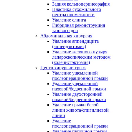
Задняя кольпоперинеорафия
Пластика сухожильного
центра промежности
Удаление слинга
Гибридная реконструкция
тазового дна
Абдоминальная хирургия
Удаление аппендицита
(аппендэктомия)
Удаление желчного пузыря
лапароскопическим методом
(холецистэктомия)
Центр хирургии грыж
Удаление ущемленной
послеоперационной грыжи
Удаление ущемленной
паховой/бедренной грыжи
Удаление двухсторонней
паховой/бедренной грыжи
Удаление грыжи белой
линии живота/спигилиевой
линии
Удаление
послеоперационной грыжи
Удаление пупочной грыжи