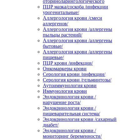
оториноларингологического
ПЦР мазка/соскоба /инфекции
урогенитальные/
Аллергология крови /смеси
аллергенов/
Аллергология крови /аллергены
пыльцы растений/
Аллергология крови /аллергены
бытовые/
Аллергология крови /аллергены
пищевые/
ПЦР крови /инфекции/
Онкомаркеры крови
Серология крови /инфекции/
Серология крови /гельминтозы/
Аутоиммунология крови
Иммунология крови
Эндокринология крови /
нарушение роста/
Эндокринология крови /
пищеварительная система/
Эндокринология крови /сахарный
диабет/
Эндокринология крови /
мониторинг беременности/