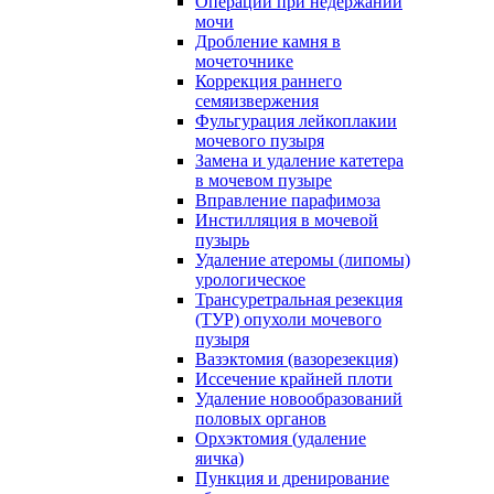
Операции при недержании
мочи
Дробление камня в
мочеточнике
Коррекция раннего
семяизвержения
Фульгурация лейкоплакии
мочевого пузыря
Замена и удаление катетера
в мочевом пузыре
Вправление парафимоза
Инстилляция в мочевой
пузырь
Удаление атеромы (липомы)
урологическое
Трансуретральная резекция
(ТУР) опухоли мочевого
пузыря
Вазэктомия (вазорезекция)
Иссечение крайней плоти
Удаление новообразований
половых органов
Орхэктомия (удаление
яичка)
Пункция и дренирование