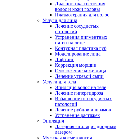
Диагностика состояния
волос и кожи головы
Плазмотерапия для волос
Услуги для лица
Лечение сосудистых
патологий
Устранения пигментных
пятен на лице
Контурная пластика губ
Моделирование лица
Лифтинг
Коррекция морщин
Омоложение кожи лица
Лечение угревой сыпи
Услуги для тела
Эпиляция волос на теле
Лечение гипергидроза
Избавление от сосудистых
патологий
Лечение рубцов и шрамов
Устранение растяжек
Эпиляция
Лазерная эпиляция диодным
лазером
Мужская косметология