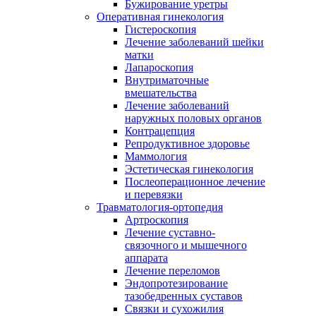
Бужирование уретры
Оперативная гинекология
Гистероскопия
Лечение заболеваний шейки
матки
Лапароскопия
Внутриматочные
вмешательства
Лечение заболеваний
наружных половых органов
Контрацепция
Репродуктивное здоровье
Маммология
Эстетическая гинекология
Послеоперационное лечение
и перевязки
Травматология-ортопедия
Артроскопия
Лечение суставно-
связочного и мышечного
аппарата
Лечение переломов
Эндопротезирование
тазобедренных суставов
Связки и сухожилия