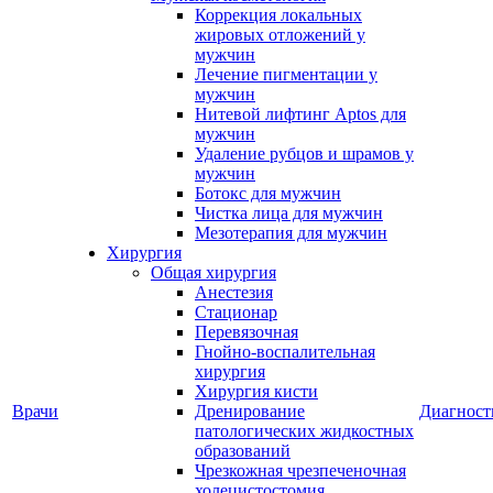
Коррекция локальных
жировых отложений у
мужчин
Лечение пигментации у
мужчин
Нитевой лифтинг Aptos для
мужчин
Удаление рубцов и шрамов у
мужчин
Ботокс для мужчин
Чистка лица для мужчин
Мезотерапия для мужчин
Хирургия
Общая хирургия
Анестезия
Стационар
Перевязочная
Гнойно-воспалительная
хирургия
Хирургия кисти
Врачи
Дренирование
Диагност
патологических жидкостных
образований
Чрезкожная чрезпеченочная
холецистостомия,