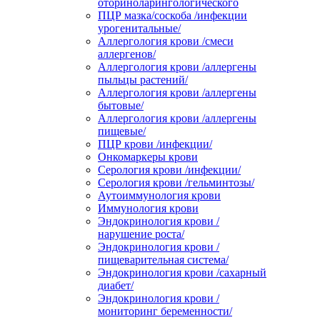
оториноларингологического
ПЦР мазка/соскоба /инфекции
урогенитальные/
Аллергология крови /смеси
аллергенов/
Аллергология крови /аллергены
пыльцы растений/
Аллергология крови /аллергены
бытовые/
Аллергология крови /аллергены
пищевые/
ПЦР крови /инфекции/
Онкомаркеры крови
Серология крови /инфекции/
Серология крови /гельминтозы/
Аутоиммунология крови
Иммунология крови
Эндокринология крови /
нарушение роста/
Эндокринология крови /
пищеварительная система/
Эндокринология крови /сахарный
диабет/
Эндокринология крови /
мониторинг беременности/