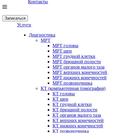
Контакты
Записаться
Услуги
Диагностика
МРТ
МРТ головы
МРТ шеи
МРТ грудной клетки
МРТ брюшной полости
МРТ органов малого таза
МРТ верхних конечностей
МРТ нижних конечностей
МРТ позвоночника
КТ (компьютерная томография)
КТ головы
КТ шеи
КТ грудной клетки
КТ брюшной полости
КТ органов малого таза
КТ верхних конечностей
КТ нижних конечностей
КТ позвоночника