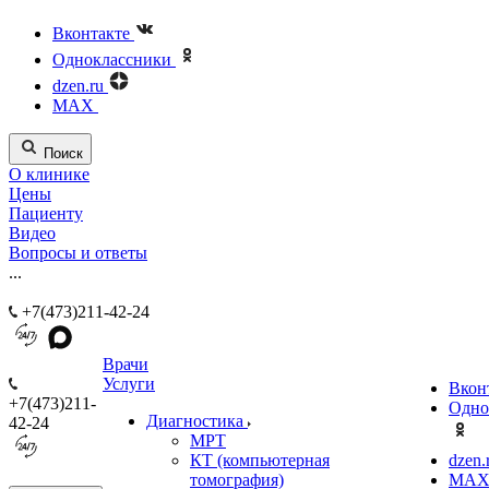
Вконтакте
Одноклассники
dzen.ru
MAX
Поиск
О клинике
Цены
Пациенту
Видео
Вопросы и ответы
...
+7(473)211-42-24
Врачи
Услуги
Вкон
+7(473)211-
Одно
Диагностика
42-24
МРТ
КТ (компьютерная
dzen.
томография)
MA