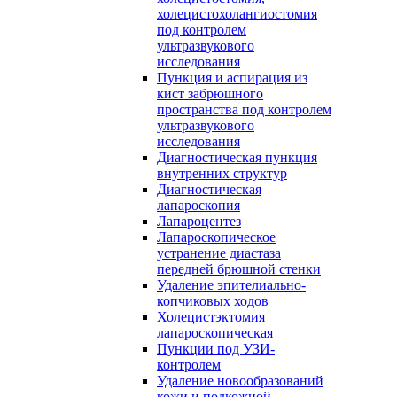
холецистохолангиостомия
под контролем
ультразвукового
исследования
Пункция и аспирация из
кист забрюшного
пространства под контролем
ультразвукового
исследования
Диагностическая пункция
внутренних структур
Диагностическая
лапароскопия
Лапароцентез
Лапароскопическое
устранение диастаза
передней брюшной стенки
Удаление эпителиально-
копчиковых ходов
Холецистэктомия
лапароскопическая
Пункции под УЗИ-
контролем
Удаление новообразований
кожи и подкожной