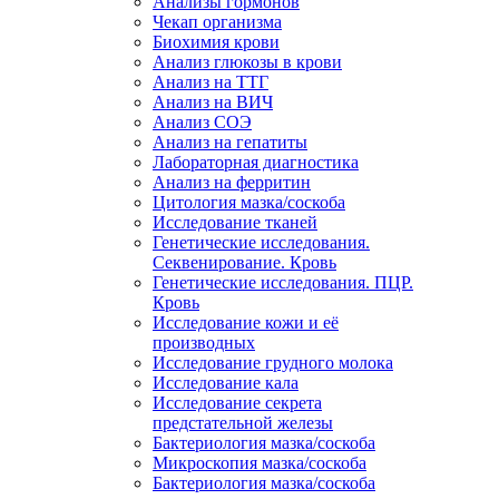
Анализы гормонов
Чекап организма
Биохимия крови
Анализ глюкозы в крови
Анализ на ТТГ
Анализ на ВИЧ
Анализ СОЭ
Анализ на гепатиты
Лабораторная диагностика
Анализ на ферритин
Цитология мазка/соскоба
Исследование тканей
Генетические исследования.
Секвенирование. Кровь
Генетические исследования. ПЦР.
Кровь
Исследование кожи и её
производных
Исследование грудного молока
Исследование кала
Исследование секрета
предстательной железы
Бактериология мазка/соскоба
Микроскопия мазка/соскоба
Бактериология мазка/соскоба