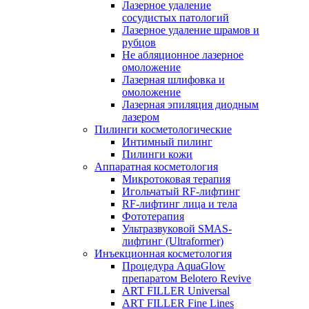
Лазерное удаление
сосудистых патологий
Лазерное удаление шрамов и
рубцов
Не абляционное лазерное
омоложение
Лазерная шлифовка и
омоложение
Лазерная эпиляция диодным
лазером
Пилинги косметологические
Интимный пилинг
Пилинги кожи
Аппаратная косметология
Микротоковая терапия
Игольчатый RF-лифтинг
RF-лифтинг лица и тела
Фототерапия
Ультразвуковой SMAS-
лифтинг (Ultraformer)
Инъекционная косметология
Процедура AquaGlow
препаратом Belotero Revive
ART FILLER Universal
ART FILLER Fine Lines