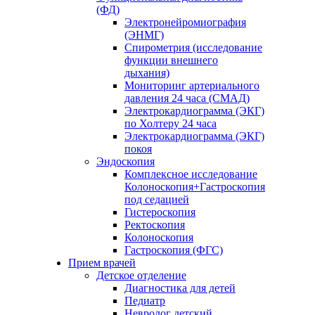
(ФД)
Электронейромиография
(ЭНМГ)
Спирометрия (исследование
функции внешнего
дыхания)
Мониторинг артериального
давления 24 часа (СМАД)
Электрокардиограмма (ЭКГ)
по Холтеру 24 часа
Электрокардиограмма (ЭКГ)
покоя
Эндоскопия
Комплексное исследование
Колоноскопия+Гастроскопия
под седацией
Гистероскопия
Ректоскопия
Колоноскопия
Гастроскопия (ФГС)
Прием врачей
Детское отделение
Диагностика для детей
Педиатр
Невролог детский