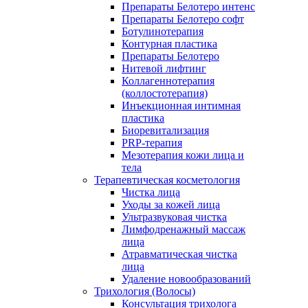
Препараты Белотеро интенс
Препараты Белотеро софт
Ботулинотерапия
Контурная пластика
Препараты Белотеро
Нитевой лифтинг
Коллагеннотерапия
(коллостотерапия)
Инъекционная интимная
пластика
Биоревитализация
PRP-терапия
Мезотерапия кожи лица и
тела
Терапевтическая косметология
Чистка лица
Уходы за кожей лица
Ультразвуковая чистка
Лимфодренажный массаж
лица
Атравматическая чистка
лица
Удаление новообразований
Трихология (Волосы)
Консультация трихолога