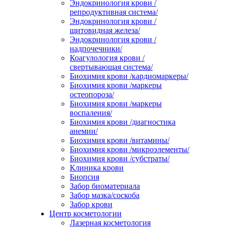
Эндокринология крови /
репродуктивная система/
Эндокринология крови /
щитовидная железа/
Эндокринология крови /
надпочечники/
Коагулология крови /
свертывающая система/
Биохимия крови /кардиомаркеры/
Биохимия крови /маркеры
остеопороза/
Биохимия крови /маркеры
воспаления/
Биохимия крови /диагностика
анемии/
Биохимия крови /витамины/
Биохимия крови /микроэлементы/
Биохимия крови /субстраты/
Клиника крови
Биопсия
Забор биоматериала
Забор мазка/соскоба
Забор крови
Центр косметологии
Лазерная косметология