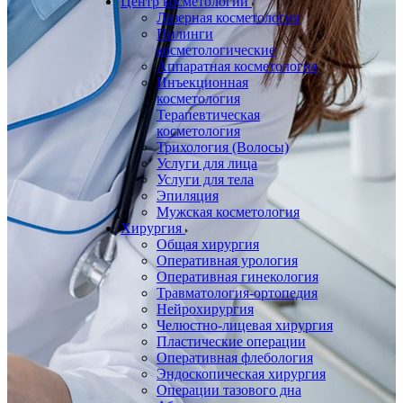
Центр косметологии
Лазерная косметология
Пилинги
косметологические
Аппаратная косметология
Инъекционная
косметология
Терапевтическая
косметология
Трихология (Волосы)
Услуги для лица
Услуги для тела
Эпиляция
Мужская косметология
Хирургия
Общая хирургия
Оперативная урология
Оперативная гинекология
Травматология-ортопедия
Нейрохирургия
Челюстно-лицевая хирургия
Пластические операции
Оперативная флебология
Эндоскопическая хирургия
Операции тазового дна