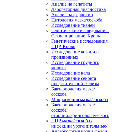
Анализ на гепатиты
Лабораторная диагностика
Анализ на ферритин
Цитология мазка/соскоба
Исследование тканей
Генетические исследования.
Секвенирование. Кровь
Генетические исследования.
ПЦР. Кровь
Исследование кожи и её
производных
Исследование грудного
молока
Исследование кала
Исследование секрета
предстательной железы
Бактериология мазка/
соскоба
Микроскопия мазка/соскоба
Бактериология мазка/
соскоба
оториноларингологического
ПЦР мазка/соскоба /
инфекции урогенитальные/
Аллергология крови /смеси