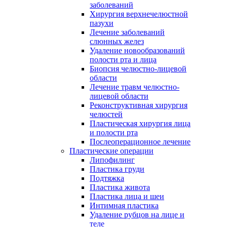
заболеваний
Хирургия верхнечелюстной
пазухи
Лечение заболеваний
слюнных желез
Удаление новообразований
полости рта и лица
Биопсия челюстно-лицевой
области
Лечение травм челюстно-
лицевой области
Реконструктивная хирургия
челюстей
Пластическая хирургия лица
и полости рта
Послеоперационное лечение
Пластические операции
Липофилинг
Пластика груди
Подтяжка
Пластика живота
Пластика лица и шеи
Интимная пластика
Удаление рубцов на лице и
теле