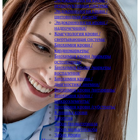
репродуктивная система/
Эндокринология крови /
щитовидная железа/
Эндокринология крови /
надпочечники/
Коагулология крови /
свертывающая система/
Биохимия крови /
кардиомаркеры/
Биохимия крови /маркеры
остеопороза/
Биохимия крови /маркеры
воспаления/
Биохимия крови /
диагностика анемии/
Биохимия крови /витамины/
Биохимия крови /
микроэлементы/
Биохимия крови /субстраты/
Клиника крови
Биопсия
Забор биоматериала
Забор мазка/соскоба
Забор крови