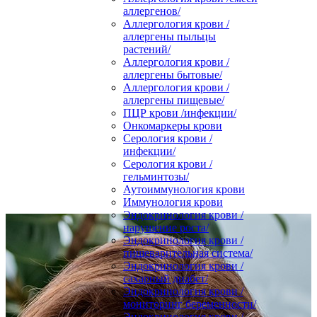
аллергенов/
Аллергология крови /
аллергены пыльцы
растений/
Аллергология крови /
аллергены бытовые/
Аллергология крови /
аллергены пищевые/
ПЦР крови /инфекции/
Онкомаркеры крови
Серология крови /
инфекции/
Серология крови /
гельминтозы/
Аутоиммунология крови
Иммунология крови
Эндокринология крови /
нарушение роста/
Эндокринология крови /
пищеварительная система/
Эндокринология крови /
сахарный диабет/
Эндокринология крови /
мониторинг беременности/
Эндокринология крови /