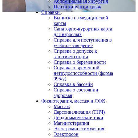
Абдоминальная хирургия
Центр хирургии грыж
Справки
Выписка из медицинской
карты
Санаторно-курортная карта
для взрослых
Справка для поступления в
учебное заведение
Справка о допуске к
занятиям спорта
Справка о беременности
Справка о временной
нетрудоспособности (форма
095/у)
Справка в бассейн
Справка о состоянии
здоровья
Физиотерапия, массаж и ЛФК
Массаж
Дарсонвализация (ТНЧ)
Диадинамические токи
Магнитотерапия
Электромиостимуляция
Электросон