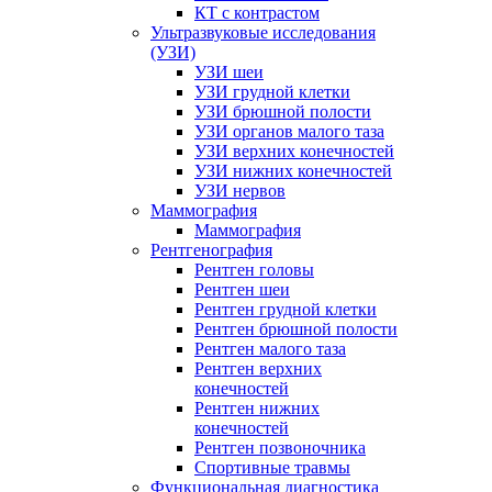
КТ с контрастом
Ультразвуковые исследования
(УЗИ)
УЗИ шеи
УЗИ грудной клетки
УЗИ брюшной полости
УЗИ органов малого таза
УЗИ верхних конечностей
УЗИ нижних конечностей
УЗИ нервов
Маммография
Маммография
Рентгенография
Рентген головы
Рентген шеи
Рентген грудной клетки
Рентген брюшной полости
Рентген малого таза
Рентген верхних
конечностей
Рентген нижних
конечностей
Рентген позвоночника
Спортивные травмы
Функциональная диагностика