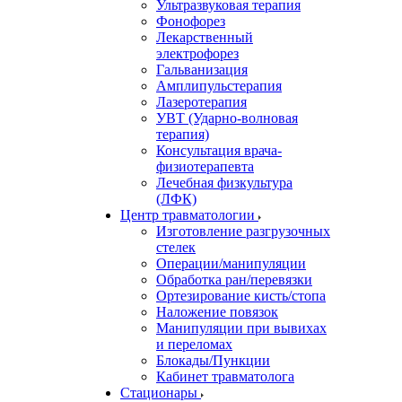
Ультразвуковая терапия
Фонофорез
Лекарственный
электрофорез
Гальванизация
Амплипульстерапия
Лазеротерапия
УВТ (Ударно-волновая
терапия)
Консультация врача-
физиотерапевта
Лечебная физкультура
(ЛФК)
Центр травматологии
Изготовление разгрузочных
стелек
Операции/манипуляции
Обработка ран/перевязки
Ортезирование кисть/стопа
Наложение повязок
Манипуляции при вывихах
и переломах
Блокады/Пункции
Кабинет травматолога
Стационары