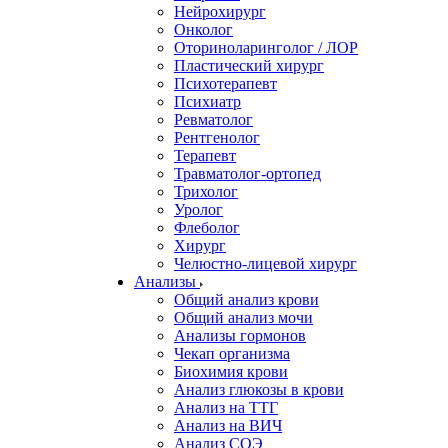
Нейрохирург
Онколог
Оториноларинголог / ЛОР
Пластический хирург
Психотерапевт
Психиатр
Ревматолог
Рентгенолог
Терапевт
Травматолог-ортопед
Трихолог
Уролог
Флеболог
Хирург
Челюстно-лицевой хирург
Анализы
Общий анализ крови
Общий анализ мочи
Анализы гормонов
Чекап организма
Биохимия крови
Анализ глюкозы в крови
Анализ на ТТГ
Анализ на ВИЧ
Анализ СОЭ