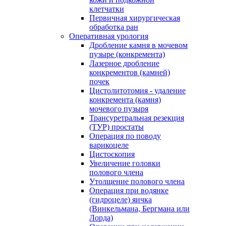
клетчатки
Первичная хирургическая
обработка ран
Оперативная урология
Дробление камня в мочевом
пузыре (конкремента)
Лазерное дробление
конкрементов (камней)
почек
Цистолитотомия - удаление
конкремента (камня)
мочевого пузыря
Трансуретральная резекция
(ТУР) простаты
Операция по поводу
варикоцеле
Цистоскопия
Увеличение головки
полового члена
Утолщение полового члена
Операция при водянке
(гидроцеле) яичка
(Винкельмана, Бергмана или
Лорда)