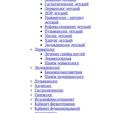
Гастроэнтеролог детский
Дерматолог детский
ЛОР детский
Травматолог - ортопед
детский
Рефлексотерапевт детский
Пульмонолог детский
Уролог детский
Хирург детский
Эндокринолог детский
Дерматолог
Лечение грибка ногтей
Дерматоскопия
Приём дерматолога
Эндокринолог
Биоимпедансометрия
Приём эндокринолога
Пульмонолог
Андролог
Гастроэнтеролог
Гинеколог
Иглорефлексотерапевт
Кабинет физиотерапии
Кабинет функциональной
диагностики