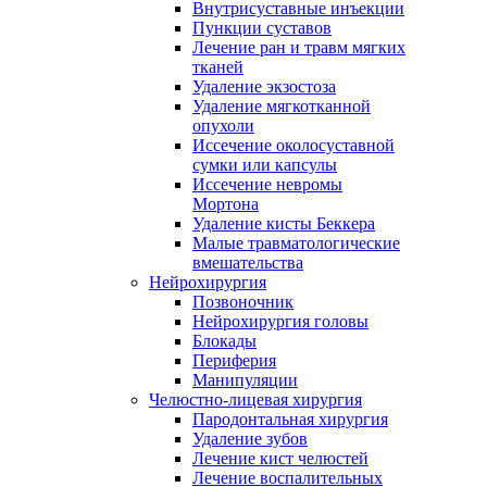
Внутрисуставные инъекции
Пункции суставов
Лечение ран и травм мягких
тканей
Удаление экзостоза
Удаление мягкотканной
опухоли
Иссечение околосуставной
сумки или капсулы
Иссечение невромы
Мортона
Удаление кисты Беккера
Малые травматологические
вмешательства
Нейрохирургия
Позвоночник
Нейрохирургия головы
Блокады
Периферия
Манипуляции
Челюстно-лицевая хирургия
Пародонтальная хирургия
Удаление зубов
Лечение кист челюстей
Лечение воспалительных