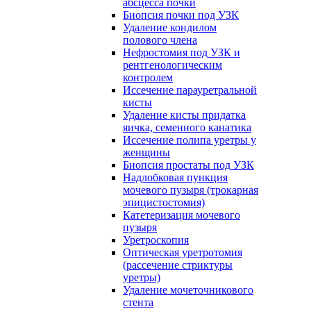
абсцесса почки
Биопсия почки под УЗК
Удаление кондилом
полового члена
Нефростомия под УЗК и
рентгенологическим
контролем
Иссечение парауретральной
кисты
Удаление кисты придатка
яичка, семенного канатика
Иссечение полипа уретры у
женщины
Биопсия простаты под УЗК
Надлобковая пункция
мочевого пузыря (трокарная
эпицистостомия)
Катетеризация мочевого
пузыря
Уретроскопия
Оптическая уретротомия
(рассечение стриктуры
уретры)
Удаление мочеточникового
стента