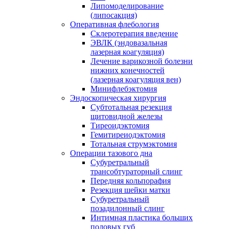
Липомоделирование
(липосакция)
Оперативная флебология
Склеротерапия введение
ЭВЛК (эндовазальная
лазерная коагуляция)
Лечение варикозной болезни
нижних конечностей
(лазерная коагуляция вен)
Минифлебэктомия
Эндоскопическая хирургия
Субтотальная резекция
щитовидной железы
Тиреоидэктомия
Гемитиреиодэктомия
Тотальная струмэктомия
Операции тазового дна
Субуретральный
трансобтураторный слинг
Передняя кольпорафия
Резекция шейки матки
Субуретральный
позадилонный слинг
Интимная пластика больших
половых губ