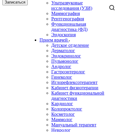
Записаться
Ультразвуковые
исследования (УЗИ)
Маммография
Рентгенография
Функциональная
диагностика (ФД)
Эндоскопия
Прием врачей
Детское отделение
Дерматолог
Эндокринолог
Пульмонолог
Андролог
Гастроэнтеролог
Гинеколог
Иглорефлексотерапевт
Кабинет физиотерапии
Кабинет функциональной
диагностики
Кардиолог
Колопроктолог
Косметолог
Маммолог
Мануальный терапевт
Невролог