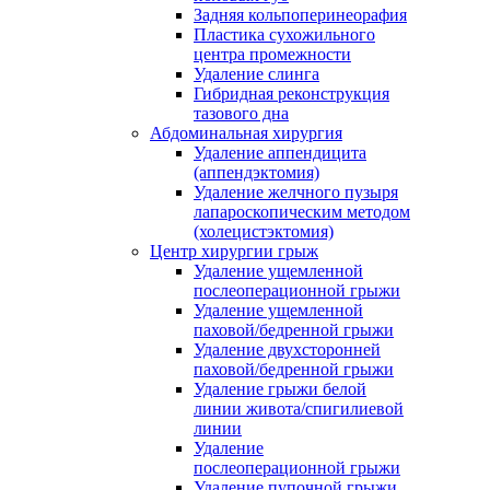
Задняя кольпоперинеорафия
Пластика сухожильного
центра промежности
Удаление слинга
Гибридная реконструкция
тазового дна
Абдоминальная хирургия
Удаление аппендицита
(аппендэктомия)
Удаление желчного пузыря
лапароскопическим методом
(холецистэктомия)
Центр хирургии грыж
Удаление ущемленной
послеоперационной грыжи
Удаление ущемленной
паховой/бедренной грыжи
Удаление двухсторонней
паховой/бедренной грыжи
Удаление грыжи белой
линии живота/спигилиевой
линии
Удаление
послеоперационной грыжи
Удаление пупочной грыжи