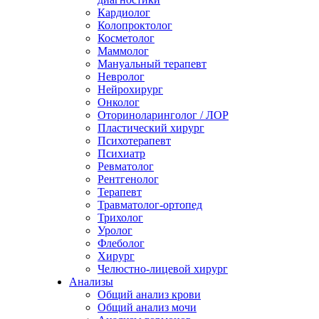
Кардиолог
Колопроктолог
Косметолог
Маммолог
Мануальный терапевт
Невролог
Нейрохирург
Онколог
Оториноларинголог / ЛОР
Пластический хирург
Психотерапевт
Психиатр
Ревматолог
Рентгенолог
Терапевт
Травматолог-ортопед
Трихолог
Уролог
Флеболог
Хирург
Челюстно-лицевой хирург
Анализы
Общий анализ крови
Общий анализ мочи