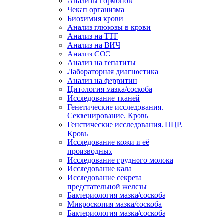
Анализы гормонов
Чекап организма
Биохимия крови
Анализ глюкозы в крови
Анализ на ТТГ
Анализ на ВИЧ
Анализ СОЭ
Анализ на гепатиты
Лабораторная диагностика
Анализ на ферритин
Цитология мазка/соскоба
Исследование тканей
Генетические исследования.
Секвенирование. Кровь
Генетические исследования. ПЦР.
Кровь
Исследование кожи и её
производных
Исследование грудного молока
Исследование кала
Исследование секрета
предстательной железы
Бактериология мазка/соскоба
Микроскопия мазка/соскоба
Бактериология мазка/соскоба