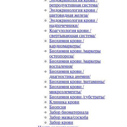
репродуктивная система/
Эндокринология крови /
щитовидная железа/
Эндокринология крови /
надпочечники/
Коагулология крови /
свертывающая система/
Биохимия крови /
кардиомаркеры/
Биохимия крови /маркеры
остеопороза/
Биохимия крови /маркеры
воспаления/
Биохимия крови /
диагностика анемии/
Биохимия крови /витамины/
Биохимия крови /
микроэлементы/
Биохимия крови /субстраты/
Клиника крови
Биопсия
Забор биоматериала
Забор мазка/соскоба
Забор крови