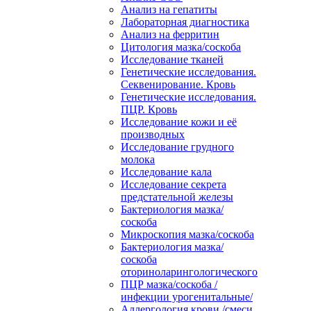
Анализ на гепатиты
Лабораторная диагностика
Анализ на ферритин
Цитология мазка/соскоба
Исследование тканей
Генетические исследования.
Секвенирование. Кровь
Генетические исследования.
ПЦР. Кровь
Исследование кожи и её
производных
Исследование грудного
молока
Исследование кала
Исследование секрета
предстательной железы
Бактериология мазка/
соскоба
Микроскопия мазка/соскоба
Бактериология мазка/
соскоба
оториноларингологического
ПЦР мазка/соскоба /
инфекции урогенитальные/
Аллергология крови /смеси