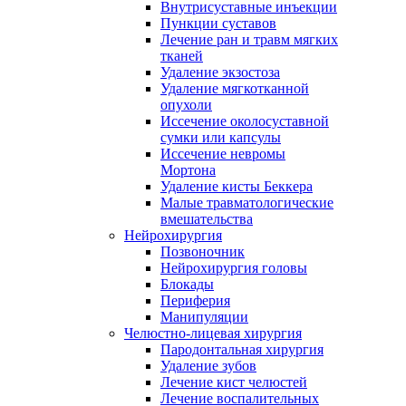
Внутрисуставные инъекции
Пункции суставов
Лечение ран и травм мягких
тканей
Удаление экзостоза
Удаление мягкотканной
опухоли
Иссечение околосуставной
сумки или капсулы
Иссечение невромы
Мортона
Удаление кисты Беккера
Малые травматологические
вмешательства
Нейрохирургия
Позвоночник
Нейрохирургия головы
Блокады
Периферия
Манипуляции
Челюстно-лицевая хирургия
Пародонтальная хирургия
Удаление зубов
Лечение кист челюстей
Лечение воспалительных