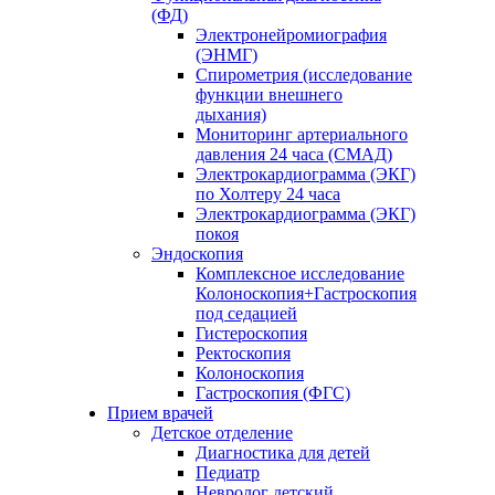
(ФД)
Электронейромиография
(ЭНМГ)
Спирометрия (исследование
функции внешнего
дыхания)
Мониторинг артериального
давления 24 часа (СМАД)
Электрокардиограмма (ЭКГ)
по Холтеру 24 часа
Электрокардиограмма (ЭКГ)
покоя
Эндоскопия
Комплексное исследование
Колоноскопия+Гастроскопия
под седацией
Гистероскопия
Ректоскопия
Колоноскопия
Гастроскопия (ФГС)
Прием врачей
Детское отделение
Диагностика для детей
Педиатр
Невролог детский