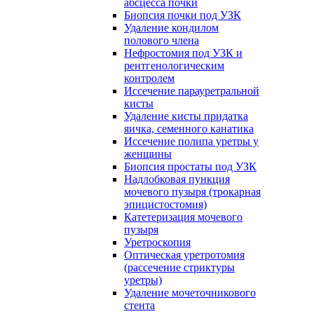
абсцесса почки
Биопсия почки под УЗК
Удаление кондилом
полового члена
Нефростомия под УЗК и
рентгенологическим
контролем
Иссечение парауретральной
кисты
Удаление кисты придатка
яичка, семенного канатика
Иссечение полипа уретры у
женщины
Биопсия простаты под УЗК
Надлобковая пункция
мочевого пузыря (трокарная
эпицистостомия)
Катетеризация мочевого
пузыря
Уретроскопия
Оптическая уретротомия
(рассечение стриктуры
уретры)
Удаление мочеточникового
стента