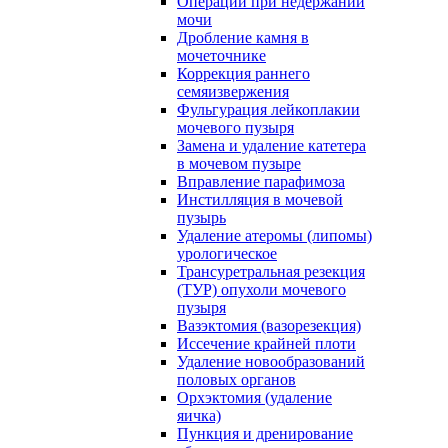
Операции при недержании
мочи
Дробление камня в
мочеточнике
Коррекция раннего
семяизвержения
Фульгурация лейкоплакии
мочевого пузыря
Замена и удаление катетера
в мочевом пузыре
Вправление парафимоза
Инстилляция в мочевой
пузырь
Удаление атеромы (липомы)
урологическое
Трансуретральная резекция
(ТУР) опухоли мочевого
пузыря
Вазэктомия (вазорезекция)
Иссечение крайней плоти
Удаление новообразований
половых органов
Орхэктомия (удаление
яичка)
Пункция и дренирование