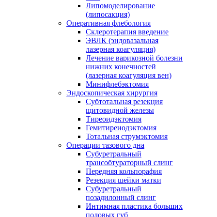
Липомоделирование
(липосакция)
Оперативная флебология
Склеротерапия введение
ЭВЛК (эндовазальная
лазерная коагуляция)
Лечение варикозной болезни
нижних конечностей
(лазерная коагуляция вен)
Минифлебэктомия
Эндоскопическая хирургия
Субтотальная резекция
щитовидной железы
Тиреоидэктомия
Гемитиреиодэктомия
Тотальная струмэктомия
Операции тазового дна
Субуретральный
трансобтураторный слинг
Передняя кольпорафия
Резекция шейки матки
Субуретральный
позадилонный слинг
Интимная пластика больших
половых губ