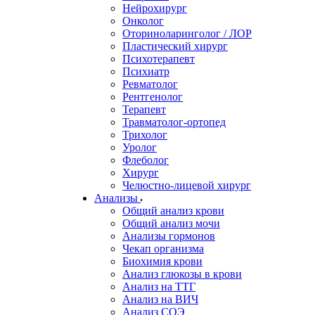
Нейрохирург
Онколог
Оториноларинголог / ЛОР
Пластический хирург
Психотерапевт
Психиатр
Ревматолог
Рентгенолог
Терапевт
Травматолог-ортопед
Трихолог
Уролог
Флеболог
Хирург
Челюстно-лицевой хирург
Анализы
Общий анализ крови
Общий анализ мочи
Анализы гормонов
Чекап организма
Биохимия крови
Анализ глюкозы в крови
Анализ на ТТГ
Анализ на ВИЧ
Анализ СОЭ