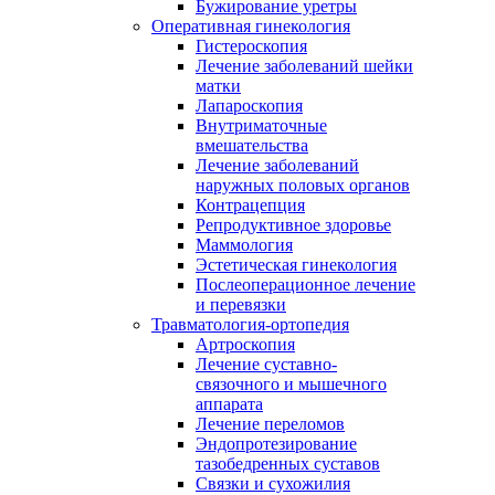
Бужирование уретры
Оперативная гинекология
Гистероскопия
Лечение заболеваний шейки
матки
Лапароскопия
Внутриматочные
вмешательства
Лечение заболеваний
наружных половых органов
Контрацепция
Репродуктивное здоровье
Маммология
Эстетическая гинекология
Послеоперационное лечение
и перевязки
Травматология-ортопедия
Артроскопия
Лечение суставно-
связочного и мышечного
аппарата
Лечение переломов
Эндопротезирование
тазобедренных суставов
Связки и сухожилия