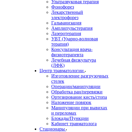
Ультразвуковая терапия
Фонофорез
Лекарственный
электрофорез
Гальванизация
Амплипульстерапия
Лазеротерапия
УВТ (Ударно-волновая
терапия)
Консультация врача-
физиотерапевта
Лечебная физкультура
(ЛФК)
Центр травматологии
Изготовление разгрузочных
стелек
Операции/манипуляции
Обработка ран/перевязки
Ортезирование кисть/стопа
Наложение повязок
Манипуляции при вывихах
и переломах
Блокады/Пункции
Кабинет травматолога
Стационары