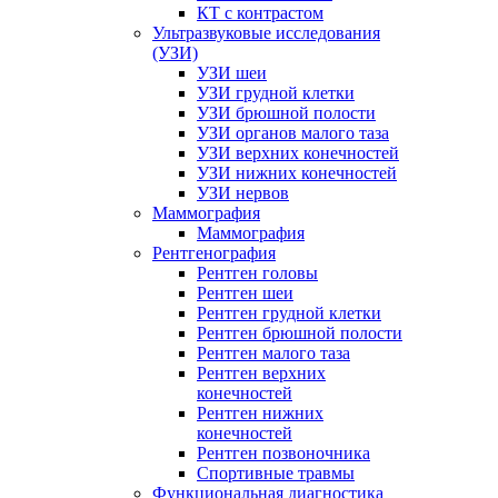
КТ с контрастом
Ультразвуковые исследования
(УЗИ)
УЗИ шеи
УЗИ грудной клетки
УЗИ брюшной полости
УЗИ органов малого таза
УЗИ верхних конечностей
УЗИ нижних конечностей
УЗИ нервов
Маммография
Маммография
Рентгенография
Рентген головы
Рентген шеи
Рентген грудной клетки
Рентген брюшной полости
Рентген малого таза
Рентген верхних
конечностей
Рентген нижних
конечностей
Рентген позвоночника
Спортивные травмы
Функциональная диагностика