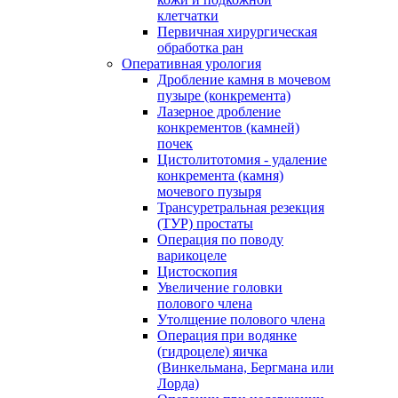
клетчатки
Первичная хирургическая
обработка ран
Оперативная урология
Дробление камня в мочевом
пузыре (конкремента)
Лазерное дробление
конкрементов (камней)
почек
Цистолитотомия - удаление
конкремента (камня)
мочевого пузыря
Трансуретральная резекция
(ТУР) простаты
Операция по поводу
варикоцеле
Цистоскопия
Увеличение головки
полового члена
Утолщение полового члена
Операция при водянке
(гидроцеле) яичка
(Винкельмана, Бергмана или
Лорда)