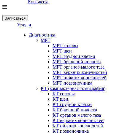
Контакты
Записаться
Услуги
Диагностика
МРТ
МРТ головы
МРТ шеи
МРТ грудной клетки
МРТ брюшной полости
МРТ органов малого таза
МРТ верхних конечностей
МРТ нижних конечностей
МРТ позвоночника
КТ (компьютерная томография)
КТ головы
КТ шеи
КТ грудной клетки
КТ брюшной полости
КТ органов малого таза
КТ верхних конечностей
КТ нижних конечностей
КТ позвоночника