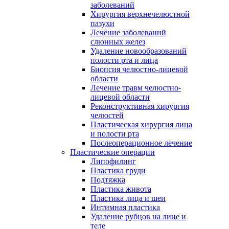
заболеваний
Хирургия верхнечелюстной
пазухи
Лечение заболеваний
слюнных желез
Удаление новообразований
полости рта и лица
Биопсия челюстно-лицевой
области
Лечение травм челюстно-
лицевой области
Реконструктивная хирургия
челюстей
Пластическая хирургия лица
и полости рта
Послеоперационное лечение
Пластические операции
Липофилинг
Пластика груди
Подтяжка
Пластика живота
Пластика лица и шеи
Интимная пластика
Удаление рубцов на лице и
теле