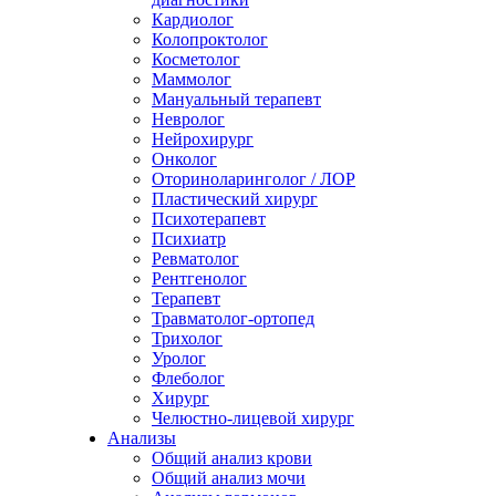
Кардиолог
Колопроктолог
Косметолог
Маммолог
Мануальный терапевт
Невролог
Нейрохирург
Онколог
Оториноларинголог / ЛОР
Пластический хирург
Психотерапевт
Психиатр
Ревматолог
Рентгенолог
Терапевт
Травматолог-ортопед
Трихолог
Уролог
Флеболог
Хирург
Челюстно-лицевой хирург
Анализы
Общий анализ крови
Общий анализ мочи