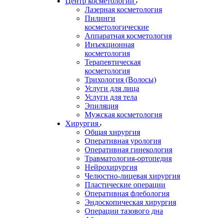
Центр косметологии
Лазерная косметология
Пилинги
косметологические
Аппаратная косметология
Инъекционная
косметология
Терапевтическая
косметология
Трихология (Волосы)
Услуги для лица
Услуги для тела
Эпиляция
Мужская косметология
Хирургия
Общая хирургия
Оперативная урология
Оперативная гинекология
Травматология-ортопедия
Нейрохирургия
Челюстно-лицевая хирургия
Пластические операции
Оперативная флебология
Эндоскопическая хирургия
Операции тазового дна