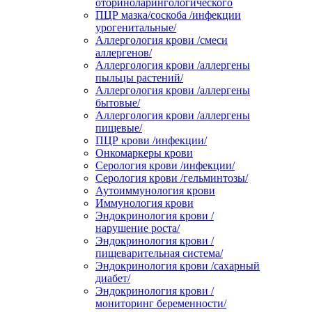
оториноларингологического
ПЦР мазка/соскоба /инфекции
урогенитальные/
Аллергология крови /смеси
аллергенов/
Аллергология крови /аллергены
пыльцы растений/
Аллергология крови /аллергены
бытовые/
Аллергология крови /аллергены
пищевые/
ПЦР крови /инфекции/
Онкомаркеры крови
Серология крови /инфекции/
Серология крови /гельминтозы/
Аутоиммунология крови
Иммунология крови
Эндокринология крови /
нарушение роста/
Эндокринология крови /
пищеварительная система/
Эндокринология крови /сахарный
диабет/
Эндокринология крови /
мониторинг беременности/