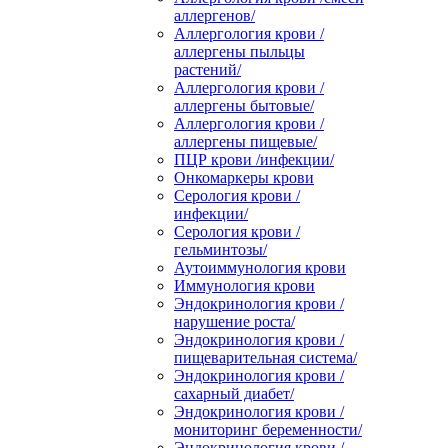
аллергенов/
Аллергология крови /
аллергены пыльцы
растений/
Аллергология крови /
аллергены бытовые/
Аллергология крови /
аллергены пищевые/
ПЦР крови /инфекции/
Онкомаркеры крови
Серология крови /
инфекции/
Серология крови /
гельминтозы/
Аутоиммунология крови
Иммунология крови
Эндокринология крови /
нарушение роста/
Эндокринология крови /
пищеварительная система/
Эндокринология крови /
сахарный диабет/
Эндокринология крови /
мониторинг беременности/
Эндокринология крови /