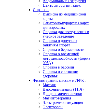
Абдоминальная хирургия
Центр хирургии грыж
Справки
Выписка из медицинской
карты
Санаторно-курортная карта
для взрослых
Справка для поступления в
учебное заведение
Справка о допуске к
занятиям спорта
Справка о беременности
Справка о временной
нетрудоспособности (форма
095/у)
Справка в бассейн
Справка о состоянии
здоровья
Физиотерапия, массаж и ЛФК
Массаж
Дарсонвализация (ТНЧ)
Диадинамические токи
Магнитотерапия
Электромиостимуляция
Электросон