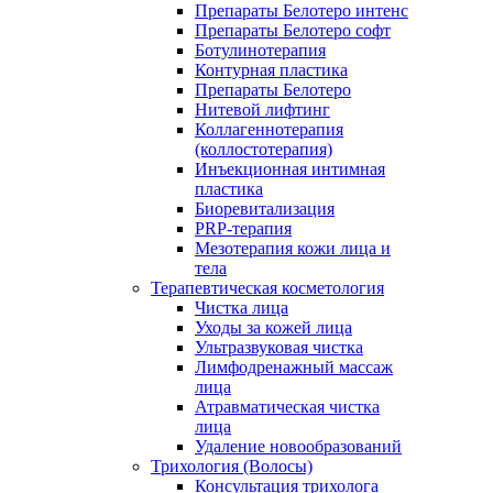
Препараты Белотеро интенс
Препараты Белотеро софт
Ботулинотерапия
Контурная пластика
Препараты Белотеро
Нитевой лифтинг
Коллагеннотерапия
(коллостотерапия)
Инъекционная интимная
пластика
Биоревитализация
PRP-терапия
Мезотерапия кожи лица и
тела
Терапевтическая косметология
Чистка лица
Уходы за кожей лица
Ультразвуковая чистка
Лимфодренажный массаж
лица
Атравматическая чистка
лица
Удаление новообразований
Трихология (Волосы)
Консультация трихолога