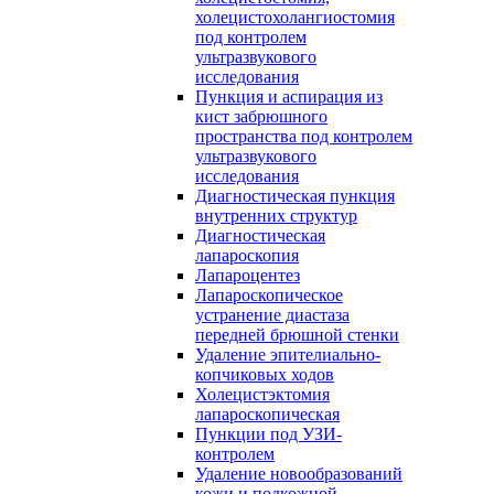
холецистохолангиостомия
под контролем
ультразвукового
исследования
Пункция и аспирация из
кист забрюшного
пространства под контролем
ультразвукового
исследования
Диагностическая пункция
внутренних структур
Диагностическая
лапароскопия
Лапароцентез
Лапароскопическое
устранение диастаза
передней брюшной стенки
Удаление эпителиально-
копчиковых ходов
Холецистэктомия
лапароскопическая
Пункции под УЗИ-
контролем
Удаление новообразований
кожи и подкожной