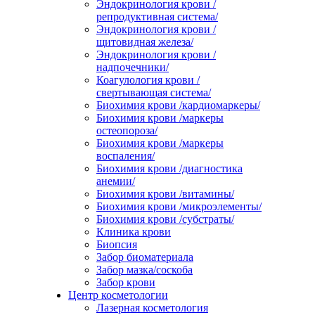
Эндокринология крови /
репродуктивная система/
Эндокринология крови /
щитовидная железа/
Эндокринология крови /
надпочечники/
Коагулология крови /
свертывающая система/
Биохимия крови /кардиомаркеры/
Биохимия крови /маркеры
остеопороза/
Биохимия крови /маркеры
воспаления/
Биохимия крови /диагностика
анемии/
Биохимия крови /витамины/
Биохимия крови /микроэлементы/
Биохимия крови /субстраты/
Клиника крови
Биопсия
Забор биоматериала
Забор мазка/соскоба
Забор крови
Центр косметологии
Лазерная косметология