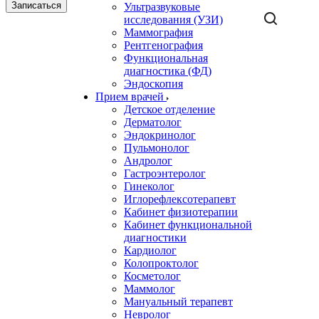
Записаться
Ультразвуковые
исследования (УЗИ)
Маммография
Рентгенография
Функциональная
диагностика (ФД)
Эндоскопия
Прием врачей
Детское отделение
Дерматолог
Эндокринолог
Пульмонолог
Андролог
Гастроэнтеролог
Гинеколог
Иглорефлексотерапевт
Кабинет физиотерапии
Кабинет функциональной
диагностики
Кардиолог
Колопроктолог
Косметолог
Маммолог
Мануальный терапевт
Невролог