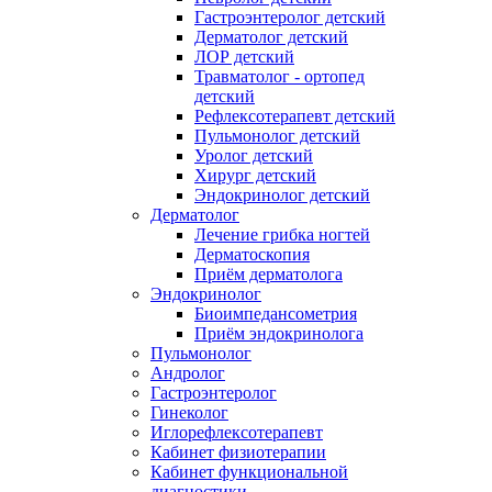
Гастроэнтеролог детский
Дерматолог детский
ЛОР детский
Травматолог - ортопед
детский
Рефлексотерапевт детский
Пульмонолог детский
Уролог детский
Хирург детский
Эндокринолог детский
Дерматолог
Лечение грибка ногтей
Дерматоскопия
Приём дерматолога
Эндокринолог
Биоимпедансометрия
Приём эндокринолога
Пульмонолог
Андролог
Гастроэнтеролог
Гинеколог
Иглорефлексотерапевт
Кабинет физиотерапии
Кабинет функциональной
диагностики