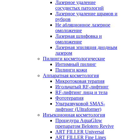
Лазерное удаление
сосудистых патологий
Лазерное удаление шрамов и
рубцов
Не абляционное лазерное
омоложение
Лазерная шлифовка и
омоложение
Лазерная эпиляция диодным
лазером
Пилинги косметологические
Интимный пилинг
Пилинги кожи
Аппаратная косметология
Микротоковая терапия
Игольчатый RF-лифтинг
RF-лифтинг лица и тела
Фототерапия
Ультразвуковой SMAS-
лифтинг (Ultraformer)
Инъекционная косметология
Процедура AquaGlow
препаратом Belotero Revive
ART FILLER Universal
ART FILLER Fine Lines