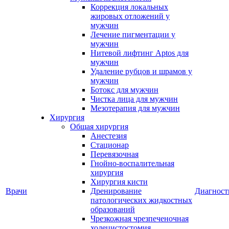
Коррекция локальных
жировых отложений у
мужчин
Лечение пигментации у
мужчин
Нитевой лифтинг Aptos для
мужчин
Удаление рубцов и шрамов у
мужчин
Ботокс для мужчин
Чистка лица для мужчин
Мезотерапия для мужчин
Хирургия
Общая хирургия
Анестезия
Стационар
Перевязочная
Гнойно-воспалительная
хирургия
Хирургия кисти
Врачи
Дренирование
Диагност
патологических жидкостных
образований
Чрезкожная чрезпеченочная
холецистостомия,