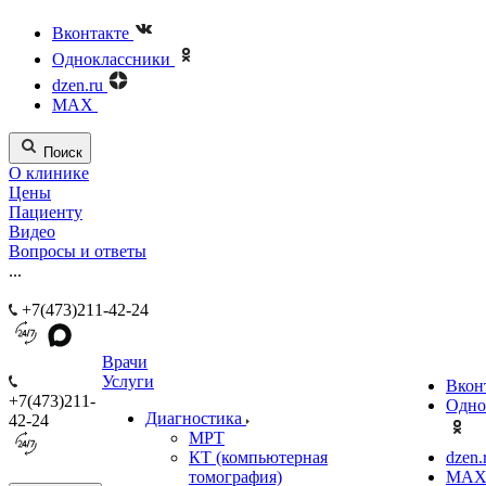
Вконтакте
Одноклассники
dzen.ru
MAX
Поиск
О клинике
Цены
Пациенту
Видео
Вопросы и ответы
...
+7(473)211-42-24
Врачи
Услуги
Вкон
+7(473)211-
Одно
Диагностика
42-24
МРТ
КТ (компьютерная
dzen.
томография)
MA