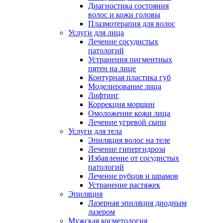
Диагностика состояния
волос и кожи головы
Плазмотерапия для волос
Услуги для лица
Лечение сосудистых
патологий
Устранения пигментных
пятен на лице
Контурная пластика губ
Моделирование лица
Лифтинг
Коррекция морщин
Омоложение кожи лица
Лечение угревой сыпи
Услуги для тела
Эпиляция волос на теле
Лечение гипергидроза
Избавление от сосудистых
патологий
Лечение рубцов и шрамов
Устранение растяжек
Эпиляция
Лазерная эпиляция диодным
лазером
Мужская косметология