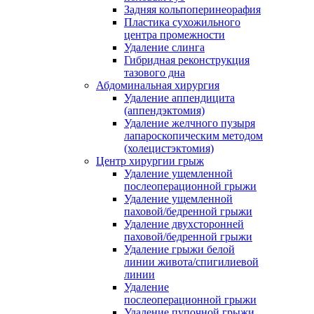
Задняя кольпоперинеорафия
Пластика сухожильного
центра промежности
Удаление слинга
Гибридная реконструкция
тазового дна
Абдоминальная хирургия
Удаление аппендицита
(аппендэктомия)
Удаление желчного пузыря
лапароскопическим методом
(холецистэктомия)
Центр хирургии грыж
Удаление ущемленной
послеоперационной грыжи
Удаление ущемленной
паховой/бедренной грыжи
Удаление двухсторонней
паховой/бедренной грыжи
Удаление грыжи белой
линии живота/спигилиевой
линии
Удаление
послеоперационной грыжи
Удаление пупочной грыжи