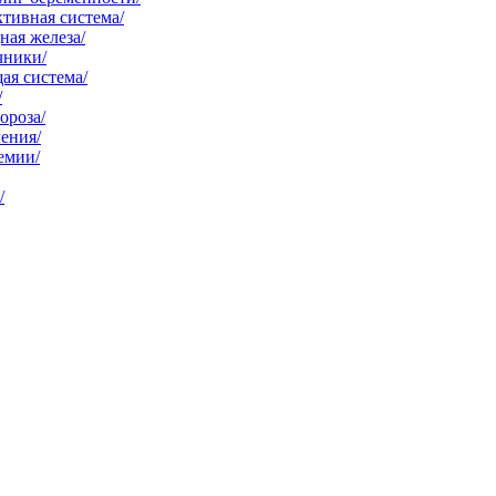
тивная система/
ая железа/
чники/
ая система/
/
ороза/
ения/
емии/
/