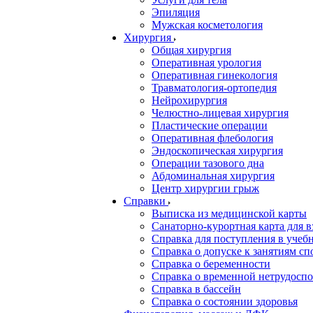
Эпиляция
Мужская косметология
Хирургия
Общая хирургия
Оперативная урология
Оперативная гинекология
Травматология-ортопедия
Нейрохирургия
Челюстно-лицевая хирургия
Пластические операции
Оперативная флебология
Эндоскопическая хирургия
Операции тазового дна
Абдоминальная хирургия
Центр хирургии грыж
Справки
Выписка из медицинской карты
Санаторно-курортная карта для 
Справка для поступления в учебн
Справка о допуске к занятиям сп
Справка о беременности
Справка о временной нетрудоспо
Справка в бассейн
Справка о состоянии здоровья