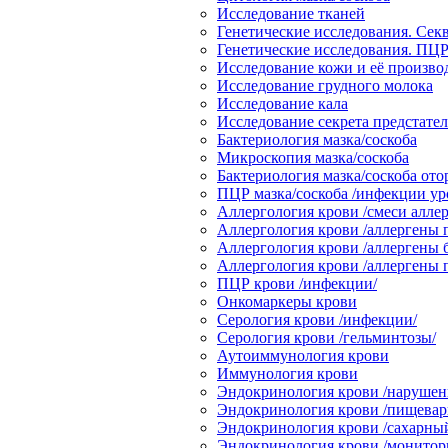
Исследование тканей
Генетические исследования. Сек
Генетические исследования. ПЦР
Исследование кожи и её произв
Исследование грудного молока
Исследование кала
Исследование секрета предстате
Бактериология мазка/соскоба
Микроскопия мазка/соскоба
Бактериология мазка/соскоба от
ПЦР мазка/соскоба /инфекции ур
Аллергология крови /смеси аллер
Аллергология крови /аллергены 
Аллергология крови /аллергены 
Аллергология крови /аллергены
ПЦР крови /инфекции/
Онкомаркеры крови
Серология крови /инфекции/
Серология крови /гельминтозы/
Аутоиммунология крови
Иммунология крови
Эндокринология крови /нарушени
Эндокринология крови /пищевари
Эндокринология крови /сахарный
Эндокринология крови /монитор