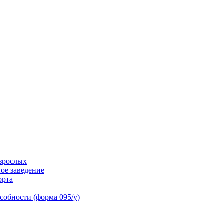
взрослых
ое заведение
орта
собности (форма 095/у)