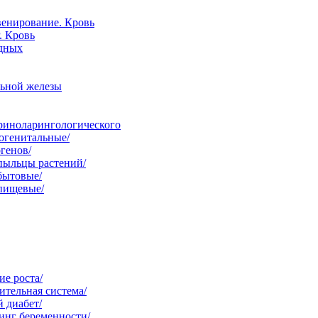
венирование. Кровь
. Кровь
одных
льной железы
ориноларингологического
огенитальные/
генов/
пыльцы растений/
бытовые/
 пищевые/
е роста/
тельная система/
 диабет/
инг беременности/