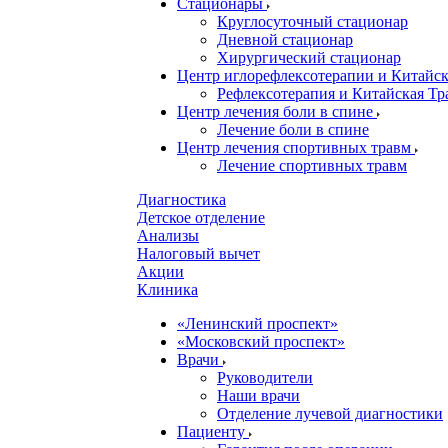
Стационары
Круглосуточный стационар
Дневной стационар
Хирургический стационар
Центр иглорефлексотерапии и Китай
Рефлексотерапия и Китайская Т
Центр лечения боли в спине
Лечение боли в спине
Центр лечения спортивных травм
Лечение спортивных травм
Диагностика
Детское отделение
Анализы
Налоговый вычет
Акции
Клиника
«Ленинский проспект»
«Московский проспект»
Врачи
Руководители
Наши врачи
Отделение лучевой диагностики
Пациенту