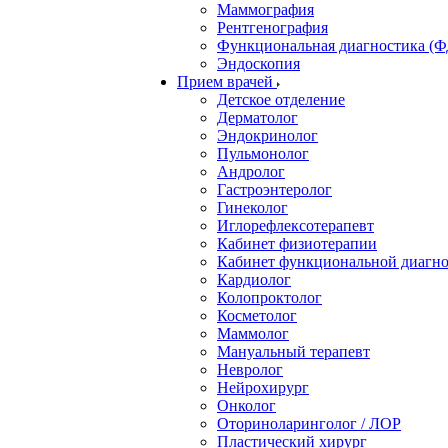
Маммография
Рентгенография
Функциональная диагностика (Ф
Эндоскопия
Прием врачей
Детское отделение
Дерматолог
Эндокринолог
Пульмонолог
Андролог
Гастроэнтеролог
Гинеколог
Иглорефлексотерапевт
Кабинет физиотерапии
Кабинет функциональной диагн
Кардиолог
Колопроктолог
Косметолог
Маммолог
Мануальный терапевт
Невролог
Нейрохирург
Онколог
Оториноларинголог / ЛОР
Пластический хирург