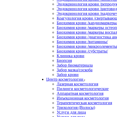
Эндокринология крови /репродук
Эндокринология крови /щитовидн
Эндокринология крови /надпоче
Коагулология крови /свертывающ
Биохимия крови /кардиомаркеры
Биохимия крови /маркеры остеоп
Биохимия крови /маркеры воспал
Биохимия крови /диагностика ан
Биохимия крови /витамины/
Биохимия крови /микроэлементы
Биохимия крови /субстраты/
Клиника крови
Биопсия
Забор биоматериала
Забор мазка/соскоба
Забор крови
Центр косметологии
Лазерная косметология
Пилинги косметологические
Аппаратная косметология
Инъекционная косметология
Терапевтическая косметология
Трихология (Волосы)
Услуги для лица
Услуги для тела