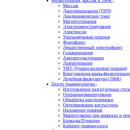
Физиотерапия, массаж и ЛФК
Массаж
Дарсонвализация (ТНЧ)
Диадинамические токи
Магнитотерапия
Электромиостимуляция
Электросон
Ультразвуковая терапия
Фонофорез
Лекарственный электрофорез
Гальванизация
Амплипульстерапия
Лазеротерапия
УВТ (Ударно-волновая терапия)
Консультация врача-физиотерапе
Лечебная физкультура (ЛФК)
Центр травматологии
Изготовление разгрузочных стел
Операции/манипуляции
Обработка ран/перевязки
Ортезирование кисть/стопа
Наложение повязок
Манипуляции при вывихах и пе
Блокады/Пункции
Кабинет травматолога