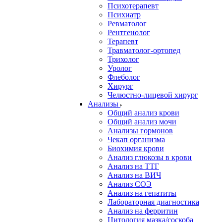
Психотерапевт
Психиатр
Ревматолог
Рентгенолог
Терапевт
Травматолог-ортопед
Трихолог
Уролог
Флеболог
Хирург
Челюстно-лицевой хирург
Анализы
Общий анализ крови
Общий анализ мочи
Анализы гормонов
Чекап организма
Биохимия крови
Анализ глюкозы в крови
Анализ на ТТГ
Анализ на ВИЧ
Анализ СОЭ
Анализ на гепатиты
Лабораторная диагностика
Анализ на ферритин
Цитология мазка/соскоба