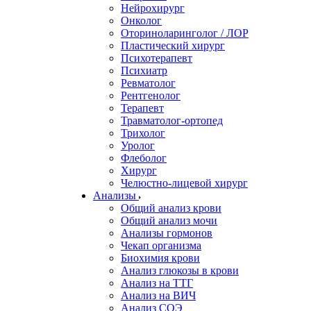
Нейрохирург
Онколог
Оториноларинголог / ЛОР
Пластический хирург
Психотерапевт
Психиатр
Ревматолог
Рентгенолог
Терапевт
Травматолог-ортопед
Трихолог
Уролог
Флеболог
Хирург
Челюстно-лицевой хирург
Анализы
Общий анализ крови
Общий анализ мочи
Анализы гормонов
Чекап организма
Биохимия крови
Анализ глюкозы в крови
Анализ на ТТГ
Анализ на ВИЧ
Анализ СОЭ