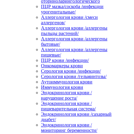
оториноларингологического
ПЦР мазка/соскоба /инфекции
урогенитальные/
Аллергология крови /смеси
аллергенов/
Аллергология крови /аллергены
пыльцы растений/
Аллергология крови /аллергены
бытовые/
Аллергология крови /аллергены
пищевые/
ПЦР крови /инфекции/
Онкомаркеры крови
Серология крови /инфекции/
Серология крови /гельминтозы/
Аутоиммунология крови
Иммунология крови
Эндокринология крови /
нарушение роста/
Эндокринология крови /
пищеварительная система/
Эндокринология крови /сахарный
диабет/
Эндокринология крови /
мониторинг беременности/