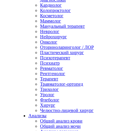
Кардиолог
Колопроктолог
Косметолог
Маммолог
Мануальный терапевт
Невролог
Нейрохирург
Онколог
Оториноларинголог / ЛОР
Пластический хирург
Психотерапевт
Психиатр
Ревматолог
Рентгенолог
Терапевт
Травматолог-ортопед
Трихолог
Уролог
Флеболог
Хирург
Челюстно-лицевой хирург
Анализы
Общий анализ крови
Общий анализ мочи