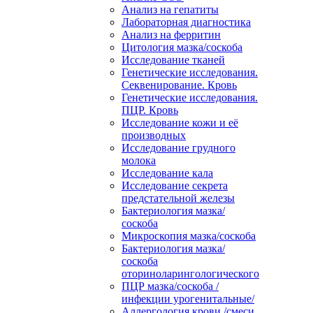
Анализ на гепатиты
Лабораторная диагностика
Анализ на ферритин
Цитология мазка/соскоба
Исследование тканей
Генетические исследования.
Секвенирование. Кровь
Генетические исследования.
ПЦР. Кровь
Исследование кожи и её
производных
Исследование грудного
молока
Исследование кала
Исследование секрета
предстательной железы
Бактериология мазка/
соскоба
Микроскопия мазка/соскоба
Бактериология мазка/
соскоба
оториноларингологического
ПЦР мазка/соскоба /
инфекции урогенитальные/
Аллергология крови /смеси