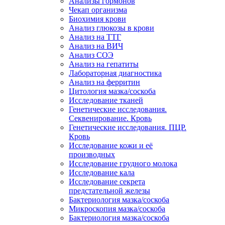
Анализы гормонов
Чекап организма
Биохимия крови
Анализ глюкозы в крови
Анализ на ТТГ
Анализ на ВИЧ
Анализ СОЭ
Анализ на гепатиты
Лабораторная диагностика
Анализ на ферритин
Цитология мазка/соскоба
Исследование тканей
Генетические исследования.
Секвенирование. Кровь
Генетические исследования. ПЦР.
Кровь
Исследование кожи и её
производных
Исследование грудного молока
Исследование кала
Исследование секрета
предстательной железы
Бактериология мазка/соскоба
Микроскопия мазка/соскоба
Бактериология мазка/соскоба