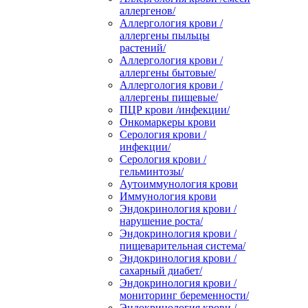
аллергенов/
Аллергология крови /
аллергены пыльцы
растений/
Аллергология крови /
аллергены бытовые/
Аллергология крови /
аллергены пищевые/
ПЦР крови /инфекции/
Онкомаркеры крови
Серология крови /
инфекции/
Серология крови /
гельминтозы/
Аутоиммунология крови
Иммунология крови
Эндокринология крови /
нарушение роста/
Эндокринология крови /
пищеварительная система/
Эндокринология крови /
сахарный диабет/
Эндокринология крови /
мониторинг беременности/
Эндокринология крови /