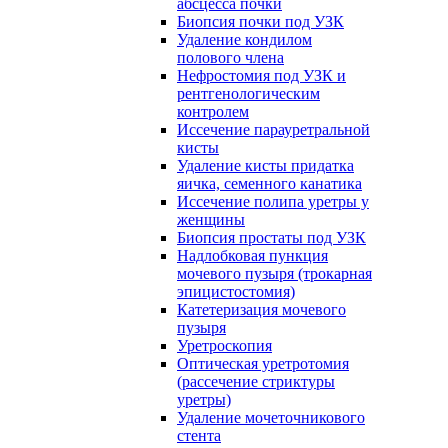
абсцесса почки
Биопсия почки под УЗК
Удаление кондилом
полового члена
Нефростомия под УЗК и
рентгенологическим
контролем
Иссечение парауретральной
кисты
Удаление кисты придатка
яичка, семенного канатика
Иссечение полипа уретры у
женщины
Биопсия простаты под УЗК
Надлобковая пункция
мочевого пузыря (трокарная
эпицистостомия)
Катетеризация мочевого
пузыря
Уретроскопия
Оптическая уретротомия
(рассечение стриктуры
уретры)
Удаление мочеточникового
стента