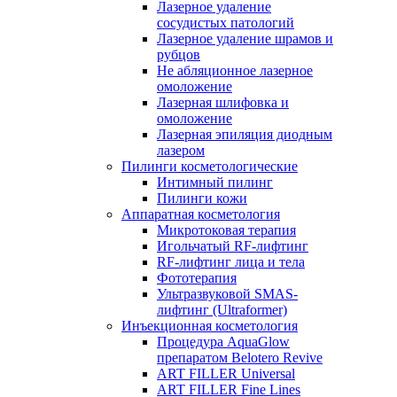
Лазерное удаление
сосудистых патологий
Лазерное удаление шрамов и
рубцов
Не абляционное лазерное
омоложение
Лазерная шлифовка и
омоложение
Лазерная эпиляция диодным
лазером
Пилинги косметологические
Интимный пилинг
Пилинги кожи
Аппаратная косметология
Микротоковая терапия
Игольчатый RF-лифтинг
RF-лифтинг лица и тела
Фототерапия
Ультразвуковой SMAS-
лифтинг (Ultraformer)
Инъекционная косметология
Процедура AquaGlow
препаратом Belotero Revive
ART FILLER Universal
ART FILLER Fine Lines