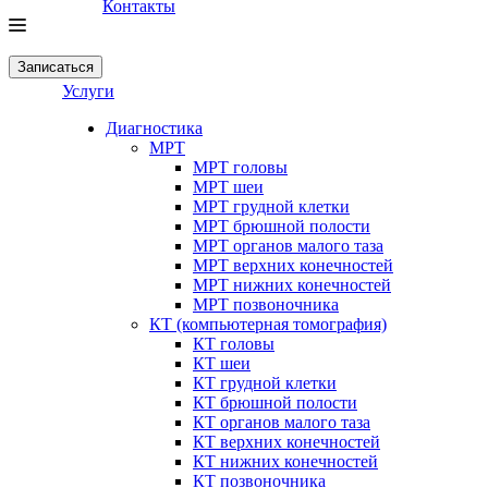
Контакты
Записаться
Услуги
Диагностика
МРТ
МРТ головы
МРТ шеи
МРТ грудной клетки
МРТ брюшной полости
МРТ органов малого таза
МРТ верхних конечностей
МРТ нижних конечностей
МРТ позвоночника
КТ (компьютерная томография)
КТ головы
КТ шеи
КТ грудной клетки
КТ брюшной полости
КТ органов малого таза
КТ верхних конечностей
КТ нижних конечностей
КТ позвоночника