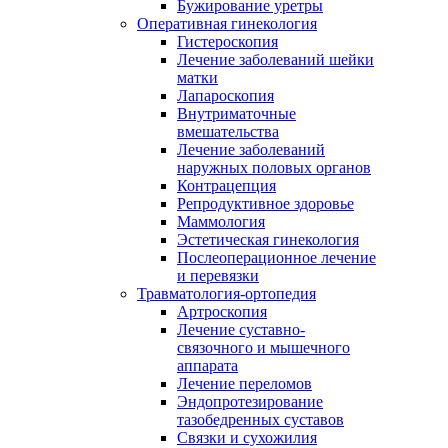
Бужирование уретры
Оперативная гинекология
Гистероскопия
Лечение заболеваний шейки
матки
Лапароскопия
Внутриматочные
вмешательства
Лечение заболеваний
наружных половых органов
Контрацепция
Репродуктивное здоровье
Маммология
Эстетическая гинекология
Послеоперационное лечение
и перевязки
Травматология-ортопедия
Артроскопия
Лечение суставно-
связочного и мышечного
аппарата
Лечение переломов
Эндопротезирование
тазобедренных суставов
Связки и сухожилия