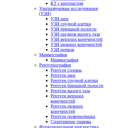
КТ с контрастом
Ультразвуковые исследования
(УЗИ)
УЗИ шеи
УЗИ грудной клетки
УЗИ брюшной полости
УЗИ органов малого таза
УЗИ верхних конечностей
УЗИ нижних конечностей
УЗИ нервов
Маммография
Маммография
Рентгенография
Рентген головы
Рентген шеи
Рентген грудной клетки
Рентген брюшной полости
Рентген малого таза
Рентген верхних
конечностей
Рентген нижних
конечностей
Рентген позвоночника
Спортивные травмы
Функциональная диагностика