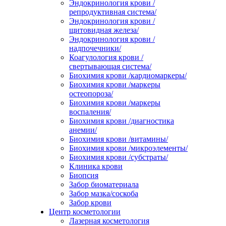
Эндокринология крови /
репродуктивная система/
Эндокринология крови /
щитовидная железа/
Эндокринология крови /
надпочечники/
Коагулология крови /
свертывающая система/
Биохимия крови /кардиомаркеры/
Биохимия крови /маркеры
остеопороза/
Биохимия крови /маркеры
воспаления/
Биохимия крови /диагностика
анемии/
Биохимия крови /витамины/
Биохимия крови /микроэлементы/
Биохимия крови /субстраты/
Клиника крови
Биопсия
Забор биоматериала
Забор мазка/соскоба
Забор крови
Центр косметологии
Лазерная косметология