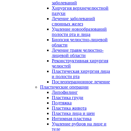
заболеваний
Хирургия верхнечелюстной
пазухи
Лечение заболеваний
слюнных желез
Удаление новообразований
полости рта и лица
Биопсия челюстно-лицевой
области
Лечение травм челюстно-
лицевой области
Реконструктивная хирургия
челюстей
Пластическая хирургия лица
и полости рта
Послеоперационное лечение
Пластические операции
Липофилинг
Пластика груди
Подтяжка
Пластика живота
Пластика лица и шеи
Интимная пластика
Удаление рубцов на лице и
теле