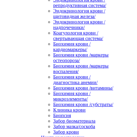
репродуктивная система/
Эндокринология крови /
щитовидная железа/
Эндокринология крови /
надпочечники/
Коагулология крови /
свертывающая система/
Биохимия крови /
кардиомаркеры/
Биохимия крови /маркеры
остеопороза/
Биохимия крови /маркеры
воспаления/
Биохимия крови /
диагностика анемии/
Биохимия крови /витамины/
Биохимия крови /
микроэлементы/
Биохимия крови /субстраты/
Клиника крови
Биопсия
Забор биоматериала
Забор мазка/соскоба
Забор крови