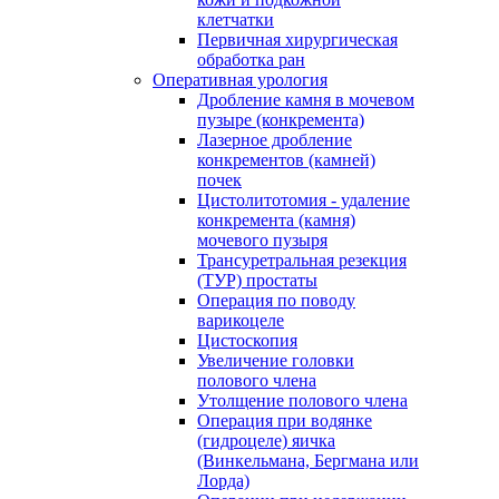
клетчатки
Первичная хирургическая
обработка ран
Оперативная урология
Дробление камня в мочевом
пузыре (конкремента)
Лазерное дробление
конкрементов (камней)
почек
Цистолитотомия - удаление
конкремента (камня)
мочевого пузыря
Трансуретральная резекция
(ТУР) простаты
Операция по поводу
варикоцеле
Цистоскопия
Увеличение головки
полового члена
Утолщение полового члена
Операция при водянке
(гидроцеле) яичка
(Винкельмана, Бергмана или
Лорда)