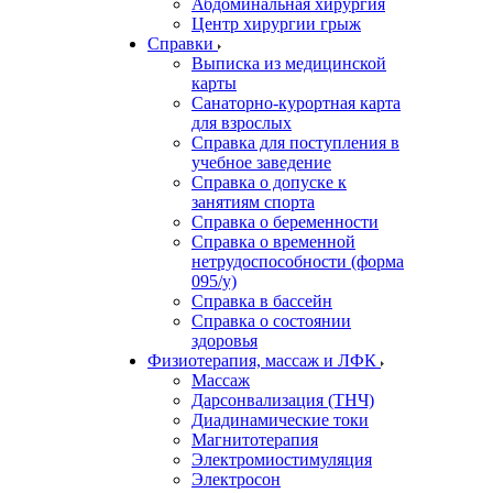
Абдоминальная хирургия
Центр хирургии грыж
Справки
Выписка из медицинской
карты
Санаторно-курортная карта
для взрослых
Справка для поступления в
учебное заведение
Справка о допуске к
занятиям спорта
Справка о беременности
Справка о временной
нетрудоспособности (форма
095/у)
Справка в бассейн
Справка о состоянии
здоровья
Физиотерапия, массаж и ЛФК
Массаж
Дарсонвализация (ТНЧ)
Диадинамические токи
Магнитотерапия
Электромиостимуляция
Электросон