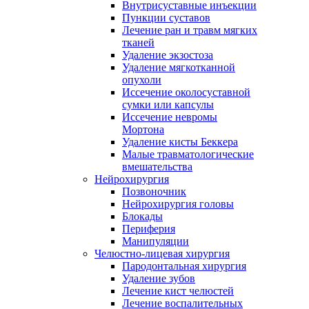
Внутрисуставные инъекции
Пункции суставов
Лечение ран и травм мягких
тканей
Удаление экзостоза
Удаление мягкотканной
опухоли
Иссечение околосуставной
сумки или капсулы
Иссечение невромы
Мортона
Удаление кисты Беккера
Малые травматологические
вмешательства
Нейрохирургия
Позвоночник
Нейрохирургия головы
Блокады
Периферия
Манипуляции
Челюстно-лицевая хирургия
Пародонтальная хирургия
Удаление зубов
Лечение кист челюстей
Лечение воспалительных