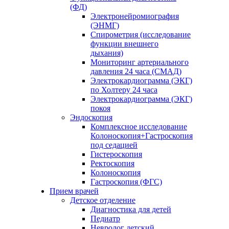
(ФД)
Электронейромиография
(ЭНМГ)
Спирометрия (исследование
функции внешнего
дыхания)
Мониторинг артериального
давления 24 часа (СМАД)
Электрокардиограмма (ЭКГ)
по Холтеру 24 часа
Электрокардиограмма (ЭКГ)
покоя
Эндоскопия
Комплексное исследование
Колоноскопия+Гастроскопия
под седацией
Гистероскопия
Ректоскопия
Колоноскопия
Гастроскопия (ФГС)
Прием врачей
Детское отделение
Диагностика для детей
Педиатр
Невролог детский