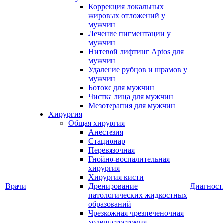
Коррекция локальных
жировых отложений у
мужчин
Лечение пигментации у
мужчин
Нитевой лифтинг Aptos для
мужчин
Удаление рубцов и шрамов у
мужчин
Ботокс для мужчин
Чистка лица для мужчин
Мезотерапия для мужчин
Хирургия
Общая хирургия
Анестезия
Стационар
Перевязочная
Гнойно-воспалительная
хирургия
Хирургия кисти
Врачи
Дренирование
Диагност
патологических жидкостных
образований
Чрезкожная чрезпеченочная
холецистостомия,