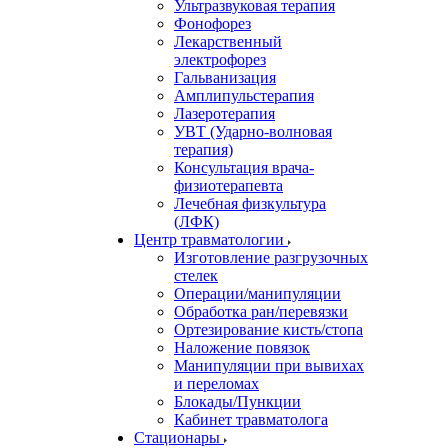
Ультразвуковая терапия
Фонофорез
Лекарственный
электрофорез
Гальванизация
Амплипульстерапия
Лазеротерапия
УВТ (Ударно-волновая
терапия)
Консультация врача-
физиотерапевта
Лечебная физкультура
(ЛФК)
Центр травматологии
Изготовление разгрузочных
стелек
Операции/манипуляции
Обработка ран/перевязки
Ортезирование кисть/стопа
Наложение повязок
Манипуляции при вывихах
и переломах
Блокады/Пункции
Кабинет травматолога
Стационары