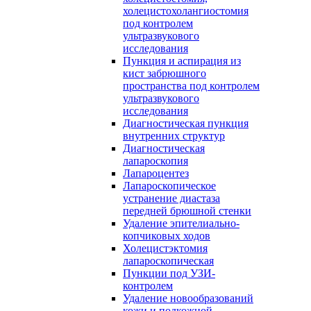
холецистохолангиостомия
под контролем
ультразвукового
исследования
Пункция и аспирация из
кист забрюшного
пространства под контролем
ультразвукового
исследования
Диагностическая пункция
внутренних структур
Диагностическая
лапароскопия
Лапароцентез
Лапароскопическое
устранение диастаза
передней брюшной стенки
Удаление эпителиально-
копчиковых ходов
Холецистэктомия
лапароскопическая
Пункции под УЗИ-
контролем
Удаление новообразований
кожи и подкожной