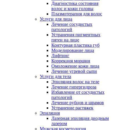
Диагностика состояния
волос и кожи головы
Плазмотерапия для волос
Услуги для лица
Лечение сосудистых
патологий
Устранения пигментных
пятен на лице
Контурная пластика губ
Моделирование лица
Лифтинг
Коррекция морщин
Омоложение кожи лица
Лечение угревой сыпи
Услуги для тела
Эпиляция волос на теле
Лечение гипергидроза
Избавление от сосудистых
патологий
Лечение рубцов и шрамов
Устранение растяжек
Эпиляция
Лазерная эпиляция диодным
лазером
Мужская косметология