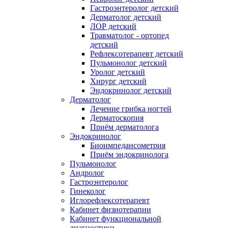
Гастроэнтеролог детский
Дерматолог детский
ЛОР детский
Травматолог - ортопед
детский
Рефлексотерапевт детский
Пульмонолог детский
Уролог детский
Хирург детский
Эндокринолог детский
Дерматолог
Лечение грибка ногтей
Дерматоскопия
Приём дерматолога
Эндокринолог
Биоимпедансометрия
Приём эндокринолога
Пульмонолог
Андролог
Гастроэнтеролог
Гинеколог
Иглорефлексотерапевт
Кабинет физиотерапии
Кабинет функциональной
диагностики