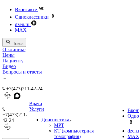
Вконтакте
Одноклассники
dzen.ru
MAX
Поиск
О клинике
Цены
Пациенту
Видео
Вопросы и ответы
...
+7(473)211-42-24
Врачи
Услуги
Вкон
+7(473)211-
Одно
Диагностика
42-24
МРТ
КТ (компьютерная
dzen.
томография)
MA