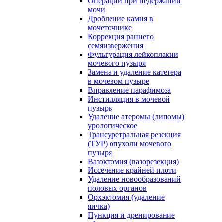
Операции при недержании
мочи
Дробление камня в
мочеточнике
Коррекция раннего
семяизвержения
Фульгурация лейкоплакии
мочевого пузыря
Замена и удаление катетера
в мочевом пузыре
Вправление парафимоза
Инстилляция в мочевой
пузырь
Удаление атеромы (липомы)
урологическое
Трансуретральная резекция
(ТУР) опухоли мочевого
пузыря
Вазэктомия (вазорезекция)
Иссечение крайней плоти
Удаление новообразований
половых органов
Орхэктомия (удаление
яичка)
Пункция и дренирование