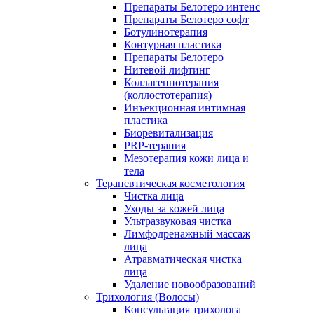
Препараты Белотеро интенс
Препараты Белотеро софт
Ботулинотерапия
Контурная пластика
Препараты Белотеро
Нитевой лифтинг
Коллагеннотерапия
(коллостотерапия)
Инъекционная интимная
пластика
Биоревитализация
PRP-терапия
Мезотерапия кожи лица и
тела
Терапевтическая косметология
Чистка лица
Уходы за кожей лица
Ультразвуковая чистка
Лимфодренажный массаж
лица
Атравматическая чистка
лица
Удаление новообразований
Трихология (Волосы)
Консультация трихолога