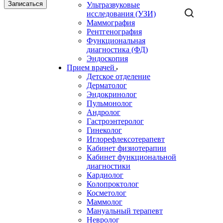
Записаться
Ультразвуковые
исследования (УЗИ)
Маммография
Рентгенография
Функциональная
диагностика (ФД)
Эндоскопия
Прием врачей
Детское отделение
Дерматолог
Эндокринолог
Пульмонолог
Андролог
Гастроэнтеролог
Гинеколог
Иглорефлексотерапевт
Кабинет физиотерапии
Кабинет функциональной
диагностики
Кардиолог
Колопроктолог
Косметолог
Маммолог
Мануальный терапевт
Невролог