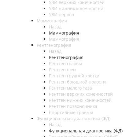
УЗИ верхних конечностей
УЗИ нижних конечностей
УЗИ нервов
Маммография
Назад
Маммография
Маммография
Рентгенография
Назад
Рентгенография
Рентген головы
Рентген шеи
Рентген грудной клетки
Рентген брюшной полости
Рентген малого таза
Рентген верхних конечностей
Рентген нижних конечностей
Рентген позвоночника
Спортивные травмы
Функциональная диагностика (ФД)
Назад
Функциональная диагностика (ФД)
Электронейромиография (ЭНМГ)