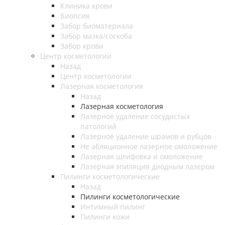
Клиника крови
Биопсия
Забор биоматериала
Забор мазка/соскоба
Забор крови
Центр косметологии
Назад
Центр косметологии
Лазерная косметология
Назад
Лазерная косметология
Лазерное удаление сосудистых
патологий
Лазерное удаление шрамов и рубцов
Не абляционное лазерное омоложение
Лазерная шлифовка и омоложение
Лазерная эпиляция диодным лазером
Пилинги косметологические
Назад
Пилинги косметологические
Интимный пилинг
Пилинги кожи