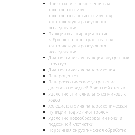
Чрезкожная чрезпеченочная
холецистостомия,
холецистохолангиостомия под
контролем ультразвукового
исследования
Пункция и аспирация из кист
забрюшного пространства под
контролем ультразвукового
исследования
Диагностическая пункция внутренних
структур
Диагностическая лапароскопия
Лапароцентез
Лапароскопическое устранение
диастаза передней брюшной стенки
Удаление эпителиально-копчиковых
ходов
Холецистэктомия лапароскопическая
Пункции под УЗИ-контролем
Удаление новообразований кожи и
подкожной клетчатки
Первичная хирургическая обработка