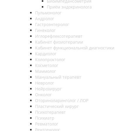
Биоимпедансометрия
Приём эндокринолога
Пульмонолог
Андролог
Гастроэнтеролог
Гинеколог
Иглорефлексотерапевт
Кабинет физиотерапии
Кабинет функциональной диагностики
Кардиолог
Колопроктолог
Косметолог
Маммолог
Мануальный терапевт
Невролог
Нейрохирург
Онколог
Оториноларинголог / ЛОР
Пластический хирург
Психотерапевт
Психиатр
Ревматолог
Рентгенолог