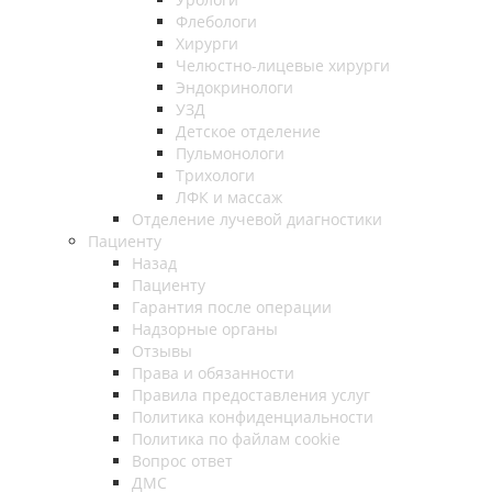
Флебологи
Хирурги
Челюстно-лицевые хирурги
Эндокринологи
УЗД
Детское отделение
Пульмонологи
Трихологи
ЛФК и массаж
Отделение лучевой диагностики
Пациенту
Назад
Пациенту
Гарантия после операции
Надзорные органы
Отзывы
Права и обязанности
Правила предоставления услуг
Политика конфиденциальности
Политика по файлам cookie
Вопрос ответ
ДМС