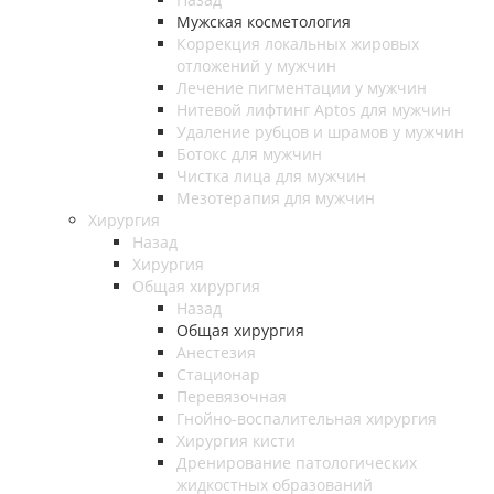
Мужская косметология
Коррекция локальных жировых
отложений у мужчин
Лечение пигментации у мужчин
Нитевой лифтинг Aptos для мужчин
Удаление рубцов и шрамов у мужчин
Ботокс для мужчин
Чистка лица для мужчин
Мезотерапия для мужчин
Хирургия
Назад
Хирургия
Общая хирургия
Назад
Общая хирургия
Анестезия
Стационар
Перевязочная
Гнойно-воспалительная хирургия
Хирургия кисти
Дренирование патологических
жидкостных образований