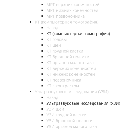
МРТ верхних конечностей
МРТ нижних конечностей
МРТ позвоночника
КТ (компьютерная томография)
Назад
КТ (компьютерная томография)
КТ головы
КТ шеи
КТ грудной клетки
КТ брюшной полости
КТ органов малого таза
КТ верхних конечностей
КТ нижних конечностей
КТ позвоночника
КТ с контрастом
Ультразвуковые исследования (УЗИ)
Назад
Ультразвуковые исследования (УЗИ)
УЗИ шеи
УЗИ грудной клетки
УЗИ брюшной полости
УЗИ органов малого таза