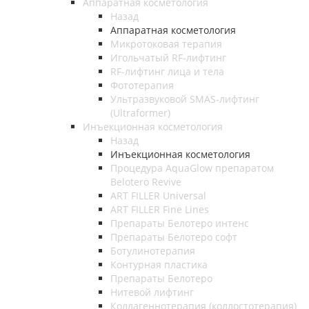
Аппаратная косметология
Назад
Аппаратная косметология
Микротоковая терапия
Игольчатый RF-лифтинг
RF-лифтинг лица и тела
Фототерапия
Ультразвуковой SMAS-лифтинг
(Ultraformer)
Инъекционная косметология
Назад
Инъекционная косметология
Процедура AquaGlow препаратом
Belotero Revive
ART FILLER Universal
ART FILLER Fine Lines
Препараты Белотеро интенс
Препараты Белотеро софт
Ботулинотерапия
Контурная пластика
Препараты Белотеро
Нитевой лифтинг
Коллагеннотерапия (коллостотерапия)