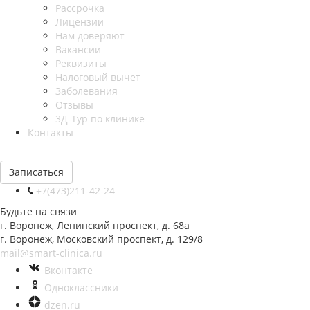
Рассрочка
Лицензии
Нам доверяют
Вакансии
Реквизиты
Налоговый вычет
Заболевания
Отзывы
3Д-Тур по клинике
Контакты
Записаться
+7(473)211-42-24
Будьте на связи
г. Воронеж, Ленинский проспект, д. 68а
г. Воронеж, Московский проспект, д. 129/8
mail@smart-clinica.ru
Вконтакте
Одноклассники
dzen.ru