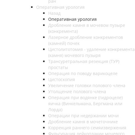
ран
Оперативная урология
Назад
Оперативная урология
Дробление камня в мочевом пузыре
(конкремента)
Лазерное дробление конкрементов
(камней) почек
Цистолитотомия - удаление конкремента
(камня) мочевого пузыря
Трансуретральная резекция (ТУР)
простаты
Операция по поводу варикоцеле
Цистоскопия
Увеличение головки полового члена
Утолщение полового члена
Операция при водянке (гидроцеле)
яичка (Винкельмана, Бергмана или
Лорда)
Операции при недержании мочи
Дробление камня в мочеточнике
Коррекция раннего семяизвержения
Фульгурация лейкоплакии мочевого