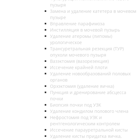
пузыря
Замена и удаление катетера в мочевом
пузыре
Вправление парафимоза
Инстилляция в мочевой пузырь
Удаление атеромы (липомы)
урологическое
Трансуретральная резекция (ТУР)
опухоли мочевого пузыря
Вазэктомия (вазорезекция)
Иссечение крайней плоти
Удаление новообразований половых
органов
Орхэктомия (удаление яичка)
Пункция и дренирование абсцесса
почки
Биопсия почки под УЗК
Удаление кондилом полового члена
Нефростомия под УЗК и
рентгенологическим контролем
Иссечение парауретральной кисты
Удаление кисты придатка яичка,