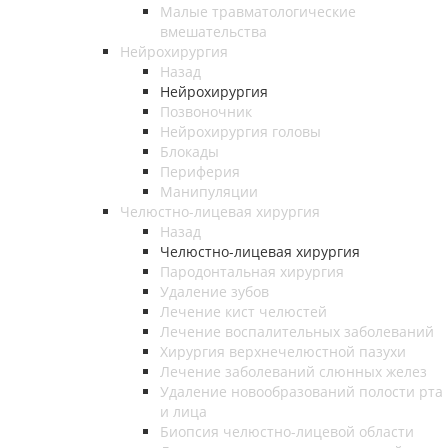
Малые травматологические
вмешательства
Нейрохирургия
Назад
Нейрохирургия
Позвоночник
Нейрохирургия головы
Блокады
Периферия
Манипуляции
Челюстно-лицевая хирургия
Назад
Челюстно-лицевая хирургия
Пародонтальная хирургия
Удаление зубов
Лечение кист челюстей
Лечение воспалительных заболеваний
Хирургия верхнечелюстной пазухи
Лечение заболеваний слюнных желез
Удаление новообразований полости рта
и лица
Биопсия челюстно-лицевой области