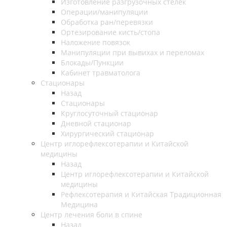
Изготовление разгрузочных стелек
Операции/манипуляции
Обработка ран/перевязки
Ортезирование кисть/стопа
Наложение повязок
Манипуляции при вывихах и переломах
Блокады/Пункции
Кабинет травматолога
Стационары
Назад
Стационары
Круглосуточный стационар
Дневной стационар
Хирургический стационар
Центр иглорефлексотерапии и Китайской
медицины
Назад
Центр иглорефлексотерапии и Китайской
медицины
Рефлексотерапия и Китайская Традиционная
Медицина
Центр лечения боли в спине
Назад