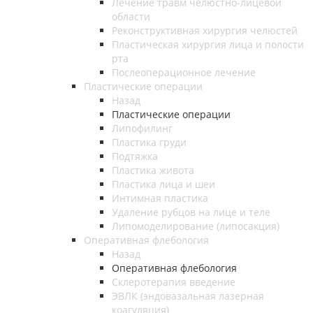
Лечение травм челюстно-лицевой
области
Реконструктивная хирургия челюстей
Пластическая хирургия лица и полости
рта
Послеоперационное лечение
Пластические операции
Назад
Пластические операции
Липофилинг
Пластика груди
Подтяжка
Пластика живота
Пластика лица и шеи
Интимная пластика
Удаление рубцов на лице и теле
Липомоделирование (липосакция)
Оперативная флебология
Назад
Оперативная флебология
Склеротерапия введение
ЭВЛК (эндовазальная лазерная
коагуляция)