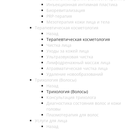
Инъекционная интимная пластика
Биоревитализация
PRP-терапия
Мезотерапия кожи лица и тела
Терапевтическая косметология
Назад
Терапевтическая косметология
Чистка лица
Уходы за кожей лица
Ультразвуковая чистка
Лимфодренажный массаж лица
Атравматическая чистка лица
Удаление новообразований
Трихология (Волосы)
Назад
Трихология (Волосы)
Консультация трихолога
Диагностика состояния волос и кожи
головы
Плазмотерапия для волос
Услуги для лица
Назад