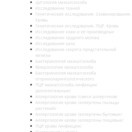
Цитология мазка/соскоба
Исследование тканей
Генетические исследования. Секвенирование.
Кровь
Генетические исследования. ПЦР. Кровь
Исследование кожи и её производных
Исследование грудного молока
Исследование кала
Исследование секрета предстательной
железы
Бактериология мазка/соскоба
Микроскопия мазка/соскоба
Бактериология мазка/соскоба
оториноларингологического
ПЦР мазка/соскоба /инфекции
урогенитальные/
Аллергология крови /смеси аллергенов/
Аллергология крови /аллергены пыльцы
растений/
Аллергология крови /аллергены бытовые/
Аллергология крови /аллергены пищевые/
ПЦР крови /инфекции/
Онкомаркеры крови