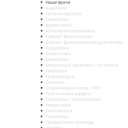
Наши врачи
Андрологи
Гастроэнтерологи
Гинекологи
Дерматологи
Иглорефлексотерапевты
Кабинет физиотерапии
Кабинет функциональной диагностики
Кардиологи
Косметологи
Маммологи
Мануальные терапевты / остеопаты
Неврологи
Нейрохирурги
Онкологи
Оториноларингологи / ЛОР
Пластические хирурги
Психиатры / Психотерапевт
Ревматологи
Рентгенологи
Терапевты
Травматологи-ортопеды
Урологи