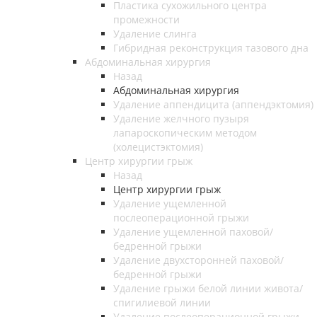
Пластика сухожильного центра
промежности
Удаление слинга
Гибридная реконструкция тазового дна
Абдоминальная хирургия
Назад
Абдоминальная хирургия
Удаление аппендицита (аппендэктомия)
Удаление желчного пузыря
лапароскопическим методом
(холецистэктомия)
Центр хирургии грыж
Назад
Центр хирургии грыж
Удаление ущемленной
послеоперационной грыжи
Удаление ущемленной паховой/
бедренной грыжи
Удаление двухсторонней паховой/
бедренной грыжи
Удаление грыжи белой линии живота/
спигилиевой линии
Удаление послеоперационной грыжи