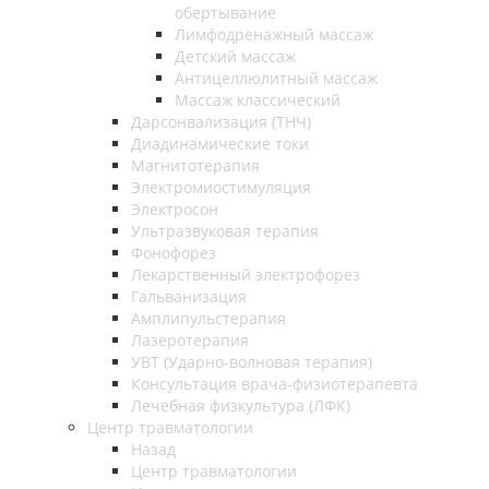
обертывание
Лимфодренажный массаж
Детский массаж
Антицеллюлитный массаж
Массаж классический
Дарсонвализация (ТНЧ)
Диадинамические токи
Магнитотерапия
Электромиостимуляция
Электросон
Ультразвуковая терапия
Фонофорез
Лекарственный электрофорез
Гальванизация
Амплипульстерапия
Лазеротерапия
УВТ (Ударно-волновая терапия)
Консультация врача-физиотерапевта
Лечебная физкультура (ЛФК)
Центр травматологии
Назад
Центр травматологии