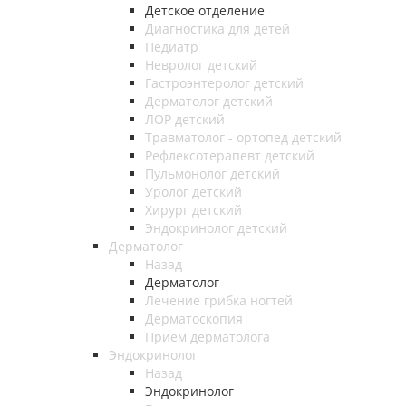
Детское отделение
Диагностика для детей
Педиатр
Невролог детский
Гастроэнтеролог детский
Дерматолог детский
ЛОР детский
Травматолог - ортопед детский
Рефлексотерапевт детский
Пульмонолог детский
Уролог детский
Хирург детский
Эндокринолог детский
Дерматолог
Назад
Дерматолог
Лечение грибка ногтей
Дерматоскопия
Приём дерматолога
Эндокринолог
Назад
Эндокринолог