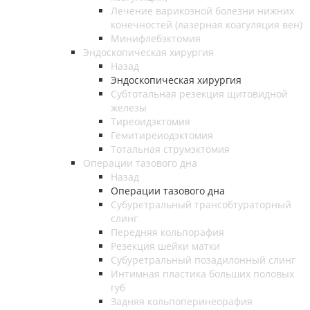
Лечение варикозной болезни нижних
конечностей (лазерная коагуляция вен)
Минифлебэктомия
Эндоскопическая хирургия
Назад
Эндоскопическая хирургия
Субтотальная резекция щитовидной
железы
Тиреоидэктомия
Гемитиреиодэктомия
Тотальная струмэктомия
Операции тазового дна
Назад
Операции тазового дна
Субуретральный трансобтураторный
слинг
Передняя кольпорафия
Резекция шейки матки
Субуретральный позадилонный слинг
Интимная пластика больших половых
губ
Задняя кольпоперинеорафия