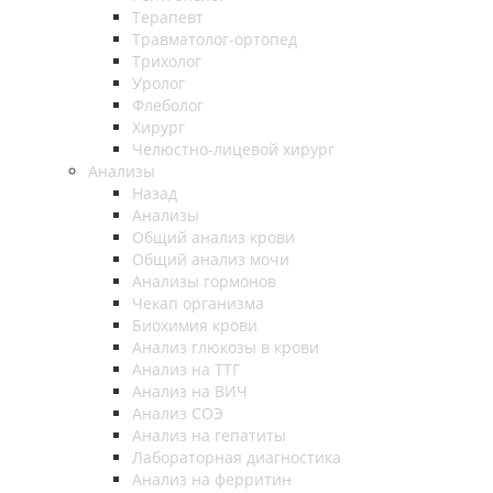
Терапевт
Травматолог-ортопед
Трихолог
Уролог
Флеболог
Хирург
Челюстно-лицевой хирург
Анализы
Назад
Анализы
Общий анализ крови
Общий анализ мочи
Анализы гормонов
Чекап организма
Биохимия крови
Анализ глюкозы в крови
Анализ на ТТГ
Анализ на ВИЧ
Анализ СОЭ
Анализ на гепатиты
Лабораторная диагностика
Анализ на ферритин