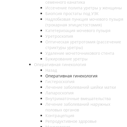
семенного канатика
Иссечение полипа уретры у женщины
Биопсия простаты под УЗК
Надлобковая пункция мочевого пузыря
(трокарная эпицистостомия)
Катетеризация мочевого пузыря
Уретроскопия
Оптическая уретротомия (рассечение
стриктуры уретры)
Удаление мочеточникового стента
Бужирование уретры
Оперативная гинекология
Назад
Оперативная гинекология
Гистероскопия
Лечение заболеваний шейки матки
Лапароскопия
Внутриматочные вмешательства
Лечение заболеваний наружных
половых органов
Контрацепция
Репродуктивное здоровье
Маммология