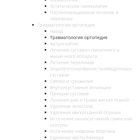
Эстетическая гинекология
Послеоперационное лечение и
перевязки
Травматология-ортопедия
Назад
Травматология-ортопедия
Артроскопия
Лечение суставно-связочного и
мышечного аппарата
Лечение переломов
Эндопротезирование тазобедренных
суставов
Связки и сухожилия
Внутрисуставные инъекции
Пункции суставов
Лечение ран и травм мягких тканей
Удаление экзостоза
Удаление мягкотканной опухоли
Иссечение околосуставной сумки или
капсулы
Иссечение невромы Мортона
Удаление кисты Беккера