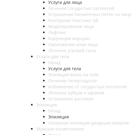
Услуги для лица
Лечение сосудистых патологий
Устранения пигментных пятен на лице
Контурная пластика губ
Моделирование лица
Лифтинг
Коррекция морщин
Омоложение кожи лица
Лечение угревой сыпи
Услуги для тела
Назад
Услуги для тела
Эпиляция волос на теле
Лечение гипергидроза
Избавление от сосудистых патологий
Лечение рубцов и шрамов
Устранение растяжек
Эпиляция
Назад
Эпиляция
Лазерная эпиляция диодным лазером
Мужская косметология
Назад