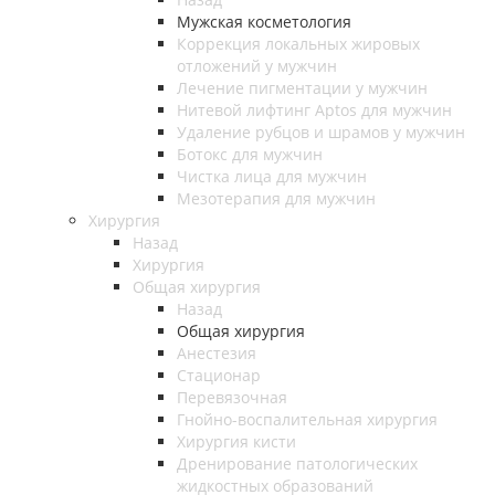
Мужская косметология
Коррекция локальных жировых
отложений у мужчин
Лечение пигментации у мужчин
Нитевой лифтинг Aptos для мужчин
Удаление рубцов и шрамов у мужчин
Ботокс для мужчин
Чистка лица для мужчин
Мезотерапия для мужчин
Хирургия
Назад
Хирургия
Общая хирургия
Назад
Общая хирургия
Анестезия
Стационар
Перевязочная
Гнойно-воспалительная хирургия
Хирургия кисти
Дренирование патологических
жидкостных образований