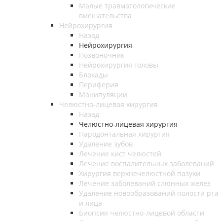
Малые травматологические
вмешательства
Нейрохирургия
Назад
Нейрохирургия
Позвоночник
Нейрохирургия головы
Блокады
Периферия
Манипуляции
Челюстно-лицевая хирургия
Назад
Челюстно-лицевая хирургия
Пародонтальная хирургия
Удаление зубов
Лечение кист челюстей
Лечение воспалительных заболеваний
Хирургия верхнечелюстной пазухи
Лечение заболеваний слюнных желез
Удаление новообразований полости рта
и лица
Биопсия челюстно-лицевой области