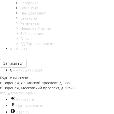
Рассрочка
Лицензии
Нам доверяют
Вакансии
Реквизиты
Налоговый вычет
Заболевания
Отзывы
3Д-Тур по клинике
Контакты
Записаться
+7(473)211-42-24
Будьте на связи
г. Воронеж, Ленинский проспект, д. 68а
г. Воронеж, Московский проспект, д. 129/8
mail@smart-clinica.ru
Вконтакте
Одноклассники
dzen.ru