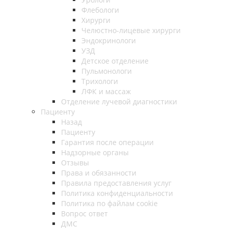
Флебологи
Хирурги
Челюстно-лицевые хирурги
Эндокринологи
УЗД
Детское отделение
Пульмонологи
Трихологи
ЛФК и массаж
Отделение лучевой диагностики
Пациенту
Назад
Пациенту
Гарантия после операции
Надзорные органы
Отзывы
Права и обязанности
Правила предоставления услуг
Политика конфиденциальности
Политика по файлам cookie
Вопрос ответ
ДМС