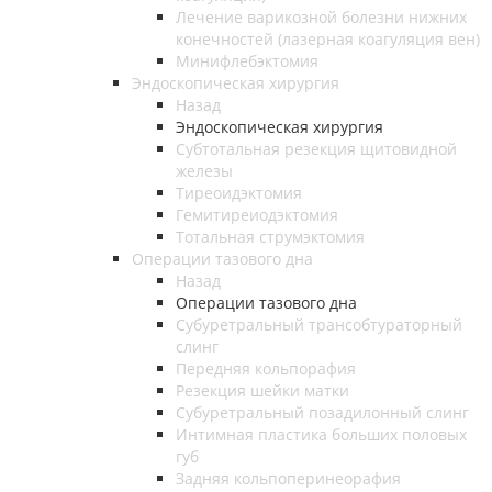
Лечение варикозной болезни нижних
конечностей (лазерная коагуляция вен)
Минифлебэктомия
Эндоскопическая хирургия
Назад
Эндоскопическая хирургия
Субтотальная резекция щитовидной
железы
Тиреоидэктомия
Гемитиреиодэктомия
Тотальная струмэктомия
Операции тазового дна
Назад
Операции тазового дна
Субуретральный трансобтураторный
слинг
Передняя кольпорафия
Резекция шейки матки
Субуретральный позадилонный слинг
Интимная пластика больших половых
губ
Задняя кольпоперинеорафия