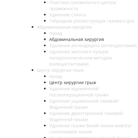
Пластика сухожильного центра
промежности
Удаление слинга
Гибридная реконструкция тазового дна
Абдоминальная хирургия
Назад
Абдоминальная хирургия
Удаление аппендицита (аппендэктомия)
Удаление желчного пузыря
лапароскопическим методом
(холецистэктомия)
Центр хирургии грыж
Назад
Центр хирургии грыж
Удаление ущемленной
послеоперационной грыжи
Удаление ущемленной паховой/
бедренной грыжи
Удаление двухсторонней паховой/
бедренной грыжи
Удаление грыжи белой линии живота/
спигилиевой линии
Удаление послеоперационной грыжи