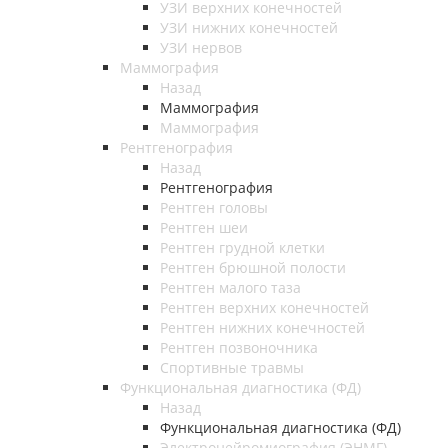
УЗИ верхних конечностей
УЗИ нижних конечностей
УЗИ нервов
Маммография
Назад
Маммография
Маммография
Рентгенография
Назад
Рентгенография
Рентген головы
Рентген шеи
Рентген грудной клетки
Рентген брюшной полости
Рентген малого таза
Рентген верхних конечностей
Рентген нижних конечностей
Рентген позвоночника
Спортивные травмы
Функциональная диагностика (ФД)
Назад
Функциональная диагностика (ФД)
Электронейромиография (ЭНМГ)