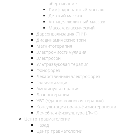
обертывание
Лимфодренажный массаж
Детский массаж
Антицеллюлитный массаж
Массаж классический
Дарсонвализация (ТНЧ)
Диадинамические токи
Магнитотерапия
Электромиостимуляция
Электросон
Ультразвуковая терапия
Фонофорез
Лекарственный электрофорез
Гальванизация
Амплипульстерапия
Лазеротерапия
УВТ (Ударно-волновая терапия)
Консультация врача-физиотерапевта
Лечебная физкультура (ЛФК)
Центр травматологии
Назад
Центр травматологии