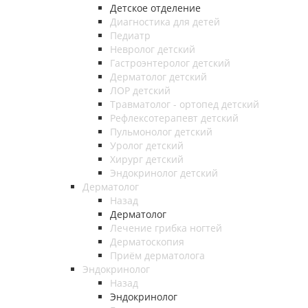
Детское отделение
Диагностика для детей
Педиатр
Невролог детский
Гастроэнтеролог детский
Дерматолог детский
ЛОР детский
Травматолог - ортопед детский
Рефлексотерапевт детский
Пульмонолог детский
Уролог детский
Хирург детский
Эндокринолог детский
Дерматолог
Назад
Дерматолог
Лечение грибка ногтей
Дерматоскопия
Приём дерматолога
Эндокринолог
Назад
Эндокринолог