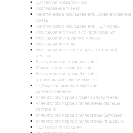
Цитология мазка/соскоба
Исследование тканей
Генетические исследования. Секвенирование.
Кровь
Генетические исследования. ПЦР. Кровь
Исследование кожи и её производных
Исследование грудного молока
Исследование кала
Исследование секрета предстательной
железы
Бактериология мазка/соскоба
Микроскопия мазка/соскоба
Бактериология мазка/соскоба
оториноларингологического
ПЦР мазка/соскоба /инфекции
урогенитальные/
Аллергология крови /смеси аллергенов/
Аллергология крови /аллергены пыльцы
растений/
Аллергология крови /аллергены бытовые/
Аллергология крови /аллергены пищевые/
ПЦР крови /инфекции/
Онкомаркеры крови