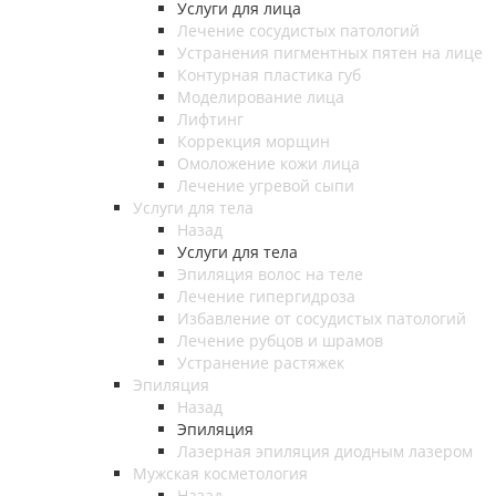
Услуги для лица
Лечение сосудистых патологий
Устранения пигментных пятен на лице
Контурная пластика губ
Моделирование лица
Лифтинг
Коррекция морщин
Омоложение кожи лица
Лечение угревой сыпи
Услуги для тела
Назад
Услуги для тела
Эпиляция волос на теле
Лечение гипергидроза
Избавление от сосудистых патологий
Лечение рубцов и шрамов
Устранение растяжек
Эпиляция
Назад
Эпиляция
Лазерная эпиляция диодным лазером
Мужская косметология
Назад