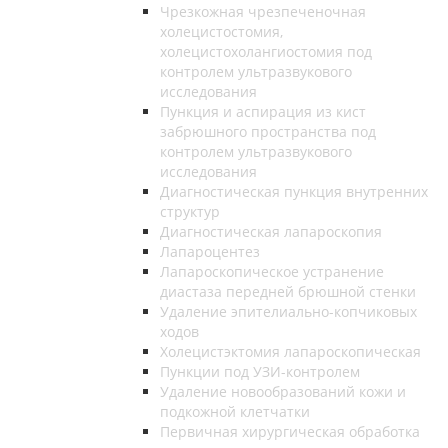
Чрезкожная чрезпеченочная
холецистостомия,
холецистохолангиостомия под
контролем ультразвукового
исследования
Пункция и аспирация из кист
забрюшного пространства под
контролем ультразвукового
исследования
Диагностическая пункция внутренних
структур
Диагностическая лапароскопия
Лапароцентез
Лапароскопическое устранение
диастаза передней брюшной стенки
Удаление эпителиально-копчиковых
ходов
Холецистэктомия лапароскопическая
Пункции под УЗИ-контролем
Удаление новообразований кожи и
подкожной клетчатки
Первичная хирургическая обработка