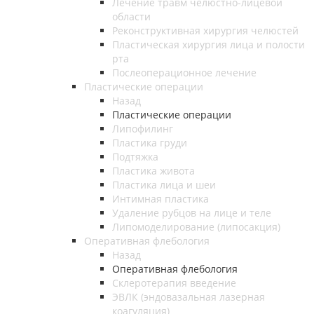
Лечение травм челюстно-лицевой
области
Реконструктивная хирургия челюстей
Пластическая хирургия лица и полости
рта
Послеоперационное лечение
Пластические операции
Назад
Пластические операции
Липофилинг
Пластика груди
Подтяжка
Пластика живота
Пластика лица и шеи
Интимная пластика
Удаление рубцов на лице и теле
Липомоделирование (липосакция)
Оперативная флебология
Назад
Оперативная флебология
Склеротерапия введение
ЭВЛК (эндовазальная лазерная
коагуляция)