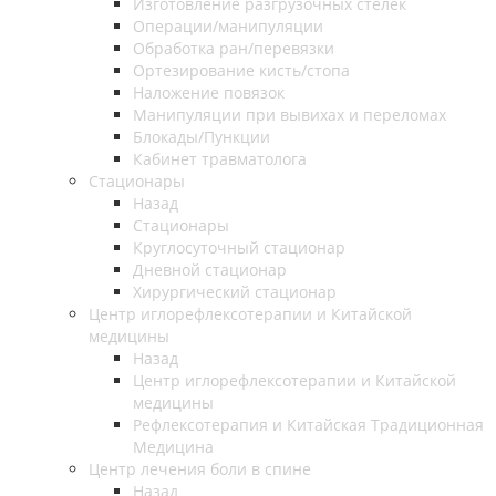
Изготовление разгрузочных стелек
Операции/манипуляции
Обработка ран/перевязки
Ортезирование кисть/стопа
Наложение повязок
Манипуляции при вывихах и переломах
Блокады/Пункции
Кабинет травматолога
Стационары
Назад
Стационары
Круглосуточный стационар
Дневной стационар
Хирургический стационар
Центр иглорефлексотерапии и Китайской
медицины
Назад
Центр иглорефлексотерапии и Китайской
медицины
Рефлексотерапия и Китайская Традиционная
Медицина
Центр лечения боли в спине
Назад