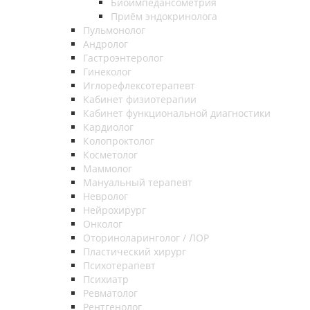
Биоимпедансометрия
Приём эндокринолога
Пульмонолог
Андролог
Гастроэнтеролог
Гинеколог
Иглорефлексотерапевт
Кабинет физиотерапии
Кабинет функциональной диагностики
Кардиолог
Колопроктолог
Косметолог
Маммолог
Мануальный терапевт
Невролог
Нейрохирург
Онколог
Оториноларинголог / ЛОР
Пластический хирург
Психотерапевт
Психиатр
Ревматолог
Рентгенолог