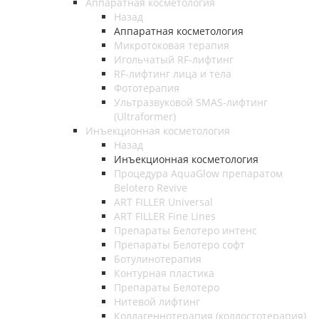
Аппаратная косметология
Назад
Аппаратная косметология
Микротоковая терапия
Игольчатый RF-лифтинг
RF-лифтинг лица и тела
Фототерапия
Ультразвуковой SMAS-лифтинг
(Ultraformer)
Инъекционная косметология
Назад
Инъекционная косметология
Процедура AquaGlow препаратом
Belotero Revive
ART FILLER Universal
ART FILLER Fine Lines
Препараты Белотеро интенс
Препараты Белотеро софт
Ботулинотерапия
Контурная пластика
Препараты Белотеро
Нитевой лифтинг
Коллагеннотерапия (коллостотерапия)