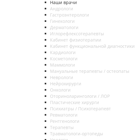
Наши врачи
Андрологи
Гастроэнтерологи
Гинекологи
Дерматологи
Иглорефлексотерапевты
Кабинет физиотерапии
Кабинет функциональной диагностики
Кардиологи
Косметологи
Маммологи
Мануальные терапевты / остеопаты
Неврологи
Нейрохирурги
Онкологи
Оториноларингологи / ЛОР
Пластические хирурги
Психиатры / Психотерапевт
Ревматологи
Рентгенологи
Терапевты
Травматологи-ортопеды
Урологи