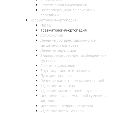
Эстетическая гинекология
Послеоперационное лечение и
перевязки
Травматология-ортопедия
Назад
Травматология-ортопедия
Артроскопия
Лечение суставно-связочного и
мышечного аппарата
Лечение переломов
Эндопротезирование тазобедренных
суставов
Связки и сухожилия
Внутрисуставные инъекции
Пункции суставов
Лечение ран и травм мягких тканей
Удаление экзостоза
Удаление мягкотканной опухоли
Иссечение околосуставной сумки или
капсулы
Иссечение невромы Мортона
Удаление кисты Беккера