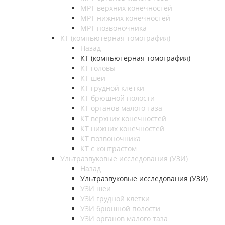
МРТ верхних конечностей
МРТ нижних конечностей
МРТ позвоночника
КТ (компьютерная томография)
Назад
КТ (компьютерная томография)
КТ головы
КТ шеи
КТ грудной клетки
КТ брюшной полости
КТ органов малого таза
КТ верхних конечностей
КТ нижних конечностей
КТ позвоночника
КТ с контрастом
Ультразвуковые исследования (УЗИ)
Назад
Ультразвуковые исследования (УЗИ)
УЗИ шеи
УЗИ грудной клетки
УЗИ брюшной полости
УЗИ органов малого таза