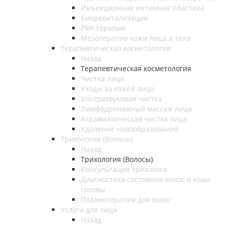
Инъекционная интимная пластика
Биоревитализация
PRP-терапия
Мезотерапия кожи лица и тела
Терапевтическая косметология
Назад
Терапевтическая косметология
Чистка лица
Уходы за кожей лица
Ультразвуковая чистка
Лимфодренажный массаж лица
Атравматическая чистка лица
Удаление новообразований
Трихология (Волосы)
Назад
Трихология (Волосы)
Консультация трихолога
Диагностика состояния волос и кожи
головы
Плазмотерапия для волос
Услуги для лица
Назад