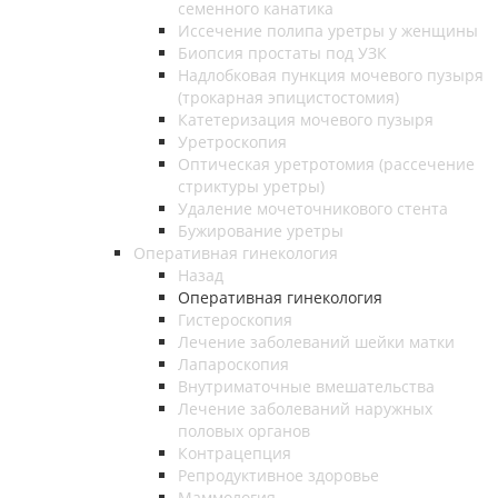
семенного канатика
Иссечение полипа уретры у женщины
Биопсия простаты под УЗК
Надлобковая пункция мочевого пузыря
(трокарная эпицистостомия)
Катетеризация мочевого пузыря
Уретроскопия
Оптическая уретротомия (рассечение
стриктуры уретры)
Удаление мочеточникового стента
Бужирование уретры
Оперативная гинекология
Назад
Оперативная гинекология
Гистероскопия
Лечение заболеваний шейки матки
Лапароскопия
Внутриматочные вмешательства
Лечение заболеваний наружных
половых органов
Контрацепция
Репродуктивное здоровье
Маммология