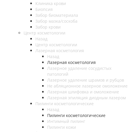
Клиника крови
Биопсия
Забор биоматериала
Забор мазка/соскоба
Забор крови
Центр косметологии
Назад
Центр косметологии
Лазерная косметология
Назад
Лазерная косметология
Лазерное удаление сосудистых
патологий
Лазерное удаление шрамов и рубцов
Не абляционное лазерное омоложение
Лазерная шлифовка и омоложение
Лазерная эпиляция диодным лазером
Пилинги косметологические
Назад
Пилинги косметологические
Интимный пилинг
Пилинги кожи