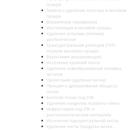
пузыря
Замена и удаление катетера в мочевом
пузыре
Вправление парафимоза
Инстилляция в мочевой пузырь
Удаление атеромы (липомы)
урологическое
Трансуретральная резекция (ТУР)
опухоли мочевого пузыря
Вазэктомия (вазорезекция)
Иссечение крайней плоти
Удаление новообразований половых
органов
Орхэктомия (удаление яичка)
Пункция и дренирование абсцесса
почки
Биопсия почки под УЗК
Удаление кондилом полового члена
Нефростомия под УЗК и
рентгенологическим контролем
Иссечение парауретральной кисты
Удаление кисты придатка яичка,