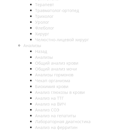
Терапевт
Травматолог-ортопед
Трихолог
Уролог
Флеболог
Хирург
Челюстно-лицевой хирург
Анализы
Назад
Анализы
Общий анализ крови
Общий анализ мочи
Анализы гормонов
Чекап организма
Биохимия крови
Анализ глюкозы в крови
Анализ на ТТГ
Анализ на ВИЧ
Анализ СОЭ
Анализ на гепатиты
Лабораторная диагностика
Анализ на ферритин