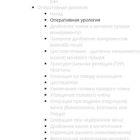
ран
Оперативная урология
Назад
Оперативная урология
Дробление камня в мочевом пузыре
(конкремента)
Лазерное дробление конкрементов
(камней) почек
Цистолитотомия - удаление конкремента
(камня) мочевого пузыря
Трансуретральная резекция (ТУР)
простаты
Операция по поводу варикоцеле
Цистоскопия
Увеличение головки полового члена
Утолщение полового члена
Операция при водянке (гидроцеле)
яичка (Винкельмана, Бергмана или
Лорда)
Операции при недержании мочи
Дробление камня в мочеточнике
Коррекция раннего семяизвержения
Фульгурация лейкоплакии мочевого