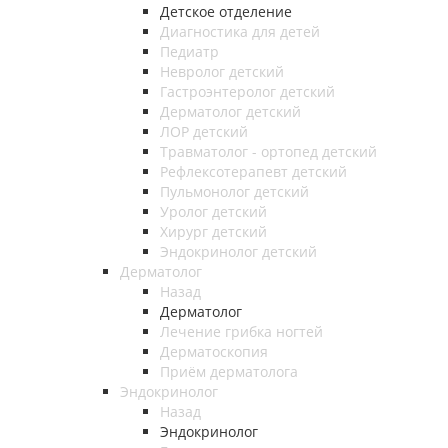
Детское отделение
Диагностика для детей
Педиатр
Невролог детский
Гастроэнтеролог детский
Дерматолог детский
ЛОР детский
Травматолог - ортопед детский
Рефлексотерапевт детский
Пульмонолог детский
Уролог детский
Хирург детский
Эндокринолог детский
Дерматолог
Назад
Дерматолог
Лечение грибка ногтей
Дерматоскопия
Приём дерматолога
Эндокринолог
Назад
Эндокринолог