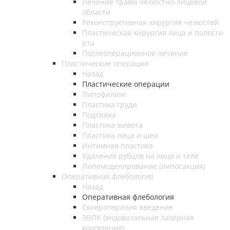
Лечение травм челюстно-лицевой
области
Реконструктивная хирургия челюстей
Пластическая хирургия лица и полости
рта
Послеоперационное лечение
Пластические операции
Назад
Пластические операции
Липофилинг
Пластика груди
Подтяжка
Пластика живота
Пластика лица и шеи
Интимная пластика
Удаление рубцов на лице и теле
Липомоделирование (липосакция)
Оперативная флебология
Назад
Оперативная флебология
Склеротерапия введение
ЭВЛК (эндовазальная лазерная
коагуляция)