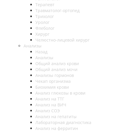
Терапевт
Травматолог-ортопед
Трихолог
Уролог
Флеболог
Хирург
Челюстно-лицевой хирург
Анализы
Назад
Анализы
Общий анализ крови
Общий анализ мочи
Анализы гормонов
Чекап организма
Биохимия крови
Анализ глюкозы в крови
Анализ на ТТГ
Анализ на ВИЧ
Анализ СОЭ
Анализ на гепатиты
Лабораторная диагностика
Анализ на ферритин