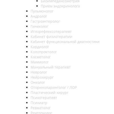
Биоимпедансометрия
Приём эндокринолога
Пульмонолог
Андролог
Гастроэнтеролог
Гинеколог
Иглорефлексотерапевт
Кабинет физиотерапии
Кабинет функциональной диагностики
Кардиолог
Колопроктолог
Косметолог
Маммолог
Мануальный терапевт
Невролог
Нейрохирург
Онколог
Оториноларинголог / ЛОР
Пластический хирург
Психотерапевт
Психиатр
Ревматолог
Рентгенолог