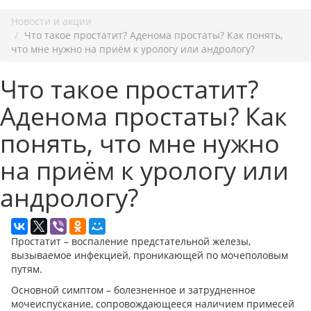
Новости и акции
Что такое простатит? Аденома простаты? Как понять,
что мне нужно на приём к урологу или андрологу?
Что такое простатит?
Аденома простаты? Как
понять, что мне нужно
на приём к урологу или
андрологу?
Простатит – воспаление предстательной железы,
вызываемое инфекцией, проникающей по мочеполовым
путям.
Основной симптом – болезненное и затрудненное
мочеиспускание, сопровождающееся наличием примесей