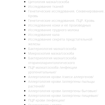
Цитология мазка/соскоба
Исследование тканей
Генетические исследования. Секвенирование.
Кровь
Генетические исследования. ПЦР. Кровь
Исследование кожи и её производных
Исследование грудного молока
Исследование кала
Исследование секрета предстательной
железы
Бактериология мазка/соскоба
Микроскопия мазка/соскоба
Бактериология мазка/соскоба
оториноларингологического
ПЦР мазка/соскоба /инфекции
урогенитальные/
Аллергология крови /смеси аллергенов/
Аллергология крови /аллергены пыльцы
растений/
Аллергология крови /аллергены бытовые/
Аллергология крови /аллергены пищевые/
ПЦР крови /инфекции/
Онкомаркеры крови