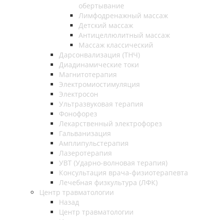
обертывание
Лимфодренажный массаж
Детский массаж
Антицеллюлитный массаж
Массаж классический
Дарсонвализация (ТНЧ)
Диадинамические токи
Магнитотерапия
Электромиостимуляция
Электросон
Ультразвуковая терапия
Фонофорез
Лекарственный электрофорез
Гальванизация
Амплипульстерапия
Лазеротерапия
УВТ (Ударно-волновая терапия)
Консультация врача-физиотерапевта
Лечебная физкультура (ЛФК)
Центр травматологии
Назад
Центр травматологии