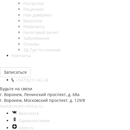
Рассрочка
Лицензии
Нам доверяют
Вакансии
Реквизиты
Налоговый вычет
Заболевания
Отзывы
3Д-Тур по клинике
Контакты
Записаться
+7(473)211-42-24
Будьте на связи
г. Воронеж, Ленинский проспект, д. 68а
г. Воронеж, Московский проспект, д. 129/8
mail@smart-clinica.ru
Вконтакте
Одноклассники
dzen.ru