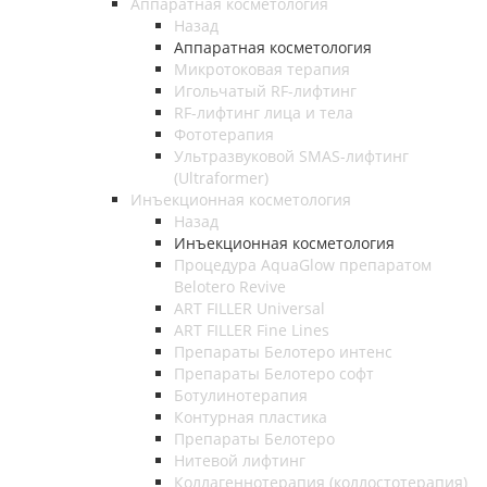
Аппаратная косметология
Назад
Аппаратная косметология
Микротоковая терапия
Игольчатый RF-лифтинг
RF-лифтинг лица и тела
Фототерапия
Ультразвуковой SMAS-лифтинг
(Ultraformer)
Инъекционная косметология
Назад
Инъекционная косметология
Процедура AquaGlow препаратом
Belotero Revive
ART FILLER Universal
ART FILLER Fine Lines
Препараты Белотеро интенс
Препараты Белотеро софт
Ботулинотерапия
Контурная пластика
Препараты Белотеро
Нитевой лифтинг
Коллагеннотерапия (коллостотерапия)