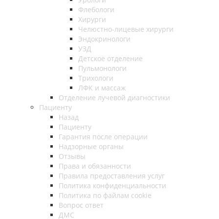
Флебологи
Хирурги
Челюстно-лицевые хирурги
Эндокринологи
УЗД
Детское отделение
Пульмонологи
Трихологи
ЛФК и массаж
Отделение лучевой диагностики
Пациенту
Назад
Пациенту
Гарантия после операции
Надзорные органы
Отзывы
Права и обязанности
Правила предоставления услуг
Политика конфиденциальности
Политика по файлам cookie
Вопрос ответ
ДМС