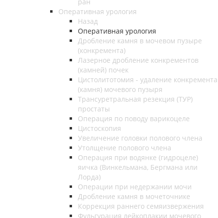
ран
Оперативная урология
Назад
Оперативная урология
Дробление камня в мочевом пузыре
(конкремента)
Лазерное дробление конкрементов
(камней) почек
Цистолитотомия - удаление конкремента
(камня) мочевого пузыря
Трансуретральная резекция (ТУР)
простаты
Операция по поводу варикоцеле
Цистоскопия
Увеличение головки полового члена
Утолщение полового члена
Операция при водянке (гидроцеле)
яичка (Винкельмана, Бергмана или
Лорда)
Операции при недержании мочи
Дробление камня в мочеточнике
Коррекция раннего семяизвержения
Фульгурация лейкоплакии мочевого