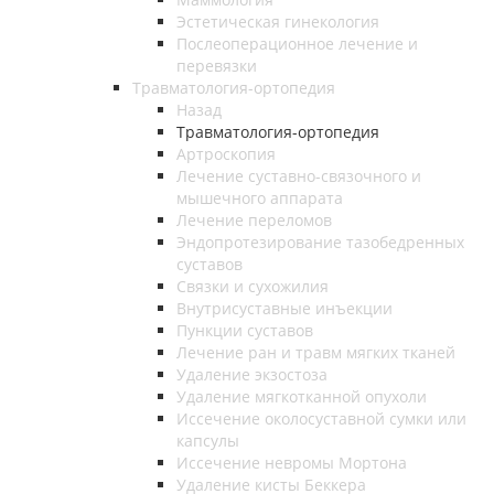
Эстетическая гинекология
Послеоперационное лечение и
перевязки
Травматология-ортопедия
Назад
Травматология-ортопедия
Артроскопия
Лечение суставно-связочного и
мышечного аппарата
Лечение переломов
Эндопротезирование тазобедренных
суставов
Связки и сухожилия
Внутрисуставные инъекции
Пункции суставов
Лечение ран и травм мягких тканей
Удаление экзостоза
Удаление мягкотканной опухоли
Иссечение околосуставной сумки или
капсулы
Иссечение невромы Мортона
Удаление кисты Беккера