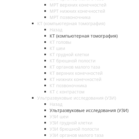
МРТ верхних конечностей
МРТ нижних конечностей
МРТ позвоночника
КТ (компьютерная томография)
Назад
КТ (компьютерная томография)
КТ головы
КТ шеи
КТ грудной клетки
КТ брюшной полости
КТ органов малого таза
КТ верхних конечностей
КТ нижних конечностей
КТ позвоночника
КТ с контрастом
Ультразвуковые исследования (УЗИ)
Назад
Ультразвуковые исследования (УЗИ)
УЗИ шеи
УЗИ грудной клетки
УЗИ брюшной полости
УЗИ органов малого таза