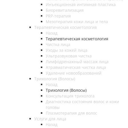
Инъекционная интимная пластика
Биоревитализация
PRP-терапия
Мезотерапия кожи лица и тела
Терапевтическая косметология
Назад
Терапевтическая косметология
Чистка лица
Уходы за кожей лица
Ультразвуковая чистка
Лимфодренажный массаж лица
Атравматическая чистка лица
Удаление новообразований
Трихология (Волосы)
Назад
Трихология (Волосы)
Консультация трихолога
Диагностика состояния волос и кожи
головы
Плазмотерапия для волос
Услуги для лица
Назад