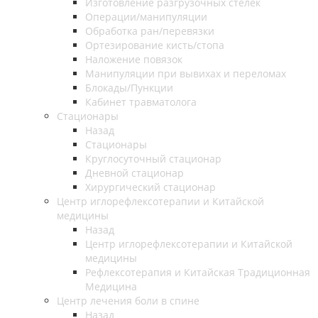
Изготовление разгрузочных стелек
Операции/манипуляции
Обработка ран/перевязки
Ортезирование кисть/стопа
Наложение повязок
Манипуляции при вывихах и переломах
Блокады/Пункции
Кабинет травматолога
Стационары
Назад
Стационары
Круглосуточный стационар
Дневной стационар
Хирургический стационар
Центр иглорефлексотерапии и Китайской
медицины
Назад
Центр иглорефлексотерапии и Китайской
медицины
Рефлексотерапия и Китайская Традиционная
Медицина
Центр лечения боли в спине
Назад