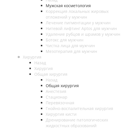
Мужская косметология
Коррекция локальных жировых
отложений у мужчин
Лечение пигментации у мужчин
Нитевой лифтинг Aptos для мужчин
Удаление рубцов и шрамов у мужчин
Ботокс для мужчин
Чистка лица для мужчин
Мезотерапия для мужчин
Хирургия
Назад
Хирургия
Общая хирургия
Назад
Общая хирургия
Анестезия
Стационар
Перевязочная
Гнойно-воспалительная хирургия
Хирургия кисти
Дренирование патологических
жидкостных образований