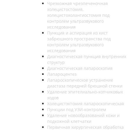
Чрезкожная чрезпеченочная
холецистостомия,
холецистохолангиостомия под
контролем ультразвукового
исследования
Пункция и аспирация из кист
забрюшного пространства под
контролем ультразвукового
исследования
Диагностическая пункция внутренних
структур
Диагностическая лапароскопия
Лапароцентез
Лапароскопическое устранение
диастаза передней брюшной стенки
Удаление эпителиально-копчиковых
ходов
Холецистэктомия лапароскопическая
Пункции под УЗИ-контролем
Удаление новообразований кожи и
подкожной клетчатки
Первичная хирургическая обработка