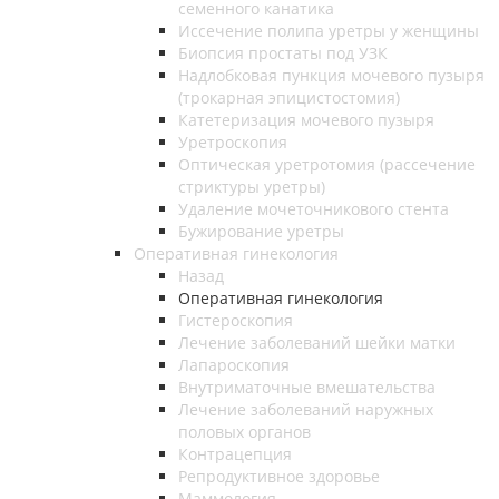
семенного канатика
Иссечение полипа уретры у женщины
Биопсия простаты под УЗК
Надлобковая пункция мочевого пузыря
(трокарная эпицистостомия)
Катетеризация мочевого пузыря
Уретроскопия
Оптическая уретротомия (рассечение
стриктуры уретры)
Удаление мочеточникового стента
Бужирование уретры
Оперативная гинекология
Назад
Оперативная гинекология
Гистероскопия
Лечение заболеваний шейки матки
Лапароскопия
Внутриматочные вмешательства
Лечение заболеваний наружных
половых органов
Контрацепция
Репродуктивное здоровье
Маммология