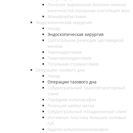
Лечение варикозной болезни нижних
конечностей (лазерная коагуляция вен)
Минифлебэктомия
Эндоскопическая хирургия
Назад
Эндоскопическая хирургия
Субтотальная резекция щитовидной
железы
Тиреоидэктомия
Гемитиреиодэктомия
Тотальная струмэктомия
Операции тазового дна
Назад
Операции тазового дна
Субуретральный трансобтураторный
слинг
Передняя кольпорафия
Резекция шейки матки
Субуретральный позадилонный слинг
Интимная пластика больших половых
губ
Задняя кольпоперинеорафия