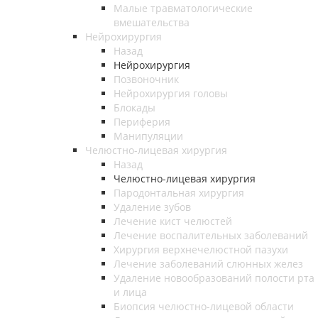
Малые травматологические
вмешательства
Нейрохирургия
Назад
Нейрохирургия
Позвоночник
Нейрохирургия головы
Блокады
Периферия
Манипуляции
Челюстно-лицевая хирургия
Назад
Челюстно-лицевая хирургия
Пародонтальная хирургия
Удаление зубов
Лечение кист челюстей
Лечение воспалительных заболеваний
Хирургия верхнечелюстной пазухи
Лечение заболеваний слюнных желез
Удаление новообразований полости рта
и лица
Биопсия челюстно-лицевой области