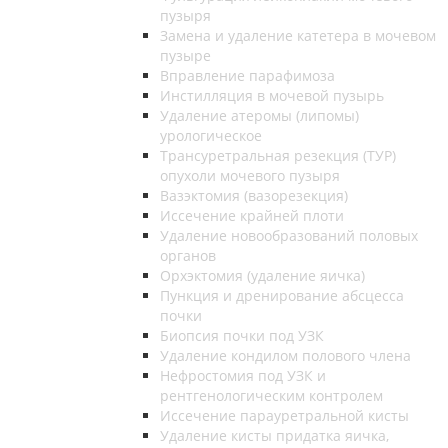
пузыря
Замена и удаление катетера в мочевом
пузыре
Вправление парафимоза
Инстилляция в мочевой пузырь
Удаление атеромы (липомы)
урологическое
Трансуретральная резекция (ТУР)
опухоли мочевого пузыря
Вазэктомия (вазорезекция)
Иссечение крайней плоти
Удаление новообразований половых
органов
Орхэктомия (удаление яичка)
Пункция и дренирование абсцесса
почки
Биопсия почки под УЗК
Удаление кондилом полового члена
Нефростомия под УЗК и
рентгенологическим контролем
Иссечение парауретральной кисты
Удаление кисты придатка яичка,