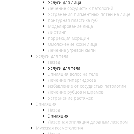
Услуги для лица
Лечение сосудистых патологий
Устранения пигментных пятен на лице
Контурная пластика губ
Моделирование лица
Лифтинг
Коррекция морщин
Омоложение кожи лица
Лечение угревой сыпи
Услуги для тела
Назад
Услуги для тела
Эпиляция волос на теле
Лечение гипергидроза
Избавление от сосудистых патологий
Лечение рубцов и шрамов
Устранение растяжек
Эпиляция
Назад
Эпиляция
Лазерная эпиляция диодным лазером
Мужская косметология
Назад