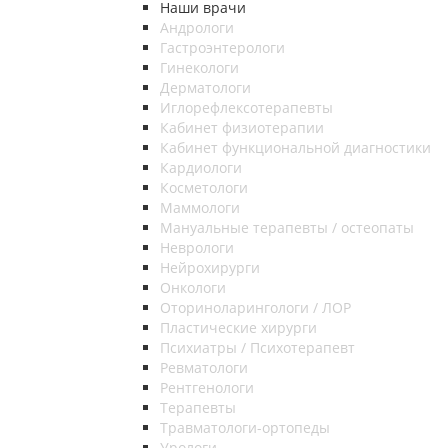
Наши врачи
Андрологи
Гастроэнтерологи
Гинекологи
Дерматологи
Иглорефлексотерапевты
Кабинет физиотерапии
Кабинет функциональной диагностики
Кардиологи
Косметологи
Маммологи
Мануальные терапевты / остеопаты
Неврологи
Нейрохирурги
Онкологи
Оториноларингологи / ЛОР
Пластические хирурги
Психиатры / Психотерапевт
Ревматологи
Рентгенологи
Терапевты
Травматологи-ортопеды
Урологи