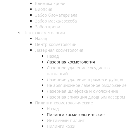
Клиника крови
Биопсия
Забор биоматериала
Забор мазка/соскоба
Забор крови
Центр косметологии
Назад
Центр косметологии
Лазерная косметология
Назад
Лазерная косметология
Лазерное удаление сосудистых
патологий
Лазерное удаление шрамов и рубцов
Не абляционное лазерное омоложение
Лазерная шлифовка и омоложение
Лазерная эпиляция диодным лазером
Пилинги косметологические
Назад
Пилинги косметологические
Интимный пилинг
Пилинги кожи