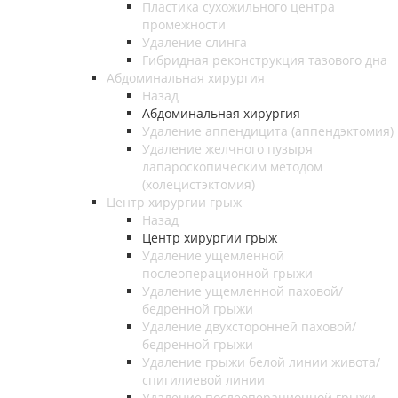
Пластика сухожильного центра
промежности
Удаление слинга
Гибридная реконструкция тазового дна
Абдоминальная хирургия
Назад
Абдоминальная хирургия
Удаление аппендицита (аппендэктомия)
Удаление желчного пузыря
лапароскопическим методом
(холецистэктомия)
Центр хирургии грыж
Назад
Центр хирургии грыж
Удаление ущемленной
послеоперационной грыжи
Удаление ущемленной паховой/
бедренной грыжи
Удаление двухсторонней паховой/
бедренной грыжи
Удаление грыжи белой линии живота/
спигилиевой линии
Удаление послеоперационной грыжи