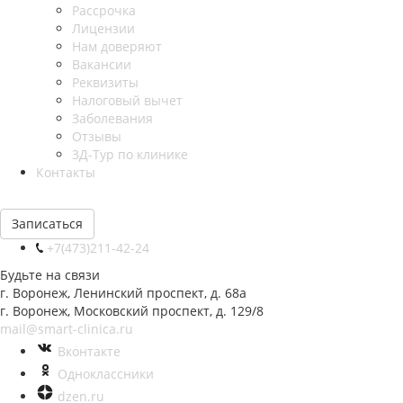
Рассрочка
Лицензии
Нам доверяют
Вакансии
Реквизиты
Налоговый вычет
Заболевания
Отзывы
3Д-Тур по клинике
Контакты
Записаться
+7(473)211-42-24
Будьте на связи
г. Воронеж, Ленинский проспект, д. 68а
г. Воронеж, Московский проспект, д. 129/8
mail@smart-clinica.ru
Вконтакте
Одноклассники
dzen.ru