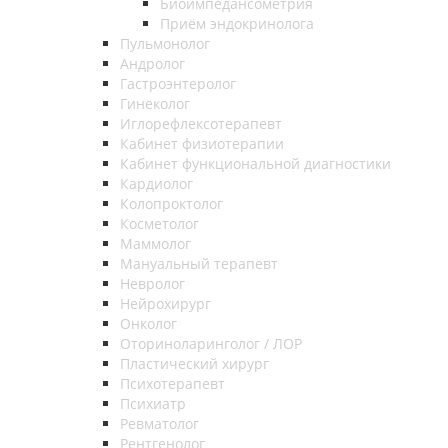
Биоимпедансометрия
Приём эндокринолога
Пульмонолог
Андролог
Гастроэнтеролог
Гинеколог
Иглорефлексотерапевт
Кабинет физиотерапии
Кабинет функциональной диагностики
Кардиолог
Колопроктолог
Косметолог
Маммолог
Мануальный терапевт
Невролог
Нейрохирург
Онколог
Оториноларинголог / ЛОР
Пластический хирург
Психотерапевт
Психиатр
Ревматолог
Рентгенолог