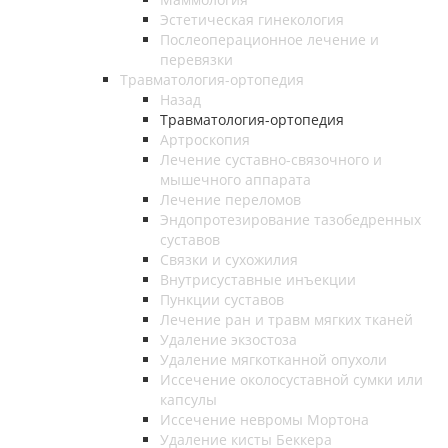
Эстетическая гинекология
Послеоперационное лечение и
перевязки
Травматология-ортопедия
Назад
Травматология-ортопедия
Артроскопия
Лечение суставно-связочного и
мышечного аппарата
Лечение переломов
Эндопротезирование тазобедренных
суставов
Связки и сухожилия
Внутрисуставные инъекции
Пункции суставов
Лечение ран и травм мягких тканей
Удаление экзостоза
Удаление мягкотканной опухоли
Иссечение околосуставной сумки или
капсулы
Иссечение невромы Мортона
Удаление кисты Беккера