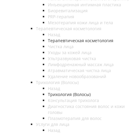
Инъекционная интимная пластика
Биоревитализация
PRP-терапия
Мезотерапия кожи лица и тела
Терапевтическая косметология
Назад
Терапевтическая косметология
Чистка лица
Уходы за кожей лица
Ультразвуковая чистка
Лимфодренажный массаж лица
Атравматическая чистка лица
Удаление новообразований
Трихология (Волосы)
Назад
Трихология (Волосы)
Консультация трихолога
Диагностика состояния волос и кожи
головы
Плазмотерапия для волос
Услуги для лица
Назад