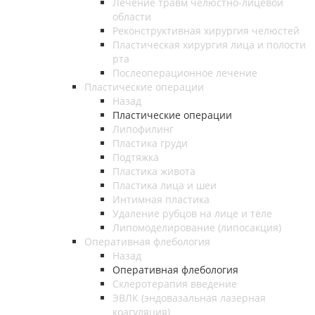
Лечение травм челюстно-лицевой
области
Реконструктивная хирургия челюстей
Пластическая хирургия лица и полости
рта
Послеоперационное лечение
Пластические операции
Назад
Пластические операции
Липофилинг
Пластика груди
Подтяжка
Пластика живота
Пластика лица и шеи
Интимная пластика
Удаление рубцов на лице и теле
Липомоделирование (липосакция)
Оперативная флебология
Назад
Оперативная флебология
Склеротерапия введение
ЭВЛК (эндовазальная лазерная
коагуляция)