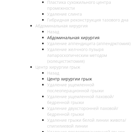
Пластика сухожильного центра
промежности
Удаление слинга
Гибридная реконструкция тазового дна
Абдоминальная хирургия
Назад
Абдоминальная хирургия
Удаление аппендицита (аппендэктомия)
Удаление желчного пузыря
лапароскопическим методом
(холецистэктомия)
Центр хирургии грыж
Назад
Центр хирургии грыж
Удаление ущемленной
послеоперационной грыжи
Удаление ущемленной паховой/
бедренной грыжи
Удаление двухсторонней паховой/
бедренной грыжи
Удаление грыжи белой линии живота/
спигилиевой линии
Удаление послеоперационной грыжи