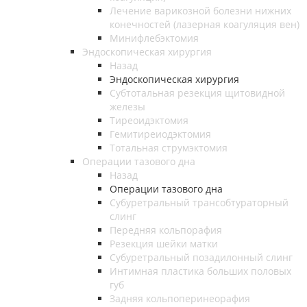
Лечение варикозной болезни нижних
конечностей (лазерная коагуляция вен)
Минифлебэктомия
Эндоскопическая хирургия
Назад
Эндоскопическая хирургия
Субтотальная резекция щитовидной
железы
Тиреоидэктомия
Гемитиреиодэктомия
Тотальная струмэктомия
Операции тазового дна
Назад
Операции тазового дна
Субуретральный трансобтураторный
слинг
Передняя кольпорафия
Резекция шейки матки
Субуретральный позадилонный слинг
Интимная пластика больших половых
губ
Задняя кольпоперинеорафия