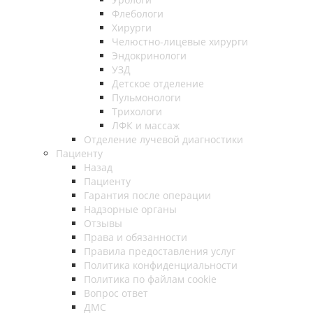
Флебологи
Хирурги
Челюстно-лицевые хирурги
Эндокринологи
УЗД
Детское отделение
Пульмонологи
Трихологи
ЛФК и массаж
Отделение лучевой диагностики
Пациенту
Назад
Пациенту
Гарантия после операции
Надзорные органы
Отзывы
Права и обязанности
Правила предоставления услуг
Политика конфиденциальности
Политика по файлам cookie
Вопрос ответ
ДМС