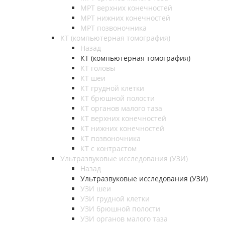
МРТ верхних конечностей
МРТ нижних конечностей
МРТ позвоночника
КТ (компьютерная томография)
Назад
КТ (компьютерная томография)
КТ головы
КТ шеи
КТ грудной клетки
КТ брюшной полости
КТ органов малого таза
КТ верхних конечностей
КТ нижних конечностей
КТ позвоночника
КТ с контрастом
Ультразвуковые исследования (УЗИ)
Назад
Ультразвуковые исследования (УЗИ)
УЗИ шеи
УЗИ грудной клетки
УЗИ брюшной полости
УЗИ органов малого таза