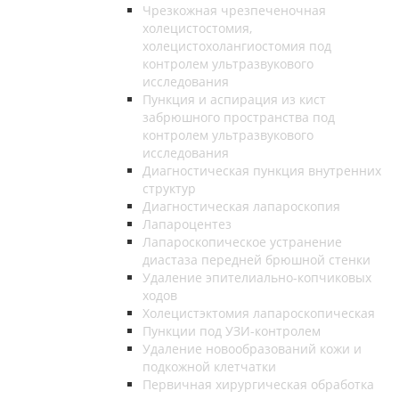
Чрезкожная чрезпеченочная
холецистостомия,
холецистохолангиостомия под
контролем ультразвукового
исследования
Пункция и аспирация из кист
забрюшного пространства под
контролем ультразвукового
исследования
Диагностическая пункция внутренних
структур
Диагностическая лапароскопия
Лапароцентез
Лапароскопическое устранение
диастаза передней брюшной стенки
Удаление эпителиально-копчиковых
ходов
Холецистэктомия лапароскопическая
Пункции под УЗИ-контролем
Удаление новообразований кожи и
подкожной клетчатки
Первичная хирургическая обработка