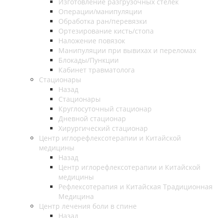
Изготовление разгрузочных стелек
Операции/манипуляции
Обработка ран/перевязки
Ортезирование кисть/стопа
Наложение повязок
Манипуляции при вывихах и переломах
Блокады/Пункции
Кабинет травматолога
Стационары
Назад
Стационары
Круглосуточный стационар
Дневной стационар
Хирургический стационар
Центр иглорефлексотерапии и Китайской
медицины
Назад
Центр иглорефлексотерапии и Китайской
медицины
Рефлексотерапия и Китайская Традиционная
Медицина
Центр лечения боли в спине
Назад