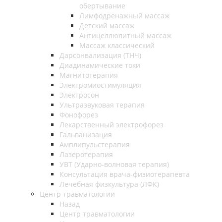
обертывание
Лимфодренажный массаж
Детский массаж
Антицеллюлитный массаж
Массаж классический
Дарсонвализация (ТНЧ)
Диадинамические токи
Магнитотерапия
Электромиостимуляция
Электросон
Ультразвуковая терапия
Фонофорез
Лекарственный электрофорез
Гальванизация
Амплипульстерапия
Лазеротерапия
УВТ (Ударно-волновая терапия)
Консультация врача-физиотерапевта
Лечебная физкультура (ЛФК)
Центр травматологии
Назад
Центр травматологии