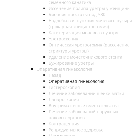
семенного канатика
Иссечение полипа уретры у женщины
Биопсия простаты под УЗК
Надлобковая пункция мочевого пузыря
(трокарная эпицистостомия)
Катетеризация мочевого пузыря
Уретроскопия
Оптическая уретротомия (рассечение
стриктуры уретры)
Удаление мочеточникового стента
Бужирование уретры
Оперативная гинекология
Назад
Оперативная гинекология
Гистероскопия
Лечение заболеваний шейки матки
Лапароскопия
Внутриматочные вмешательства
Лечение заболеваний наружных
половых органов
Контрацепция
Репродуктивное здоровье
Маммология