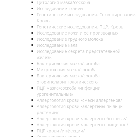
Цитология мазка/соскоба
Исследование тканей
Генетические исследования. Секвенирование.
Кровь
Генетические исследования. ПЦР. Кровь
Исследование кожи и её производных
Исследование грудного молока
Исследование кала
Исследование секрета предстательной
железы
Бактериология мазка/соскоба
Микроскопия мазка/соскоба
Бактериология мазка/соскоба
оториноларингологического
ПЦР мазка/соскоба /инфекции
урогенитальные/
Аллергология крови /смеси аллергенов/
Аллергология крови /аллергены пыльцы
растений/
Аллергология крови /аллергены бытовые/
Аллергология крови /аллергены пищевые/
ПЦР крови /инфекции/
Онкомаркеры крови