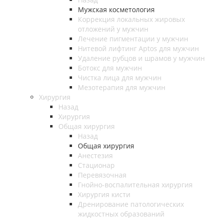
Мужская косметология
Коррекция локальных жировых
отложений у мужчин
Лечение пигментации у мужчин
Нитевой лифтинг Aptos для мужчин
Удаление рубцов и шрамов у мужчин
Ботокс для мужчин
Чистка лица для мужчин
Мезотерапия для мужчин
Хирургия
Назад
Хирургия
Общая хирургия
Назад
Общая хирургия
Анестезия
Стационар
Перевязочная
Гнойно-воспалительная хирургия
Хирургия кисти
Дренирование патологических
жидкостных образований