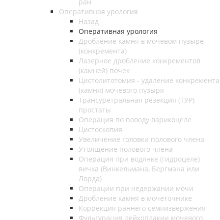
ран
Оперативная урология
Назад
Оперативная урология
Дробление камня в мочевом пузыре
(конкремента)
Лазерное дробление конкрементов
(камней) почек
Цистолитотомия - удаление конкремента
(камня) мочевого пузыря
Трансуретральная резекция (ТУР)
простаты
Операция по поводу варикоцеле
Цистоскопия
Увеличение головки полового члена
Утолщение полового члена
Операция при водянке (гидроцеле)
яичка (Винкельмана, Бергмана или
Лорда)
Операции при недержании мочи
Дробление камня в мочеточнике
Коррекция раннего семяизвержения
Фульгурация лейкоплакии мочевого