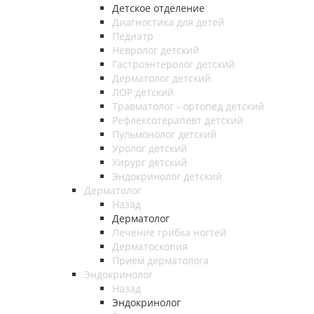
Детское отделение
Диагностика для детей
Педиатр
Невролог детский
Гастроэнтеролог детский
Дерматолог детский
ЛОР детский
Травматолог - ортопед детский
Рефлексотерапевт детский
Пульмонолог детский
Уролог детский
Хирург детский
Эндокринолог детский
Дерматолог
Назад
Дерматолог
Лечение грибка ногтей
Дерматоскопия
Приём дерматолога
Эндокринолог
Назад
Эндокринолог