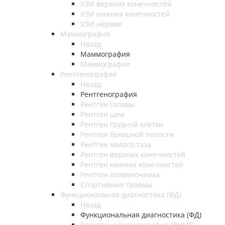
УЗИ верхних конечностей
УЗИ нижних конечностей
УЗИ нервов
Маммография
Назад
Маммография
Маммография
Рентгенография
Назад
Рентгенография
Рентген головы
Рентген шеи
Рентген грудной клетки
Рентген брюшной полости
Рентген малого таза
Рентген верхних конечностей
Рентген нижних конечностей
Рентген позвоночника
Спортивные травмы
Функциональная диагностика (ФД)
Назад
Функциональная диагностика (ФД)
Электронейромиография (ЭНМГ)