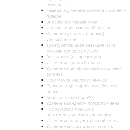
пузыря
Замена и удаление катетера в мочевом
пузыре
Вправление парафимоза
Инстилляция в мочевой пузырь
Удаление атеромы (липомы)
урологическое
Трансуретральная резекция (ТУР)
опухоли мочевого пузыря
Вазэктомия (вазорезекция)
Иссечение крайней плоти
Удаление новообразований половых
органов
Орхэктомия (удаление яичка)
Пункция и дренирование абсцесса
почки
Биопсия почки под УЗК
Удаление кондилом полового члена
Нефростомия под УЗК и
рентгенологическим контролем
Иссечение парауретральной кисты
Удаление кисты придатка яичка,