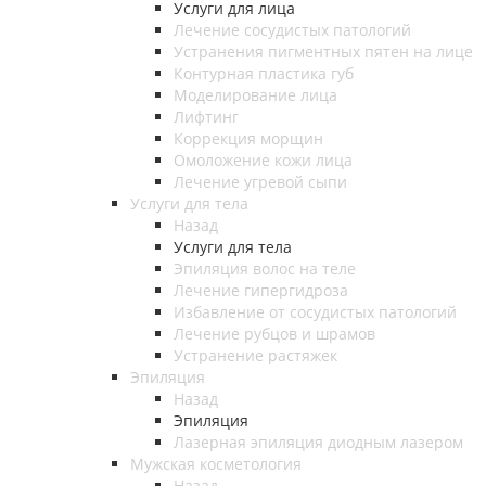
Услуги для лица
Лечение сосудистых патологий
Устранения пигментных пятен на лице
Контурная пластика губ
Моделирование лица
Лифтинг
Коррекция морщин
Омоложение кожи лица
Лечение угревой сыпи
Услуги для тела
Назад
Услуги для тела
Эпиляция волос на теле
Лечение гипергидроза
Избавление от сосудистых патологий
Лечение рубцов и шрамов
Устранение растяжек
Эпиляция
Назад
Эпиляция
Лазерная эпиляция диодным лазером
Мужская косметология
Назад