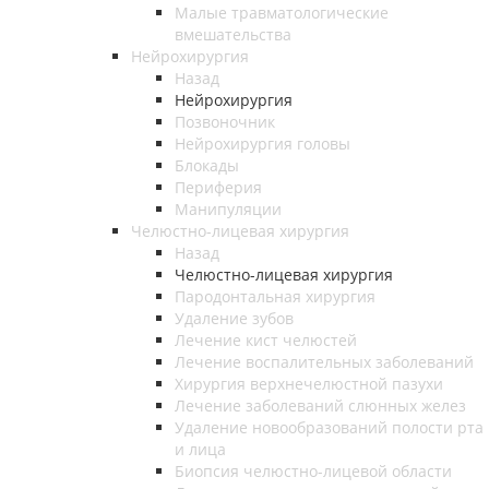
Малые травматологические
вмешательства
Нейрохирургия
Назад
Нейрохирургия
Позвоночник
Нейрохирургия головы
Блокады
Периферия
Манипуляции
Челюстно-лицевая хирургия
Назад
Челюстно-лицевая хирургия
Пародонтальная хирургия
Удаление зубов
Лечение кист челюстей
Лечение воспалительных заболеваний
Хирургия верхнечелюстной пазухи
Лечение заболеваний слюнных желез
Удаление новообразований полости рта
и лица
Биопсия челюстно-лицевой области