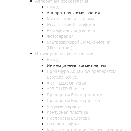
Аппаратная косметология
Назад
Аппаратная косметология
Микротоковая терапия
Игольчатый RF-лифтинг
RF-лифтинг лица и тела
Фототерапия
Ультразвуковой SMAS-лифтинг
(Ultraformer)
Инъекционная косметология
Назад
Инъекционная косметология
Процедура AquaGlow препаратом
Belotero Revive
ART FILLER Universal
ART FILLER Fine Lines
Препараты Белотеро интенс
Препараты Белотеро софт
Ботулинотерапия
Контурная пластика
Препараты Белотеро
Нитевой лифтинг
Коллагеннотерапия (коллостотерапия)