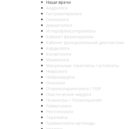
Наши врачи
Андрологи
Гастроэнтерологи
Гинекологи
Дерматологи
Иглорефлексотерапевты
Кабинет физиотерапии
Кабинет функциональной диагностики
Кардиологи
Косметологи
Маммологи
Мануальные терапевты / остеопаты
Неврологи
Нейрохирурги
Онкологи
Оториноларингологи / ЛОР
Пластические хирурги
Психиатры / Психотерапевт
Ревматологи
Рентгенологи
Терапевты
Травматологи-ортопеды
Урологи