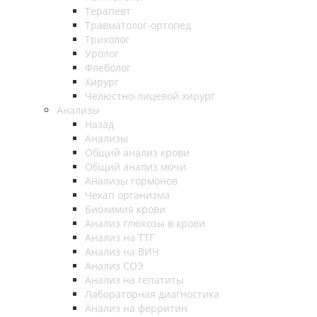
Терапевт
Травматолог-ортопед
Трихолог
Уролог
Флеболог
Хирург
Челюстно-лицевой хирург
Анализы
Назад
Анализы
Общий анализ крови
Общий анализ мочи
Анализы гормонов
Чекап организма
Биохимия крови
Анализ глюкозы в крови
Анализ на ТТГ
Анализ на ВИЧ
Анализ СОЭ
Анализ на гепатиты
Лабораторная диагностика
Анализ на ферритин