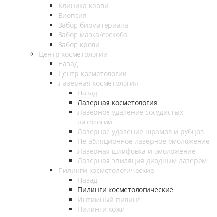
Клиника крови
Биопсия
Забор биоматериала
Забор мазка/соскоба
Забор крови
Центр косметологии
Назад
Центр косметологии
Лазерная косметология
Назад
Лазерная косметология
Лазерное удаление сосудистых
патологий
Лазерное удаление шрамов и рубцов
Не абляционное лазерное омоложение
Лазерная шлифовка и омоложение
Лазерная эпиляция диодным лазером
Пилинги косметологические
Назад
Пилинги косметологические
Интимный пилинг
Пилинги кожи