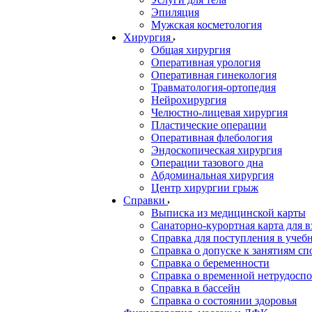
Эпиляция
Мужская косметология
Хирургия
Общая хирургия
Оперативная урология
Оперативная гинекология
Травматология-ортопедия
Нейрохирургия
Челюстно-лицевая хирургия
Пластические операции
Оперативная флебология
Эндоскопическая хирургия
Операции тазового дна
Абдоминальная хирургия
Центр хирургии грыж
Справки
Выписка из медицинской карты
Санаторно-курортная карта для 
Справка для поступления в учебн
Справка о допуске к занятиям сп
Справка о беременности
Справка о временной нетрудоспо
Справка в бассейн
Справка о состоянии здоровья