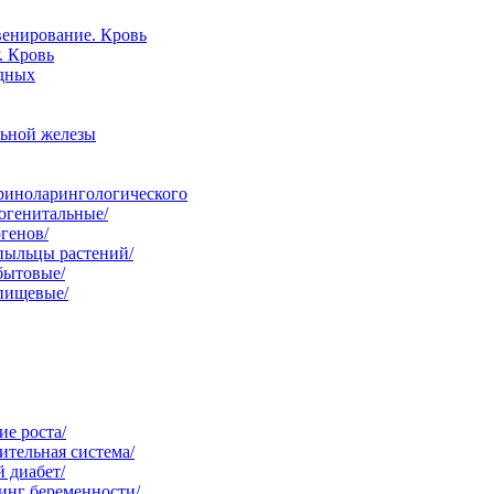
венирование. Кровь
. Кровь
одных
льной железы
ориноларингологического
огенитальные/
генов/
пыльцы растений/
бытовые/
 пищевые/
е роста/
тельная система/
 диабет/
инг беременности/