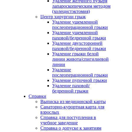
Удаление желчного пузыря
лапароскопическим методом
(холецистэктомия)
Центр хирургии грыж
Удаление ущемленной
послеоперационной грыжи
Удаление ущемленной
паховой/бедренной грыжи
Удаление двухсторонней
паховой/бедренной грыжи
Удаление грыжи белой
линии живота/спигилиевой
линии
Удаление
послеоперационной грыжи
Удаление пупочной грыжи
Удаление паховой/
бедренной грыжи
Справки
Выписка из медицинской карты
Санаторно-курортная карта для
взрослых
Справка для поступления в
учебное заведение
Справка о допуске к занятиям