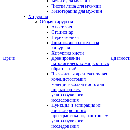
Ботокс для мужчин
Чистка лица для мужчин
Мезотерапия для мужчин
Хирургия
Общая хирургия
Анестезия
Стационар
Перевязочная
Гнойно-воспалительная
хирургия
Хирургия кисти
Врачи
Дренирование
Диагност
патологических жидкостных
образований
Чрезкожная чрезпеченочная
холецистостомия,
холецистохолангиостомия
под контролем
ультразвукового
исследования
Пункция и аспирация из
кист забрюшного
пространства под контролем
ультразвукового
исследования