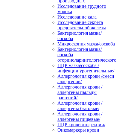
производных
Исследование грудного
молока
Исследование кала
Исследование секрета
предстательной железы
Бактериология мазка/
соскоба
Микроскопия мазка/соскоба
Бактериология мазка/
соскоба
оториноларингологического
ПЦР мазка/соскоба /
инфекции урогенитальные/
Аллергология крови /смеси
аллергенов/
Аллергология крови /
аллергены пыльцы
растений/
Аллергология крови /
аллергены бытовые/
Аллергология крови /
аллергены пищевые/
ПЦР крови /инфекции/
Онкомаркеры крови