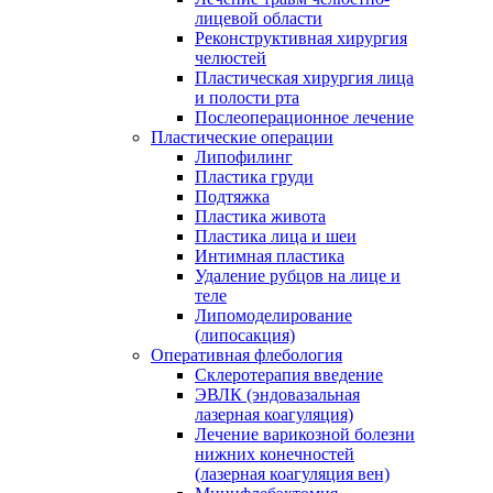
лицевой области
Реконструктивная хирургия
челюстей
Пластическая хирургия лица
и полости рта
Послеоперационное лечение
Пластические операции
Липофилинг
Пластика груди
Подтяжка
Пластика живота
Пластика лица и шеи
Интимная пластика
Удаление рубцов на лице и
теле
Липомоделирование
(липосакция)
Оперативная флебология
Склеротерапия введение
ЭВЛК (эндовазальная
лазерная коагуляция)
Лечение варикозной болезни
нижних конечностей
(лазерная коагуляция вен)