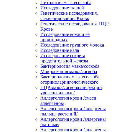
Цитология мазка/соскоба
Исследование тканей
Генетические исследования.
Секвенирование. Кровь
Генетические исследования. ПЦР.
Кровь
Исследование кожи и её
производных
Исследование грудного молока
Исследование кала
Исследование секрета
предстательной железы
Бактериология мазка/соскоба
Микроскопия мазка/соскоба
Бактериология мазка/соскоба
оториноларингологического
ПЦР мазка/соскоба /инфекции
урогенитальные/
Аллергология крови /смеси
аллергенов/
Аллергология крови /аллергены
пыльцы растений/
Аллергология крови /аллергены
бытовые/
Аллергология крови /аллергены