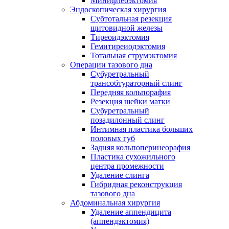
Минифлебэктомия
Эндоскопическая хирургия
Субтотальная резекция
щитовидной железы
Тиреоидэктомия
Гемитиреиодэктомия
Тотальная струмэктомия
Операции тазового дна
Субуретральный
трансобтураторный слинг
Передняя кольпорафия
Резекция шейки матки
Субуретральный
позадилонный слинг
Интимная пластика больших
половых губ
Задняя кольпоперинеорафия
Пластика сухожильного
центра промежности
Удаление слинга
Гибридная реконструкция
тазового дна
Абдоминальная хирургия
Удаление аппендицита
(аппендэктомия)