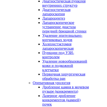
Диагностическая пункция
внутренних структур
Диагностическая
лапароскопия
Лапароцентез
Лапароскопическое
устранение диастаза
передней брюшной стенки
Удаление эпителиально-
копчиковых ходов
Холецистэктомия
лапароскопическая
Пункции под УЗИ-
контролем
Удаление новообразований
кожи и подкожной
клетчатки
Первичная хирургическая
обработка ран
Оперативная урология
Дробление камня в мочевом
пузыре (конкремента)
Лазерное дробление
конкрементов (камней)
почек