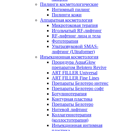
Пилинги косметологические
Интимный пилинг
Пилинги кожи
Аппаратная косметология
Микротоковая терапия
Игольчатый RF-лифтинг
RF-лифтинг лица и тела
Фототерапия
Ультразвуковой SMAS-
лифтинг (Ultraformer)
Инъекционная косметология
Процедура AquaGlow
препаратом Belotero Revive
ART FILLER Universal
ART FILLER Fine Lines
Препараты Белотеро интенс
Препараты Белотеро софт
Ботулинотерапия
Контурная пластика
Препараты Белотеро
Нитевой лифтинг
Коллагеннотерапия
(коллостотерапия)
Инъекционная интимная
пластика