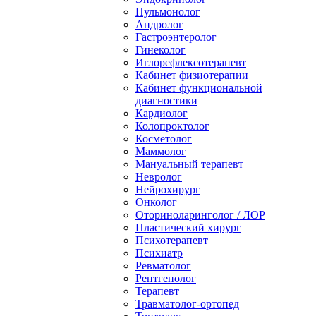
Пульмонолог
Андролог
Гастроэнтеролог
Гинеколог
Иглорефлексотерапевт
Кабинет физиотерапии
Кабинет функциональной
диагностики
Кардиолог
Колопроктолог
Косметолог
Маммолог
Мануальный терапевт
Невролог
Нейрохирург
Онколог
Оториноларинголог / ЛОР
Пластический хирург
Психотерапевт
Психиатр
Ревматолог
Рентгенолог
Терапевт
Травматолог-ортопед