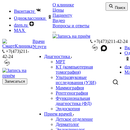
О клинике
Поиск
Цены
Вконтакте
Пациенту
Одноклассники
Видео
dzen.ru
Вопросы и ответы
MAX
...
Врачи
+7(473)211-42-24
Услуги
Вк
+7(473)211-
Од
42-24
Диагностика
МРТ
КТ (компьютерная
dz
томография)
M
Ультразвуковые
Записаться
исследования (УЗИ)
Маммография
Рентгенография
Функциональная
диагностика (ФД)
Эндоскопия
Прием врачей
Детское отделение
Дерматолог
Эндокринолог