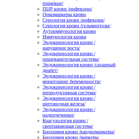
пищевые/
ПЦР крови /инфекции/
Онкомаркеры крови
Серология крови /инфекции/
Серология крови /гельминтозы/
Аутоиммунология крови
Иммунология крови
Эндокринология крови /
нарушение роста/
Эндокринология крови /
пищеварительная система/
Эндокринология крови /сахарный
диабет/
Эндокринология крови /
мониторинг беременности/
Эндокринология крови /
репродуктивная система/
Эндокринология крови /
щитовидная железа/
Эндокринология крови /
надпочечники/
Коагулология крови /
свертывающая система/
Биохимия крови /кардиомаркеры/
Биохимия крови /маркеры