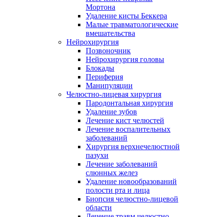
Мортона
Удаление кисты Беккера
Малые травматологические
вмешательства
Нейрохирургия
Позвоночник
Нейрохирургия головы
Блокады
Периферия
Манипуляции
Челюстно-лицевая хирургия
Пародонтальная хирургия
Удаление зубов
Лечение кист челюстей
Лечение воспалительных
заболеваний
Хирургия верхнечелюстной
пазухи
Лечение заболеваний
слюнных желез
Удаление новообразований
полости рта и лица
Биопсия челюстно-лицевой
области
Лечение травм челюстно-