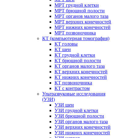
МРТ грудной клетки
МРТ брюшной полости
МРТ органов малого таза
МРТ верхних конечностей
МРТ нижних конечностей
МРТ позвоночника
КТ (компьютерная томография)
КТ головы
КТ шеи
КТ грудной клетки
КТ брюшной полости
КТ органов малого таза
КТ верхних конечностей
КТ нижних конечностей
КТ позвоночника
КТ с контрастом
Ультразвуковые исследования
(УЗИ)
УЗИ шеи
УЗИ грудной клетки
УЗИ брюшной полости
УЗИ органов малого таза
УЗИ верхних конечностей
УЗИ нижних конечностей