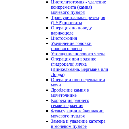
Цистолитотомия - удаление
конкремента (камня)
мочевого пузыря
Трансуретральная резекция
(ТУР) простаты
Операция по поводу
варикоцеле
Цистоскопия
Увеличение головки
полового члена
Утолщение полового члена
Операция при водянке
(гидроцеле) яичка
(Винкельмана, Бергмана или
Лорда)
Операции при недержании
мочи
Дробление камня в
мочеточнике
Коррекция раннего
семяизвержения
Фульгурация лейкоплакии
мочевого пузыря
Замена и удаление катетера
в мочевом пузыре