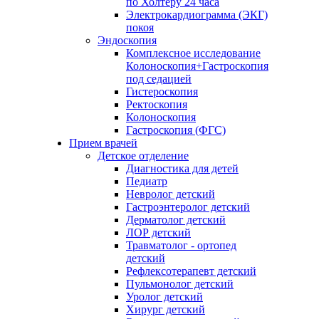
по Холтеру 24 часа
Электрокардиограмма (ЭКГ)
покоя
Эндоскопия
Комплексное исследование
Колоноскопия+Гастроскопия
под седацией
Гистероскопия
Ректоскопия
Колоноскопия
Гастроскопия (ФГС)
Прием врачей
Детское отделение
Диагностика для детей
Педиатр
Невролог детский
Гастроэнтеролог детский
Дерматолог детский
ЛОР детский
Травматолог - ортопед
детский
Рефлексотерапевт детский
Пульмонолог детский
Уролог детский
Хирург детский