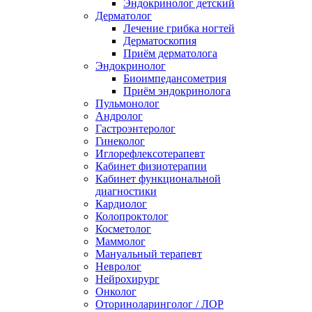
Эндокринолог детский
Дерматолог
Лечение грибка ногтей
Дерматоскопия
Приём дерматолога
Эндокринолог
Биоимпедансометрия
Приём эндокринолога
Пульмонолог
Андролог
Гастроэнтеролог
Гинеколог
Иглорефлексотерапевт
Кабинет физиотерапии
Кабинет функциональной
диагностики
Кардиолог
Колопроктолог
Косметолог
Маммолог
Мануальный терапевт
Невролог
Нейрохирург
Онколог
Оториноларинголог / ЛОР