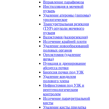
Вправление парафимоза
Инстилляция в мочевой
пузырь
Удаление атеромы (липомы)
урологическое
Трансуретральная резекция
(ТУР) опухоли мочевого
пузыря
Вазэктомия (вазорезекция)
Иссечение крайней плоти
Удаление новообразований
половых органов
Орхэктомия (удаление
яичка)
Пункция и дренирование
абсцесса почки
Биопсия почки под УЗК
Удаление кондилом
полового члена
Нефростомия под УЗК и
рентгенологическим
контролем
Иссечение парауретральной
кисты
Удаление кисты придатка