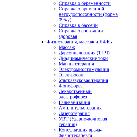
Справка о беременности
Справка о временной
нетрудоспособности (форма
095/у)
Справка в бассейн
Справка о состоянии
здоровья
Физиотерапия, массаж и ЛФК
Массаж
Дарсонвализация (ТНЧ)
Диадинамические токи
Магнитотерапия
Электромиостимуляция
Электросон
Ультразвуковая терапия
Фонофорез
Лекарственный
электрофорез
Гальванизация
Амплипульстерапия
Лазеротерапия
УВТ (Ударно-волновая
терапия)
Консультация врача-
физиотерапевта