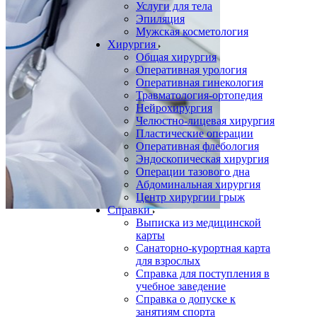
Услуги для тела
Эпиляция
Мужская косметология
Хирургия
Общая хирургия
Оперативная урология
Оперативная гинекология
Травматология-ортопедия
Нейрохирургия
Челюстно-лицевая хирургия
Пластические операции
Оперативная флебология
Эндоскопическая хирургия
Операции тазового дна
Абдоминальная хирургия
Центр хирургии грыж
Справки
Выписка из медицинской
карты
Санаторно-курортная карта
для взрослых
Справка для поступления в
учебное заведение
Справка о допуске к
занятиям спорта