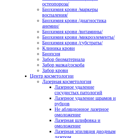
остеопороза/
Биохимия крови /маркеры
воспаления/
Биохимия крови /диагностика
анемии/
Биохимия крови /витамины/
Биохимия крови /микроэлементы/
Биохимия крови /субстраты/
Клиника крови
Биопсия
Забор биоматериала
Забор мазка/соскоба
Забор крови
Центр косметологии
Лазерная косметология
Лазерное удаление
сосудистых патологий
Лазерное удаление шрамов и
рубцов
Не абляционное лазерное
омоложение
Лазерная шлифовка и
омоложение
Лазерная эпиляция диодным
лазером