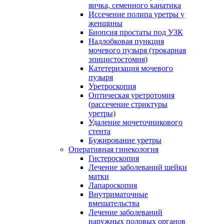
яичка, семенного канатика
Иссечение полипа уретры у
женщины
Биопсия простаты под УЗК
Надлобковая пункция
мочевого пузыря (трокарная
эпицистостомия)
Катетеризация мочевого
пузыря
Уретроскопия
Оптическая уретротомия
(рассечение стриктуры
уретры)
Удаление мочеточникового
стента
Бужирование уретры
Оперативная гинекология
Гистероскопия
Лечение заболеваний шейки
матки
Лапароскопия
Внутриматочные
вмешательства
Лечение заболеваний
наружных половых органов