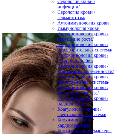
Серология крови /
инфекции/
Серология крови /
гельминтозы/
Аутоиммунология крови
Иммунология крови
Эндокринология крови /
нарушение роста/
Эндокринология крови /
пищеварительная система/
Эндокринология крови /
сахарный диабет/
Эндокринология крови /
мониторинг беременности/
Эндокринология крови /
репродуктивная система/
Эндокринология крови /
щитовидная железа/
Эндокринология крови /
надпочечники/
Коагулология крови /
свертывающая система/
Биохимия крови /
кардиомаркеры/
Биохимия крови /маркеры