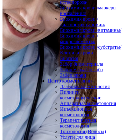
остеопороза/
Биохимия крови /маркеры
воспаления/
Биохимия крови /
диагностика анемии/
Биохимия крови /витамины/
Биохимия крови /
микроэлементы/
Биохимия крови /субстраты/
Клиника крови
Биопсия
Забор биоматериала
Забор мазка/соскоба
Забор крови
Центр косметологии
Лазерная косметология
Пилинги
косметологические
Аппаратная косметология
Инъекционная
косметология
Терапевтическая
косметология
Трихология (Волосы)
Услуги для лица