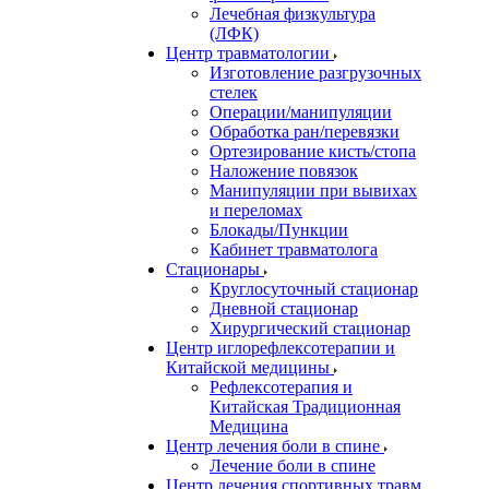
Лечебная физкультура
(ЛФК)
Центр травматологии
Изготовление разгрузочных
стелек
Операции/манипуляции
Обработка ран/перевязки
Ортезирование кисть/стопа
Наложение повязок
Манипуляции при вывихах
и переломах
Блокады/Пункции
Кабинет травматолога
Стационары
Круглосуточный стационар
Дневной стационар
Хирургический стационар
Центр иглорефлексотерапии и
Китайской медицины
Рефлексотерапия и
Китайская Традиционная
Медицина
Центр лечения боли в спине
Лечение боли в спине
Центр лечения спортивных травм