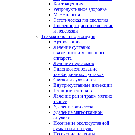
Контрацепция
Репродуктивное здоровье
Маммология
Эстетическая гинекология
Послеоперационное лечение
и перевязки
Травматология-ортопедия
Артроскопия
Лечение суставно-
связочного и мышечного
аппарата
Лечение переломов
Эндопротезирование
тазобедренных суставов
Связки и сухожилия
Внутрисуставные инъекции
Пункции суставов
Лечение ран и травм мягких
тканей
Удаление экзостоза
Удаление мягкотканной
опухоли
Иссечение околосуставной
сумки или капсулы
Иссечение невромы