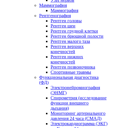
УЗИ нервов
Маммография
Маммография
Рентгенография
Рентген головы
Рентген шеи
Рентген грудной клетки
Рентген брюшной полости
Рентген малого таза
Рентген верхних
конечностей
Рентген нижних
конечностей
Рентген позвоночника
Спортивные травмы
Функциональная диагностика
(ФД)
Электронейромиография
(ЭНМГ)
Спирометрия (исследование
функции внешнего
дыхания)
Мониторинг артериального
давления 24 часа (СМАД)
Электрокардиограмма (ЭКГ)