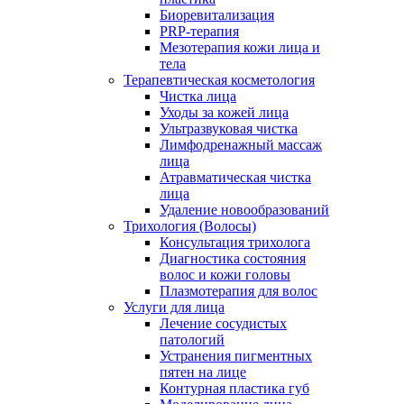
Биоревитализация
PRP-терапия
Мезотерапия кожи лица и
тела
Терапевтическая косметология
Чистка лица
Уходы за кожей лица
Ультразвуковая чистка
Лимфодренажный массаж
лица
Атравматическая чистка
лица
Удаление новообразований
Трихология (Волосы)
Консультация трихолога
Диагностика состояния
волос и кожи головы
Плазмотерапия для волос
Услуги для лица
Лечение сосудистых
патологий
Устранения пигментных
пятен на лице
Контурная пластика губ