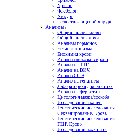
Трихолог
Уролог
Флеболог
Хирург
Челюстно-лицевой хирург
Анализы
Общий анализ крови
Общий анализ мочи
Анализы гормонов
Чекап организма
Биохимия крови
Анализ глюкозы в крови
Анализ на ТТГ
Анализ на ВИЧ
Анализ СОЭ
Анализ на гепатиты
Лабораторная диагностика
Анализ на ферритин
Цитология мазка/соскоба
Исследование тканей
Генетические исследования.
Секвенирование. Кровь
Генетические исследования.
ПЦР. Кровь
Исследование кожи и её