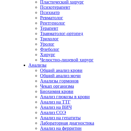
Пластический хирург
Психотерапевт
Психиатр
Ревматолог
Рентгенолог
Терапевт
Травматолог-ортопед
Трихолог
Уролог
Флеболог
Хирург
Челюстно-лицевой хирург
Анализы
Общий анализ крови
Общий анализ мочи
Анализы гормонов
Чекап организма
Биохимия крови
Анализ глюкозы в крови
Анализ на ТТГ
Анализ на ВИЧ
Анализ СОЭ
Анализ на гепатиты
Лабораторная диагностика
Анализ на ферритин