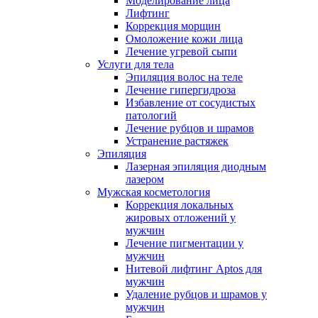
Моделирование лица
Лифтинг
Коррекция морщин
Омоложение кожи лица
Лечение угревой сыпи
Услуги для тела
Эпиляция волос на теле
Лечение гипергидроза
Избавление от сосудистых
патологий
Лечение рубцов и шрамов
Устранение растяжек
Эпиляция
Лазерная эпиляция диодным
лазером
Мужская косметология
Коррекция локальных
жировых отложений у
мужчин
Лечение пигментации у
мужчин
Нитевой лифтинг Aptos для
мужчин
Удаление рубцов и шрамов у
мужчин