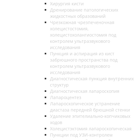
Хирургия кисти
Дренирование патологических
жидкостных образований
Чрезкожная чрезпеченочная
холецистостомия,
холецистохолангиостомия под
контролем ультразвукового
исследования
Пункция и аспирация из кист
забрюшного пространства под
контролем ультразвукового
исследования
Диагностическая пункция внутренних
структур
Диагностическая лапароскопия
Лапароцентез
Лапароскопическое устранение
диастаза передней брюшной стенки
Удаление эпителиально-копчиковых
ходов
Холецистэктомия лапароскопическая
Пункции под УЗИ-контролем