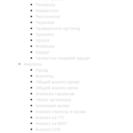
Психиатр
Ревматолог
Рентгенолог
Терапевт
Травматолог-ортопед
Трихолог
Уролог
Флеболог
Хирург
Челюстно-лицевой хирург
Анализы
Назад
Анализы
Общий анализ крови
Общий анализ мочи
Анализы гормонов
Чекап организма
Биохимия крови
Анализ глюкозы в крови
Анализ на ТТГ
Анализ на ВИЧ
Анализ СОЭ