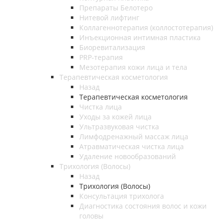
Препараты Белотеро
Нитевой лифтинг
Коллагеннотерапия (коллостотерапия)
Инъекционная интимная пластика
Биоревитализация
PRP-терапия
Мезотерапия кожи лица и тела
Терапевтическая косметология
Назад
Терапевтическая косметология
Чистка лица
Уходы за кожей лица
Ультразвуковая чистка
Лимфодренажный массаж лица
Атравматическая чистка лица
Удаление новообразований
Трихология (Волосы)
Назад
Трихология (Волосы)
Консультация трихолога
Диагностика состояния волос и кожи
головы