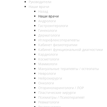
Руководители
Наши врачи
Назад
Наши врачи
Андрологи
Гастроэнтерологи
Гинекологи
Дерматологи
Иглорефлексотерапевты
Кабинет физиотерапии
Кабинет функциональной диагностики
Кардиологи
Косметологи
Маммологи
Мануальные терапевты / остеопаты
Неврологи
Нейрохирурги
Онкологи
Оториноларингологи / ЛОР
Пластические хирурги
Психиатры / Психотерапевт
Ревматологи
Рентгенологи