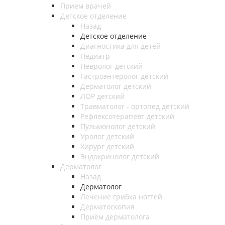
Прием врачей
Детское отделение
Назад
Детское отделение
Диагностика для детей
Педиатр
Невролог детский
Гастроэнтеролог детский
Дерматолог детский
ЛОР детский
Травматолог - ортопед детский
Рефлексотерапевт детский
Пульмонолог детский
Уролог детский
Хирург детский
Эндокринолог детский
Дерматолог
Назад
Дерматолог
Лечение грибка ногтей
Дерматоскопия
Приём дерматолога