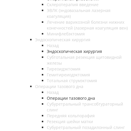
Склеротерапия введение
ЭВЛК (эндовазальная лазерная
коагуляция)
Лечение варикозной болезни нижних
конечностей (лазерная коагуляция вен)
Минифлебэктомия
Эндоскопическая хирургия
Назад
Эндоскопическая хирургия
Субтотальная резекция щитовидной
железы
Тиреоидэктомия
Гемитиреиодэктомия
Тотальная струмэктомия
Операции тазового дна
Назад
Операции тазового дна
Субуретральный трансобтураторный
слинг
Передняя кольпорафия
Резекция шейки матки
Субуретральный позадилонный слинг