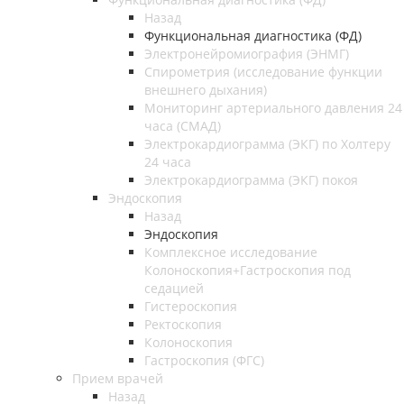
Назад
Функциональная диагностика (ФД)
Электронейромиография (ЭНМГ)
Спирометрия (исследование функции
внешнего дыхания)
Мониторинг артериального давления 24
часа (СМАД)
Электрокардиограмма (ЭКГ) по Холтеру
24 часа
Электрокардиограмма (ЭКГ) покоя
Эндоскопия
Назад
Эндоскопия
Комплексное исследование
Колоноскопия+Гастроскопия под
седацией
Гистероскопия
Ректоскопия
Колоноскопия
Гастроскопия (ФГС)
Прием врачей
Назад