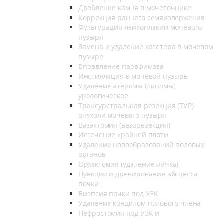
Дробление камня в мочеточнике
Коррекция раннего семяизвержения
Фульгурация лейкоплакии мочевого
пузыря
Замена и удаление катетера в мочевом
пузыре
Вправление парафимоза
Инстилляция в мочевой пузырь
Удаление атеромы (липомы)
урологическое
Трансуретральная резекция (ТУР)
опухоли мочевого пузыря
Вазэктомия (вазорезекция)
Иссечение крайней плоти
Удаление новообразований половых
органов
Орхэктомия (удаление яичка)
Пункция и дренирование абсцесса
почки
Биопсия почки под УЗК
Удаление кондилом полового члена
Нефростомия под УЗК и