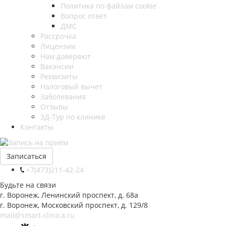
Политика по файлам cookie
Вопрос ответ
ДМС
Рассрочка
Лицензии
Нам доверяют
Вакансии
Реквизиты
Налоговый вычет
Заболевания
Отзывы
3Д-Тур по клинике
Контакты
Записаться
+7(473)211-42-24
Будьте на связи
г. Воронеж, Ленинский проспект, д. 68а
г. Воронеж, Московский проспект, д. 129/8
mail@smart-clinica.ru