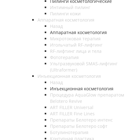
Пилинги косметологические
Интимный пилинг
Пилинги кожи
Аппаратная косметология
Назад
Аппаратная косметология
Микротоковая терапия
Игольчатый RF-лифтинг
RF-лифтинг лица и тела
Фототерапия
Ультразвуковой SMAS-лифтинг
(Ultraformer)
Инъекционная косметология
Назад
Инъекционная косметология
Процедура AquaGlow препаратом
Belotero Revive
ART FILLER Universal
ART FILLER Fine Lines
Препараты Белотеро интенс
Препараты Белотеро софт
Ботулинотерапия
Контурная пластика