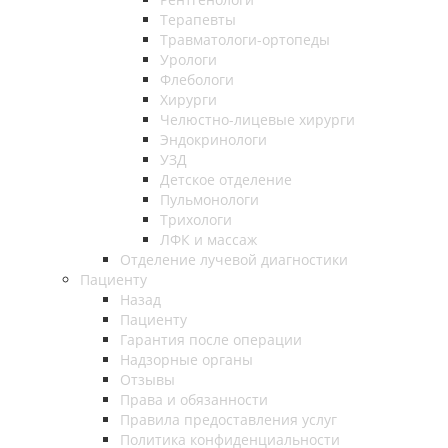
Терапевты
Травматологи-ортопеды
Урологи
Флебологи
Хирурги
Челюстно-лицевые хирурги
Эндокринологи
УЗД
Детское отделение
Пульмонологи
Трихологи
ЛФК и массаж
Отделение лучевой диагностики
Пациенту
Назад
Пациенту
Гарантия после операции
Надзорные органы
Отзывы
Права и обязанности
Правила предоставления услуг
Политика конфиденциальности