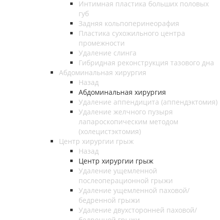
Интимная пластика больших половых
губ
Задняя кольпоперинеорафия
Пластика сухожильного центра
промежности
Удаление слинга
Гибридная реконструкция тазового дна
Абдоминальная хирургия
Назад
Абдоминальная хирургия
Удаление аппендицита (аппендэктомия)
Удаление желчного пузыря
лапароскопическим методом
(холецистэктомия)
Центр хирургии грыж
Назад
Центр хирургии грыж
Удаление ущемленной
послеоперационной грыжи
Удаление ущемленной паховой/
бедренной грыжи
Удаление двухсторонней паховой/
бедренной грыжи