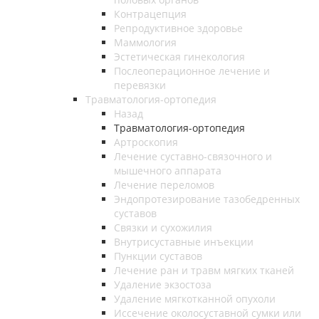
Контрацепция
Репродуктивное здоровье
Маммология
Эстетическая гинекология
Послеоперационное лечение и
перевязки
Травматология-ортопедия
Назад
Травматология-ортопедия
Артроскопия
Лечение суставно-связочного и
мышечного аппарата
Лечение переломов
Эндопротезирование тазобедренных
суставов
Связки и сухожилия
Внутрисуставные инъекции
Пункции суставов
Лечение ран и травм мягких тканей
Удаление экзостоза
Удаление мягкотканной опухоли
Иссечение околосуставной сумки или