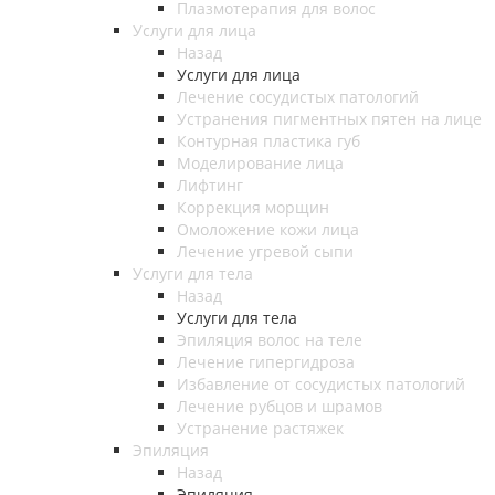
Плазмотерапия для волос
Услуги для лица
Назад
Услуги для лица
Лечение сосудистых патологий
Устранения пигментных пятен на лице
Контурная пластика губ
Моделирование лица
Лифтинг
Коррекция морщин
Омоложение кожи лица
Лечение угревой сыпи
Услуги для тела
Назад
Услуги для тела
Эпиляция волос на теле
Лечение гипергидроза
Избавление от сосудистых патологий
Лечение рубцов и шрамов
Устранение растяжек
Эпиляция
Назад
Эпиляция