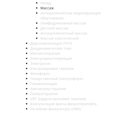
Назад
Массаж
Антицеллюлитное моделирующее
обертывание
Лимфодренажный массаж
Детский массаж
Антицеллюлитный массаж
Массаж классический
Дарсонвализация (ТНЧ)
Диадинамические токи
Магнитотерапия
Электромиостимуляция
Электросон
Ультразвуковая терапия
Фонофорез
Лекарственный электрофорез
Гальванизация
Амплипульстерапия
Лазеротерапия
УВТ (Ударно-волновая терапия)
Консультация врача-физиотерапевта
Лечебная физкультура (ЛФК)