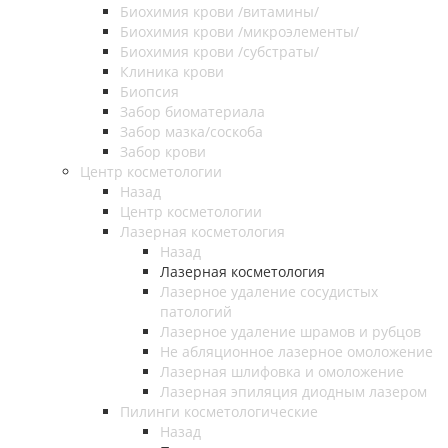
Биохимия крови /витамины/
Биохимия крови /микроэлементы/
Биохимия крови /субстраты/
Клиника крови
Биопсия
Забор биоматериала
Забор мазка/соскоба
Забор крови
Центр косметологии
Назад
Центр косметологии
Лазерная косметология
Назад
Лазерная косметология
Лазерное удаление сосудистых
патологий
Лазерное удаление шрамов и рубцов
Не абляционное лазерное омоложение
Лазерная шлифовка и омоложение
Лазерная эпиляция диодным лазером
Пилинги косметологические
Назад