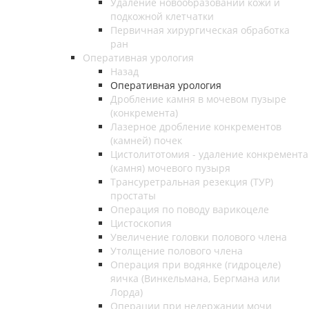
Удаление новообразований кожи и
подкожной клетчатки
Первичная хирургическая обработка
ран
Оперативная урология
Назад
Оперативная урология
Дробление камня в мочевом пузыре
(конкремента)
Лазерное дробление конкрементов
(камней) почек
Цистолитотомия - удаление конкремента
(камня) мочевого пузыря
Трансуретральная резекция (ТУР)
простаты
Операция по поводу варикоцеле
Цистоскопия
Увеличение головки полового члена
Утолщение полового члена
Операция при водянке (гидроцеле)
яичка (Винкельмана, Бергмана или
Лорда)
Операции при недержании мочи