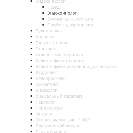
Эндокринолог
Назад
Эндокринолог
Биоимпедансометрия
Приём эндокринолога
Пульмонолог
Андролог
Гастроэнтеролог
Гинеколог
Иглорефлексотерапевт
Кабинет физиотерапии
Кабинет функциональной диагностики
Кардиолог
Колопроктолог
Косметолог
Маммолог
Мануальный терапевт
Невролог
Нейрохирург
Онколог
Оториноларинголог / ЛОР
Пластический хирург
Психотерапевт