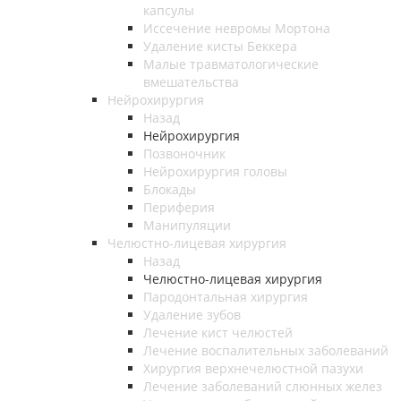
капсулы
Иссечение невромы Мортона
Удаление кисты Беккера
Малые травматологические
вмешательства
Нейрохирургия
Назад
Нейрохирургия
Позвоночник
Нейрохирургия головы
Блокады
Периферия
Манипуляции
Челюстно-лицевая хирургия
Назад
Челюстно-лицевая хирургия
Пародонтальная хирургия
Удаление зубов
Лечение кист челюстей
Лечение воспалительных заболеваний
Хирургия верхнечелюстной пазухи
Лечение заболеваний слюнных желез