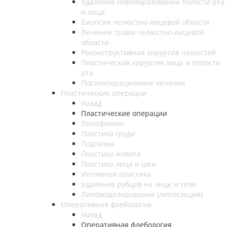
Удаление новообразований полости рта
и лица
Биопсия челюстно-лицевой области
Лечение травм челюстно-лицевой
области
Реконструктивная хирургия челюстей
Пластическая хирургия лица и полости
рта
Послеоперационное лечение
Пластические операции
Назад
Пластические операции
Липофилинг
Пластика груди
Подтяжка
Пластика живота
Пластика лица и шеи
Интимная пластика
Удаление рубцов на лице и теле
Липомоделирование (липосакция)
Оперативная флебология
Назад
Оперативная флебология