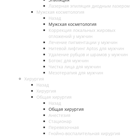
Лазерная эпиляция диодным лазером
Мужская косметология
Назад
Мужская косметология
Коррекция локальных жировых
отложений у мужчин
Лечение пигментации у мужчин
Нитевой лифтинг Aptos для мужчин
Удаление рубцов и шрамов у мужчин
Ботокс для мужчин
Чистка лица для мужчин
Мезотерапия для мужчин
Хирургия
Назад
Хирургия
Общая хирургия
Назад
Общая хирургия
Анестезия
Стационар
Перевязочная
Гнойно-воспалительная хирургия