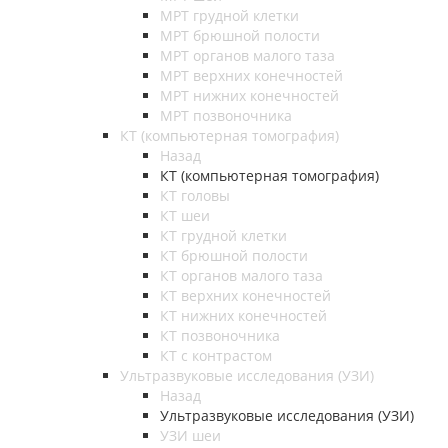
МРТ грудной клетки
МРТ брюшной полости
МРТ органов малого таза
МРТ верхних конечностей
МРТ нижних конечностей
МРТ позвоночника
КТ (компьютерная томография)
Назад
КТ (компьютерная томография)
КТ головы
КТ шеи
КТ грудной клетки
КТ брюшной полости
КТ органов малого таза
КТ верхних конечностей
КТ нижних конечностей
КТ позвоночника
КТ с контрастом
Ультразвуковые исследования (УЗИ)
Назад
Ультразвуковые исследования (УЗИ)
УЗИ шеи