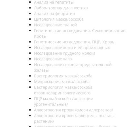
Анализ на гепатиты
Лабораторная диагностика
Анализ на ферритин
Цитология мазка/соскоба
Исследование тканей
Генетические исследования. Секвенирование.
Кровь
Генетические исследования. ПЦР. Кровь
Исследование кожи и её производных
Исследование грудного молока
Исследование кала
Исследование секрета предстательной
железы
Бактериология мазка/соскоба
Микроскопия мазка/соскоба
Бактериология мазка/соскоба
оториноларингологического
ПЦР мазка/соскоба /инфекции
урогенитальные/
Аллергология крови /смеси аллергенов/
Аллергология крови /аллергены пыльцы
растений/
Аллергология крови /аллергены бытовые/