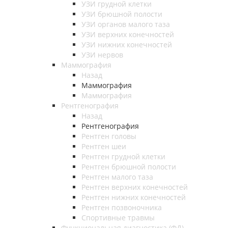
УЗИ грудной клетки
УЗИ брюшной полости
УЗИ органов малого таза
УЗИ верхних конечностей
УЗИ нижних конечностей
УЗИ нервов
Маммография
Назад
Маммография
Маммография
Рентгенография
Назад
Рентгенография
Рентген головы
Рентген шеи
Рентген грудной клетки
Рентген брюшной полости
Рентген малого таза
Рентген верхних конечностей
Рентген нижних конечностей
Рентген позвоночника
Спортивные травмы
Функциональная диагностика (ФД)