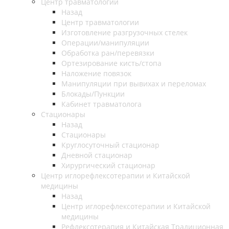
Центр травматологии
Назад
Центр травматологии
Изготовление разгрузочных стелек
Операции/манипуляции
Обработка ран/перевязки
Ортезирование кисть/стопа
Наложение повязок
Манипуляции при вывихах и переломах
Блокады/Пункции
Кабинет травматолога
Стационары
Назад
Стационары
Круглосуточный стационар
Дневной стационар
Хирургический стационар
Центр иглорефлексотерапии и Китайской
медицины
Назад
Центр иглорефлексотерапии и Китайской
медицины
Рефлексотерапия и Китайская Традиционная