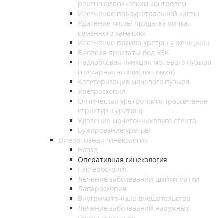
рентгенологическим контролем
Иссечение парауретральной кисты
Удаление кисты придатка яичка,
семенного канатика
Иссечение полипа уретры у женщины
Биопсия простаты под УЗК
Надлобковая пункция мочевого пузыря
(трокарная эпицистостомия)
Катетеризация мочевого пузыря
Уретроскопия
Оптическая уретротомия (рассечение
стриктуры уретры)
Удаление мочеточникового стента
Бужирование уретры
Оперативная гинекология
Назад
Оперативная гинекология
Гистероскопия
Лечение заболеваний шейки матки
Лапароскопия
Внутриматочные вмешательства
Лечение заболеваний наружных
половых органов