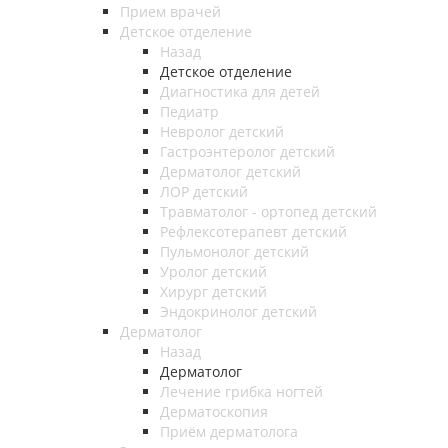
Прием врачей
Детское отделение
Назад
Детское отделение
Диагностика для детей
Педиатр
Невролог детский
Гастроэнтеролог детский
Дерматолог детский
ЛОР детский
Травматолог - ортопед детский
Рефлексотерапевт детский
Пульмонолог детский
Уролог детский
Хирург детский
Эндокринолог детский
Дерматолог
Назад
Дерматолог
Лечение грибка ногтей
Дерматоскопия
Приём дерматолога