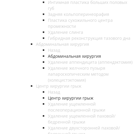
Интимная пластика больших половых
губ
Задняя кольпоперинеорафия
Пластика сухожильного центра
промежности
Удаление слинга
Гибридная реконструкция тазового дна
Абдоминальная хирургия
Назад
Абдоминальная хирургия
Удаление аппендицита (аппендэктомия)
Удаление желчного пузыря
лапароскопическим методом
(холецистэктомия)
Центр хирургии грыж
Назад
Центр хирургии грыж
Удаление ущемленной
послеоперационной грыжи
Удаление ущемленной паховой/
бедренной грыжи
Удаление двухсторонней паховой/
бедренной грыжи