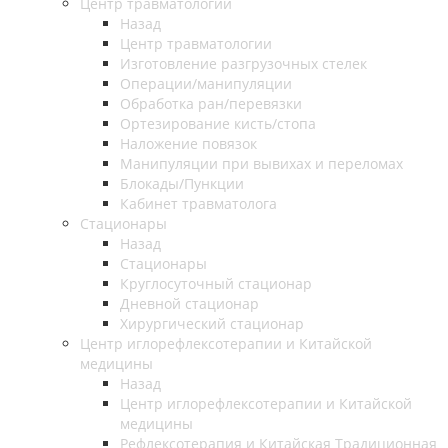
Центр травматологии
Назад
Центр травматологии
Изготовление разгрузочных стелек
Операции/манипуляции
Обработка ран/перевязки
Ортезирование кисть/стопа
Наложение повязок
Манипуляции при вывихах и переломах
Блокады/Пункции
Кабинет травматолога
Стационары
Назад
Стационары
Круглосуточный стационар
Дневной стационар
Хирургический стационар
Центр иглорефлексотерапии и Китайской
медицины
Назад
Центр иглорефлексотерапии и Китайской
медицины
Рефлексотерапия и Китайская Традиционная