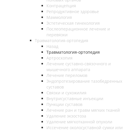
Контрацепция
Репродуктивное здоровье
Маммология
Эстетическая гинекология
Послеоперационное лечение и
перевязки
Травматология-ортопедия
Назад
Травматология-ортопедия
Артроскопия
Лечение суставно-связочного и
мышечного аппарата
Лечение переломов
Эндопротезирование тазобедренных
суставов
Связки и сухожилия
Внутрисуставные инъекции
Пункции суставов
Лечение ран и травм мягких тканей
Удаление экзостоза
Удаление мягкотканной опухоли
Иссечение околосуставной сумки или