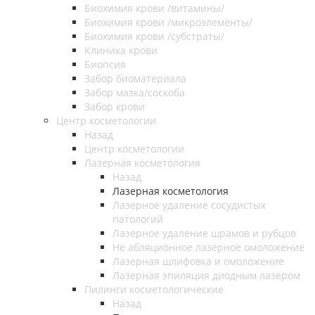
Биохимия крови /витамины/
Биохимия крови /микроэлементы/
Биохимия крови /субстраты/
Клиника крови
Биопсия
Забор биоматериала
Забор мазка/соскоба
Забор крови
Центр косметологии
Назад
Центр косметологии
Лазерная косметология
Назад
Лазерная косметология
Лазерное удаление сосудистых
патологий
Лазерное удаление шрамов и рубцов
Не абляционное лазерное омоложение
Лазерная шлифовка и омоложение
Лазерная эпиляция диодным лазером
Пилинги косметологические
Назад