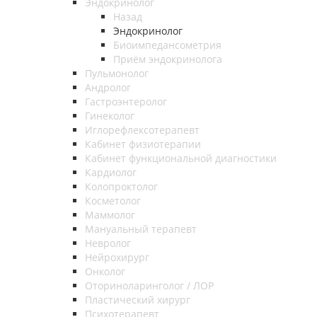
Эндокринолог
Назад
Эндокринолог
Биоимпедансометрия
Приём эндокринолога
Пульмонолог
Андролог
Гастроэнтеролог
Гинеколог
Иглорефлексотерапевт
Кабинет физиотерапии
Кабинет функциональной диагностики
Кардиолог
Колопроктолог
Косметолог
Маммолог
Мануальный терапевт
Невролог
Нейрохирург
Онколог
Оториноларинголог / ЛОР
Пластический хирург
Психотерапевт