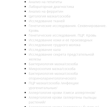
Анализ на гепатиты
Лабораторная диагностика
Анализ на ферритин
Цитология мазка/соскоба
Исследование тканей
Генетические исследования. Секвенирование.
Кровь
Генетические исследования. ПЦР. Кровь
Исследование кожи и её производных
Исследование грудного молока
Исследование кала
Исследование секрета предстательной
железы
Бактериология мазка/соскоба
Микроскопия мазка/соскоба
Бактериология мазка/соскоба
оториноларингологического
ПЦР мазка/соскоба /инфекции
урогенитальные/
Аллергология крови /смеси аллергенов/
Аллергология крови /аллергены пыльцы
растений/
Аллергология крови /аллергены бытовые/