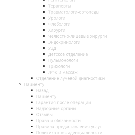
Терапевты
Травматологи-ортопеды
Урологи
Флебологи
Хирурги
Челюстно-лицевые хирурги
Эндокринологи
УЗД
Детское отделение
Пульмонологи
Трихологи
ЛФК и массаж
Отделение лучевой диагностики
Пациенту
Назад
Пациенту
Гарантия после операции
Надзорные органы
Отзывы
Права и обязанности
Правила предоставления услуг
Политика конфиденциальности