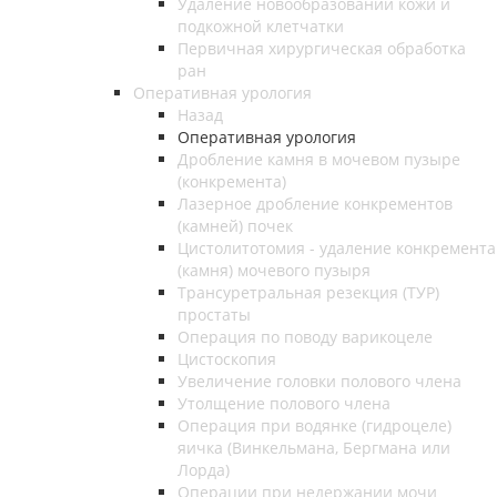
Удаление новообразований кожи и
подкожной клетчатки
Первичная хирургическая обработка
ран
Оперативная урология
Назад
Оперативная урология
Дробление камня в мочевом пузыре
(конкремента)
Лазерное дробление конкрементов
(камней) почек
Цистолитотомия - удаление конкремента
(камня) мочевого пузыря
Трансуретральная резекция (ТУР)
простаты
Операция по поводу варикоцеле
Цистоскопия
Увеличение головки полового члена
Утолщение полового члена
Операция при водянке (гидроцеле)
яичка (Винкельмана, Бергмана или
Лорда)
Операции при недержании мочи