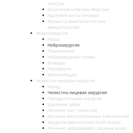
капсулы
Иссечение невромы Мортона
Удаление кисты Беккера
Малые травматологические
вмешательства
Нейрохирургия
Назад
Нейрохирургия
Позвоночник
Нейрохирургия головы
Блокады
Периферия
Манипуляции
Челюстно-лицевая хирургия
Назад
Челюстно-лицевая хирургия
Пародонтальная хирургия
Удаление зубов
Лечение кист челюстей
Лечение воспалительных заболеваний
Хирургия верхнечелюстной пазухи
Лечение заболеваний слюнных желез