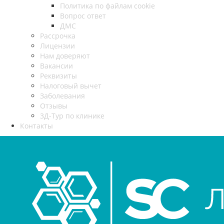
Политика по файлам cookie
Вопрос ответ
ДМС
Рассрочка
Лицензии
Нам доверяют
Вакансии
Реквизиты
Налоговый вычет
Заболевания
Отзывы
3Д-Тур по клинике
Контакты