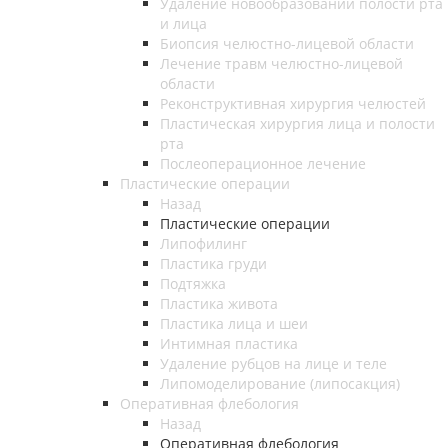
Удаление новообразований полости рта
и лица
Биопсия челюстно-лицевой области
Лечение травм челюстно-лицевой
области
Реконструктивная хирургия челюстей
Пластическая хирургия лица и полости
рта
Послеоперационное лечение
Пластические операции
Назад
Пластические операции
Липофилинг
Пластика груди
Подтяжка
Пластика живота
Пластика лица и шеи
Интимная пластика
Удаление рубцов на лице и теле
Липомоделирование (липосакция)
Оперативная флебология
Назад
Оперативная флебология