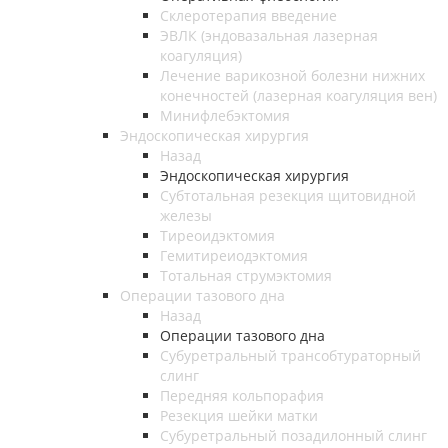
Склеротерапия введение
ЭВЛК (эндовазальная лазерная
коагуляция)
Лечение варикозной болезни нижних
конечностей (лазерная коагуляция вен)
Минифлебэктомия
Эндоскопическая хирургия
Назад
Эндоскопическая хирургия
Субтотальная резекция щитовидной
железы
Тиреоидэктомия
Гемитиреиодэктомия
Тотальная струмэктомия
Операции тазового дна
Назад
Операции тазового дна
Субуретральный трансобтураторный
слинг
Передняя кольпорафия
Резекция шейки матки
Субуретральный позадилонный слинг