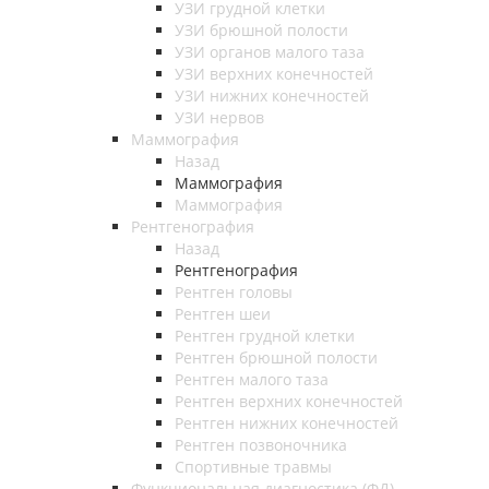
УЗИ грудной клетки
УЗИ брюшной полости
УЗИ органов малого таза
УЗИ верхних конечностей
УЗИ нижних конечностей
УЗИ нервов
Маммография
Назад
Маммография
Маммография
Рентгенография
Назад
Рентгенография
Рентген головы
Рентген шеи
Рентген грудной клетки
Рентген брюшной полости
Рентген малого таза
Рентген верхних конечностей
Рентген нижних конечностей
Рентген позвоночника
Спортивные травмы
Функциональная диагностика (ФД)