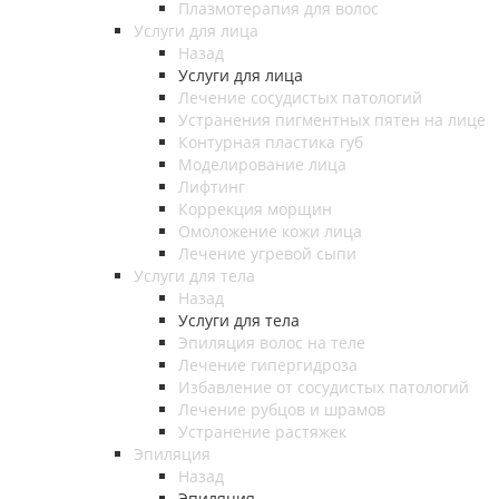
Плазмотерапия для волос
Услуги для лица
Назад
Услуги для лица
Лечение сосудистых патологий
Устранения пигментных пятен на лице
Контурная пластика губ
Моделирование лица
Лифтинг
Коррекция морщин
Омоложение кожи лица
Лечение угревой сыпи
Услуги для тела
Назад
Услуги для тела
Эпиляция волос на теле
Лечение гипергидроза
Избавление от сосудистых патологий
Лечение рубцов и шрамов
Устранение растяжек
Эпиляция
Назад
Эпиляция