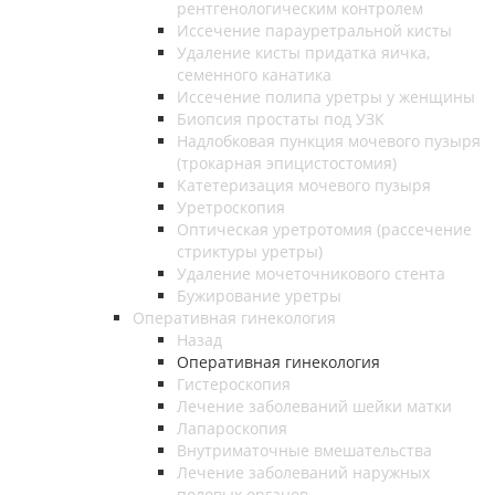
рентгенологическим контролем
Иссечение парауретральной кисты
Удаление кисты придатка яичка,
семенного канатика
Иссечение полипа уретры у женщины
Биопсия простаты под УЗК
Надлобковая пункция мочевого пузыря
(трокарная эпицистостомия)
Катетеризация мочевого пузыря
Уретроскопия
Оптическая уретротомия (рассечение
стриктуры уретры)
Удаление мочеточникового стента
Бужирование уретры
Оперативная гинекология
Назад
Оперативная гинекология
Гистероскопия
Лечение заболеваний шейки матки
Лапароскопия
Внутриматочные вмешательства
Лечение заболеваний наружных
половых органов