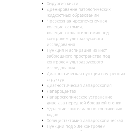
Хирургия кисти
Дренирование патологических
жидкостных образований
Чрезкожная чрезпеченочная
холецистостомия,
холецистохолангиостомия под
контролем ультразвукового
исследования
Пункция и аспирация из кист
забрюшного пространства под
контролем ультразвукового
исследования
Диагностическая пункция внутренних
структур
Диагностическая лапароскопия
Лапароцентез
Лапароскопическое устранение
диастаза передней брюшной стенки
Удаление эпителиально-копчиковых
ходов
Холецистэктомия лапароскопическая
Пункции под УЗИ-контролем