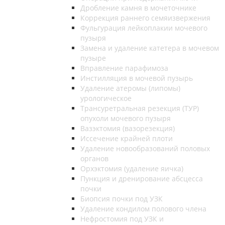
Дробление камня в мочеточнике
Коррекция раннего семяизвержения
Фульгурация лейкоплакии мочевого
пузыря
Замена и удаление катетера в мочевом
пузыре
Вправление парафимоза
Инстилляция в мочевой пузырь
Удаление атеромы (липомы)
урологическое
Трансуретральная резекция (ТУР)
опухоли мочевого пузыря
Вазэктомия (вазорезекция)
Иссечение крайней плоти
Удаление новообразований половых
органов
Орхэктомия (удаление яичка)
Пункция и дренирование абсцесса
почки
Биопсия почки под УЗК
Удаление кондилом полового члена
Нефростомия под УЗК и