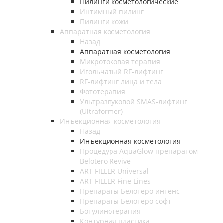
Пилинги косметологические
Интимный пилинг
Пилинги кожи
Аппаратная косметология
Назад
Аппаратная косметология
Микротоковая терапия
Игольчатый RF-лифтинг
RF-лифтинг лица и тела
Фототерапия
Ультразвуковой SMAS-лифтинг
(Ultraformer)
Инъекционная косметология
Назад
Инъекционная косметология
Процедура AquaGlow препаратом
Belotero Revive
ART FILLER Universal
ART FILLER Fine Lines
Препараты Белотеро интенс
Препараты Белотеро софт
Ботулинотерапия
Контурная пластика