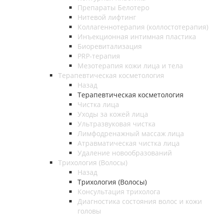
Препараты Белотеро
Нитевой лифтинг
Коллагеннотерапия (коллостотерапия)
Инъекционная интимная пластика
Биоревитализация
PRP-терапия
Мезотерапия кожи лица и тела
Терапевтическая косметология
Назад
Терапевтическая косметология
Чистка лица
Уходы за кожей лица
Ультразвуковая чистка
Лимфодренажный массаж лица
Атравматическая чистка лица
Удаление новообразований
Трихология (Волосы)
Назад
Трихология (Волосы)
Консультация трихолога
Диагностика состояния волос и кожи
головы