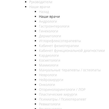
Руководители
Наши врачи
Назад
Наши врачи
Андрологи
Гастроэнтерологи
Гинекологи
Дерматологи
Иглорефлексотерапевты
Кабинет физиотерапии
Кабинет функциональной диагностики
Кардиологи
Косметологи
Маммологи
Мануальные терапевты / остеопаты
Неврологи
Нейрохирурги
Онкологи
Оториноларингологи / ЛОР
Пластические хирурги
Психиатры / Психотерапевт
Ревматологи
Рентгенологи