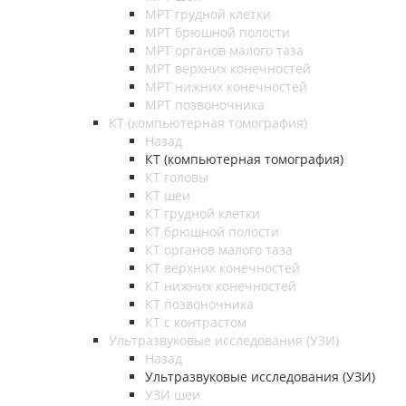
МРТ грудной клетки
МРТ брюшной полости
МРТ органов малого таза
МРТ верхних конечностей
МРТ нижних конечностей
МРТ позвоночника
КТ (компьютерная томография)
Назад
КТ (компьютерная томография)
КТ головы
КТ шеи
КТ грудной клетки
КТ брюшной полости
КТ органов малого таза
КТ верхних конечностей
КТ нижних конечностей
КТ позвоночника
КТ с контрастом
Ультразвуковые исследования (УЗИ)
Назад
Ультразвуковые исследования (УЗИ)
УЗИ шеи