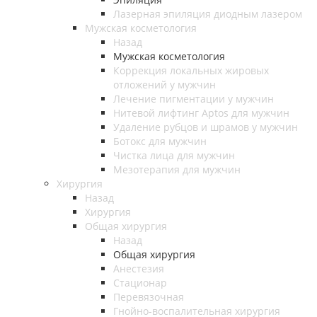
Лазерная эпиляция диодным лазером
Мужская косметология
Назад
Мужская косметология
Коррекция локальных жировых
отложений у мужчин
Лечение пигментации у мужчин
Нитевой лифтинг Aptos для мужчин
Удаление рубцов и шрамов у мужчин
Ботокс для мужчин
Чистка лица для мужчин
Мезотерапия для мужчин
Хирургия
Назад
Хирургия
Общая хирургия
Назад
Общая хирургия
Анестезия
Стационар
Перевязочная
Гнойно-воспалительная хирургия