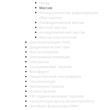
Назад
Массаж
Антицеллюлитное моделирующее
обертывание
Лимфодренажный массаж
Детский массаж
Антицеллюлитный массаж
Массаж классический
Дарсонвализация (ТНЧ)
Диадинамические токи
Магнитотерапия
Электромиостимуляция
Электросон
Ультразвуковая терапия
Фонофорез
Лекарственный электрофорез
Гальванизация
Амплипульстерапия
Лазеротерапия
УВТ (Ударно-волновая терапия)
Консультация врача-физиотерапевта
Лечебная физкультура (ЛФК)