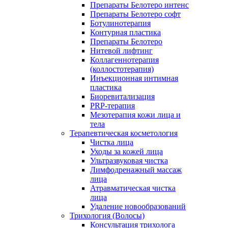
Препараты Белотеро интенс
Препараты Белотеро софт
Ботулинотерапия
Контурная пластика
Препараты Белотеро
Нитевой лифтинг
Коллагеннотерапия
(коллостотерапия)
Инъекционная интимная
пластика
Биоревитализация
PRP-терапия
Мезотерапия кожи лица и
тела
Терапевтическая косметология
Чистка лица
Уходы за кожей лица
Ультразвуковая чистка
Лимфодренажный массаж
лица
Атравматическая чистка
лица
Удаление новообразований
Трихология (Волосы)
Консультация трихолога