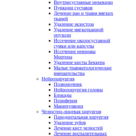
Внутрисуставные инъекции
Пункции суставов
Лечение ран и травм мягких
тканей
Удаление экзостоза
Удаление мягкотканной
опухоли
Иссечение околосуставной
сумки или капсулы
Иссечение невромы
Мортона
Удаление кисты Беккера
Малые травматологические
вмешательства
Нейрохирургия
Позвоночник
Нейрохирургия головы
Блокады
Периферия
Манипуляции
Челюстно-лицевая хирургия
Пародонтальная хирургия
Удаление зубов
Лечение кист челюстей
Лечение воспалительных