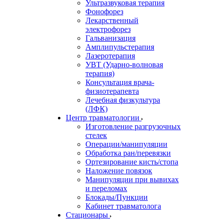
Ультразвуковая терапия
Фонофорез
Лекарственный
электрофорез
Гальванизация
Амплипульстерапия
Лазеротерапия
УВТ (Ударно-волновая
терапия)
Консультация врача-
физиотерапевта
Лечебная физкультура
(ЛФК)
Центр травматологии
Изготовление разгрузочных
стелек
Операции/манипуляции
Обработка ран/перевязки
Ортезирование кисть/стопа
Наложение повязок
Манипуляции при вывихах
и переломах
Блокады/Пункции
Кабинет травматолога
Стационары