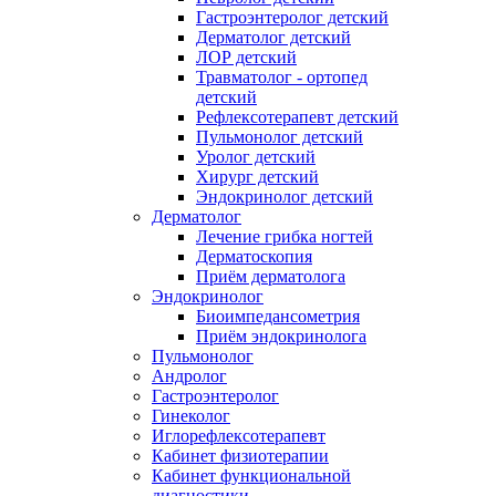
Гастроэнтеролог детский
Дерматолог детский
ЛОР детский
Травматолог - ортопед
детский
Рефлексотерапевт детский
Пульмонолог детский
Уролог детский
Хирург детский
Эндокринолог детский
Дерматолог
Лечение грибка ногтей
Дерматоскопия
Приём дерматолога
Эндокринолог
Биоимпедансометрия
Приём эндокринолога
Пульмонолог
Андролог
Гастроэнтеролог
Гинеколог
Иглорефлексотерапевт
Кабинет физиотерапии
Кабинет функциональной
диагностики