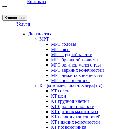
Контакты
Записаться
Услуги
Диагностика
МРТ
МРТ головы
МРТ шеи
МРТ грудной клетки
МРТ брюшной полости
МРТ органов малого таза
МРТ верхних конечностей
МРТ нижних конечностей
МРТ позвоночника
КТ (компьютерная томография)
КТ головы
КТ шеи
КТ грудной клетки
КТ брюшной полости
КТ органов малого таза
КТ верхних конечностей
КТ нижних конечностей
КТ позвоночника