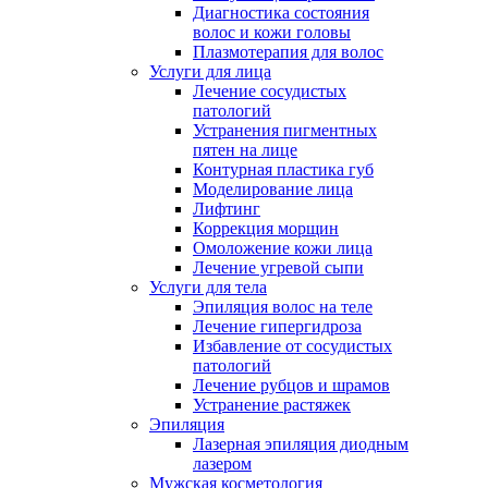
Диагностика состояния
волос и кожи головы
Плазмотерапия для волос
Услуги для лица
Лечение сосудистых
патологий
Устранения пигментных
пятен на лице
Контурная пластика губ
Моделирование лица
Лифтинг
Коррекция морщин
Омоложение кожи лица
Лечение угревой сыпи
Услуги для тела
Эпиляция волос на теле
Лечение гипергидроза
Избавление от сосудистых
патологий
Лечение рубцов и шрамов
Устранение растяжек
Эпиляция
Лазерная эпиляция диодным
лазером
Мужская косметология