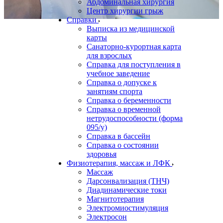
Абдоминальная хирургия
Центр хирургии грыж
Справки
Выписка из медицинской
карты
Санаторно-курортная карта
для взрослых
Справка для поступления в
учебное заведение
Справка о допуске к
занятиям спорта
Справка о беременности
Справка о временной
нетрудоспособности (форма
095/у)
Справка в бассейн
Справка о состоянии
здоровья
Физиотерапия, массаж и ЛФК
Массаж
Дарсонвализация (ТНЧ)
Диадинамические токи
Магнитотерапия
Электромиостимуляция
Электросон