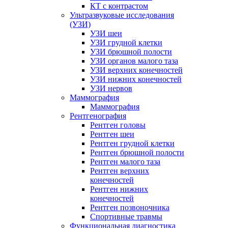
КТ с контрастом
Ультразвуковые исследования
(УЗИ)
УЗИ шеи
УЗИ грудной клетки
УЗИ брюшной полости
УЗИ органов малого таза
УЗИ верхних конечностей
УЗИ нижних конечностей
УЗИ нервов
Маммография
Маммография
Рентгенография
Рентген головы
Рентген шеи
Рентген грудной клетки
Рентген брюшной полости
Рентген малого таза
Рентген верхних
конечностей
Рентген нижних
конечностей
Рентген позвоночника
Спортивные травмы
Функциональная диагностика