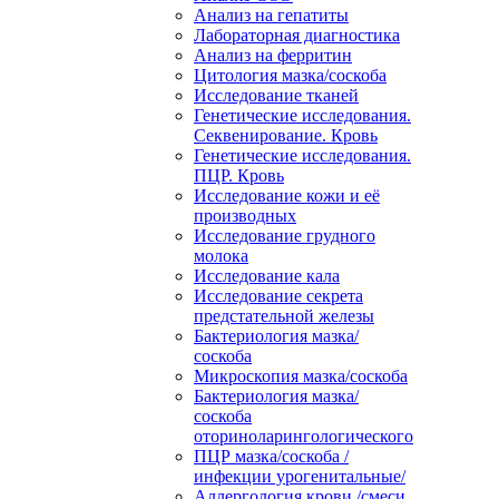
Анализ на гепатиты
Лабораторная диагностика
Анализ на ферритин
Цитология мазка/соскоба
Исследование тканей
Генетические исследования.
Секвенирование. Кровь
Генетические исследования.
ПЦР. Кровь
Исследование кожи и её
производных
Исследование грудного
молока
Исследование кала
Исследование секрета
предстательной железы
Бактериология мазка/
соскоба
Микроскопия мазка/соскоба
Бактериология мазка/
соскоба
оториноларингологического
ПЦР мазка/соскоба /
инфекции урогенитальные/
Аллергология крови /смеси