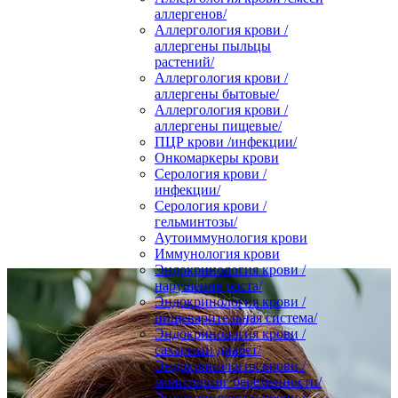
аллергенов/
Аллергология крови /
аллергены пыльцы
растений/
Аллергология крови /
аллергены бытовые/
Аллергология крови /
аллергены пищевые/
ПЦР крови /инфекции/
Онкомаркеры крови
Серология крови /
инфекции/
Серология крови /
гельминтозы/
Аутоиммунология крови
Иммунология крови
Эндокринология крови /
нарушение роста/
Эндокринология крови /
пищеварительная система/
Эндокринология крови /
сахарный диабет/
Эндокринология крови /
мониторинг беременности/
Эндокринология крови /