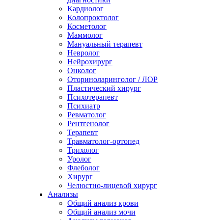
Кардиолог
Колопроктолог
Косметолог
Маммолог
Мануальный терапевт
Невролог
Нейрохирург
Онколог
Оториноларинголог / ЛОР
Пластический хирург
Психотерапевт
Психиатр
Ревматолог
Рентгенолог
Терапевт
Травматолог-ортопед
Трихолог
Уролог
Флеболог
Хирург
Челюстно-лицевой хирург
Анализы
Общий анализ крови
Общий анализ мочи