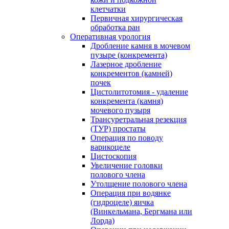
клетчатки
Первичная хирургическая
обработка ран
Оперативная урология
Дробление камня в мочевом
пузыре (конкремента)
Лазерное дробление
конкрементов (камней)
почек
Цистолитотомия - удаление
конкремента (камня)
мочевого пузыря
Трансуретральная резекция
(ТУР) простаты
Операция по поводу
варикоцеле
Цистоскопия
Увеличение головки
полового члена
Утолщение полового члена
Операция при водянке
(гидроцеле) яичка
(Винкельмана, Бергмана или
Лорда)