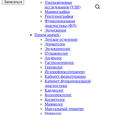
Записаться
Ультразвуковые
исследования (УЗИ)
Маммография
Рентгенография
Функциональная
диагностика (ФД)
Эндоскопия
Прием врачей
Детское отделение
Дерматолог
Эндокринолог
Пульмонолог
Андролог
Гастроэнтеролог
Гинеколог
Иглорефлексотерапевт
Кабинет физиотерапии
Кабинет функциональной
диагностики
Кардиолог
Колопроктолог
Косметолог
Маммолог
Мануальный терапевт
Невролог