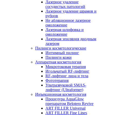
Лазерное удаление
сосудистых патологий
Лазерное удаление шрамов и
рубцов
Не абляционное лазерное
омоложение
Лазерная шлифовка и
омоложение
Лазерная эпиляция диодным
лазером
Пилинги косметологические
Интимный пилинг
Пилинги кожи
Аппаратная косметология
Микротоковая терапия
Игольчатый RF-лифтинг
RF-лифтинг лица и тела
Фототерапия
Ультразвуковой SMAS-
лифтинг (Ultraformer)
Инъекционная косметология
Процедура AquaGlow
препаратом Belotero Revive
ART FILLER Universal
ART FILLER Fine Lines