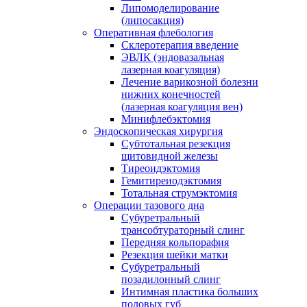
Липомоделирование
(липосакция)
Оперативная флебология
Склеротерапия введение
ЭВЛК (эндовазальная
лазерная коагуляция)
Лечение варикозной болезни
нижних конечностей
(лазерная коагуляция вен)
Минифлебэктомия
Эндоскопическая хирургия
Субтотальная резекция
щитовидной железы
Тиреоидэктомия
Гемитиреиодэктомия
Тотальная струмэктомия
Операции тазового дна
Субуретральный
трансобтураторный слинг
Передняя кольпорафия
Резекция шейки матки
Субуретральный
позадилонный слинг
Интимная пластика больших
половых губ