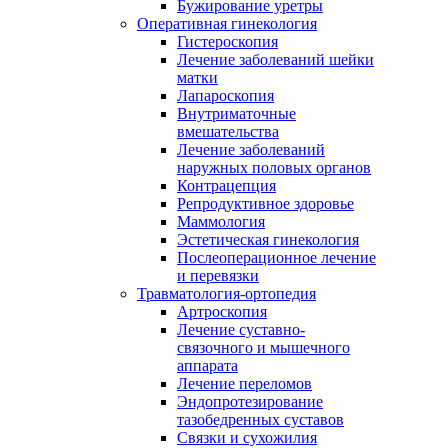
Бужирование уретры
Оперативная гинекология
Гистероскопия
Лечение заболеваний шейки
матки
Лапароскопия
Внутриматочные
вмешательства
Лечение заболеваний
наружных половых органов
Контрацепция
Репродуктивное здоровье
Маммология
Эстетическая гинекология
Послеоперационное лечение
и перевязки
Травматология-ортопедия
Артроскопия
Лечение суставно-
связочного и мышечного
аппарата
Лечение переломов
Эндопротезирование
тазобедренных суставов
Связки и сухожилия