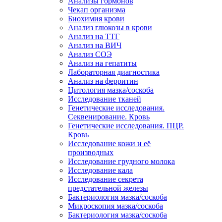
Анализы гормонов
Чекап организма
Биохимия крови
Анализ глюкозы в крови
Анализ на ТТГ
Анализ на ВИЧ
Анализ СОЭ
Анализ на гепатиты
Лабораторная диагностика
Анализ на ферритин
Цитология мазка/соскоба
Исследование тканей
Генетические исследования.
Секвенирование. Кровь
Генетические исследования. ПЦР.
Кровь
Исследование кожи и её
производных
Исследование грудного молока
Исследование кала
Исследование секрета
предстательной железы
Бактериология мазка/соскоба
Микроскопия мазка/соскоба
Бактериология мазка/соскоба