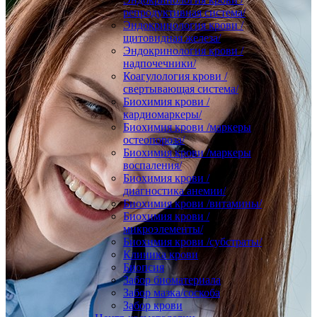
репродуктивная система/
Эндокринология крови /
щитовидная железа/
Эндокринология крови /
надпочечники/
Коагулология крови /
свертывающая система/
Биохимия крови /
кардиомаркеры/
Биохимия крови /маркеры
остеопороза/
Биохимия крови /маркеры
воспаления/
Биохимия крови /
диагностика анемии/
Биохимия крови /витамины/
Биохимия крови /
микроэлементы/
Биохимия крови /субстраты/
Клиника крови
Биопсия
Забор биоматериала
Забор мазка/соскоба
Забор крови