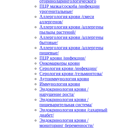
оториноларингологического
ПЦР мазка/соскоба /инфекции
урогенитальные/
Аллергология крови /смеси
аллергенов/
Аллергология крови /аллергены
пыльцы растений/
Аллергология крови /аллергены
бытовые/
Аллергология крови /аллергены
пищевые/
ПЦР крови /инфекции/
Онкомаркеры крови
Серология крови /инфекции/
Серология крови /гельминтозы/
Аутоиммунология крови
Иммунология крови
Эндокринология крови /
нарушение роста/
Эндокринология крови /
пищеварительная система/
Эндокринология крови /сахарный
диабет/
Эндокринология крови /
мониторинг беременности/