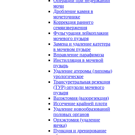
Операции при недержании
мочи
Дробление камня в
мочеточнике
Коррекция раннего
семяизвержения
Фульгурация лейкоплакии
мочевого пузыря
Замена и удаление катетера
в мочевом пузыре
Вправление парафимоза
Инстилляция в мочевой
пузырь
Удаление атеромы (липомы)
урологическое
Трансуретральная резекция
(ТУР) опухоли мочевого
пузыря
Вазэктомия (вазорезекция)
Иссечение крайней плоти
Удаление новообразований
половых органов
Орхэктомия (удаление
яичка)
Пункция и дренирование