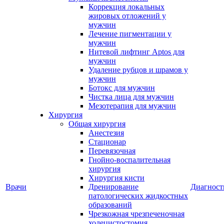
Коррекция локальных
жировых отложений у
мужчин
Лечение пигментации у
мужчин
Нитевой лифтинг Aptos для
мужчин
Удаление рубцов и шрамов у
мужчин
Ботокс для мужчин
Чистка лица для мужчин
Мезотерапия для мужчин
Хирургия
Общая хирургия
Анестезия
Стационар
Перевязочная
Гнойно-воспалительная
хирургия
Хирургия кисти
Врачи
Дренирование
Диагност
патологических жидкостных
образований
Чрезкожная чрезпеченочная
холецистостомия,