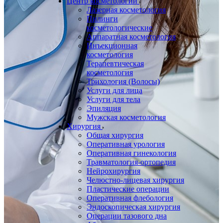
Центр косметологии
Лазерная косметология
Пилинги
косметологические
Аппаратная косметология
Инъекционная
косметология
Терапевтическая
косметология
Трихология (Волосы)
Услуги для лица
Услуги для тела
Эпиляция
Мужская косметология
Хирургия
Общая хирургия
Оперативная урология
Оперативная гинекология
Травматология-ортопедия
Нейрохирургия
Челюстно-лицевая хирургия
Пластические операции
Оперативная флебология
Эндоскопическая хирургия
Операции тазового дна