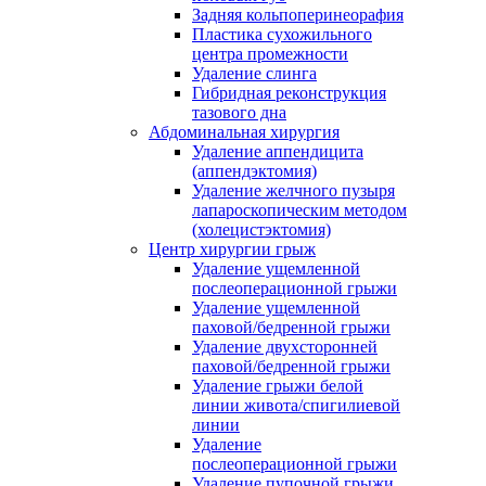
Задняя кольпоперинеорафия
Пластика сухожильного
центра промежности
Удаление слинга
Гибридная реконструкция
тазового дна
Абдоминальная хирургия
Удаление аппендицита
(аппендэктомия)
Удаление желчного пузыря
лапароскопическим методом
(холецистэктомия)
Центр хирургии грыж
Удаление ущемленной
послеоперационной грыжи
Удаление ущемленной
паховой/бедренной грыжи
Удаление двухсторонней
паховой/бедренной грыжи
Удаление грыжи белой
линии живота/спигилиевой
линии
Удаление
послеоперационной грыжи
Удаление пупочной грыжи