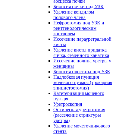
абсцесса почки
Биопсия почки под УЗК
Удаление кондилом
полового члена
Нефростомия под УЗК и
рентгенологическим
контролем
Иссечение парауретральной
кисты
Удаление кисты придатка
яичка, семенного канатика
Иссечение полипа уретры у
женщины
Биопсия простаты под УЗК
Надлобковая пункция
мочевого пузыря (трокарная
эпицистостомия)
Катетеризация мочевого
пузыря
Уретроскопия
Оптическая уретротомия
(рассечение стриктуры
уретры)
Удаление мочеточникового
стента