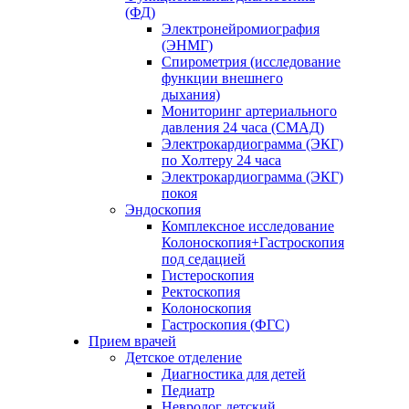
(ФД)
Электронейромиография
(ЭНМГ)
Спирометрия (исследование
функции внешнего
дыхания)
Мониторинг артериального
давления 24 часа (СМАД)
Электрокардиограмма (ЭКГ)
по Холтеру 24 часа
Электрокардиограмма (ЭКГ)
покоя
Эндоскопия
Комплексное исследование
Колоноскопия+Гастроскопия
под седацией
Гистероскопия
Ректоскопия
Колоноскопия
Гастроскопия (ФГС)
Прием врачей
Детское отделение
Диагностика для детей
Педиатр
Невролог детский