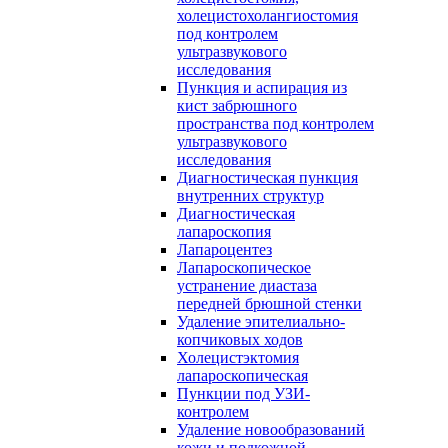
холецистохолангиостомия
под контролем
ультразвукового
исследования
Пункция и аспирация из
кист забрюшного
пространства под контролем
ультразвукового
исследования
Диагностическая пункция
внутренних структур
Диагностическая
лапароскопия
Лапароцентез
Лапароскопическое
устранение диастаза
передней брюшной стенки
Удаление эпителиально-
копчиковых ходов
Холецистэктомия
лапароскопическая
Пункции под УЗИ-
контролем
Удаление новообразований
кожи и подкожной