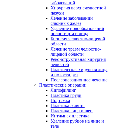
заболеваний
Хирургия верхнечелюстной
пазухи
Лечение заболеваний
слюнных желез
Удаление новообразований
полости рта и лица
Биопсия челюстно-лицевой
области
Лечение травм челюстно-
лицевой области
Реконструктивная хирургия
челюстей
Пластическая хирургия лица
и полости рта
Послеоперационное лечение
Пластические операции
Липофилинг
Пластика груди
Подтяжка
Пластика живота
Пластика лица и шеи
Интимная пластика
Удаление рубцов на лице и
теле