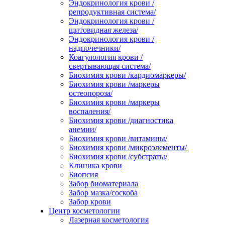
Эндокринология крови /
репродуктивная система/
Эндокринология крови /
щитовидная железа/
Эндокринология крови /
надпочечники/
Коагулология крови /
свертывающая система/
Биохимия крови /кардиомаркеры/
Биохимия крови /маркеры
остеопороза/
Биохимия крови /маркеры
воспаления/
Биохимия крови /диагностика
анемии/
Биохимия крови /витамины/
Биохимия крови /микроэлементы/
Биохимия крови /субстраты/
Клиника крови
Биопсия
Забор биоматериала
Забор мазка/соскоба
Забор крови
Центр косметологии
Лазерная косметология