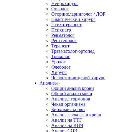
Нейрохирург
Онколог
Оториноларинголог / ЛОР
Пластический хирург
Психотерапевт
Психиатр
Ревматолог
Рентгенолог
Терапевт
Травматолог-ортопед
Трихолог
Уролог
Флеболог
Хирург
Челюстно-лицевой хирург
Анализы
Общий анализ крови
Общий анализ мочи
Анализы гормонов
Чекап организма
Биохимия крови
Анализ глюкозы в крови
Анализ на ТТГ
Анализ на ВИЧ
Анализ СОЭ