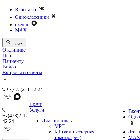
Вконтакте
Одноклассники
dzen.ru
MAX
Поиск
О клинике
Цены
Пациенту
Видео
Вопросы и ответы
...
+7(473)211-42-24
Врачи
Услуги
Вкон
+7(473)211-
Одно
Диагностика
42-24
МРТ
КТ (компьютерная
dzen.
томография)
MA