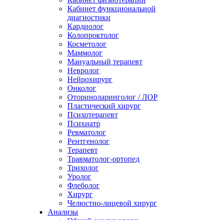
Кабинет функциональной
диагностики
Кардиолог
Колопроктолог
Косметолог
Маммолог
Мануальный терапевт
Невролог
Нейрохирург
Онколог
Оториноларинголог / ЛОР
Пластический хирург
Психотерапевт
Психиатр
Ревматолог
Рентгенолог
Терапевт
Травматолог-ортопед
Трихолог
Уролог
Флеболог
Хирург
Челюстно-лицевой хирург
Анализы