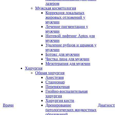
лазером
Мужская косметология
Коррекция локальных
жировых отложений у
мужчин
Лечение пигментации у
мужчин
Нитевой лифтинг Aptos для
мужчин
Удаление рубцов и шрамов у
мужчин
Ботокс для мужчин
Чистка лица для мужчин
Мезотерапия для мужчин
Хирургия
Общая хирургия
Анестезия
Стационар
Перевязочная
Гнойно-воспалительная
хирургия
Хирургия кисти
Врачи
Дренирование
Диагност
патологических жидкостных
образований