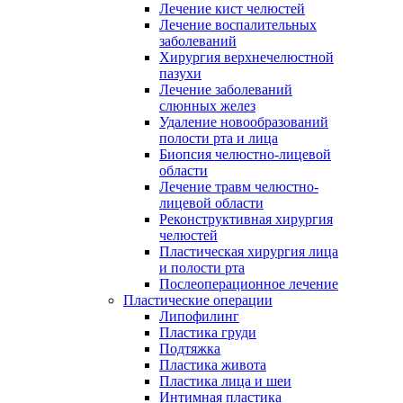
Лечение кист челюстей
Лечение воспалительных
заболеваний
Хирургия верхнечелюстной
пазухи
Лечение заболеваний
слюнных желез
Удаление новообразований
полости рта и лица
Биопсия челюстно-лицевой
области
Лечение травм челюстно-
лицевой области
Реконструктивная хирургия
челюстей
Пластическая хирургия лица
и полости рта
Послеоперационное лечение
Пластические операции
Липофилинг
Пластика груди
Подтяжка
Пластика живота
Пластика лица и шеи
Интимная пластика