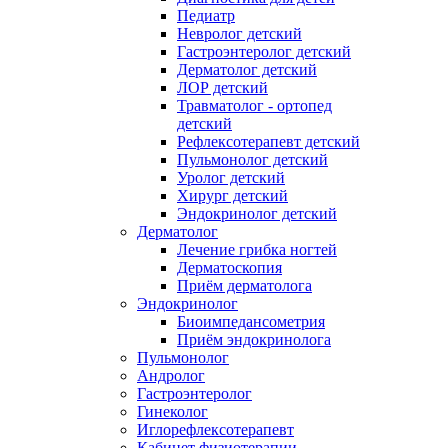
Педиатр
Невролог детский
Гастроэнтеролог детский
Дерматолог детский
ЛОР детский
Травматолог - ортопед
детский
Рефлексотерапевт детский
Пульмонолог детский
Уролог детский
Хирург детский
Эндокринолог детский
Дерматолог
Лечение грибка ногтей
Дерматоскопия
Приём дерматолога
Эндокринолог
Биоимпедансометрия
Приём эндокринолога
Пульмонолог
Андролог
Гастроэнтеролог
Гинеколог
Иглорефлексотерапевт
Кабинет физиотерапии