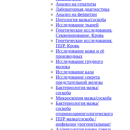
Анализ на гепатиты
Лабораторная диагностика
Анализ на ферритин
Цитология мазка/соскоба
Исследование тканей
Генетические исследования.
Секвенирование. Кровь
Генетические исследования.
ПЦР. Кровь
Исследование кожи и её
производных
Исследование грудного
молока
Исследование кала
Исследование секрета
предстательной железы
Бактериология мазка/
соскоба
Микроскопия мазка/соскоба
Бактериология мазка/
соскоба
оториноларингологического
ПЦР мазка/соскоба /
инфекции урогенитальные/
Аллергология крови /смеси