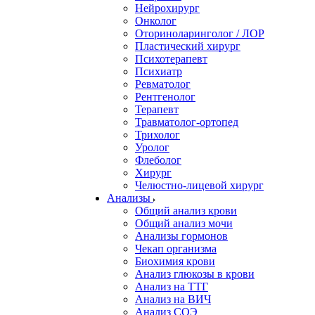
Нейрохирург
Онколог
Оториноларинголог / ЛОР
Пластический хирург
Психотерапевт
Психиатр
Ревматолог
Рентгенолог
Терапевт
Травматолог-ортопед
Трихолог
Уролог
Флеболог
Хирург
Челюстно-лицевой хирург
Анализы
Общий анализ крови
Общий анализ мочи
Анализы гормонов
Чекап организма
Биохимия крови
Анализ глюкозы в крови
Анализ на ТТГ
Анализ на ВИЧ
Анализ СОЭ