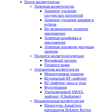
Центр косметологии
Лазерная косметология
Лазерное удаление
сосудистых патологий
Лазерное удаление шрамов и
рубцов
Не абляционное лазерное
омоложение
Лазерная шлифовка и
омоложение
Лазерная эпиляция диодным
лазером
Пилинги косметологические
Интимный пилинг
Пилинги кожи
Аппаратная косметология
Микротоковая терапия
Игольчатый RF-лифтинг
RF-лифтинг лица и тела
Фототерапия
Ультразвуковой SMAS-
лифтинг (Ultraformer)
Инъекционная косметология
Процедура AquaGlow
препаратом Belotero Revive