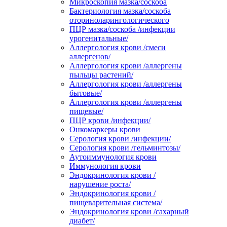
Микроскопия мазка/соскоба
Бактериология мазка/соскоба
оториноларингологического
ПЦР мазка/соскоба /инфекции
урогенитальные/
Аллергология крови /смеси
аллергенов/
Аллергология крови /аллергены
пыльцы растений/
Аллергология крови /аллергены
бытовые/
Аллергология крови /аллергены
пищевые/
ПЦР крови /инфекции/
Онкомаркеры крови
Серология крови /инфекции/
Серология крови /гельминтозы/
Аутоиммунология крови
Иммунология крови
Эндокринология крови /
нарушение роста/
Эндокринология крови /
пищеварительная система/
Эндокринология крови /сахарный
диабет/