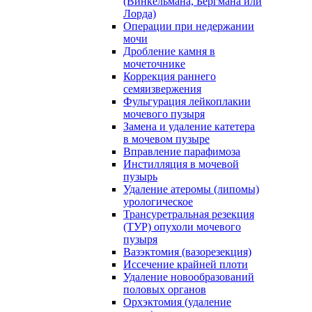
(Винкельмана, Бергмана или
Лорда)
Операции при недержании
мочи
Дробление камня в
мочеточнике
Коррекция раннего
семяизвержения
Фульгурация лейкоплакии
мочевого пузыря
Замена и удаление катетера
в мочевом пузыре
Вправление парафимоза
Инстилляция в мочевой
пузырь
Удаление атеромы (липомы)
урологическое
Трансуретральная резекция
(ТУР) опухоли мочевого
пузыря
Вазэктомия (вазорезекция)
Иссечение крайней плоти
Удаление новообразований
половых органов
Орхэктомия (удаление