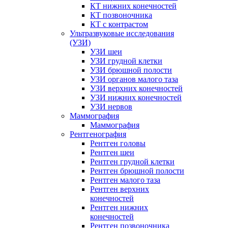
КТ нижних конечностей
КТ позвоночника
КТ с контрастом
Ультразвуковые исследования
(УЗИ)
УЗИ шеи
УЗИ грудной клетки
УЗИ брюшной полости
УЗИ органов малого таза
УЗИ верхних конечностей
УЗИ нижних конечностей
УЗИ нервов
Маммография
Маммография
Рентгенография
Рентген головы
Рентген шеи
Рентген грудной клетки
Рентген брюшной полости
Рентген малого таза
Рентген верхних
конечностей
Рентген нижних
конечностей
Рентген позвоночника