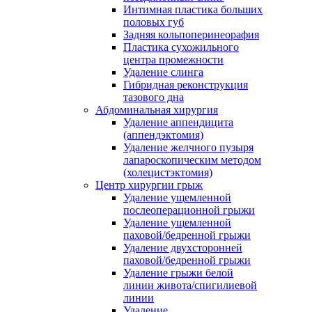
Интимная пластика больших
половых губ
Задняя кольпоперинеорафия
Пластика сухожильного
центра промежности
Удаление слинга
Гибридная реконструкция
тазового дна
Абдоминальная хирургия
Удаление аппендицита
(аппендэктомия)
Удаление желчного пузыря
лапароскопическим методом
(холецистэктомия)
Центр хирургии грыж
Удаление ущемленной
послеоперационной грыжи
Удаление ущемленной
паховой/бедренной грыжи
Удаление двухсторонней
паховой/бедренной грыжи
Удаление грыжи белой
линии живота/спигилиевой
линии
Удаление