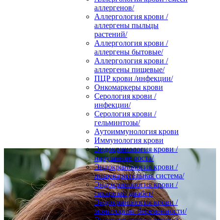
аллергенов/
Аллергология крови /
аллергены пыльцы
растений/
Аллергология крови /
аллергены бытовые/
Аллергология крови /
аллергены пищевые/
ПЦР крови /инфекции/
Онкомаркеры крови
Серология крови /
инфекции/
Серология крови /
гельминтозы/
Аутоиммунология крови
Иммунология крови
Эндокринология крови /
нарушение роста/
Эндокринология крови /
пищеварительная система/
Эндокринология крови /
сахарный диабет/
Эндокринология крови /
мониторинг беременности/
Эндокринология крови /