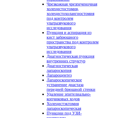
Чрезкожная чрезпеченочная
холецистостомия,
холецистохолангиостомия
под контролем
ультразвукового
исследования
Пункция и аспирация из
кист забрюшного
пространства под контролем
ультразвукового
исследования
Диагностическая пункция
внутренних структур
Диагностическая
лапароскопия
Лапароцентез
Лапароскопическое
устранение диастаза
передней брюшной стенки
Удаление эпителиально-
копчиковых ходов
Холецистэктомия
лапароскопическая
Пункции под УЗИ-
контролем