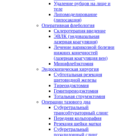
Удаление рубцов на лице и
теле
Липомоделирование
(липосакция)
Оперативная флебология
Склеротерапия введение
ЭВЛК (эндовазальная
лазерная коагуляция)
Лечение варикозной болезни
нижних конечностей
(лазерная коагуляция вен)
Минифлебэктомия
Эндоскопическая хирургия
Субтотальная резекция
щитовидной железы
Тиреоидэктомия
Гемитиреиодэктомия
Тотальная струмэктомия
Операции тазового дна
Субуретральный
трансобтураторный слинг
Передняя кольпорафия
Резекция шейки матки
Субуретральный
позадилонный слинг