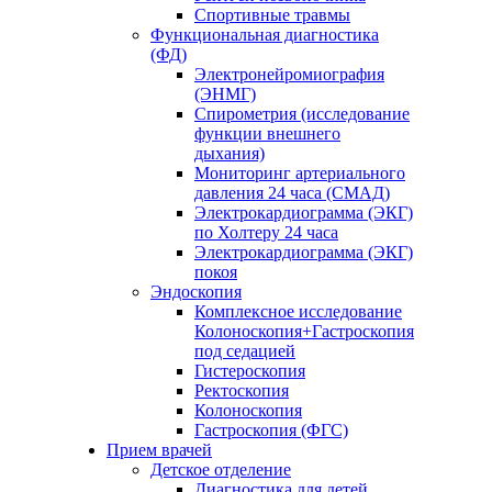
Спортивные травмы
Функциональная диагностика
(ФД)
Электронейромиография
(ЭНМГ)
Спирометрия (исследование
функции внешнего
дыхания)
Мониторинг артериального
давления 24 часа (СМАД)
Электрокардиограмма (ЭКГ)
по Холтеру 24 часа
Электрокардиограмма (ЭКГ)
покоя
Эндоскопия
Комплексное исследование
Колоноскопия+Гастроскопия
под седацией
Гистероскопия
Ректоскопия
Колоноскопия
Гастроскопия (ФГС)
Прием врачей
Детское отделение
Диагностика для детей