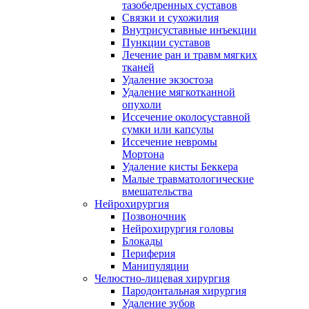
тазобедренных суставов
Связки и сухожилия
Внутрисуставные инъекции
Пункции суставов
Лечение ран и травм мягких
тканей
Удаление экзостоза
Удаление мягкотканной
опухоли
Иссечение околосуставной
сумки или капсулы
Иссечение невромы
Мортона
Удаление кисты Беккера
Малые травматологические
вмешательства
Нейрохирургия
Позвоночник
Нейрохирургия головы
Блокады
Периферия
Манипуляции
Челюстно-лицевая хирургия
Пародонтальная хирургия
Удаление зубов