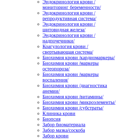
Эндокринология крови /
мониторинг беременности/
Эндокринология крови /
репродуктивная система/
Эндокринология крови /
щитовидная железа/
Эндокринология крови /
надпочечники/
Коагулология крови /
свертывающая система/
Биохимия крови /кардиомаркеры/
Биохимия крови /маркеры
остеопороза/
Биохимия крови /маркеры
воспаления/
Биохимия крови /диагностика
анемии/
Биохимия крови /витамины/
Биохимия крови /микроэлементы/
Биохимия крови /субстраты/
Клиника крови
Биопсия
Забор биоматериала
Забор мазка/соскоба
Забор крови