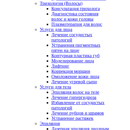
Трихология (Волосы)
Консультация трихолога
Диагностика состояния
волос и кожи головы
Плазмотерапия для волос
Услуги для лица
Лечение сосудистых
патологий
Устранения пигментных
пятен на лице
Контурная пластика губ
Моделирование лица
Лифтинг
Коррекция морщин
Омоложение кожи лица
Лечение угревой сыпи
Услуги для тела
Эпиляция волос на теле
Лечение гипергидроза
Избавление от сосудистых
патологий
Лечение рубцов и шрамов
Устранение растяжек
Эпиляция
Лазерная эпиляция диодным