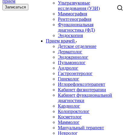
Ультразвуковые
Записаться
исследования (УЗИ)
Маммография
Рентгенография
Функциональная
диагностика (ФД)
Эндоскопия
Прием врачей
Детское отделение
Дерматолог
Эндокринолог
Пульмонолог
Андролог
Гастроэнтеролог
Гинеколог
Иглорефлексотерапевт
Кабинет физиотерапии
Кабинет функциональной
диагностики
Кардиолог
Колопроктолог
Косметолог
Маммолог
Мануальный терапевт
Невролог