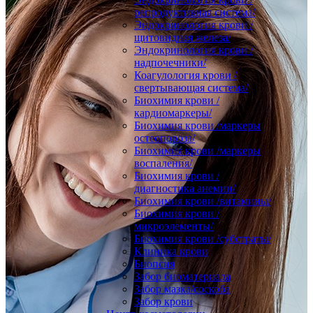
репродуктивная система/
Эндокринология крови /
щитовидная железа/
Эндокринология крови /
надпочечники/
Коагулология крови /
свертывающая система/
Биохимия крови /
кардиомаркеры/
Биохимия крови /маркеры
остеопороза/
Биохимия крови /маркеры
воспаления/
Биохимия крови /
диагностика анемии/
Биохимия крови /витамины/
Биохимия крови /
микроэлементы/
Биохимия крови /субстраты/
Клиника крови
Биопсия
Забор биоматериала
Забор мазка/соскоба
Забор крови