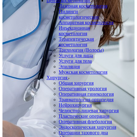
Центр косметологии
Лазерная косметология
Пилинги
косметологические
Аппаратная косметология
Инъекционная
косметология
Терапевтическая
косметология
Трихология (Волосы)
Услуги для лица
Услуги для тела
Эпиляция
Мужская косметология
Хирургия
Общая хирургия
Оперативная урология
Оперативная гинекология
Травматология-ортопедия
Нейрохирургия
Челюстно-лицевая хирургия
Пластические операции
Оперативная флебология
Эндоскопическая хирургия
Операции тазового дна