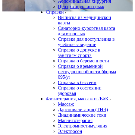
Абдоминальная хирургия
Центр хирургии грыж
Справки
Выписка из медицинской
карты
Санаторно-курортная карта
для взрослых
Справка для поступления в
учебное заведение
Справка о допуске к
занятиям спорта
Справка о беременности
Справка о временной
нетрудоспособности (форма
095/у)
Справка в бассейн
Справка о состоянии
здоровья
Физиотерапия, массаж и ЛФК
Массаж
Дарсонвализация (ТНЧ)
Диадинамические токи
Магнитотерапия
Электромиостимуляция
Электросон