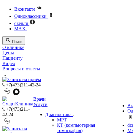
Вконтакте
Одноклассники
dzen.ru
MAX
Поиск
О клинике
Цены
Пациенту
Видео
Вопросы и ответы
...
+7(473)211-42-24
Врачи
Услуги
Вк
+7(473)211-
Од
42-24
Диагностика
МРТ
КТ (компьютерная
dz
томография)
M