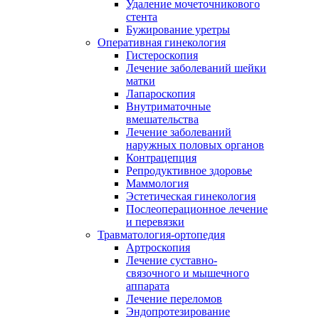
Удаление мочеточникового
стента
Бужирование уретры
Оперативная гинекология
Гистероскопия
Лечение заболеваний шейки
матки
Лапароскопия
Внутриматочные
вмешательства
Лечение заболеваний
наружных половых органов
Контрацепция
Репродуктивное здоровье
Маммология
Эстетическая гинекология
Послеоперационное лечение
и перевязки
Травматология-ортопедия
Артроскопия
Лечение суставно-
связочного и мышечного
аппарата
Лечение переломов
Эндопротезирование