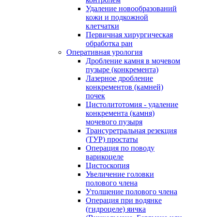
Удаление новообразований
кожи и подкожной
клетчатки
Первичная хирургическая
обработка ран
Оперативная урология
Дробление камня в мочевом
пузыре (конкремента)
Лазерное дробление
конкрементов (камней)
почек
Цистолитотомия - удаление
конкремента (камня)
мочевого пузыря
Трансуретральная резекция
(ТУР) простаты
Операция по поводу
варикоцеле
Цистоскопия
Увеличение головки
полового члена
Утолщение полового члена
Операция при водянке
(гидроцеле) яичка