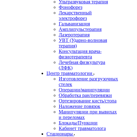
Ультразвуковая терапия
Фонофорез
Лекарственный
электрофорез
Гальванизация
Амплипульстерапия
Лазеротерапия
УВТ (Ударно-волновая
терапия)
Консультация врача-
физиотерапевта
Лечебная физкультура
(ЛФК)
Центр травматологии
Изготовление разгрузочных
стелек
Операции/манипуляции
Обработка ран/перевязки
Ортезирование кисть/стопа
Наложение повязок
Манипуляции при вывихах
и переломах
Блокады/Пункции
Кабинет травматолога
Стационары