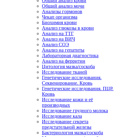
Общий анализ крови
Общий анализ мочи
Анализы гормонов
Чекап организма
Биохимия крови
Анализ глюкозы в крови
Анализ на ТТГ
Анализ на ВИЧ
Анализ СОЭ
Анализ на гепатиты
Лабораторная диагностика
Анализ на ферритин
Цитология мазка/соскоба
Исследование тканей
Генетические исследования.
Секвенирование. Кровь
Генетические исследования. ПЦР.
Кровь
Исследование кожи и её
производных
Исследование грудного молока
Исследование кала
Исследование секрета
предстательной железы
Бактериология мазка/соскоба