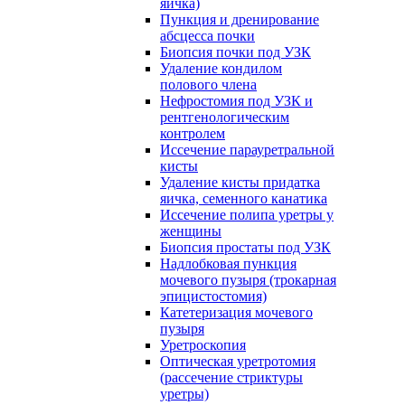
яичка)
Пункция и дренирование
абсцесса почки
Биопсия почки под УЗК
Удаление кондилом
полового члена
Нефростомия под УЗК и
рентгенологическим
контролем
Иссечение парауретральной
кисты
Удаление кисты придатка
яичка, семенного канатика
Иссечение полипа уретры у
женщины
Биопсия простаты под УЗК
Надлобковая пункция
мочевого пузыря (трокарная
эпицистостомия)
Катетеризация мочевого
пузыря
Уретроскопия
Оптическая уретротомия
(рассечение стриктуры
уретры)