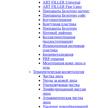
ART FILLER Universal
ART FILLER Fine Lines
Препараты Белотеро интенс
Препараты Белотеро софт
Ботулинотерапия
Контурная пластика
Препараты Белотеро
Нитевой лифтинг
Коллагеннотерапия
(коллостотерапия)
Инъекционная интимная
пластика
Биоревитализация
PRP-терапия
Мезотерапия кожи лица и
тела
Терапевтическая косметология
Чистка лица
Уходы за кожей лица
Ультразвуковая чистка
Лимфодренажный массаж
лица
Атравматическая чистка
лица
Удаление новообразований