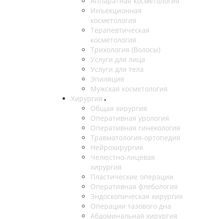
Аппаратная косметология
Инъекционная
косметология
Терапевтическая
косметология
Трихология (Волосы)
Услуги для лица
Услуги для тела
Эпиляция
Мужская косметология
Хирургия
Общая хирургия
Оперативная урология
Оперативная гинекология
Травматология-ортопедия
Нейрохирургия
Челюстно-лицевая
хирургия
Пластические операции
Оперативная флебология
Эндоскопическая хирургия
Операции тазового дна
Абдоминальная хирургия