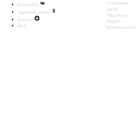
О клинике
Вконтакте
Цены
Одноклассники
Пациенту
dzen.ru
Видео
MAX
Вопросы и от