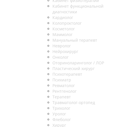
Кабинет физиотерапии
Кабинет функциональной
диагностики
Кардиолог
Колопроктолог
Косметолог
Маммолог
Мануальный терапевт
Невролог
Нейрохирург
Онколог
Оториноларинголог / ЛОР
Пластический хирург
Психотерапевт
Психиатр
Ревматолог
Рентгенолог
Терапевт
Травматолог-ортопед
Трихолог
Уролог
Флеболог
Хирург