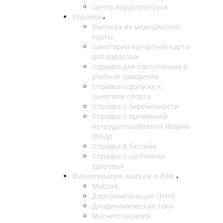
Центр хирургии грыж
Справки
Выписка из медицинской
карты
Санаторно-курортная карта
для взрослых
Справка для поступления в
учебное заведение
Справка о допуске к
занятиям спорта
Справка о беременности
Справка о временной
нетрудоспособности (форма
095/у)
Справка в бассейн
Справка о состоянии
здоровья
Физиотерапия, массаж и ЛФК
Массаж
Дарсонвализация (ТНЧ)
Диадинамические токи
Магнитотерапия