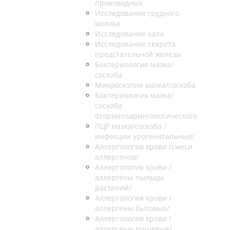
производных
Исследование грудного
молока
Исследование кала
Исследование секрета
предстательной железы
Бактериология мазка/
соскоба
Микроскопия мазка/соскоба
Бактериология мазка/
соскоба
оториноларингологического
ПЦР мазка/соскоба /
инфекции урогенитальные/
Аллергология крови /смеси
аллергенов/
Аллергология крови /
аллергены пыльцы
растений/
Аллергология крови /
аллергены бытовые/
Аллергология крови /
аллергены пищевые/