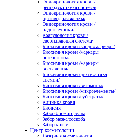
Эндокринология крови /
репродуктивная система/
Эндокринология крови /
щитовидная железа/
Эндокринология крови /
надпочечники/
Коагулология крови /
свертывающая система/
Биохимия крови /кардиомаркеры/
Биохимия крови /маркеры
остеопороза/
Биохимия крови /маркеры
воспаления/
Биохимия крови /диагностика
анемии/
Биохимия крови /витамины/
Биохимия крови /микроэлементы/
Биохимия крови /субстраты/
Клиника крови
Биопсия
Забор биоматериала
Забор мазка/соскоба
Забор крови
Центр косметологии
Лазерная косметология