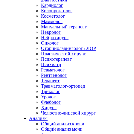
Кардиолог
Колопроктолог
Косметолог
Маммолог
Мануальный терапевт
Невролог
Нейрохирург
Онколог
Оториноларинголог / ЛОР
Пластический хирург
Психотерапевт
Психиатр
Ревматолог
Рентгенолог
Терапевт
Травматолог-ортопед
Трихолог
Уролог
Флеболог
Хирург
Челюстно-лицевой хирург
Анализы
Общий анализ крови
Общий анализ мочи