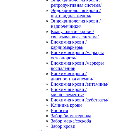
репродуктивная система/
Эндокринология крови /
щитовидная железа/
Эндокринология крови /
надпочечники/
Коагулология крови /
свертывающая система/
Биохимия крови /
кардиомаркеры/
Биохимия крови /маркеры
остеопороза/
Биохимия крови /маркеры
воспаления/
Биохимия крови /
диагностика анемии/
Биохимия крови /витамины/
Биохимия крови /
микроэлементы/
Биохимия крови /субстраты/
Клиника крови
Биопсия
Забор биоматериала
Забор мазка/соскоба
Забор крови