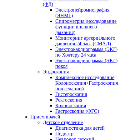
(ФД)
Электронейромиография
(ЭНМГ)
Спирометрия (исследование
функции внешнего
дыхания)
Мониторинг артериального
давления 24 часа (СМАД)
Электрокардиограмма (ЭКГ)
по Холтеру 24 часа
Электрокардиограмма (ЭКГ)
покоя
Эндоскопия
Комплексное исследование
Колоноскопия+Гастроскопия
под седацией
Гистероскопия
Ректоскопия
Колоноскопия
Гастроскопия (ФГС)
Прием врачей
Детское отделение
Диагностика для детей
Педиатр
Невролог детский