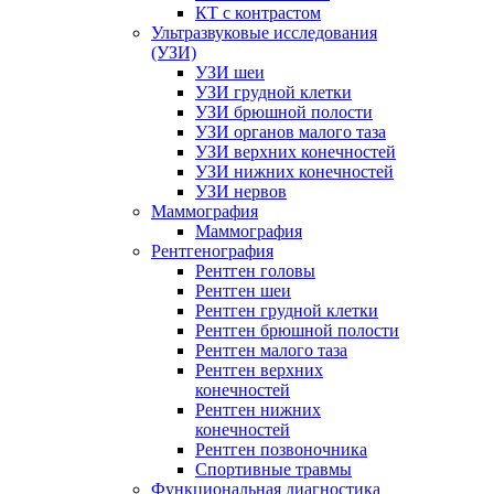
КТ с контрастом
Ультразвуковые исследования
(УЗИ)
УЗИ шеи
УЗИ грудной клетки
УЗИ брюшной полости
УЗИ органов малого таза
УЗИ верхних конечностей
УЗИ нижних конечностей
УЗИ нервов
Маммография
Маммография
Рентгенография
Рентген головы
Рентген шеи
Рентген грудной клетки
Рентген брюшной полости
Рентген малого таза
Рентген верхних
конечностей
Рентген нижних
конечностей
Рентген позвоночника
Спортивные травмы
Функциональная диагностика