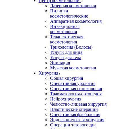
Центр косметологии
Лазерная косметология
Пилинги
косметологические
Аппаратная косметология
Инъекционная
косметология
Терапевтическая
косметология
Трихология (Волосы)
Услуги для лица
Услуги для тела
Эпиляция
Мужская косметология
Хирургия
Общая хирургия
Оперативная урология
Оперативная гинекология
Травматология-ортопедия
Нейрохирургия
Челюстно-лицевая хирургия
Пластические операции
Оперативная флебология
Эндоскопическая хирургия
Операции тазового дна