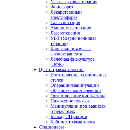
Ультразвуковая терапия
Фонофорез
Лекарственный
электрофорез
Гальванизация
Амплипульстерапия
Лазеротерапия
УВТ (Ударно-волновая
терапия)
Консультация врача-
физиотерапевта
Лечебная физкультура
(ЛФК)
Центр травматологии
Изготовление разгрузочных
стелек
Операции/манипуляции
Обработка ран/перевязки
Ортезирование кисть/стопа
Наложение повязок
Манипуляции при вывихах
и переломах
Блокады/Пункции
Кабинет травматолога
Стационары