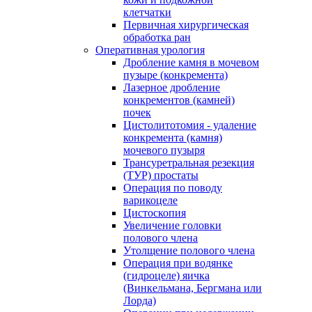
клетчатки
Первичная хирургическая
обработка ран
Оперативная урология
Дробление камня в мочевом
пузыре (конкремента)
Лазерное дробление
конкрементов (камней)
почек
Цистолитотомия - удаление
конкремента (камня)
мочевого пузыря
Трансуретральная резекция
(ТУР) простаты
Операция по поводу
варикоцеле
Цистоскопия
Увеличение головки
полового члена
Утолщение полового члена
Операция при водянке
(гидроцеле) яичка
(Винкельмана, Бергмана или
Лорда)