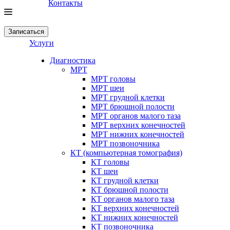
Контакты
Записаться
Услуги
Диагностика
МРТ
МРТ головы
МРТ шеи
МРТ грудной клетки
МРТ брюшной полости
МРТ органов малого таза
МРТ верхних конечностей
МРТ нижних конечностей
МРТ позвоночника
КТ (компьютерная томография)
КТ головы
КТ шеи
КТ грудной клетки
КТ брюшной полости
КТ органов малого таза
КТ верхних конечностей
КТ нижних конечностей
КТ позвоночника