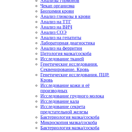
Анализы гормонов
Чекап организма
Биохимия крови
Анализ глюкозы в крови
Анализ на ТТГ
Анализ на ВИЧ
Анализ СОЭ
Анализ на гепатиты
Лабораторная диагностика
Анализ на ферритин
Цитология мазка/соскоба
Исследование тканей
Генетические исследования.
Секвенирование. Кровь
Генетические исследования. ПЦР.
Кровь
Исследование кожи и её
производных
Исследование грудного молока
Исследование кала
Исследование секрета
предстательной железы
Бактериология мазка/соскоба
Микроскопия мазка/соскоба
Бактериология мазка/соскоба