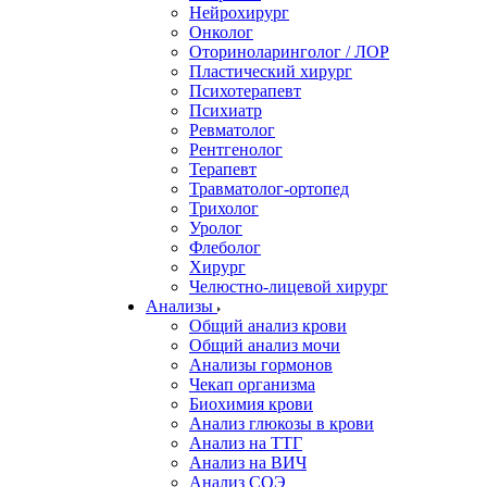
Нейрохирург
Онколог
Оториноларинголог / ЛОР
Пластический хирург
Психотерапевт
Психиатр
Ревматолог
Рентгенолог
Терапевт
Травматолог-ортопед
Трихолог
Уролог
Флеболог
Хирург
Челюстно-лицевой хирург
Анализы
Общий анализ крови
Общий анализ мочи
Анализы гормонов
Чекап организма
Биохимия крови
Анализ глюкозы в крови
Анализ на ТТГ
Анализ на ВИЧ
Анализ СОЭ