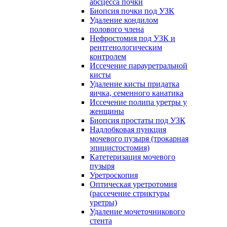
абсцесса почки
Биопсия почки под УЗК
Удаление кондилом
полового члена
Нефростомия под УЗК и
рентгенологическим
контролем
Иссечение парауретральной
кисты
Удаление кисты придатка
яичка, семенного канатика
Иссечение полипа уретры у
женщины
Биопсия простаты под УЗК
Надлобковая пункция
мочевого пузыря (трокарная
эпицистостомия)
Катетеризация мочевого
пузыря
Уретроскопия
Оптическая уретротомия
(рассечение стриктуры
уретры)
Удаление мочеточникового
стента