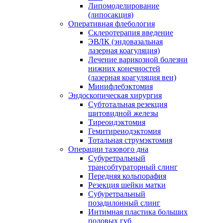
Липомоделирование
(липосакция)
Оперативная флебология
Склеротерапия введение
ЭВЛК (эндовазальная
лазерная коагуляция)
Лечение варикозной болезни
нижних конечностей
(лазерная коагуляция вен)
Минифлебэктомия
Эндоскопическая хирургия
Субтотальная резекция
щитовидной железы
Тиреоидэктомия
Гемитиреиодэктомия
Тотальная струмэктомия
Операции тазового дна
Субуретральный
трансобтураторный слинг
Передняя кольпорафия
Резекция шейки матки
Субуретральный
позадилонный слинг
Интимная пластика больших
половых губ