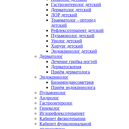
Гастроэнтеролог детский
Дерматолог детский
ЛОР детский
Травматолог - ортопед
детский
Рефлексотерапевт детский
Пульмонолог детский
Уролог детский
Хирург детский
Эндокринолог детский
Дерматолог
Лечение грибка ногтей
Дерматоскопия
Приём дерматолога
Эндокринолог
Биоимпедансометрия
Приём эндокринолога
Пульмонолог
Андролог
Гастроэнтеролог
Гинеколог
Иглорефлексотерапевт
Кабинет физиотерапии
Кабинет функциональной
диагностики