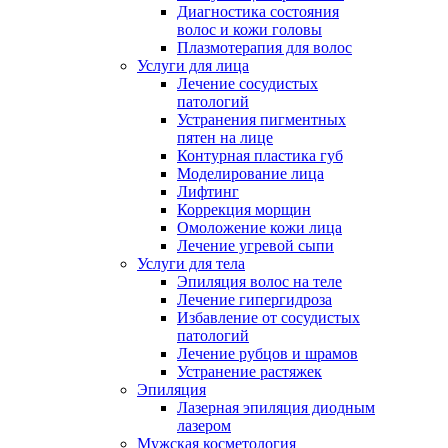
Диагностика состояния
волос и кожи головы
Плазмотерапия для волос
Услуги для лица
Лечение сосудистых
патологий
Устранения пигментных
пятен на лице
Контурная пластика губ
Моделирование лица
Лифтинг
Коррекция морщин
Омоложение кожи лица
Лечение угревой сыпи
Услуги для тела
Эпиляция волос на теле
Лечение гипергидроза
Избавление от сосудистых
патологий
Лечение рубцов и шрамов
Устранение растяжек
Эпиляция
Лазерная эпиляция диодным
лазером
Мужская косметология