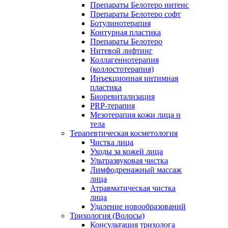
Препараты Белотеро интенс
Препараты Белотеро софт
Ботулинотерапия
Контурная пластика
Препараты Белотеро
Нитевой лифтинг
Коллагеннотерапия
(коллостотерапия)
Инъекционная интимная
пластика
Биоревитализация
PRP-терапия
Мезотерапия кожи лица и
тела
Терапевтическая косметология
Чистка лица
Уходы за кожей лица
Ультразвуковая чистка
Лимфодренажный массаж
лица
Атравматическая чистка
лица
Удаление новообразований
Трихология (Волосы)
Консультация трихолога