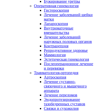
Бужирование уретры
Оперативная гинекология
Гистероскопия
Лечение заболеваний шейки
матки
Лапароскопия
Внутриматочные
вмешательства
Лечение заболеваний
наружных половых органов
Контрацепция
Репродуктивное здоровье
Маммология
Эстетическая гинекология
Послеоперационное лечение
и перевязки
Травматология-ортопедия
Артроскопия
Лечение суставно-
связочного и мышечного
аппарата
Лечение переломов
Эндопротезирование
тазобедренных суставов
Связки и сухожилия