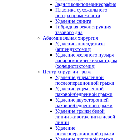
Задняя кольпоперинеорафия
Пластика сухожильного
центра промежности
Удаление слинга
Гибридная реконструкция
тазового дна
Абдоминальная хирургия
Удаление аппендицита
(аппендэктомия)
Удаление желчного пузыря
лапароскопическим методом
(холецистэктомия)
Центр хирургии грыж
Удаление ущемленной
послеоперационной грыжи
Удаление ущемленной
паховой/бедренной грыжи
Удаление двухсторонней
паховой/бедренной грыжи
Удаление грыжи белой
линии живота/спигилиевой
линии
Удаление
послеоперационной грыжи
Удаление пупочной грыжи