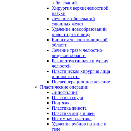
заболеваний
Хирургия верхнечелюстной
пазухи
Лечение заболеваний
слюнных желез
Удаление новообразований
полости рта и лица
Биопсия челюстно-лицевой
области
Лечение травм челюстно-
лицевой области
Реконструктивная хирургия
челюстей
Пластическая хирургия лица
и полости рта
Послеоперационное лечение
Пластические операции
Липофилинг
Пластика груди
Подтяжка
Пластика живота
Пластика лица и шеи
Интимная пластика
Удаление рубцов на лице и
теле