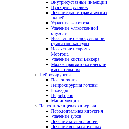
Внутрисуставные инъекции
Пункции суставов
Лечение ран и травм мягких
тканей
Удаление экзостоза
Удаление мягкотканной
опухоли
Иссечение околосуставной
сумки или капсулы
Иссечение невромы
Мортона
Удаление кисты Беккера
Малые травматологические
вмешательства
Нейрохирургия
Позвоночник
Нейрохирургия головы
Блокады
Периферия
Манипуляции
Челюстно-лицевая хирургия
Пародонтальная хирургия
Удаление зубов
Лечение кист челюстей
Лечение воспалительных