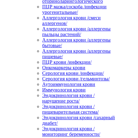
оториноларингологического
ПЦР мазка/соскоба /инфекции
урогенитальные/
Аллергология крови /смеси
аллергенов/
Аллергология крови /аллергены
пыльцы растений/
Аллергология крови /аллергены
бытовые/
Аллергология крови /аллергены
пищевые/
ПЦР крови /инфекции/
Онкомаркеры крови
Серология крови /инфекции/
Серология крови /гельминтозы/
Аутоиммунология крови
Иммунология крови
Эндокринология крови /
нарушение роста/
Эндокринология крови /
пищеварительная система/
Эндокринология крови /сахарный
диабет/
Эндокринология крови /
мониторинг беременности/