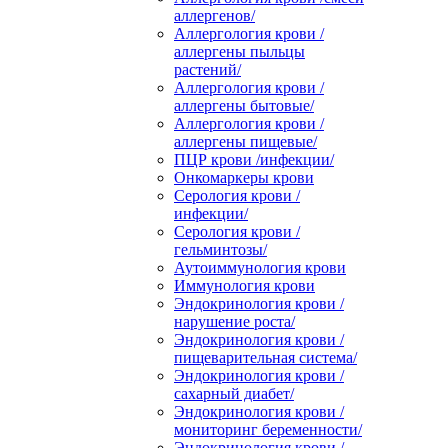
аллергенов/
Аллергология крови /
аллергены пыльцы
растений/
Аллергология крови /
аллергены бытовые/
Аллергология крови /
аллергены пищевые/
ПЦР крови /инфекции/
Онкомаркеры крови
Серология крови /
инфекции/
Серология крови /
гельминтозы/
Аутоиммунология крови
Иммунология крови
Эндокринология крови /
нарушение роста/
Эндокринология крови /
пищеварительная система/
Эндокринология крови /
сахарный диабет/
Эндокринология крови /
мониторинг беременности/
Эндокринология крови /