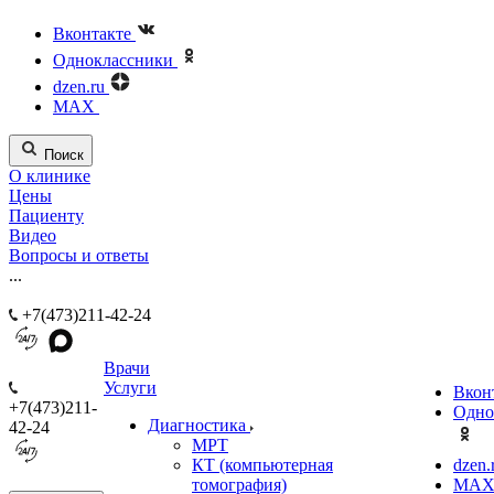
Вконтакте
Одноклассники
dzen.ru
MAX
Поиск
О клинике
Цены
Пациенту
Видео
Вопросы и ответы
...
+7(473)211-42-24
Врачи
Услуги
Вкон
+7(473)211-
Одно
Диагностика
42-24
МРТ
КТ (компьютерная
dzen.
томография)
MA