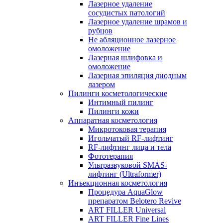
Лазерное удаление
сосудистых патологий
Лазерное удаление шрамов и
рубцов
Не абляционное лазерное
омоложение
Лазерная шлифовка и
омоложение
Лазерная эпиляция диодным
лазером
Пилинги косметологические
Интимный пилинг
Пилинги кожи
Аппаратная косметология
Микротоковая терапия
Игольчатый RF-лифтинг
RF-лифтинг лица и тела
Фототерапия
Ультразвуковой SMAS-
лифтинг (Ultraformer)
Инъекционная косметология
Процедура AquaGlow
препаратом Belotero Revive
ART FILLER Universal
ART FILLER Fine Lines