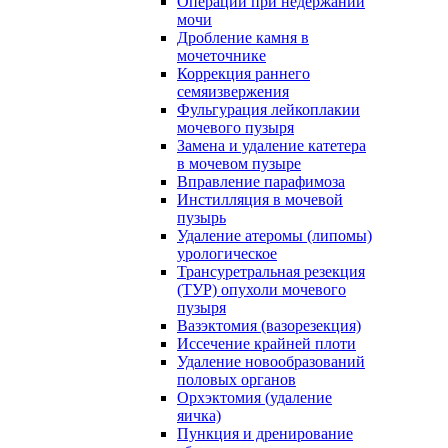
Операции при недержании
мочи
Дробление камня в
мочеточнике
Коррекция раннего
семяизвержения
Фульгурация лейкоплакии
мочевого пузыря
Замена и удаление катетера
в мочевом пузыре
Вправление парафимоза
Инстилляция в мочевой
пузырь
Удаление атеромы (липомы)
урологическое
Трансуретральная резекция
(ТУР) опухоли мочевого
пузыря
Вазэктомия (вазорезекция)
Иссечение крайней плоти
Удаление новообразований
половых органов
Орхэктомия (удаление
яичка)
Пункция и дренирование