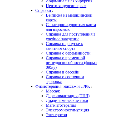
Абдоминальная хирургия
Центр хирургии грыж
Справки
Выписка из медицинской
карты
Санаторно-курортная карта
для взрослых
Справка для поступления в
учебное заведение
Справка о допуске к
занятиям спорта
Справка о беременности
Справка о временной
нетрудоспособности (форма
095/у)
Справка в бассейн
Справка о состоянии
здоровья
Физиотерапия, массаж и ЛФК
Массаж
Дарсонвализация (ТНЧ)
Диадинамические токи
Магнитотерапия
Электромиостимуляция
Электросон