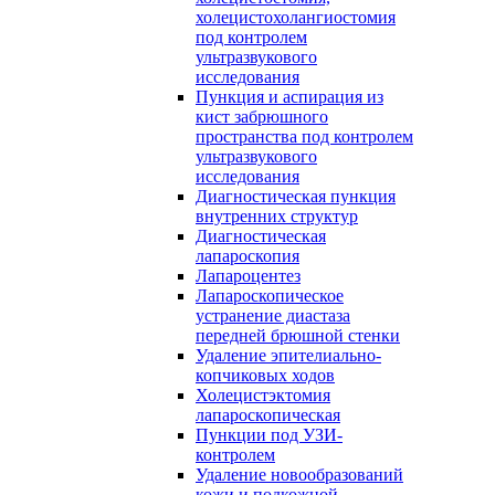
холецистохолангиостомия
под контролем
ультразвукового
исследования
Пункция и аспирация из
кист забрюшного
пространства под контролем
ультразвукового
исследования
Диагностическая пункция
внутренних структур
Диагностическая
лапароскопия
Лапароцентез
Лапароскопическое
устранение диастаза
передней брюшной стенки
Удаление эпителиально-
копчиковых ходов
Холецистэктомия
лапароскопическая
Пункции под УЗИ-
контролем
Удаление новообразований
кожи и подкожной