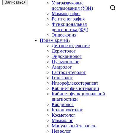
Записаться
Ультразвуковые
исследования (УЗИ)
Маммография
Рентгенография
Функциональная
диагностика (ФД)
Эндоскопия
Прием врачей
Детское отделение
Дерматолог
Эндокринолог
Пульмонолог
Андролог
Гастроэнтеролог
Гинеколог
Иглорефлексотерапевт
Кабинет физиотерапии
Кабинет функциональной
диагностики
Кардиолог
Колопроктолог
Косметолог
Маммолог
Мануальный терапевт
Невролог