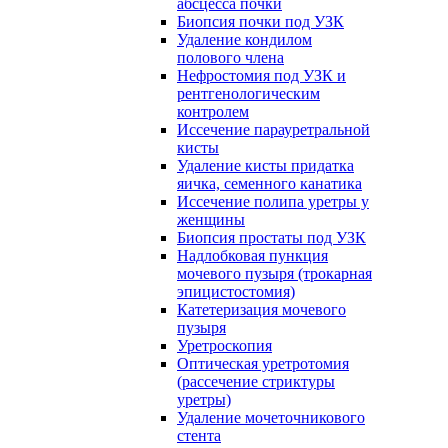
абсцесса почки
Биопсия почки под УЗК
Удаление кондилом
полового члена
Нефростомия под УЗК и
рентгенологическим
контролем
Иссечение парауретральной
кисты
Удаление кисты придатка
яичка, семенного канатика
Иссечение полипа уретры у
женщины
Биопсия простаты под УЗК
Надлобковая пункция
мочевого пузыря (трокарная
эпицистостомия)
Катетеризация мочевого
пузыря
Уретроскопия
Оптическая уретротомия
(рассечение стриктуры
уретры)
Удаление мочеточникового
стента