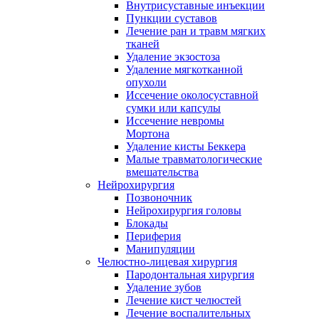
Внутрисуставные инъекции
Пункции суставов
Лечение ран и травм мягких
тканей
Удаление экзостоза
Удаление мягкотканной
опухоли
Иссечение околосуставной
сумки или капсулы
Иссечение невромы
Мортона
Удаление кисты Беккера
Малые травматологические
вмешательства
Нейрохирургия
Позвоночник
Нейрохирургия головы
Блокады
Периферия
Манипуляции
Челюстно-лицевая хирургия
Пародонтальная хирургия
Удаление зубов
Лечение кист челюстей
Лечение воспалительных