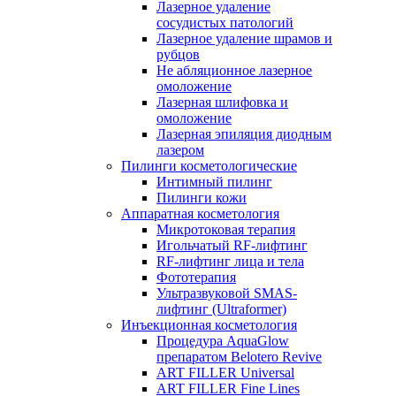
Лазерное удаление
сосудистых патологий
Лазерное удаление шрамов и
рубцов
Не абляционное лазерное
омоложение
Лазерная шлифовка и
омоложение
Лазерная эпиляция диодным
лазером
Пилинги косметологические
Интимный пилинг
Пилинги кожи
Аппаратная косметология
Микротоковая терапия
Игольчатый RF-лифтинг
RF-лифтинг лица и тела
Фототерапия
Ультразвуковой SMAS-
лифтинг (Ultraformer)
Инъекционная косметология
Процедура AquaGlow
препаратом Belotero Revive
ART FILLER Universal
ART FILLER Fine Lines