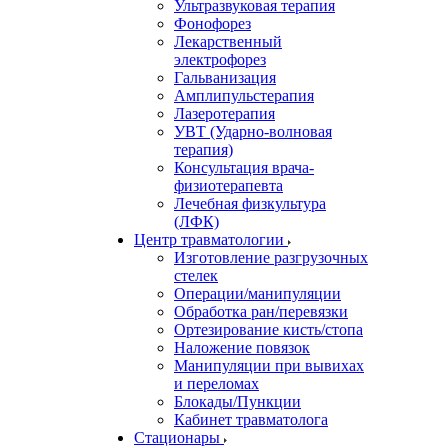
Ультразвуковая терапия
Фонофорез
Лекарственный
электрофорез
Гальванизация
Амплипульстерапия
Лазеротерапия
УВТ (Ударно-волновая
терапия)
Консультация врача-
физиотерапевта
Лечебная физкультура
(ЛФК)
Центр травматологии
Изготовление разгрузочных
стелек
Операции/манипуляции
Обработка ран/перевязки
Ортезирование кисть/стопа
Наложение повязок
Манипуляции при вывихах
и переломах
Блокады/Пункции
Кабинет травматолога
Стационары