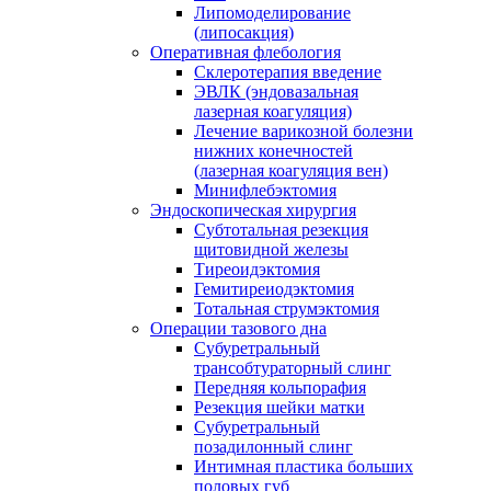
Липомоделирование
(липосакция)
Оперативная флебология
Склеротерапия введение
ЭВЛК (эндовазальная
лазерная коагуляция)
Лечение варикозной болезни
нижних конечностей
(лазерная коагуляция вен)
Минифлебэктомия
Эндоскопическая хирургия
Субтотальная резекция
щитовидной железы
Тиреоидэктомия
Гемитиреиодэктомия
Тотальная струмэктомия
Операции тазового дна
Субуретральный
трансобтураторный слинг
Передняя кольпорафия
Резекция шейки матки
Субуретральный
позадилонный слинг
Интимная пластика больших
половых губ