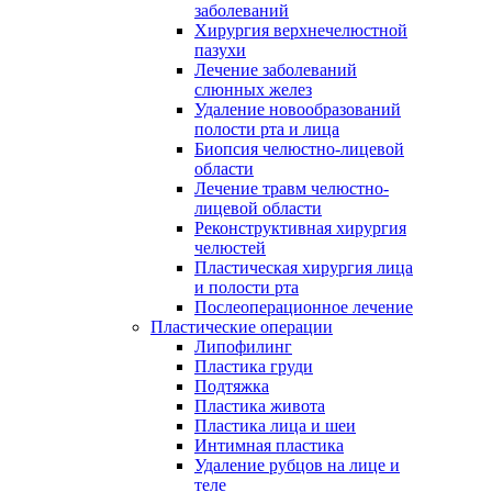
заболеваний
Хирургия верхнечелюстной
пазухи
Лечение заболеваний
слюнных желез
Удаление новообразований
полости рта и лица
Биопсия челюстно-лицевой
области
Лечение травм челюстно-
лицевой области
Реконструктивная хирургия
челюстей
Пластическая хирургия лица
и полости рта
Послеоперационное лечение
Пластические операции
Липофилинг
Пластика груди
Подтяжка
Пластика живота
Пластика лица и шеи
Интимная пластика
Удаление рубцов на лице и
теле