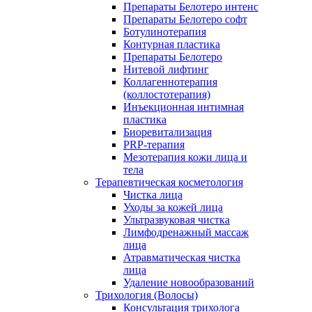
Препараты Белотеро интенс
Препараты Белотеро софт
Ботулинотерапия
Контурная пластика
Препараты Белотеро
Нитевой лифтинг
Коллагеннотерапия
(коллостотерапия)
Инъекционная интимная
пластика
Биоревитализация
PRP-терапия
Мезотерапия кожи лица и
тела
Терапевтическая косметология
Чистка лица
Уходы за кожей лица
Ультразвуковая чистка
Лимфодренажный массаж
лица
Атравматическая чистка
лица
Удаление новообразований
Трихология (Волосы)
Консультация трихолога