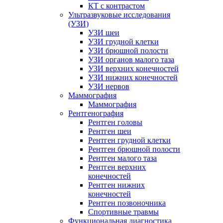
КТ с контрастом
Ультразвуковые исследования
(УЗИ)
УЗИ шеи
УЗИ грудной клетки
УЗИ брюшной полости
УЗИ органов малого таза
УЗИ верхних конечностей
УЗИ нижних конечностей
УЗИ нервов
Маммография
Маммография
Рентгенография
Рентген головы
Рентген шеи
Рентген грудной клетки
Рентген брюшной полости
Рентген малого таза
Рентген верхних
конечностей
Рентген нижних
конечностей
Рентген позвоночника
Спортивные травмы
Функциональная диагностика