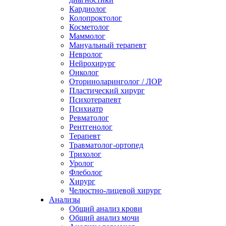
Кардиолог
Колопроктолог
Косметолог
Маммолог
Мануальный терапевт
Невролог
Нейрохирург
Онколог
Оториноларинголог / ЛОР
Пластический хирург
Психотерапевт
Психиатр
Ревматолог
Рентгенолог
Терапевт
Травматолог-ортопед
Трихолог
Уролог
Флеболог
Хирург
Челюстно-лицевой хирург
Анализы
Общий анализ крови
Общий анализ мочи