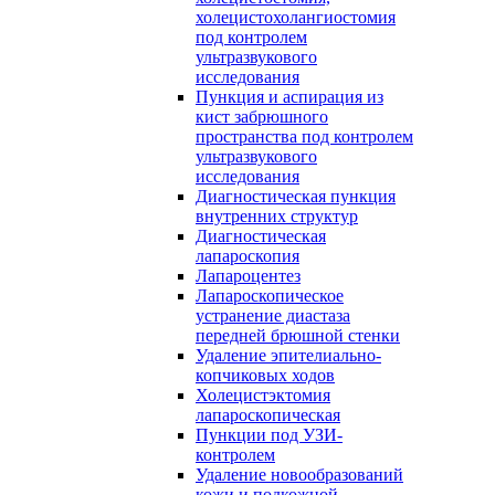
холецистохолангиостомия
под контролем
ультразвукового
исследования
Пункция и аспирация из
кист забрюшного
пространства под контролем
ультразвукового
исследования
Диагностическая пункция
внутренних структур
Диагностическая
лапароскопия
Лапароцентез
Лапароскопическое
устранение диастаза
передней брюшной стенки
Удаление эпителиально-
копчиковых ходов
Холецистэктомия
лапароскопическая
Пункции под УЗИ-
контролем
Удаление новообразований
кожи и подкожной