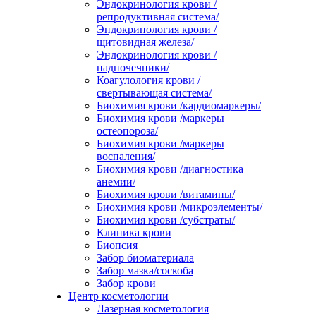
Эндокринология крови /
репродуктивная система/
Эндокринология крови /
щитовидная железа/
Эндокринология крови /
надпочечники/
Коагулология крови /
свертывающая система/
Биохимия крови /кардиомаркеры/
Биохимия крови /маркеры
остеопороза/
Биохимия крови /маркеры
воспаления/
Биохимия крови /диагностика
анемии/
Биохимия крови /витамины/
Биохимия крови /микроэлементы/
Биохимия крови /субстраты/
Клиника крови
Биопсия
Забор биоматериала
Забор мазка/соскоба
Забор крови
Центр косметологии
Лазерная косметология