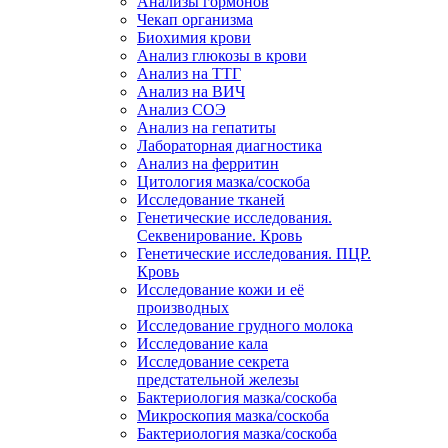
Анализы гормонов
Чекап организма
Биохимия крови
Анализ глюкозы в крови
Анализ на ТТГ
Анализ на ВИЧ
Анализ СОЭ
Анализ на гепатиты
Лабораторная диагностика
Анализ на ферритин
Цитология мазка/соскоба
Исследование тканей
Генетические исследования.
Секвенирование. Кровь
Генетические исследования. ПЦР.
Кровь
Исследование кожи и её
производных
Исследование грудного молока
Исследование кала
Исследование секрета
предстательной железы
Бактериология мазка/соскоба
Микроскопия мазка/соскоба
Бактериология мазка/соскоба