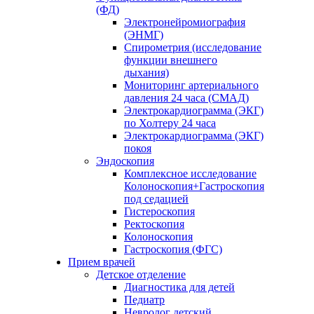
(ФД)
Электронейромиография
(ЭНМГ)
Спирометрия (исследование
функции внешнего
дыхания)
Мониторинг артериального
давления 24 часа (СМАД)
Электрокардиограмма (ЭКГ)
по Холтеру 24 часа
Электрокардиограмма (ЭКГ)
покоя
Эндоскопия
Комплексное исследование
Колоноскопия+Гастроскопия
под седацией
Гистероскопия
Ректоскопия
Колоноскопия
Гастроскопия (ФГС)
Прием врачей
Детское отделение
Диагностика для детей
Педиатр
Невролог детский