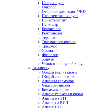
Нейрохирург
Онколог
Оториноларинголог / ЛОР
Пластический хирург
Психотерапевт
Психиатр
Ревматолог
Рентгенолог
Терапевт
Травматолог-ортопед
Трихолог
Уролог
Флеболог
Хирург
Челюстно-лицевой хирург
Анализы
Общий анализ крови
Общий анализ мочи
Анализы гормонов
Чекап организма
Биохимия крови
Анализ глюкозы в крови
Анализ на ТТГ
Анализ на ВИЧ
Анализ СОЭ