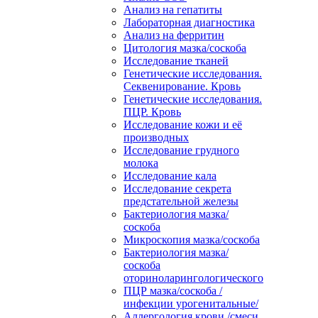
Анализ на гепатиты
Лабораторная диагностика
Анализ на ферритин
Цитология мазка/соскоба
Исследование тканей
Генетические исследования.
Секвенирование. Кровь
Генетические исследования.
ПЦР. Кровь
Исследование кожи и её
производных
Исследование грудного
молока
Исследование кала
Исследование секрета
предстательной железы
Бактериология мазка/
соскоба
Микроскопия мазка/соскоба
Бактериология мазка/
соскоба
оториноларингологического
ПЦР мазка/соскоба /
инфекции урогенитальные/
Аллергология крови /смеси