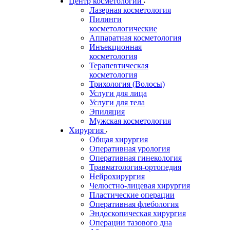
Центр косметологии
Лазерная косметология
Пилинги
косметологические
Аппаратная косметология
Инъекционная
косметология
Терапевтическая
косметология
Трихология (Волосы)
Услуги для лица
Услуги для тела
Эпиляция
Мужская косметология
Хирургия
Общая хирургия
Оперативная урология
Оперативная гинекология
Травматология-ортопедия
Нейрохирургия
Челюстно-лицевая хирургия
Пластические операции
Оперативная флебология
Эндоскопическая хирургия
Операции тазового дна