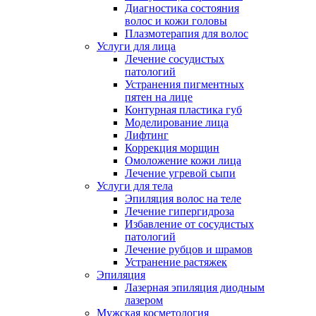
Диагностика состояния
волос и кожи головы
Плазмотерапия для волос
Услуги для лица
Лечение сосудистых
патологий
Устранения пигментных
пятен на лице
Контурная пластика губ
Моделирование лица
Лифтинг
Коррекция морщин
Омоложение кожи лица
Лечение угревой сыпи
Услуги для тела
Эпиляция волос на теле
Лечение гипергидроза
Избавление от сосудистых
патологий
Лечение рубцов и шрамов
Устранение растяжек
Эпиляция
Лазерная эпиляция диодным
лазером
Мужская косметология