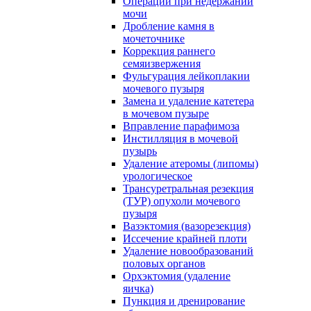
Операции при недержании
мочи
Дробление камня в
мочеточнике
Коррекция раннего
семяизвержения
Фульгурация лейкоплакии
мочевого пузыря
Замена и удаление катетера
в мочевом пузыре
Вправление парафимоза
Инстилляция в мочевой
пузырь
Удаление атеромы (липомы)
урологическое
Трансуретральная резекция
(ТУР) опухоли мочевого
пузыря
Вазэктомия (вазорезекция)
Иссечение крайней плоти
Удаление новообразований
половых органов
Орхэктомия (удаление
яичка)
Пункция и дренирование