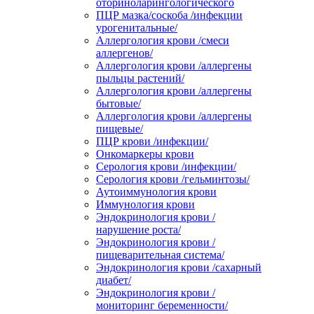
оториноларингологического
ПЦР мазка/соскоба /инфекции
урогенитальные/
Аллергология крови /смеси
аллергенов/
Аллергология крови /аллергены
пыльцы растений/
Аллергология крови /аллергены
бытовые/
Аллергология крови /аллергены
пищевые/
ПЦР крови /инфекции/
Онкомаркеры крови
Серология крови /инфекции/
Серология крови /гельминтозы/
Аутоиммунология крови
Иммунология крови
Эндокринология крови /
нарушение роста/
Эндокринология крови /
пищеварительная система/
Эндокринология крови /сахарный
диабет/
Эндокринология крови /
мониторинг беременности/