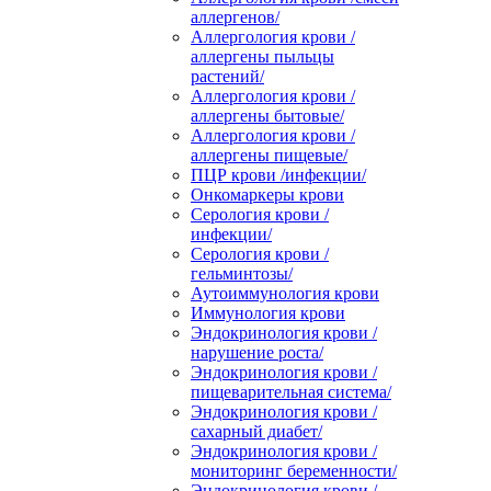
аллергенов/
Аллергология крови /
аллергены пыльцы
растений/
Аллергология крови /
аллергены бытовые/
Аллергология крови /
аллергены пищевые/
ПЦР крови /инфекции/
Онкомаркеры крови
Серология крови /
инфекции/
Серология крови /
гельминтозы/
Аутоиммунология крови
Иммунология крови
Эндокринология крови /
нарушение роста/
Эндокринология крови /
пищеварительная система/
Эндокринология крови /
сахарный диабет/
Эндокринология крови /
мониторинг беременности/
Эндокринология крови /