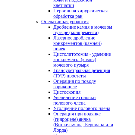
клетчатки
Первичная хирургическая
обработка ран
Оперативная урология
Дробление камня в мочевом
пузыре (конкремента)
Лазерное дробление
конкрементов (камней)
почек
Цистолитотомия - удаление
конкремента (камня)
мочевого пузыря
Трансуретральная резекция
(ТУР) простаты
Операция по поводу
варикоцеле
Цистоскопия
Увеличение головки
полового члена
Утолщение полового члена
Операция при водянке
(гидроцеле) яичка
(Винкельмана, Бергмана или
Лорда)