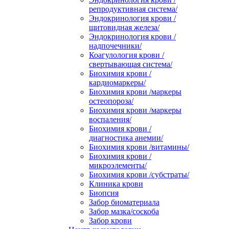
репродуктивная система/
Эндокринология крови /
щитовидная железа/
Эндокринология крови /
надпочечники/
Коагулология крови /
свертывающая система/
Биохимия крови /
кардиомаркеры/
Биохимия крови /маркеры
остеопороза/
Биохимия крови /маркеры
воспаления/
Биохимия крови /
диагностика анемии/
Биохимия крови /витамины/
Биохимия крови /
микроэлементы/
Биохимия крови /субстраты/
Клиника крови
Биопсия
Забор биоматериала
Забор мазка/соскоба
Забор крови