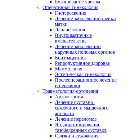
Бужирование уретры
Оперативная гинекология
Гистероскопия
Лечение заболеваний шейки
матки
Лапароскопия
Внутриматочные
вмешательства
Лечение заболеваний
наружных половых органов
Контрацепция
Репродуктивное здоровье
Маммология
Эстетическая гинекология
Послеоперационное лечение
и перевязки
Травматология-ортопедия
Артроскопия
Лечение суставно-
связочного и мышечного
аппарата
Лечение переломов
Эндопротезирование
тазобедренных суставов
Связки и сухожилия