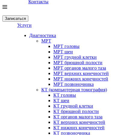
Контакты
Записаться
Услуги
Диагностика
МРТ
МРТ головы
МРТ шеи
МРТ грудной клетки
МРТ брюшной полости
МРТ органов малого таза
МРТ верхних конечностей
МРТ нижних конечностей
МРТ позвоночника
КТ (компьютерная томография)
КТ головы
КТ шеи
КТ грудной клетки
КТ брюшной полости
КТ органов малого таза
КТ верхних конечностей
КТ нижних конечностей
КТ позвоночника