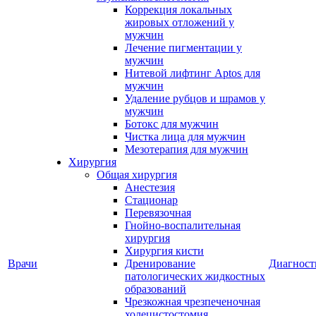
Коррекция локальных
жировых отложений у
мужчин
Лечение пигментации у
мужчин
Нитевой лифтинг Aptos для
мужчин
Удаление рубцов и шрамов у
мужчин
Ботокс для мужчин
Чистка лица для мужчин
Мезотерапия для мужчин
Хирургия
Общая хирургия
Анестезия
Стационар
Перевязочная
Гнойно-воспалительная
хирургия
Хирургия кисти
Врачи
Дренирование
Диагност
патологических жидкостных
образований
Чрезкожная чрезпеченочная
холецистостомия,