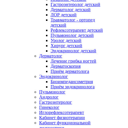
Гастроэнтеролог детский
Дерматолог детский
ЛОР детский
Травматолог - ортопед
детский
Рефлексотерапевт детский
Пульмонолог детский
Уролог детский
Хирург детский
Эндокринолог детский
Дерматолог
Лечение грибка ногтей
Дерматоскопия
Приём дерматолога
Эндокринолог
Биоимпедансометрия
Приём эндокринолога
Пульмонолог
Андролог
Гастроэнтеролог
Гинеколог
Иглорефлексотерапевт
Кабинет физиотерапии
Кабинет функциональной
диагностики