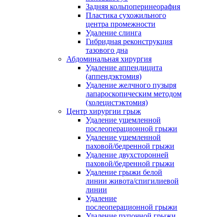
Задняя кольпоперинеорафия
Пластика сухожильного
центра промежности
Удаление слинга
Гибридная реконструкция
тазового дна
Абдоминальная хирургия
Удаление аппендицита
(аппендэктомия)
Удаление желчного пузыря
лапароскопическим методом
(холецистэктомия)
Центр хирургии грыж
Удаление ущемленной
послеоперационной грыжи
Удаление ущемленной
паховой/бедренной грыжи
Удаление двухсторонней
паховой/бедренной грыжи
Удаление грыжи белой
линии живота/спигилиевой
линии
Удаление
послеоперационной грыжи
Удаление пупочной грыжи