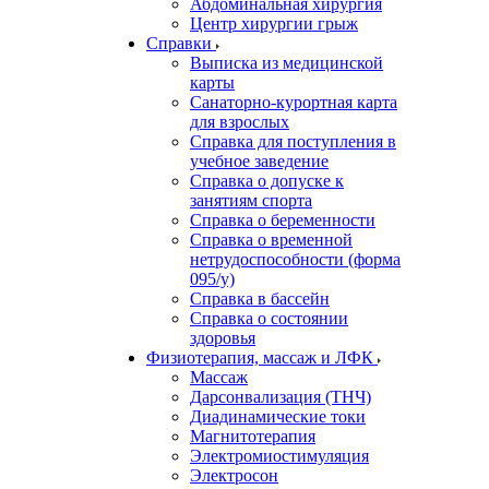
Абдоминальная хирургия
Центр хирургии грыж
Справки
Выписка из медицинской
карты
Санаторно-курортная карта
для взрослых
Справка для поступления в
учебное заведение
Справка о допуске к
занятиям спорта
Справка о беременности
Справка о временной
нетрудоспособности (форма
095/у)
Справка в бассейн
Справка о состоянии
здоровья
Физиотерапия, массаж и ЛФК
Массаж
Дарсонвализация (ТНЧ)
Диадинамические токи
Магнитотерапия
Электромиостимуляция
Электросон