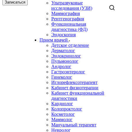
Записаться
Ультразвуковые
исследования (УЗИ)
Маммография
Рентгенография
Функциональная
диагностика (ФД)
Эндоскопия
Прием врачей
Детское отделение
Дерматолог
Эндокринолог
Пульмонолог
Андролог
Гастроэнтеролог
Гинеколог
Иглорефлексотерапевт
Кабинет физиотерапии
Кабинет функциональной
диагностики
Кардиолог
Колопроктолог
Косметолог
Маммолог
Мануальный терапевт
Невролог