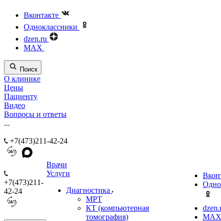
Вконтакте
Одноклассники
dzen.ru
MAX
Поиск
О клинике
Цены
Пациенту
Видео
Вопросы и ответы
...
+7(473)211-42-24
Врачи
Услуги
Вкон
+7(473)211-
Одно
Диагностика
42-24
МРТ
КТ (компьютерная
dzen.
томография)
MA