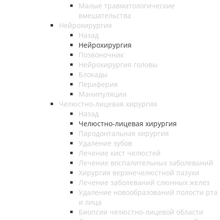
Малые травматологические
вмешательства
Нейрохирургия
Назад
Нейрохирургия
Позвоночник
Нейрохирургия головы
Блокады
Периферия
Манипуляции
Челюстно-лицевая хирургия
Назад
Челюстно-лицевая хирургия
Пародонтальная хирургия
Удаление зубов
Лечение кист челюстей
Лечение воспалительных заболеваний
Хирургия верхнечелюстной пазухи
Лечение заболеваний слюнных желез
Удаление новообразований полости рта
и лица
Биопсия челюстно-лицевой области