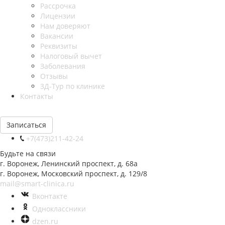
Рассрочка
Лицензии
Нам доверяют
Вакансии
Реквизиты
Налоговый вычет
Заболевания
Отзывы
3Д-Тур по клинике
Контакты
Записаться
+7(473)211-42-24
Будьте на связи
г. Воронеж, Ленинский проспект, д. 68а
г. Воронеж, Московский проспект, д. 129/8
mail@smart-clinica.ru
Вконтакте
Одноклассники
dzen.ru