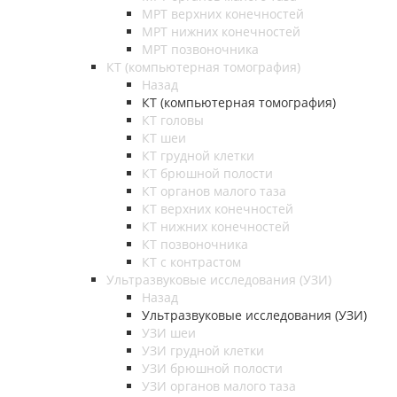
МРТ верхних конечностей
МРТ нижних конечностей
МРТ позвоночника
КТ (компьютерная томография)
Назад
КТ (компьютерная томография)
КТ головы
КТ шеи
КТ грудной клетки
КТ брюшной полости
КТ органов малого таза
КТ верхних конечностей
КТ нижних конечностей
КТ позвоночника
КТ с контрастом
Ультразвуковые исследования (УЗИ)
Назад
Ультразвуковые исследования (УЗИ)
УЗИ шеи
УЗИ грудной клетки
УЗИ брюшной полости
УЗИ органов малого таза