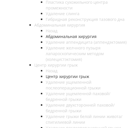
Пластика сухожильного центра
промежности
Удаление слинга
Гибридная реконструкция тазового дна
Абдоминальная хирургия
Назад
Абдоминальная хирургия
Удаление аппендицита (аппендэктомия)
Удаление желчного пузыря
лапароскопическим методом
(холецистэктомия)
Центр хирургии грыж
Назад
Центр хирургии грыж
Удаление ущемленной
послеоперационной грыжи
Удаление ущемленной паховой/
бедренной грыжи
Удаление двухсторонней паховой/
бедренной грыжи
Удаление грыжи белой линии живота/
спигилиевой линии
Удаление послеоперационной грыжи