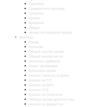
Терапевт
Травматолог-ортопед
Трихолог
Уролог
Флеболог
Хирург
Челюстно-лицевой хирург
Анализы
Назад
Анализы
Общий анализ крови
Общий анализ мочи
Анализы гормонов
Чекап организма
Биохимия крови
Анализ глюкозы в крови
Анализ на ТТГ
Анализ на ВИЧ
Анализ СОЭ
Анализ на гепатиты
Лабораторная диагностика
Анализ на ферритин