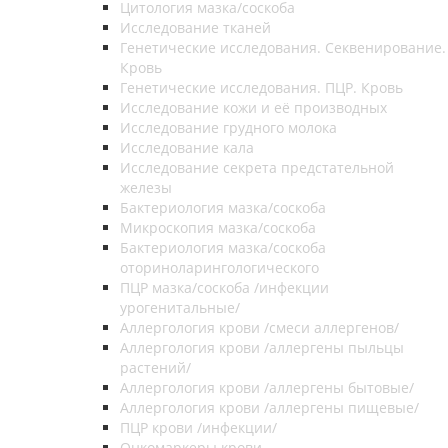
Цитология мазка/соскоба
Исследование тканей
Генетические исследования. Секвенирование.
Кровь
Генетические исследования. ПЦР. Кровь
Исследование кожи и её производных
Исследование грудного молока
Исследование кала
Исследование секрета предстательной
железы
Бактериология мазка/соскоба
Микроскопия мазка/соскоба
Бактериология мазка/соскоба
оториноларингологического
ПЦР мазка/соскоба /инфекции
урогенитальные/
Аллергология крови /смеси аллергенов/
Аллергология крови /аллергены пыльцы
растений/
Аллергология крови /аллергены бытовые/
Аллергология крови /аллергены пищевые/
ПЦР крови /инфекции/
Онкомаркеры крови