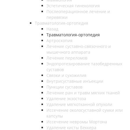
Эстетическая гинекология
Послеоперационное лечение и
перевязки
Травматология-ортопедия
Назад
Травматология-ортопедия
Артроскопия
Лечение суставно-связочного и
мышечного аппарата
Лечение переломов
Эндопротезирование тазобедренных
суставов
Связки и сухожилия
Внутрисуставные инъекции
Пункции суставов
Лечение ран и травм мягких тканей
Удаление экзостоза
Удаление мягкотканной опухоли
Иссечение околосуставной сумки или
капсулы
Иссечение невромы Мортона
Удаление кисты Беккера