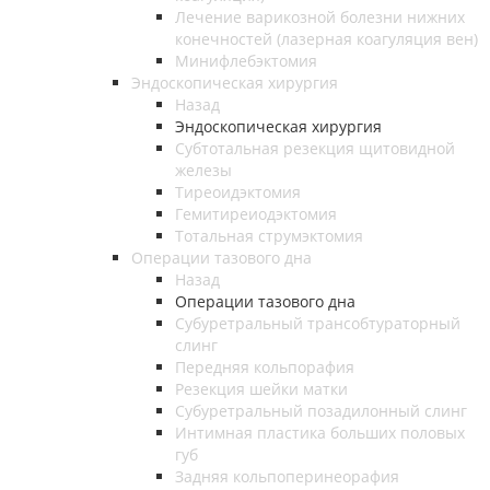
Лечение варикозной болезни нижних
конечностей (лазерная коагуляция вен)
Минифлебэктомия
Эндоскопическая хирургия
Назад
Эндоскопическая хирургия
Субтотальная резекция щитовидной
железы
Тиреоидэктомия
Гемитиреиодэктомия
Тотальная струмэктомия
Операции тазового дна
Назад
Операции тазового дна
Субуретральный трансобтураторный
слинг
Передняя кольпорафия
Резекция шейки матки
Субуретральный позадилонный слинг
Интимная пластика больших половых
губ
Задняя кольпоперинеорафия