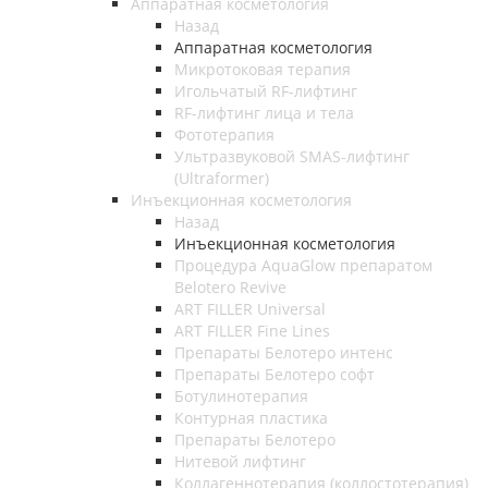
Аппаратная косметология
Назад
Аппаратная косметология
Микротоковая терапия
Игольчатый RF-лифтинг
RF-лифтинг лица и тела
Фототерапия
Ультразвуковой SMAS-лифтинг
(Ultraformer)
Инъекционная косметология
Назад
Инъекционная косметология
Процедура AquaGlow препаратом
Belotero Revive
ART FILLER Universal
ART FILLER Fine Lines
Препараты Белотеро интенс
Препараты Белотеро софт
Ботулинотерапия
Контурная пластика
Препараты Белотеро
Нитевой лифтинг
Коллагеннотерапия (коллостотерапия)