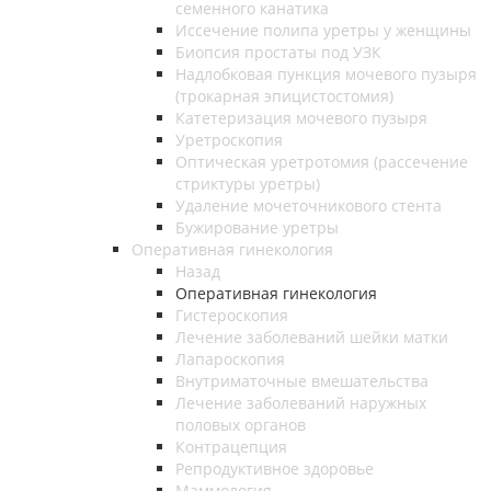
семенного канатика
Иссечение полипа уретры у женщины
Биопсия простаты под УЗК
Надлобковая пункция мочевого пузыря
(трокарная эпицистостомия)
Катетеризация мочевого пузыря
Уретроскопия
Оптическая уретротомия (рассечение
стриктуры уретры)
Удаление мочеточникового стента
Бужирование уретры
Оперативная гинекология
Назад
Оперативная гинекология
Гистероскопия
Лечение заболеваний шейки матки
Лапароскопия
Внутриматочные вмешательства
Лечение заболеваний наружных
половых органов
Контрацепция
Репродуктивное здоровье
Маммология