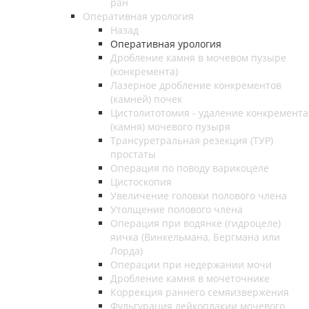
ран
Оперативная урология
Назад
Оперативная урология
Дробление камня в мочевом пузыре
(конкремента)
Лазерное дробление конкрементов
(камней) почек
Цистолитотомия - удаление конкремента
(камня) мочевого пузыря
Трансуретральная резекция (ТУР)
простаты
Операция по поводу варикоцеле
Цистоскопия
Увеличение головки полового члена
Утолщение полового члена
Операция при водянке (гидроцеле)
яичка (Винкельмана, Бергмана или
Лорда)
Операции при недержании мочи
Дробление камня в мочеточнике
Коррекция раннего семяизвержения
Фульгурация лейкоплакии мочевого