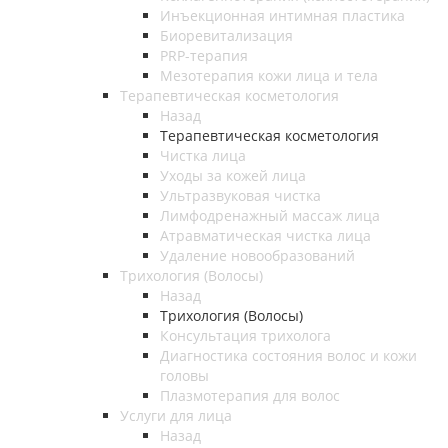
Инъекционная интимная пластика
Биоревитализация
PRP-терапия
Мезотерапия кожи лица и тела
Терапевтическая косметология
Назад
Терапевтическая косметология
Чистка лица
Уходы за кожей лица
Ультразвуковая чистка
Лимфодренажный массаж лица
Атравматическая чистка лица
Удаление новообразований
Трихология (Волосы)
Назад
Трихология (Волосы)
Консультация трихолога
Диагностика состояния волос и кожи
головы
Плазмотерапия для волос
Услуги для лица
Назад