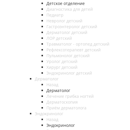
Детское отделение
Диагностика для детей
Педиатр
Невролог детский
Гастроэнтеролог детский
Дерматолог детский
ЛОР детский
Травматолог - ортопед детский
Рефлексотерапевт детский
Пульмонолог детский
Уролог детский
Хирург детский
Эндокринолог детский
Дерматолог
Назад
Дерматолог
Лечение грибка ногтей
Дерматоскопия
Приём дерматолога
Эндокринолог
Назад
Эндокринолог