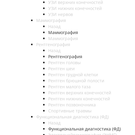
УЗИ верхних конечностей
УЗИ нижних конечностей
УЗИ нервов
Маммография
Назад
Маммография
Маммография
Рентгенография
Назад
Рентгенография
Рентген головы
Рентген шеи
Рентген грудной клетки
Рентген брюшной полости
Рентген малого таза
Рентген верхних конечностей
Рентген нижних конечностей
Рентген позвоночника
Спортивные травмы
Функциональная диагностика (ФД)
Назад
Функциональная диагностика (ФД)
Электронейромиография (ЭНМГ)