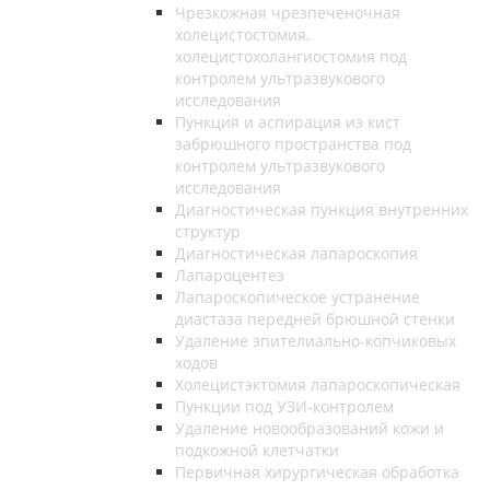
Чрезкожная чрезпеченочная
холецистостомия,
холецистохолангиостомия под
контролем ультразвукового
исследования
Пункция и аспирация из кист
забрюшного пространства под
контролем ультразвукового
исследования
Диагностическая пункция внутренних
структур
Диагностическая лапароскопия
Лапароцентез
Лапароскопическое устранение
диастаза передней брюшной стенки
Удаление эпителиально-копчиковых
ходов
Холецистэктомия лапароскопическая
Пункции под УЗИ-контролем
Удаление новообразований кожи и
подкожной клетчатки
Первичная хирургическая обработка