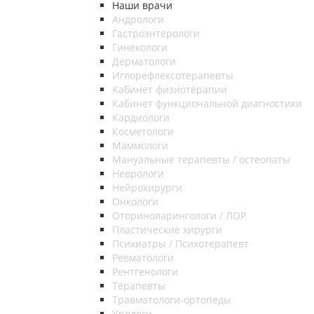
Наши врачи
Андрологи
Гастроэнтерологи
Гинекологи
Дерматологи
Иглорефлексотерапевты
Кабинет физиотерапии
Кабинет функциональной диагностики
Кардиологи
Косметологи
Маммологи
Мануальные терапевты / остеопаты
Неврологи
Нейрохирурги
Онкологи
Оториноларингологи / ЛОР
Пластические хирурги
Психиатры / Психотерапевт
Ревматологи
Рентгенологи
Терапевты
Травматологи-ортопеды
Урологи