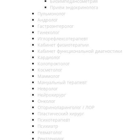
Биоимпедансометрия
Приём эндокринолога
Пульмонолог
Андролог
Гастроэнтеролог
Гинеколог
Иглорефлексотерапевт
Кабинет физиотерапии
Кабинет функциональной диагностики
Кардиолог
Колопроктолог
Косметолог
Маммолог
Мануальный терапевт
Невролог
Нейрохирург
Онколог
Оториноларинголог / ЛОР
Пластический хирург
Психотерапевт
Психиатр
Ревматолог
Рентгенолог