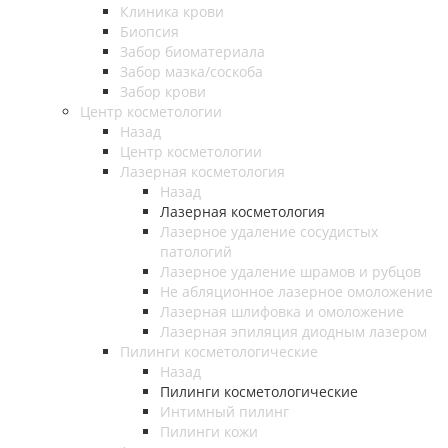
Клиника крови
Биопсия
Забор биоматериала
Забор мазка/соскоба
Забор крови
Центр косметологии
Назад
Центр косметологии
Лазерная косметология
Назад
Лазерная косметология
Лазерное удаление сосудистых
патологий
Лазерное удаление шрамов и рубцов
Не абляционное лазерное омоложение
Лазерная шлифовка и омоложение
Лазерная эпиляция диодным лазером
Пилинги косметологические
Назад
Пилинги косметологические
Интимный пилинг
Пилинги кожи