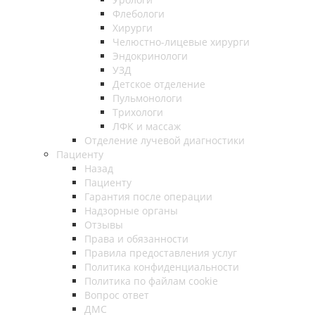
Флебологи
Хирурги
Челюстно-лицевые хирурги
Эндокринологи
УЗД
Детское отделение
Пульмонологи
Трихологи
ЛФК и массаж
Отделение лучевой диагностики
Пациенту
Назад
Пациенту
Гарантия после операции
Надзорные органы
Отзывы
Права и обязанности
Правила предоставления услуг
Политика конфиденциальности
Политика по файлам cookie
Вопрос ответ
ДМС