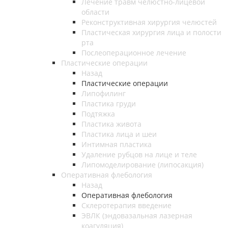
Лечение травм челюстно-лицевой
области
Реконструктивная хирургия челюстей
Пластическая хирургия лица и полости
рта
Послеоперационное лечение
Пластические операции
Назад
Пластические операции
Липофилинг
Пластика груди
Подтяжка
Пластика живота
Пластика лица и шеи
Интимная пластика
Удаление рубцов на лице и теле
Липомоделирование (липосакция)
Оперативная флебология
Назад
Оперативная флебология
Склеротерапия введение
ЭВЛК (эндовазальная лазерная
коагуляция)