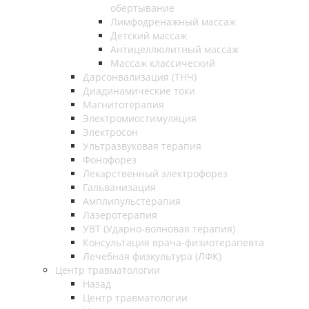
обертывание
Лимфодренажный массаж
Детский массаж
Антицеллюлитный массаж
Массаж классический
Дарсонвализация (ТНЧ)
Диадинамические токи
Магнитотерапия
Электромиостимуляция
Электросон
Ультразвуковая терапия
Фонофорез
Лекарственный электрофорез
Гальванизация
Амплипульстерапия
Лазеротерапия
УВТ (Ударно-волновая терапия)
Консультация врача-физиотерапевта
Лечебная физкультура (ЛФК)
Центр травматологии
Назад
Центр травматологии