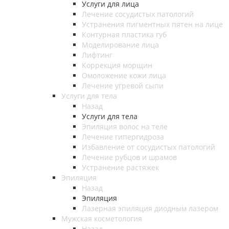
Услуги для лица
Лечение сосудистых патологий
Устранения пигментных пятен на лице
Контурная пластика губ
Моделирование лица
Лифтинг
Коррекция морщин
Омоложение кожи лица
Лечение угревой сыпи
Услуги для тела
Назад
Услуги для тела
Эпиляция волос на теле
Лечение гипергидроза
Избавление от сосудистых патологий
Лечение рубцов и шрамов
Устранение растяжек
Эпиляция
Назад
Эпиляция
Лазерная эпиляция диодным лазером
Мужская косметология
Назад