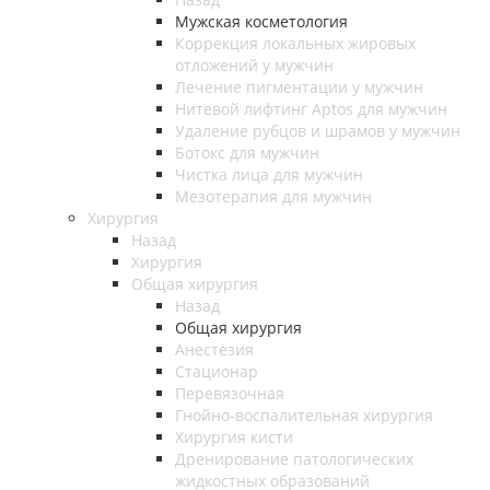
Мужская косметология
Коррекция локальных жировых
отложений у мужчин
Лечение пигментации у мужчин
Нитевой лифтинг Aptos для мужчин
Удаление рубцов и шрамов у мужчин
Ботокс для мужчин
Чистка лица для мужчин
Мезотерапия для мужчин
Хирургия
Назад
Хирургия
Общая хирургия
Назад
Общая хирургия
Анестезия
Стационар
Перевязочная
Гнойно-воспалительная хирургия
Хирургия кисти
Дренирование патологических
жидкостных образований