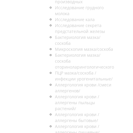
производных
Исследование грудного
молока
Исследование кала
Исследование секрета
предстательной железы
Бактериология мазка/
соскоба
Микроскопия мазка/соскоба
Бактериология мазка/
соскоба
оториноларингологического
ПЦР мазка/соскоба /
инфекции урогенитальные/
Аллергология крови /смеси
аллергенов/
Аллергология крови /
аллергены пыльцы
растений/
Аллергология крови /
аллергены бытовые/
Аллергология крови /
аллергены пищевые/