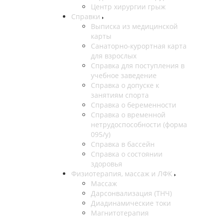
Центр хирургии грыж
Справки
Выписка из медицинской
карты
Санаторно-курортная карта
для взрослых
Справка для поступления в
учебное заведение
Справка о допуске к
занятиям спорта
Справка о беременности
Справка о временной
нетрудоспособности (форма
095/у)
Справка в бассейн
Справка о состоянии
здоровья
Физиотерапия, массаж и ЛФК
Массаж
Дарсонвализация (ТНЧ)
Диадинамические токи
Магнитотерапия