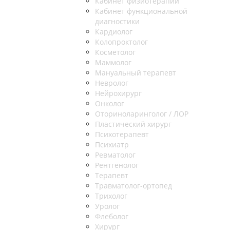
Кабинет физиотерапии
Кабинет функциональной
диагностики
Кардиолог
Колопроктолог
Косметолог
Маммолог
Мануальный терапевт
Невролог
Нейрохирург
Онколог
Оториноларинголог / ЛОР
Пластический хирург
Психотерапевт
Психиатр
Ревматолог
Рентгенолог
Терапевт
Травматолог-ортопед
Трихолог
Уролог
Флеболог
Хирург