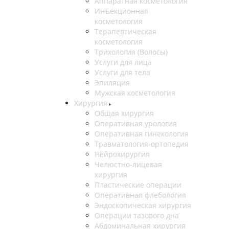
Аппаратная косметология
Инъекционная
косметология
Терапевтическая
косметология
Трихология (Волосы)
Услуги для лица
Услуги для тела
Эпиляция
Мужская косметология
Хирургия
Общая хирургия
Оперативная урология
Оперативная гинекология
Травматология-ортопедия
Нейрохирургия
Челюстно-лицевая
хирургия
Пластические операции
Оперативная флебология
Эндоскопическая хирургия
Операции тазового дна
Абдоминальная хирургия