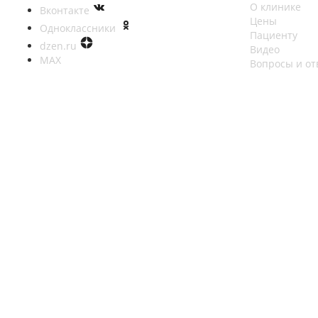
О клинике
Вконтакте
Цены
Одноклассники
Пациенту
dzen.ru
Видео
MAX
Вопросы и от